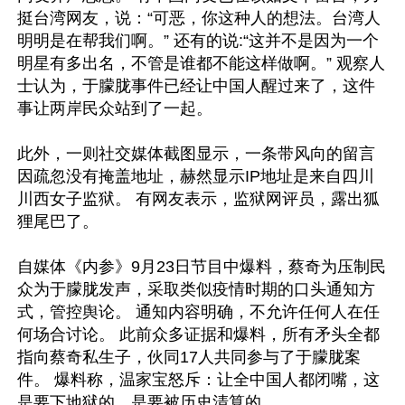
挺台湾网友，说：“可恶，你这种人的想法。台湾人
明明是在帮我们啊。” 还有的说:“这并不是因为一个
明星有多出名，不管是谁都不能这样做啊。” 观察人
士认为，于朦胧事件已经让中国人醒过来了，这件
事让两岸民众站到了一起。 

此外，一则社交媒体截图显示，一条带风向的留言
因疏忽没有掩盖地址，赫然显示IP地址是来自四川
川西女子监狱。 有网友表示，监狱网评员，露出狐
狸尾巴了。 

自媒体《内参》9月23日节目中爆料，蔡奇为压制民
众为于朦胧发声，采取类似疫情时期的口头通知方
式，管控舆论。 通知内容明确，不允许任何人在任
何场合讨论。 此前众多证据和爆料，所有矛头全都
指向蔡奇私生子，伙同17人共同参与了于朦胧案
件。 爆料称，温家宝怒斥：让全中国人都闭嘴，这
是要下地狱的，是要被历史清算的。
