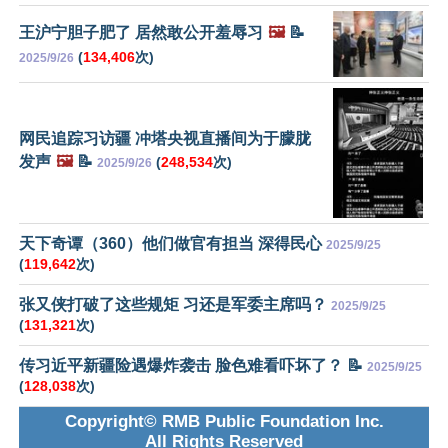
王沪宁胆子肥了 居然敢公开羞辱习
🖼️
📝
(
134,406
次)
2025/9/26
网民追踪习访疆 冲塔央视直播间为于朦胧
发声
🖼️
📝
(
248,534
次)
2025/9/26
天下奇谭（360）他们做官有担当 深得民心
2025/9/25
(
119,642
次)
张又侠打破了这些规矩 习还是军委主席吗？
2025/9/25
(
131,321
次)
传习近平新疆险遇爆炸袭击 脸色难看吓坏了？ 📝
2025/9/25
(
128,038
次)
Copyright© RMB Public Foundation Inc.
All Rights Reserved