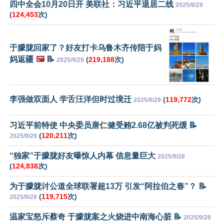
四中全会10月20日开 美联社：习近平退居二线
2025/9/29
(
124,453
次)
于朦胧回家了？好友打卡乌鲁木齐传陪于妈
妈返疆
🖼️
📝
(
219,188
次)
2025/9/29
李强做双面人 学舌汪洋但时过境迁
(
119,772
次)
2025/9/29
习近平前特使 中央委员唐仁健受贿2.68亿被判死缓 📝
(
120,211
次)
2025/9/29
“独家”于朦胧好友曝惊人内幕 信息量巨大
2025/9/28
(
124,838
次)
为于朦胧讨公道全球联署超13万 引发“阿拉伯之春”？ 📝
(
119,715
次)
2025/9/28
温家宝怒斥蔡奇 于朦胧案之火烧进中南海心脏 📝
2025/9/28