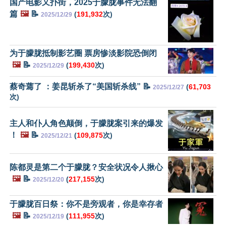
国产电影又扑街，2025于朦胧事件无法翻
篇
🖼️
📝
(
191,932
次)
2025/12/29
为于朦胧抵制影艺圈 票房惨淡影院恐倒闭
🖼️
📝
(
199,430
次)
2025/12/29
蔡奇蔫了 ：姜昆斩杀了“美国斩杀线” 📝
(
61,703
2025/12/27
次)
主人和仆人角色颠倒，于朦胧案引来的爆发
！
🖼️
📝
(
109,875
次)
2025/12/21
陈都灵是第二个于朦胧？安全状况令人揪心
🖼️
📝
(
217,155
次)
2025/12/20
于朦胧百日祭：你不是旁观者，你是幸存者
🖼️
📝
(
111,955
次)
2025/12/19