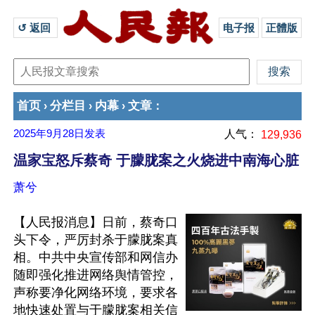
↺ 返回 
电子报
正體版
首页
分栏目
内幕
文章
›
›
›
：
2025年9月28日
发表
人气：
129,936
温家宝怒斥蔡奇 于朦胧案之火烧进中南海心脏
萧兮
【人民报消息】日前，蔡奇口
头下令，严厉封杀于朦胧案真
相。中共中央宣传部和网信办
随即强化推进网络舆情管控，
声称要净化网络环境，要求各
地快速处置与于朦胧案相关信