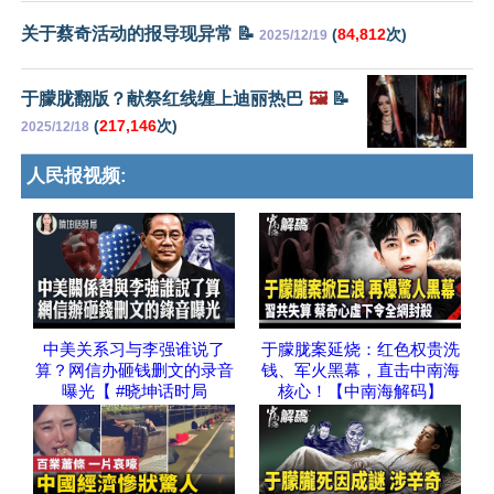
关于蔡奇活动的报导现异常 📝
(
84,812
次)
2025/12/19
于朦胧翻版？献祭红线缠上迪丽热巴
🖼️
📝
(
217,146
次)
2025/12/18
人民报视频:
中美关系习与李强谁说了
于朦胧案延烧：红色权贵洗
算？网信办砸钱删文的录音
钱、军火黑幕，直击中南海
曝光【 #晓坤话时局
核心！【中南海解码】