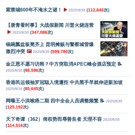
紫禁城600年不淹水之谜！
▶️
(
112,640
次)
2025/9/30
【唐青看时事】大战假新闻 川普火烧连营
▶️
(
347,086
次)
2025/9/30
锅碗瓢盆板凳齐上 昆明摊贩与警察城管爆
激烈冲突
🖼️
(
599,780
次)
2025/9/30
金正恩不愿习访韩？中方突取消APEC峰会酒店预定 📝
(
86,596
次)
2025/9/30
香港民运领袖罗冠聪入境遭拒 中共黑手早就伸进新加坡
(
85,645
次)
2025/9/30
网曝王小洪喉癌二期 四中全会人员调整频繁 📝
2025/9/30
(
125,192
次)
天下奇谭（362）倚权势而辱善良者 天理不容
2025/9/30
(
114,516
次)