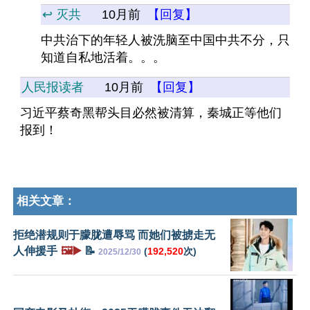
↩️ 灭共
10月前
【回复】
中共治下的年轻人被洗脑至中国中共不分，只
知道自私地活着。。。
人民报读者
10月前
【回复】
习近平蔡奇黑帮头目必然被清算，秦城正等他们
报到！
相关文章：
拒绝潜规则于朦胧遭辱骂 而她们被掳走无
人伸援手
🖼️▶️
📝
(
192,520
次)
2025/12/30