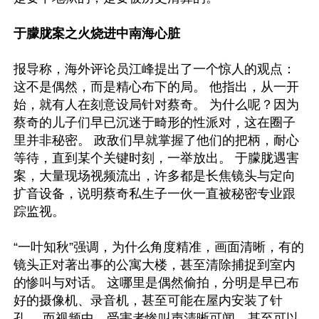
于朦胧案之火烧进中南海心脏
报导称，海外评论员江峰提出了一个惊人的观点：
这不是偶然，而是精心布下的局。 他指出，从一开
始，就有人在刻意设局针对蔡奇。 为什么呢？因为
蔡奇的儿子们早已沉迷于畸形的性派对，这在圈子
里并非秘密。 政敌们早就掌握了他们的把柄，耐心
等待，直到某个关键时刻，一举放出。 于朦胧遇害
案，大量现场视频流出，许多都是长焦镜头与定向
扩音设备，说明蔡奇私生子一伙一直被秘密专业跟
踪监视。 

“一叶知秋”强调，为什么角度精准，画面清晰，有的
镜头正对著出事的公寓大楼，甚至清除捕捉到室内
的惨叫与对话。 这哪里是偶然偷拍，分明是早已布
好的摄像机、录音机，甚至可能在屋内安装了针
孔。 而视频中，受害者惨叫声清晰可闻，甚至可以