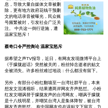
息，导致大量自媒体文章被删
除，更有地方政府花钱干预删
文的电话录音被曝光，民众账
号频繁被封，引发社会广泛关
注。 中共这一倒行逆施，遭
温家宝怒斥！

蔡奇口令严控舆论 温家宝怒斥
据希望之声TV报导，近日，有网友发现微博平台上
《于朦胧超话》突然被关闭，粉丝悼念逝者的贴文
全被消失。许多粉丝难过地说：什么都没有留下。 

另外，有部分小粉红翻墙至一台湾社群平台，本来
想发文混淆视听，结果遭两岸网友齐声怒怼。 小粉
红发文嘲讽替于朦胧发声的台湾网友，嘲讽于朦胧
是十八线明星，并嘲笑台湾人是集体降智，被台湾
网友齐声怒怼。 有中国网友也在该贴文下留言，力