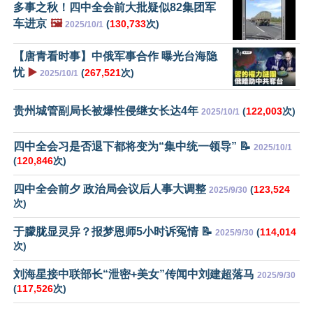
多事之秋！四中全会前大批疑似82集团军
车进京
🖼️
(
130,733
次)
2025/10/1
【唐青看时事】中俄军事合作 曝光台海隐
忧
▶️
(
267,521
次)
2025/10/1
贵州城管副局长被爆性侵继女长达4年
(
122,003
次)
2025/10/1
四中全会习是否退下都将变为“集中统一领导” 📝
2025/10/1
(
120,846
次)
四中全会前夕 政治局会议后人事大调整
(
123,524
2025/9/30
次)
于朦胧显灵异？报梦恩师5小时诉冤情 📝
(
114,014
2025/9/30
次)
刘海星接中联部长“泄密+美女”传闻中刘建超落马
2025/9/30
(
117,526
次)