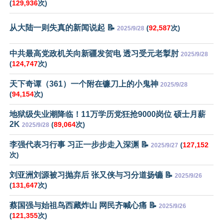
(
129,936
次)
从大陆一则失真的新闻说起 📝
(
92,587
次)
2025/9/28
中共最高党政机关向新疆发贺电 透习受元老掣肘
2025/9/28
(
124,747
次)
天下奇谭（361）一个附在镰刀上的小鬼神
2025/9/28
(
94,154
次)
地狱级失业潮降临！11万学历党狂抢9000岗位 硕士月薪
2K
(
89,064
次)
2025/9/28
李强代表习行事 习正一步步走入深渊 📝
(
127,152
2025/9/27
次)
刘亚洲刘源被习抛弃后 张又侠与习分道扬镳 📝
2025/9/26
(
131,647
次)
蔡国强与始祖鸟西藏炸山 网民齐喊心痛 📝
2025/9/26
(
121,355
次)