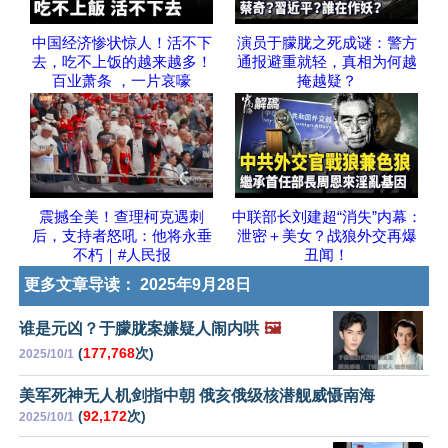
中国经济惨状惊人！活不下
演员于朦胧之死成谜：警方
去，吃不上饭的越来越多！
通报避重就轻，真相为何越
百业萧条 ，一片哀嚎
掩越疑？
震撼全美！查理柯克遇刺
中联部长刘建超“消失”内幕：
后，支持者怒吼：他将永垂
泄密＋美女？战狼外交再爆
不朽｜#人民报
丑闻！
更多文章导读：
2025年9月28日
谁是元凶？于朦胧案嫌疑人闹内哄
🖼️
(
177,768
次)
2025/10/1
美军死神无人机剑指中朝 俄亥俄级核潜舰威慑南海
(
92,172
次)
2025/10/1