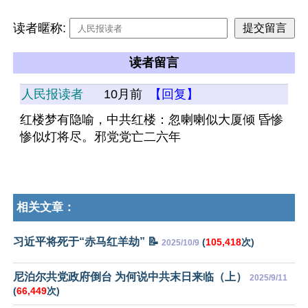
读者暱称:
读者留言
人民报读者
10月前
【回复】
红楼梦有隐喻，中共红楼：忽喇喇似大厦倾 昏惨
惨似灯将尽。邪党党亡二六年
相关文章：
习近平将死于“赤马红羊劫” 📝
(
105,418
次)
2025/10/9
尼泊尔共党政府倒台 为何说中共末日来临（上）
2025/9/11
(
66,449
次)