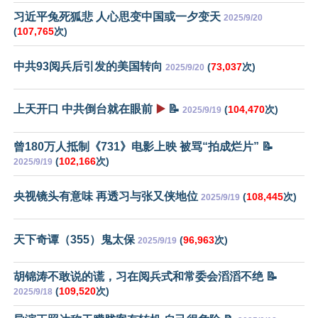
习近平兔死狐悲 人心思变中国或一夕变天
2025/9/20
(
107,765
次)
中共93阅兵后引发的美国转向
(
73,037
次)
2025/9/20
上天开口 中共倒台就在眼前
▶️
📝
(
104,470
次)
2025/9/19
曾180万人抵制《731》电影上映 被骂“拍成烂片” 📝
(
102,166
次)
2025/9/19
央视镜头有意味 再透习与张又侠地位
(
108,445
次)
2025/9/19
天下奇谭（355）鬼太保
(
96,963
次)
2025/9/19
胡锦涛不敢说的谎，习在阅兵式和常委会滔滔不绝 📝
(
109,520
次)
2025/9/18