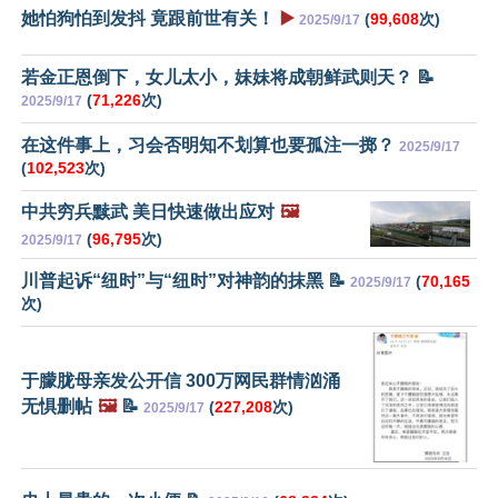
她怕狗怕到发抖 竟跟前世有关！
▶️
(
99,608
次)
2025/9/17
若金正恩倒下，女儿太小，妹妹将成朝鲜武则天？ 📝
(
71,226
次)
2025/9/17
在这件事上，习会否明知不划算也要孤注一掷？
2025/9/17
(
102,523
次)
中共穷兵黩武 美日快速做出应对
🖼️
(
96,795
次)
2025/9/17
川普起诉“纽时”与“纽时”对神韵的抹黑 📝
(
70,165
2025/9/17
次)
于朦胧母亲发公开信 300万网民群情汹涌
无惧删帖
🖼️
📝
(
227,208
次)
2025/9/17