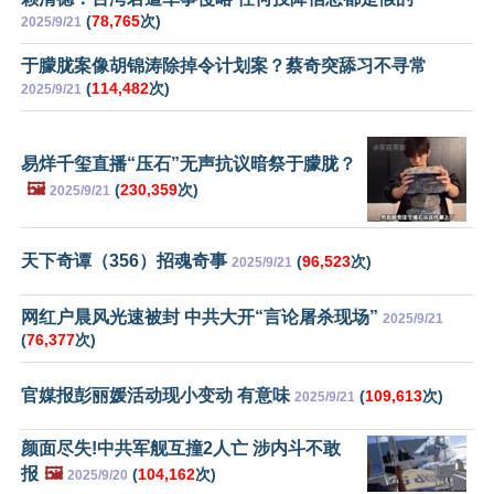
(
78,765
次)
2025/9/21
于朦胧案像胡锦涛除掉令计划案？蔡奇突舔习不寻常
(
114,482
次)
2025/9/21
易烊千玺直播“压石”无声抗议暗祭于朦胧？
🖼️
(
230,359
次)
2025/9/21
天下奇谭（356）招魂奇事
(
96,523
次)
2025/9/21
网红户晨风光速被封 中共大开“言论屠杀现场”
2025/9/21
(
76,377
次)
官媒报彭丽媛活动现小变动 有意味
(
109,613
次)
2025/9/21
颜面尽失!中共军舰互撞2人亡 涉内斗不敢
报
🖼️
(
104,162
次)
2025/9/20