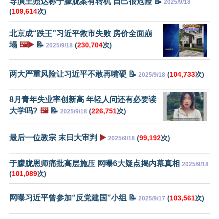
导演王照达称于朦胧案有转机 自己很危险 📝
2025/9/18
(
109,614
次)
北京成“跌王”习近平救市失败 房价全面崩
塌
🖼️▶️
📝
(
230,704
次)
2025/9/18
两大严重风险让习近平不敢再嘴硬 📝
(
104,733
次)
2025/9/18
8月青年失业率创新高 年轻人问还有必要读
大学吗?
🖼️
📝
(
226,751
次)
2025/9/18
最后一位教宗 末日大审判
▶️
(
99,192
次)
2025/9/18
于朦胧恩师痛批高层施压 网曝6大疑点揭内幕真相
2025/9/18
(
101,089
次)
网曝习近平曾参加“反党建国”小组 📝
(
103,561
次)
2025/9/17