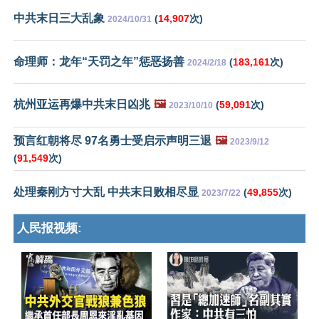
中共末日三大乱象
(
14,907
次)
2024/10/31
命理师：龙年“天罚之年”惩恶扬善
(
183,161
次)
2024/2/18
杭州亚运再爆中共末日凶兆
🖼️
(
59,091
次)
2023/10/10
预言红朝将尽 97名勇士受启示声明三退
🖼️
2023/9/12
(
91,549
次)
处理秦刚方寸大乱 中共末日败相尽显
(
49,855
次)
2023/7/22
人民报视频: