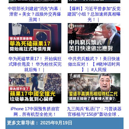
中联部长刘建超“消失”内幕：
【爆料】习近平曾参加“反党
泄密＋美女？战狼外交再爆
建国”小组？总加速师真相曝
丑闻！
光！｜
华为死磕苹果17！ 开始疯狂
中共穷兵黩武？！美日快速
式降价甩卖！ 华为粉丝买完
做出应对！ 【 #晓坤话时局
就后悔！｜
】｜ #人民报
iPhone 17中国预售挤崩官
九三阅兵“私语门”：习普谈器
网，所有机型全抢光！
官移植与“150岁”轰动全球，
更多文章导读：
2025年9月19日