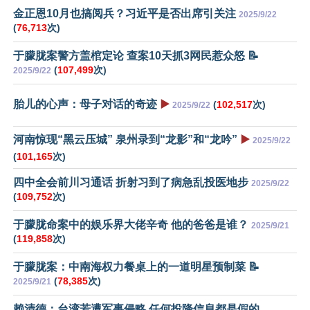
金正恩10月也搞阅兵？习近平是否出席引关注
2025/9/22
(
76,713
次)
于朦胧案警方盖棺定论 查案10天抓3网民惹众怒 📝
(
107,499
次)
2025/9/22
胎儿的心声：母子对话的奇迹
▶️
(
102,517
次)
2025/9/22
河南惊现“黑云压城” 泉州录到“龙影”和“龙吟”
▶️
2025/9/22
(
101,165
次)
四中全会前川习通话 折射习到了病急乱投医地步
2025/9/22
(
109,752
次)
于朦胧命案中的娱乐界大佬辛奇 他的爸爸是谁？
2025/9/21
(
119,858
次)
于朦胧案：中南海权力餐桌上的一道明星预制菜 📝
(
78,385
次)
2025/9/21
赖清德：台湾若遭军事侵略 任何投降信息都是假的