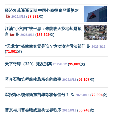
经济复苏遥遥无期 中国外商投资严重萎缩
🖼️
(
87,371
次)
2025/8/12
江油“小六四”被平息：未能改天换地却是预
言
🖼️
📝
(
186,629
次)
2025/8/12
“天龙女”杨兰兰究竟是谁？惊动澳洲司法部门 📝
2025/8/12
(
71,901
次)
天下奇谭（329）死友别离
(
95,003
次)
2025/8/12
蒋介石和笕桥航校恳亲会的故事
(
56,107
次)
2025/8/12
军报释不饶何衞东苗华等将领信号？ 📝
(
72,904
次)
2025/8/12
普京与川普会晤或重构世界秩序
(
55,743
次)
2025/8/11