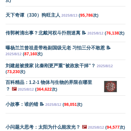
次)
天下奇谭（330）狗旺主人
(
95,786
次)
2025/8/13
传郭树清出事？北戴河权斗扑朔迷离 📝
(
76,138
次)
2025/8/12
曝杨兰兰曾祖是带枪副国级元老 习怕三分不敢惹 📝
(
87,160
次)
2025/8/12
刘建超被搜家 比秦刚更严重“被政敌干掉”？
2025/8/12
(
73,230
次)
百科精品：1.2-1 物体与生物的界限在哪里
？
🖼️
(
364,622
次)
2025/8/12
小故事：谁的错 📝
(
98,051
次)
2025/8/12
小问题大思考：太阳为什么能发光？
🖼️
(
94,577
次)
2025/8/12