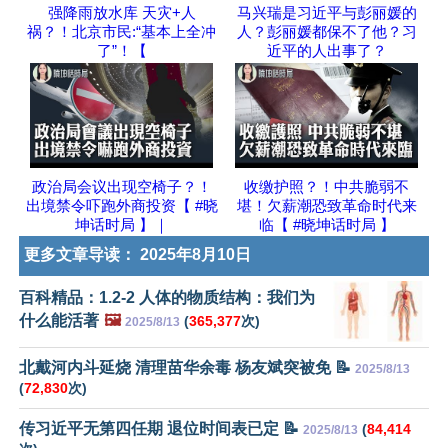
强降雨放水库 天灾+人
马兴瑞是习近平与彭丽媛的
祸？！北京市民:“基本上全冲
人？彭丽媛都保不了他？习
了”！【
近平的人出事了？
政治局会议出现空椅子？！
收缴护照？！中共脆弱不
出境禁令吓跑外商投资【 #晓
堪！欠薪潮恐致革命时代来
坤话时局 】｜
临【 #晓坤话时局 】
更多文章导读：
2025年8月10日
百科精品：1.2-2 人体的物质结构：我们为
什么能活著
🖼️
(
365,377
次)
2025/8/13
北戴河内斗延烧 清理苗华余毒 杨友斌突被免 📝
2025/8/13
(
72,830
次)
传习近平无第四任期 退位时间表已定 📝
(
84,414
2025/8/13