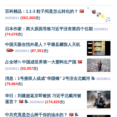
百科精品：1.1-3 粒子间是怎么转化的？
🖼️
(
363,360
次)
2025/8/11
日本作家：两大原因导致习近平没有第四个任期
2025/8/11
(
74,078
次)
中国天眼在找外星人？平塘县藏惊人天机
🖼️▶️
(
87,351
次)
2025/8/11
占全球⅓ 中国成世界第一大塑料生产国
🖼️
(
52,057
次)
2025/8/11
消息：1号接班人或成“华国锋” 2号没去北戴河 📝
2025/8/11
(
79,864
次)
华日：刘建超返京即被抓 习近平北戴河被
逼宫？
🖼️
📝
(
174,825
次)
2025/8/10
中共究竟是怎么榨干你的油水的？
🖼️
📝