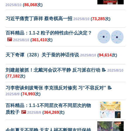
(
86,068
次)
2025/8/10
习近平痛责丁薛祥 蔡奇棋高一招
(
73,285
次)
2025/8/10
百科精品：1.1-2 粒子的特性由什么决定？
🖼️
(
361,410
次)
2025/8/10
天下奇谭（328）关于蚕的神话传说
(
94,614
次)
2025/8/10
刘建超被抓！北戴河会议不平静 反习派在行动 📝
2025/8/10
(
77,182
次)
习李密谈剑拔弩张 李克强反对修宪 习“不容反对” 📝
(
74,993
次)
2025/8/9
百科精品：1.1-1不同层次有不同层次的物
质粒子
🖼️
(
364,269
次)
2025/8/9
今年夏天不平静 天灾人祸不断网友吁保持