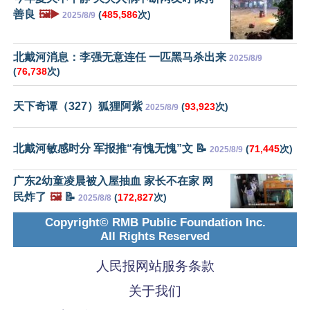
善良
🖼️▶️
(
485,586
次)
2025/8/9
北戴河消息：李强无意连任 一匹黑马杀出来
2025/8/9
(
76,738
次)
天下奇谭（327）狐狸阿紫
(
93,923
次)
2025/8/9
北戴河敏感时分 军报推“有愧无愧”文 📝
(
71,445
次)
2025/8/9
广东2幼童凌晨被入屋抽血 家长不在家 网
民炸了
🖼️
📝
(
172,827
次)
2025/8/8
Copyright© RMB Public Foundation Inc.
All Rights Reserved
人民报网站服务条款
关于我们