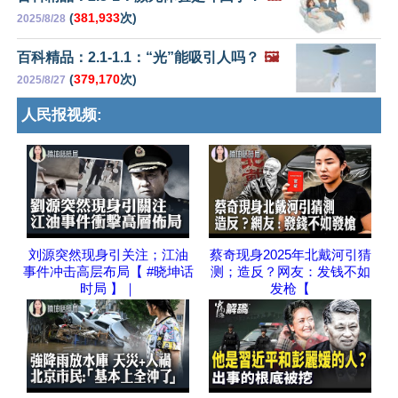
(
381,933
次)
2025/8/28
百科精品：2.1-1.1：“光”能吸引人吗？
🖼️
(
379,170
次)
2025/8/27
人民报视频:
刘源突然现身引关注；江油
蔡奇现身2025年北戴河引猜
事件冲击高层布局【 #晓坤话
测；造反？网友：发钱不如
时局 】｜
发枪【