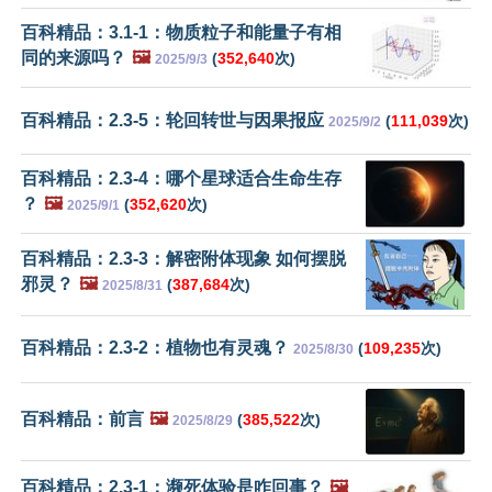
百科精品：3.1-1：物质粒子和能量子有相
同的来源吗？
🖼️
(
352,640
次)
2025/9/3
百科精品：2.3-5：轮回转世与因果报应
(
111,039
次)
2025/9/2
百科精品：2.3-4：哪个星球适合生命生存
？
🖼️
(
352,620
次)
2025/9/1
百科精品：2.3-3：解密附体现象 如何摆脱
邪灵？
🖼️
(
387,684
次)
2025/8/31
百科精品：2.3-2：植物也有灵魂？
(
109,235
次)
2025/8/30
百科精品：前言
🖼️
(
385,522
次)
2025/8/29
百科精品：2.3-1：濒死体验是咋回事？
🖼️