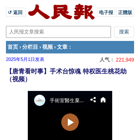
↺ 返回 
电子报
正體版
首页
分栏目
视频
文章
›
›
›
：
2025年5月1日
发表
人气：
221,949
【唐青看时事】手术台惊魂 特权医生桃花劫
（视频）