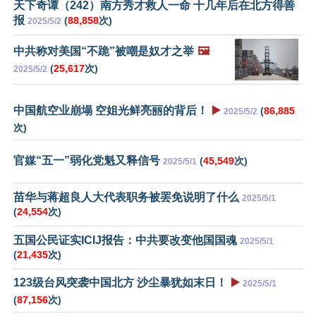
天下奇谭（242）南方秀才救人一命 十几年后在北方得善
报
(
88,858
次)
2025/5/2
中共称对美国“不跪”被嘲是奴才之举
🖼️
(
25,617
次)
2025/5/2
中国航空业崩塌 空姐光鲜亮丽的背后！
▶️
(
86,885
2025/5/2
次)
官媒“五一”弱化党魁又释信号
(
45,549
次)
2025/5/1
苗华与蒋超良人大代表职务被罢免说明了什么
2025/5/1
(
24,554
次)
五国公民证实ICIJ报告：中共要改变他国国魂
2025/5/1
(
21,435
次)
123级台风突袭中国北方 沙尘暴犹如末日！
▶️
2025/5/1
(
87,156
次)