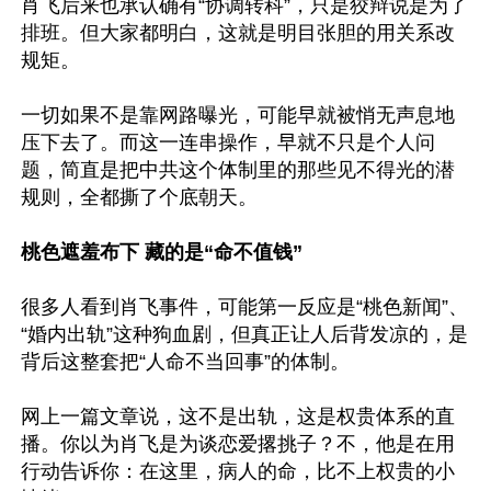
肖飞后来也承认确有“协调转科”，只是狡辩说是为了
排班。但大家都明白，这就是明目张胆的用关系改
规矩。

一切如果不是靠网路曝光，可能早就被悄无声息地
压下去了。而这一连串操作，早就不只是个人问
题，简直是把中共这个体制里的那些见不得光的潜
规则，全都撕了个底朝天。

桃色遮羞布下 藏的是“命不值钱”
很多人看到肖飞事件，可能第一反应是“桃色新闻”、
“婚内出轨”这种狗血剧，但真正让人后背发凉的，是
背后这整套把“人命不当回事”的体制。

网上一篇文章说，这不是出轨，这是权贵体系的直
播。你以为肖飞是为谈恋爱撂挑子？不，他是在用
行动告诉你：在这里，病人的命，比不上权贵的小