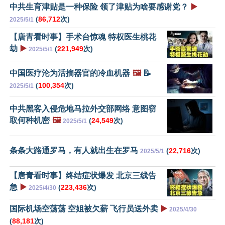
中共生育津贴是一种保险 领了津贴为啥要感谢党？
▶️
(
86,712
次)
2025/5/1
【唐青看时事】手术台惊魂 特权医生桃花
劫
▶️
(
221,949
次)
2025/5/1
中国医疗沦为活摘器官的冷血机器
🖼️
📝
(
100,354
次)
2025/5/1
中共黑客入侵危地马拉外交部网络 意图窃
取何种机密
🖼️
(
24,549
次)
2025/5/1
条条大路通罗马，有人就出生在罗马
(
22,716
次)
2025/5/1
【唐青看时事】终结症状爆发 北京三线告
急
▶️
(
223,436
次)
2025/4/30
国际机场空荡荡 空姐被欠薪 飞行员送外卖
▶️
2025/4/30
(
88,181
次)