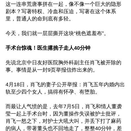
这一连串荒唐事拼在一起，像不像一个巨大的隐形
剧本？写著特权、冷血和压迫，写著在这个体系
里，普通人的命到底有多轻。

今天，我们就一层层撕开这块“桃色遮羞布”。

手术台惊魂！医生撂挑子走人40分钟
先说北京中日友好医院胸外科副主任肖飞被开除的
事。事情是从一封9页举报信炸出来的。

4月18日，肖飞的妻子公开举报：肖飞五年内婚内出
轨至少四个女人，搞得有怀孕、有堕胎。

而最让人气愤的是，去年7月5日，肖飞和情人董袭
莹一起上手术台时，因为董操作失误被护士批评，
肖飞一怒之下，对护士大吼大叫，并丢下打了麻药
的病人，带著董头也不回地走了，整整40分钟，差