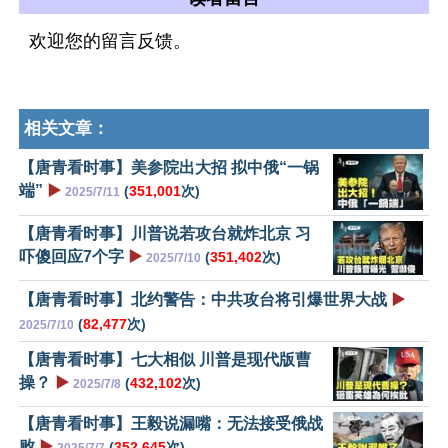
欢迎您的留言反馈。
相关文章：
【唐青看时事】美参院出大招 拟中俄“一锅
端”
▶️
(
351,001
次)
2025/7/11
【唐青看时事】川普说若攻台就炸北京 习
吓傻回应7个字
▶️
(
351,402
次)
2025/7/10
【唐青看时事】北约警告：中共攻台将引爆世界大战
▶️
(
82,477
次)
2025/7/10
【唐青看时事】七大相似 川普是现代版曹
操？
▶️
(
432,102
次)
2025/7/8
【唐青看时事】王毅说漏嘴：无法接受俄战
败
▶️
(
352,645
次)