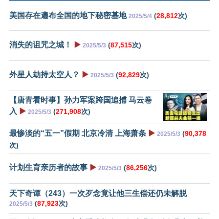
美国存在遍布全国的地下秘密基地
(
28,812
次)
2025/5/4
消失的诅咒之城！
▶️
(
87,515
次)
2025/5/3
外星人劫持太空人？
▶️
(
92,829
次)
2025/5/3
【唐青看时事】孙力军案跨国追捕 马云卷
入
▶️
(
271,908
次)
2025/5/3
最惨淡的“五一”假期 北京冷清 上海萧条
▶️
(
90,378
2025/5/3
次)
计划生育亲历者的故事
▶️
(
86,256
次)
2025/5/3
天下奇谭（243）一次歹念竟让他三生偿还仍未解脱
(
87,923
次)
2025/5/3