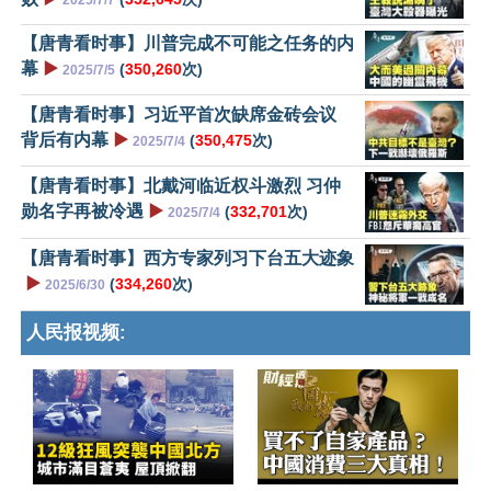
2025/7/7
【唐青看时事】川普完成不可能之任务的内
幕
▶️
(
350,260
次)
2025/7/5
【唐青看时事】习近平首次缺席金砖会议
背后有内幕
▶️
(
350,475
次)
2025/7/4
【唐青看时事】北戴河临近权斗激烈 习仲
勋名字再被冷遇
▶️
(
332,701
次)
2025/7/4
【唐青看时事】西方专家列习下台五大迹象
▶️
(
334,260
次)
2025/6/30
人民报视频: