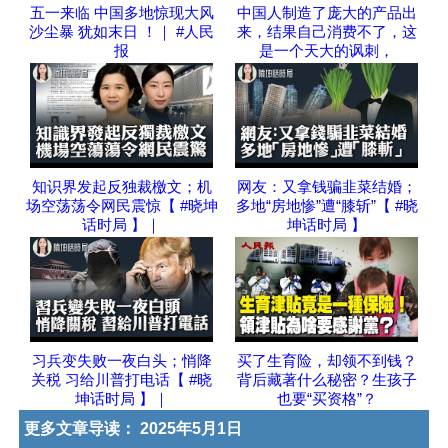
五一来临 中国多地惊现大风
中国人制造了庞大的产品出
沙尘暴 犹如末日 ！｜ #人民
来，结果自己消费不了，这
报
是一个天大的讽刺，
知识界发起反独裁檄文；机
网友：又拿钱骗韭菜结婚；
场空荡荡令网民震惊【 #晓坤
多地“房地惨”遭“膝斩”【 #晓
话时局 】｜
坤话时局 】
习兵变失败一夜白头；悄降
买了生育险，却领不到钱？
关税 习给川普打电话【 #晓
背后藏著什么秘密？生孩子
坤话时局 】｜
也要“买资格”？
更多文章导读：
2025年5月1日