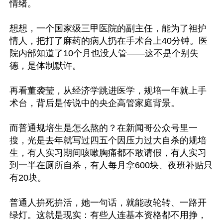
情绪。

想想，一个国家级三甲医院的副主任，能为了袒护
情人，把打了麻药的病人扔在手术台上40分钟。医
院内部知道了10个月也没人管——这不是个别失
德，是体制默许。

再看董袭莹，从经济学跳进医学，规培一年就上手
术台，背后是传说中的央企高管家庭背景。

而普通规培生是怎么熬的？在新闻哥公众号里一
搜，光是去年就写过四五个因压力过大自杀的规培
生，有人实习期间咳嗽胸痛都不敢请假，有人实习
到一半在厕所自杀，有人每月拿600块、夜班补贴只
有20块。

普通人拚死拚活，她一句话，就能改轮转、一路开
绿灯。这就是现实：有些人连基本资格都不用挣，