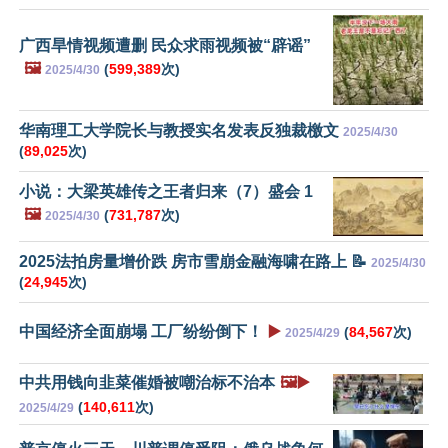
广西旱情视频遭删 民众求雨视频被“辟谣”
🖼️
(
599,389
次)
2025/4/30
华南理工大学院长与教授实名发表反独裁檄文
2025/4/30
(
89,025
次)
小说：大梁英雄传之王者归来（7）盛会 1
🖼️
(
731,787
次)
2025/4/30
2025法拍房量增价跌 房市雪崩金融海啸在路上 📝
2025/4/30
(
24,945
次)
中国经济全面崩塌 工厂纷纷倒下！
▶️
(
84,567
次)
2025/4/29
中共用钱向韭菜催婚被嘲治标不治本
🖼️▶️
(
140,611
次)
2025/4/29