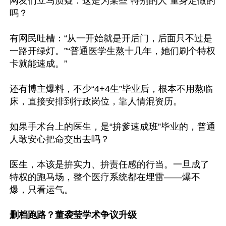
网友们立马质疑：这是为某些“特别的人”量身定做的
吗？

有网民吐槽：“从一开始就是开后门，后面只不过是
一路开绿灯。”“普通医学生熬十几年，她们刷个特权
卡就能速成。”

还有博主爆料，不少“4+4生”毕业后，根本不用熬临
床，直接安排到行政岗位，靠人情混资历。

如果手术台上的医生，是“拚爹速成班”毕业的，普通
人敢安心把命交出去吗？

医生，本该是拚实力、拚责任感的行当。一旦成了
特权的跑马场，整个医疗系统都在埋雷——爆不
爆，只看运气。

删档跑路？董袭莹学术争议升级