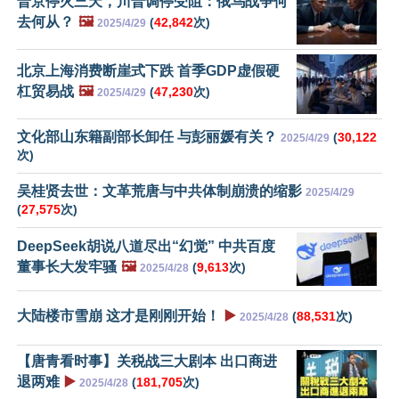
普京停火三天，川普调停受阻：俄乌战争何
去何从？
🖼️
(
42,842
次)
2025/4/29
北京上海消费断崖式下跌 首季GDP虚假硬
杠贸易战
🖼️
(
47,230
次)
2025/4/29
文化部山东籍副部长卸任 与彭丽媛有关？
(
30,122
2025/4/29
次)
吴桂贤去世：文革荒唐与中共体制崩溃的缩影
2025/4/29
(
27,575
次)
DeepSeek胡说八道尽出“幻觉” 中共百度
董事长大发牢骚
🖼️
(
9,613
次)
2025/4/28
大陆楼市雪崩 这才是刚刚开始！
▶️
(
88,531
次)
2025/4/28
【唐青看时事】关税战三大剧本 出口商进
退两难
▶️
(
181,705
次)
2025/4/28