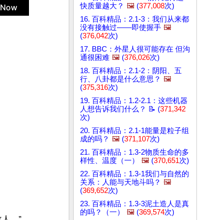
快质量越大？
🖼️
(
377,008
次)
16. 百科精品：2.1-3：我们从来都
没有接触过——即使握手
🖼️
(
376,042
次)
17. BBC：外星人很可能存在 但沟
通很困难
🖼️
(
376,026
次)
18. 百科精品：2.1-2：阴阳、五
行、八卦都是什么意思？
🖼️
(
375,316
次)
19. 百科精品：1.2-2.1：这些机器
人想告诉我们什么？ 📝 (
371,342
次)
20. 百科精品：2.1-1能量是粒子组
成的吗？
🖼️
(
371,107
次)
21. 百科精品：1.3-2物质生命的多
样性、温度（一）
🖼️
(
370,651
次)
22. 百科精品：1.3-1我们与自然的
关系：人能与天地斗吗？
🖼️
(
369,652
次)
23. 百科精品：1.3-3泥土造人是真
的吗？（一）
🖼️
(
369,574
次)
。”
