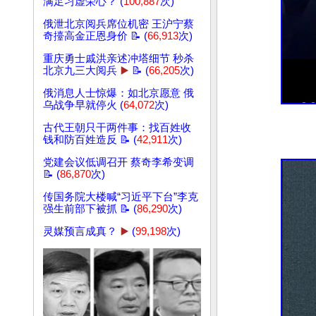
满足习虚荣心？ (
100,887
次)
俄泄北京阅兵席位机密 王沪宁蔡
奇擡高金正恩身价 📝 (
66,913
次)
重庆勇士戚洪亲述冲塔细节 秒杀
北京九三大阅兵
▶️
📝 (
66,205
次)
俄消息人士惊爆：如北京愿意 俄
乌战争早就停火 (
64,072
次)
古代王朝只干两件事：找百姓收
钱和防百姓造反 📝 (
42,911
次)
党建会议低调召开 蔡奇李希变调
📝 (
86,870
次)
传国务院大楼喊“习近平下台”李克
强生前部下被抓 📝 (
86,290
次)
灵媒预言成真？
▶️
(
99,198
次)