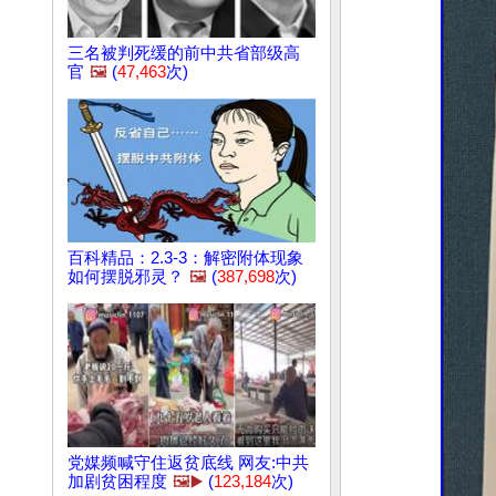
三名被判死缓的前中共省部级高
官
🖼️
(
47,463
次)
百科精品：2.3-3：解密附体现象
如何摆脱邪灵？
🖼️
(
387,698
次)
党媒频喊守住返贫底线 网友:中共
加剧贫困程度
🖼️▶️
(
123,184
次)