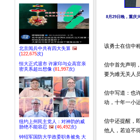
8月29日晚，重
该勇士在信中称
北京阅兵中共有四大失算
🖼️
(
122,675
次)
恒大正式退市 许家印与众高官亲
信中首先声明
密关系超出想像 (
81,997
次)
要为难无关人
信中写道：也
动，十年一小运
信中还提醒，
纽约上州民主党人：对神韵的威
胁绝不能容忍
🖼️
(
46,492
次)
他人，若迫不得
钟绍军国防大学政委职务被免 大