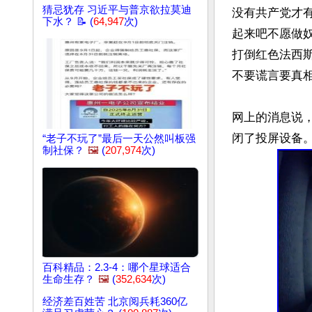
猜忌犹存 习近平与普京欲拉莫迪
没有共产党才有
下水？ 📝 (
64,947
次)
起来吧不愿做奴
打倒红色法西斯
不要谎言要真相
网上的消息说
“老子不玩了”最后一天公然叫板强
制社保？
🖼️
(
207,974
次)
百科精品：2.3-4：哪个星球适合
生命生存？
🖼️
(
352,634
次)
经济差百姓苦 北京阅兵耗360亿