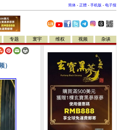
简体
-
正體
-
手机版
-
电子报
专题
寰宇
维权
视频
杂谈
频）