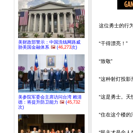
这位勇士的行为
美财政部警示：中国洗钱网路威
“干得漂亮！”

胁美国金融体系
🖼️
(
46,273
次)
“致敬”

“这种射灯投影
“这是勇士。天
美参院军委会主席访问台湾 赖清
德：将提升防卫能力
🖼️
(
45,732
次)
“住在这个楼的
“民主才是全人