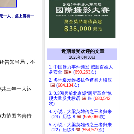
空无一人，桌上留有一
近期最受欢迎的文章
2025年8月30日
还告知当局，不
1. 中国暴力事件频发 威胁百姓人
身安全
🖼️▶️
(
690,263
次)
2. 多地爆发维权抗争遭暴力镇压
🖼️
(
684,134
次)
中共三年一大运
3. 9.3阅兵前北京爆“厕所革命”惊
现大量反共标语
🖼️
📝 (
680,542
次)
4. 小说：大梁英雄传之王者归来
能力范围内善待
（24）历练 8
🖼️
(
555,066
次)
5. 小说：大梁英雄传之王者归来
（22）历练6
🖼️
(
554,977
次)