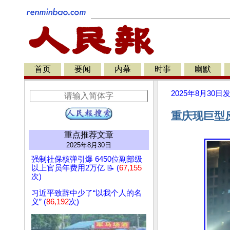
首页
要闻
内幕
时事
幽默
2025年8月30日
重庆现巨型
重点推荐文章
2025年8月30日
强制社保核弹引爆 6450位副部级
以上官员年费用2万亿 📝 (
67,155
次)
习近平致辞中少了“以我个人的名
义” (
86,192
次)