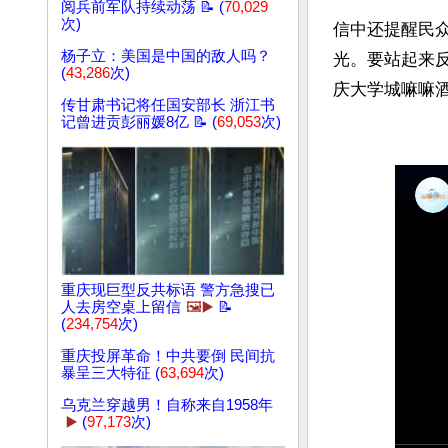
阅兵前军队持续动荡 📝 (
70,029
次)
信中还提醒民
杨子立：美国是中国的敌人吗？
光。要站起来反
(
43,286
次)
庆大学城嘛嘛酒
传甘肃书记将任国安部长 浙江书
记曾进贡彭丽媛8亿 📝 (
69,053
次)
重庆现巨型反共标语 警方急搜已
人去房空桌上留信
🖼️▶️
📝
(
234,754
次)
重庆投屏革命！中共要倒 民间抗
暴呈三大特征 (
63,694
次)
乌克兰穿越男！自称来自1958年
▶️
(
97,173
次)