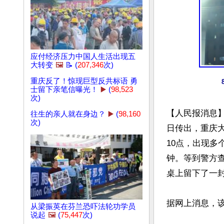
应付经济压力中国人生活出现五
大转变
🖼️
📝 (
207,346
次)
重庆反了！惊现巨型反共标语 勇
士留下亲笔信曝光！
▶️
(
98,523
次)
【人民报消息
往生的亲人就在身边？
▶️
(
98,160
次)
日传出，重庆大
10点，出现多
钟。等到警方
桌上留下了一封
据网上消息，该
从梁振英在芬兰恐吓法轮功学员
说起
🖼️
(
75,447
次)