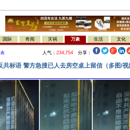
国际
奇闻
灾祸
万象
生活
文化
人气：
234,754
分享：
发表
反共标语 警方急搜已人去房空桌上留信（多图/视