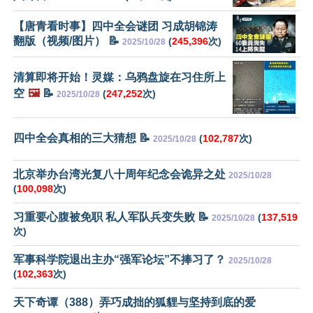
【唐青看时事】四中全会谜团 习成胡锦涛
翻版（视频/图片） 📝
(
245,396
次)
2025/10/28
清算即将开始！灵媒：乌鸦盘旋在习住所上
空
🖼️
📝
(
247,252
次)
2025/10/28
四中全会真相的三大猜想 📝
(
102,787
次)
2025/10/28
北京举办台湾光复八十周年纪念会诡异之处
2025/10/28
(
100,098
次)
习重要心腹被免职 私人军队兵变失败 📝
(
137,519
2025/10/28
次)
军事科学院退出主办“强军论坛”不捧习了？
2025/10/28
(
102,363
次)
天下奇谭（388）弄巧成拙的狐貍与坚持到底的爱