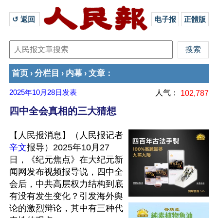
↺ 返回 
电子报
正體版
首页
分栏目
内幕
文章
›
›
›
：
2025年10月28日
发表
人气：
102,787
四中全会真相的三大猜想
【人民报消息】（人民报记者
辛文
报导）2025年10月27
日，《纪元焦点》在大纪元新
闻网发布视频报导说，四中全
会后，中共高层权力结构到底
有没有发生变化？引发海外舆
论的激烈辩论，其中有三种代