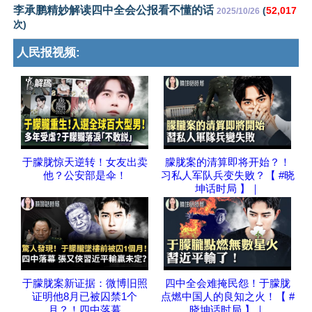
李承鹏精妙解读四中全会公报看不懂的话
(
52,017
2025/10/26
次)
人民报视频:
于朦胧惊天逆转！女友出卖
朦胧案的清算即将开始？！
他？公安部是伞！
习私人军队兵变失败？【 #晓
坤话时局 】｜
于朦胧案新证据：微博旧照
四中全会难掩民怨！于朦胧
证明他8月已被囚禁1个
点燃中国人的良知之火！【 #
月？！四中落幕
晓坤话时局 】｜