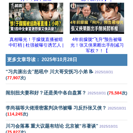
真相曝光！于朦胧直播被暗
4年前朦胧“飞升”预告被曝
中盯梢 | 杜强被曝引诱艺人 |
光！张又侠果断出手削减习
军权？！【
更多文章导读：
2025年10月28日
“习共滚出去”怒吼中 川大哥安抚习小弟 📝
2025/10/31
(
77,907
次)
闹别扭夫妻和好？还是美中各自盘算？
(
75,584
次)
2025/10/31
李尚福等大佬泄密案判决书被曝 习反扑张又侠？
2025/10/31
(
114,245
次)
川习会落幕 重大议题有结论 北京被“吊著谈”
2025/10/31
(
75,827
次)