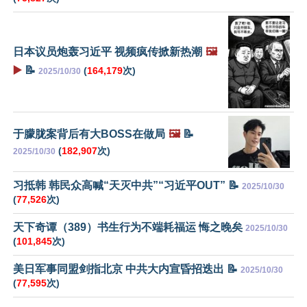
日本议员炮轰习近平 视频疯传掀新热潮
🖼️
▶️
📝
(
164,179
次)
2025/10/30
于朦胧案背后有大BOSS在做局
🖼️
📝
(
182,907
次)
2025/10/30
习抵韩 韩民众高喊“天灭中共”“习近平OUT” 📝
2025/10/30
(
77,526
次)
天下奇谭（389）书生行为不端耗福运 悔之晚矣
2025/10/30
(
101,845
次)
美日军事同盟剑指北京 中共大内宣昏招迭出 📝
2025/10/30
(
77,595
次)