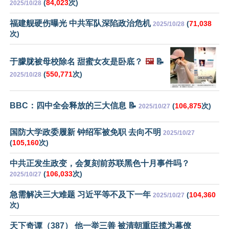
(
84,023
次)
2025/10/28
福建舰硬伤曝光 中共军队深陷政治危机
(
71,038
2025/10/28
次)
于朦胧被母校除名 甜蜜女友是卧底？
🖼️
📝
(
550,771
次)
2025/10/28
BBC：四中全会释放的三大信息 📝
(
106,875
次)
2025/10/27
国防大学政委履新 钟绍军被免职 去向不明
2025/10/27
(
105,160
次)
中共正发生政变，会复刻前苏联黑色十月事件吗？
(
106,033
次)
2025/10/27
急需解决三大难题 习近平等不及下一年
(
104,360
2025/10/27
次)
天下奇谭（387） 他一举三善 被清朝重臣揽为幕僚