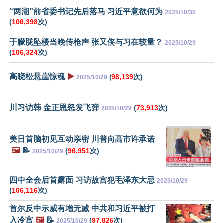
“两湖”前省委书记先后落马 习近平意欲何为
2025/10/30
(
106,398
次)
于朦胧坠楼当晚传枪声 张又侠与习在较量？
2025/10/29
(
106,324
次)
高晓松悬崖惊魂
▶️
(
98,139
次)
2025/10/29
川习访韩 金正恩怒发飞弹
(
73,913
次)
2025/10/29
美日首脑初见互动亲密 川普向高市许承诺
🖼️
📝
(
96,951
次)
2025/10/29
四中全会后首露面 习访故宫犯毛泽东大忌
2025/10/29
(
106,116
次)
首尔反中示威有增无减 中共和习近平被打
入冷宫
🖼️
📝
(
97,826
次)
2025/10/29