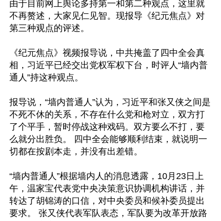
由于目前网上舆论多持第一和第二种观点，这里就
不再赘述，大家见仁见智。现报导《纪元焦点》对
第三种观点的评述。

《纪元焦点》视频报导说，中共掩盖了四中全会真
相，习近平已经交出党权军权下台，时评人“墙内普
通人”持这种观点。

报导说，“墙内普通人”认为，习近平和张又侠之间是
不死不休的关系，不存在什么党和枪对立，双方打
了个平手，暂时停战这种戏码。双方要么不打，要
么就分出胜负。 四中全会能够顺利结束，就说明一
切都在按剧本走，并没有出差错。 

“墙内普通人”根据墙内人的消息透露，10月23日上
午，温家宝代表党中央决策意识协调机构讲话，并
转达了胡锦涛的口信，对中央委员和候补委员提出
要求。 张又侠代表军队表态，军队要为改革开放路