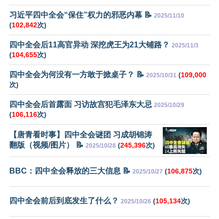
习近平四中全会“保住”权力的邪恶内幕 📝
2025/11/10
(
102,842
次)
四中全会后11高官异动 深挖虎王为21大铺路？
2025/11/3
(
104,655
次)
四中全会为何没有一方敢于掀桌子？ 📝
(
109,000
2025/10/31
次)
四中全会后首露面 习访故宫犯毛泽东大忌
2025/10/29
(
106,116
次)
【唐青看时事】四中全会谜团 习成胡锦涛
翻版（视频/图片） 📝
(
245,396
次)
2025/10/28
BBC：四中全会释放的三大信息 📝
(
106,875
次)
2025/10/27
四中全会前后到底发生了什么？
(
105,134
次)
2025/10/26