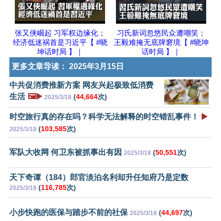
张又侠崛起 习军权边缘化；
习氏新词忽悠民众遭嘲笑；
经济低迷祸首是习近平【 #晓
王毅难掩无底牌窘境【 #晓坤
坤话时局 】｜
话时局 】｜
更多文章导读：
2025年3月15日
中共促消费推新方案 网友兴起极致低消费
生活
🖼️▶️
(
44,664
次)
2025/3/18
时空旅行真的存在吗？科学无法解释的时空错乱事件！
▶️
(
103,585
次)
2025/3/18
军队大收网 何卫东被抓事出有因
(
50,551
次)
2025/3/18
天下奇谭（184）郎官淡泊名利却升任知府乃是定数
(
116,785
次)
2025/3/18
小步快跑的医保与踏步不前的社保
(
44,697
次)
2025/3/18