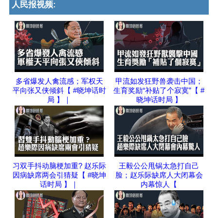
人民报视频:
多省爆发人禽流感；军权天
甲流如发狂野兽袭击中国；
平向张又侠倾斜【 #晓坤话时
生育奖励“补贴了个寂寞”【 #
局 】｜
晓坤话时局 】
习双手抖动脑梗加重? 赵乐际
王毅公公甩锅太急打自己
因病缺席两会引猜疑【 #晓坤
脸；赵乐际缺席人大闭幕会
话时局 】｜
内幕惊人【