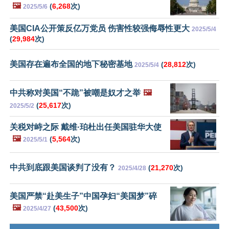
🖼️
(
6,268
次)
2025/5/6
美国CIA公开策反亿万党员 伤害性较强侮辱性更大
2025/5/4
(
29,984
次)
美国存在遍布全国的地下秘密基地
(
28,812
次)
2025/5/4
中共称对美国“不跪”被嘲是奴才之举
🖼️
(
25,617
次)
2025/5/2
关税对峙之际 戴维·珀杜出任美国驻华大使
🖼️
(
5,564
次)
2025/5/1
中共到底跟美国谈判了没有？
(
21,270
次)
2025/4/28
美国严禁“赴美生子”中国孕妇“美国梦”碎
🖼️
(
43,500
次)
2025/4/27