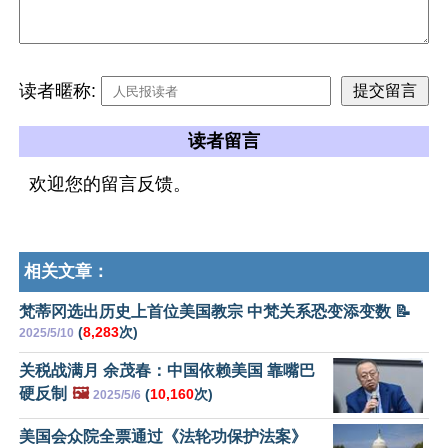
读者暱称:
读者留言
欢迎您的留言反馈。
相关文章：
梵蒂冈选出历史上首位美国教宗 中梵关系恐变添变数 📝
(
8,283
次)
2025/5/10
关税战满月 余茂春：中国依赖美国 靠嘴巴
硬反制
🖼️
(
10,160
次)
2025/5/6
美国会众院全票通过《法轮功保护法案》