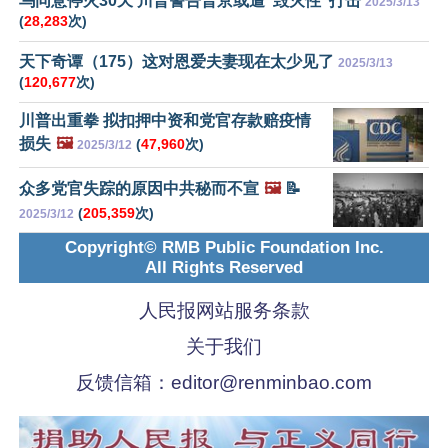
乌同意停火30天 川普警告普京或遭“毁灭性”打击
2025/3/13
(
28,283
次)
天下奇谭（175）这对恩爱夫妻现在太少见了
2025/3/13
(
120,677
次)
川普出重拳 拟扣押中资和党官存款赔疫情
损失
🖼️
(
47,960
次)
2025/3/12
众多党官失踪的原因中共秘而不宣
🖼️
📝
(
205,359
次)
2025/3/12
Copyright© RMB Public Foundation Inc.
All Rights Reserved
人民报网站服务条款
关于我们
反馈信箱：
editor@renminbao.com