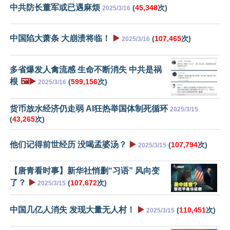
中共防长董军或已遇麻烦
(
45,348
次)
2025/3/16
中国陷大萧条 大崩溃将临！
▶️
(
107,465
次)
2025/3/16
多省爆发人禽流感 生命不断消失 中共是祸
根
🖼️▶️
(
599,156
次)
2025/3/16
货币放水经济仍走弱 AI狂热举国体制死循环
2025/3/15
(
43,265
次)
他们记得前世经历 没喝孟婆汤？
▶️
(
107,794
次)
2025/3/15
【唐青看时事】新华社悄删“习语” 风向变
了？
▶️
(
107,672
次)
2025/3/15
中国几亿人消失 发现大量无人村！
▶️
(
110,451
次)
2025/3/15