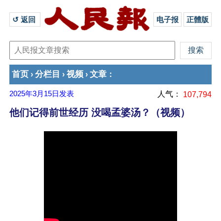
↺ 返回 
电子报
正體版
首页
分栏目
视频
文章
›
›
›
：
2025年3月15日
发表
人气：
107,794
他们记得前世经历 没喝孟婆汤？（视频）