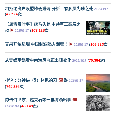
习拒绝出席欧盟峰会邀请 分析：有多层为难之处
2025/3/17
(
42,524
次)
【唐青看时事】落马失踪 中共军工高层之
劫
▶️
(
107,123
次)
2025/3/17
苦果开始显现 中国制造陷入困境！
▶️
(
106,323
次)
2025/3/17
从官媒军媒看中南海风向正出现变化
(
70,384
次)
2025/3/17
小说：分神诀（5）林枫的刀
🖼️
📝
2025/3/17
(
745,298
次)
惊传何卫东、赵克石等一批将领出事
🖼️
(
46,143
次)
2025/3/16