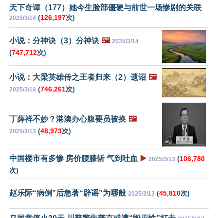
天下奇谭（177）她今生脸部僵硬与前世一场惨剧的关联
(
126,197
次)
2025/3/14
小说：分神诀（3）分神诀
🖼️
2025/3/14
(
747,712
次)
小说：大梁英雄传之王者归来（2）遗诏
🖼️
(
746,261
次)
2025/3/14
丁薛祥不妙？港澳办心腹要员被换
🖼️
(
48,973
次)
2025/3/13
中国楼市有多惨 房价腰膝斩 气到吐血
▶️
(
106,780
2025/3/13
次)
赵乐际“病倒”后急著“辟谣”为哪般
(
45,810
次)
2025/3/13