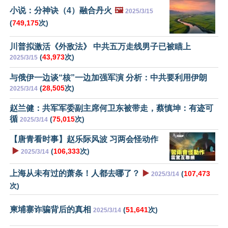
小说：分神诀（4）融合丹火
🖼️
2025/3/15
(
749,175
次)
川普拟激活《外敌法》 中共五万走线男子已被瞄上
(
43,973
次)
2025/3/15
与俄伊一边谈“核”一边加强军演 分析：中共要利用伊朗
(
28,505
次)
2025/3/14
赵兰健：共军军委副主席何卫东被带走，蔡慎坤：有迹可
循
(
75,015
次)
2025/3/14
【唐青看时事】赵乐际风波 习两会怪动作
▶️
(
106,333
次)
2025/3/14
上海从未有过的萧条！人都去哪了？
▶️
(
107,473
2025/3/14
次)
柬埔寨诈骗背后的真相
(
51,641
次)
2025/3/14