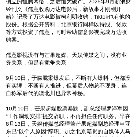
创立的恒腾网络，之后恒大破产。2025年9月新浪财
经刊文《儒意收购万达电影后，新故事才刚刚开
始》记录了万达电影被柯利明收购，Tiktok也有他的
股份。根据公开资料，北京银行同样以持股、贷款
等方式投资了儒意，同时帮助儒意影视完成万达收
购案。

儒意影视没有与芒果超媒、天娱传媒之间，没有业
务关系，但是有竞争关系。

9月10日，于朦胧案爆发后，不断有人爆料，但都没
有实锤，不断有人推进，但幕后人物总不现身，连
自称军后代的凛北川也异常神秘。

10月10日，芒果超媒股票暴跌，副总经理罗泽军因
“工作调动安排”提交辞职，不再担任任何职务。早在
8月13日，天娱传媒总经理兼芒果超媒副总经理申亚
东已“以个人原因”辞职。加之北京籍贯的自媒体人马