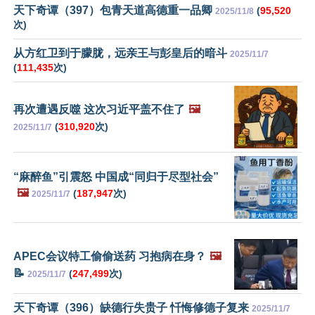
天下奇谭（397）包青天道高德重一品卿
(
95,520
2025/11/8
次)
从方红卫到于朦胧，远亲王与彭皇后的暗斗
2025/11/7
(
111,435
次)
再次遭遇反噬 这次习近平盖不住了
🖼️
(
310,920
次)
2025/11/7
“麻醉鱼”引震怒 中国成“同归于尽型社会”
🖼️
(
187,947
次)
2025/11/7
APEC会议特工偷偷送药 习抱病在身？
🖼️
📝
(
247,499
次)
2025/11/7
天下奇谭（396）缺德行失贵子 忏悔修德子复来
2025/11/7