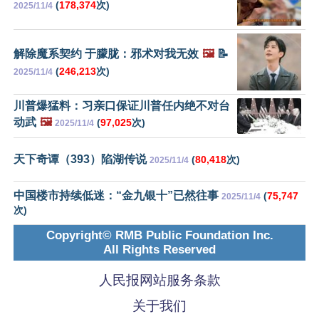
(
178,374
次)
2025/11/4
解除魔系契约 于朦胧：邪术对我无效
🖼️
📝
(
246,213
次)
2025/11/4
川普爆猛料：习亲口保证川普任内绝不对台
动武
🖼️
(
97,025
次)
2025/11/4
天下奇谭（393）陷湖传说
(
80,418
次)
2025/11/4
中国楼市持续低迷：“金九银十”已然往事
(
75,747
2025/11/4
次)
Copyright© RMB Public Foundation Inc.
All Rights Reserved
人民报网站服务条款
关于我们