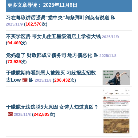
更多文章导读：
2025年11月6日
习在粤琼讲话强调“党中央”与祭拜叶剑英有说道 📝
(
102,570
次)
2025/11/9
不买学区房 带女儿住五星级酒店上学省大钱
2025/11/9
(
94,469
次)
党妈急了 财政部成立债务司 地方债恶化 📝
2025/11/8
(
73,939
次)
于朦胧期待看到恶人被毁灭 习躲报应招数
太Low
🖼️
📝
(
298,432
次)
2025/11/8
于朦胧无法逃脱5大原因 女诗人知道真凶？
🖼️
(
242,803
次)
2025/11/8