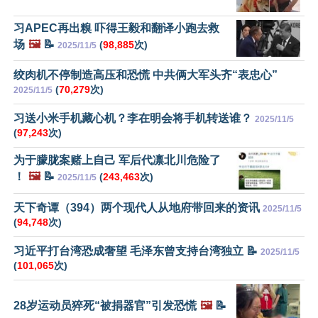
习APEC再出糗 吓得王毅和翻译小跑去救
场
🖼️
📝
(
98,885
次)
2025/11/5
绞肉机不停制造高压和恐慌 中共俩大军头齐“表忠心”
(
70,279
次)
2025/11/5
习送小米手机藏心机？李在明会将手机转送谁？
2025/11/5
(
97,243
次)
为于朦胧案赌上自己 军后代凛北川危险了
！
🖼️
📝
(
243,463
次)
2025/11/5
天下奇谭（394）两个现代人从地府带回来的资讯
2025/11/5
(
94,748
次)
习近平打台湾恐成奢望 毛泽东曾支持台湾独立 📝
2025/11/5
(
101,065
次)
28岁运动员猝死“被捐器官”引发恐慌
🖼️
📝