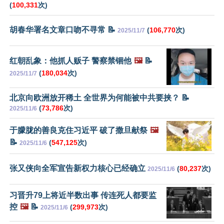
(
100,331
次)
胡春华署名文章口吻不寻常 📝
(
106,770
次)
2025/11/7
红朝乱象：他抓人贩子 警察禁锢他
🖼️
📝
(
180,034
次)
2025/11/7
北京向欧洲放开稀土 全世界为何能被中共要挟？ 📝
(
73,786
次)
2025/11/6
于朦胧的善良克住习近平 破了撒旦献祭
🖼️
📝
(
547,125
次)
2025/11/6
张又侠向全军宣告新权力核心已经确立
(
80,237
次)
2025/11/6
习晋升79上将近半数出事 传连死人都要监
控
🖼️
📝
(
299,973
次)
2025/11/6