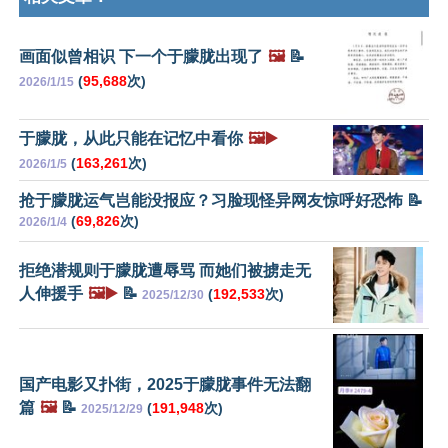
画面似曾相识 下一个于朦胧出现了
🖼️
📝
(
95,688
次)
2026/1/15
于朦胧，从此只能在记忆中看你
🖼️▶️
(
163,261
次)
2026/1/5
抢于朦胧运气岂能没报应？习脸现怪异网友惊呼好恐怖 📝
(
69,826
次)
2026/1/4
拒绝潜规则于朦胧遭辱骂 而她们被掳走无
人伸援手
🖼️▶️
📝
(
192,533
次)
2025/12/30
国产电影又扑街，2025于朦胧事件无法翻
篇
🖼️
📝
(
191,948
次)
2025/12/29