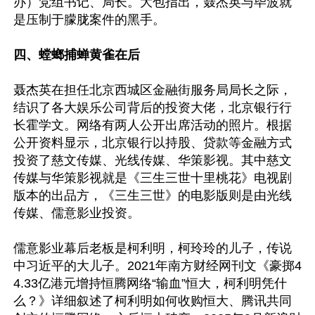
办）党组书记、局长。大包指出，聂杰英与毕波就
是压制于朦胧案件的黑手。

四、螳螂捕蝉黄雀在后
聂杰英在担任北京西城区金融街服务局局长之际，
结识了各大娱乐公司背后的投资大佬，北京银行行
长霍学文。网络有两人公开出席活动的照片。根据
公开资料显示，北京银行以持股、贷款等金融方式
投资了慈文传媒、光线传媒、华策影视。其中慈文
传媒与华策影视就是《三生三世十里桃花》电视剧
版本的出品方，《三生三世》的电影版则是由光线
传媒、儒意影业投资。

儒意影业幕后老板是柯利明，柯玲玲的儿子，传说
中习近平的大儿子。2021年南方财经网刊文《豪掷4
4.33亿港元增持恒腾网络“输血”恒大，柯利明凭什
么？》详细叙述了柯利明如何收购恒大、腾讯共同