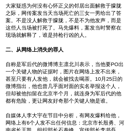
大家疑惑为何没有心怀正义的邻居出面解救于朦胧
之际，网传案发当天当场死亡的三女一男给出了答
案。不是没人解救于朦胧，不是不为他发声，而是
这些人当场被打死了。马先爆料，案发当时警察在
现场就解释了，谁是持枪行凶的人。

二、从网络上消失的罪人
自称是军后代的微博博主凛北川表示，当他要PO出
一个关键人物的证据时，图片在网络上发不出来，
甚至只要有人发他，就会被找去喝茶。10月25日的
微博指出，他也曾几乎面对面的实名举报这个人，
但却被他扣留在北京半个月，就连身为军后代的他
都有危险，更让网友好奇那个关键人物是谁。

自媒体人李大宇在节目中分析，有网友爆料给他，
网络上有6个人发不出任何信息：北京市长殷勇、河
南省长王凯、组织部长石泰峰、宣传部长李书磊、