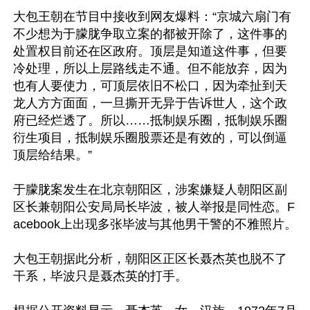
大包王朝在节目中接收到网友爆料：“京城六扇门有
不少想为于朦胧争取立案的都被开除了，这件事的
处置权目前还在区政府。顶层是知道这件事，但要
冷处理，所以上层路线走不通。但不能放弃，因为
也有人要使力，可顶层依旧不松口，因为牵扯到天
龙人方方面面，一旦撕开无异于告诉世人，这个政
府已经烂透了。所以……抵制娱乐圈，抵制娱乐圈
衍生项目，抵制娱乐圈股票还是有效的，可以倒逼
顶层给结果。”

于朦胧案发生在北京朝阳区，涉案嫌疑人朝阳区副
区长兼朝阳公安局局长毕波，被人举报是同性恋。F
acebook上出现多张毕波与其他男干警的不雅照片。

大包王朝据此分析，朝阳区正区长聂杰英也脱不了
干系，毕波只是聂杰英的打手。
