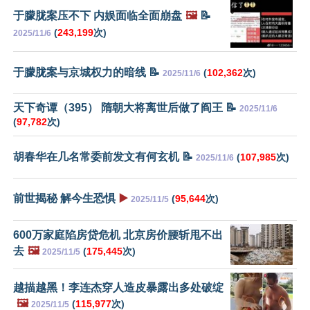
于朦胧案压不下 内娱面临全面崩盘
🖼️
📝
(
243,199
次)
2025/11/6
于朦胧案与京城权力的暗线 📝
(
102,362
次)
2025/11/6
天下奇谭（395） 隋朝大将离世后做了阎王 📝
2025/11/6
(
97,782
次)
胡春华在几名常委前发文有何玄机 📝
(
107,985
次)
2025/11/6
前世揭秘 解今生恐惧
▶️
(
95,644
次)
2025/11/5
600万家庭陷房贷危机 北京房价腰斩甩不出
去
🖼️
(
175,445
次)
2025/11/5
越描越黑！李连杰穿人造皮暴露出多处破绽
🖼️
(
115,977
次)
2025/11/5