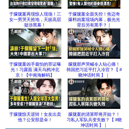
于朦胧案再现惊人现场！三
于朦胧案全面失控！焦迈奇
女一男哭天抢地，天娱高层
爆料凶案现场内幕，极光光
疑涉黑幕！
背后另有黑手？｜
于朦胧案凶手最怕的罪证曝
朦胧那声哭喊令人钻心痛！
光！习露面 满天乌鸦冲北
韩国把习近平打入冷宫？【 #
京！【中南海解码】
晓坤话时局 】｜
于朦胧惊天逆转！女友出卖
朦胧案的清算即将开始？！
他？公安部是伞！
习私人军队兵变失败？【 #晓
坤话时局 】｜