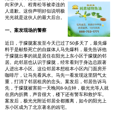
向宋伊人、程青松等被牵连的
人道歉。这份声明好似说明极
光光就是这伙人的最大后台。

一、案发现场的警察
近日，于朦胧案发至今天已过了50多天了，最先爆
料于是献祭死亡的自媒体人马先爆料，最先告诉他
于朦胧出事的就是居住在阳光上东小区于朦胧的邻
居。此邻居也认识于朦胧，经常看到于身边总跟著
人进出本小区。这位邻居本想租本小区内门面房开
咖啡厅，让马先看风水。马先一看发现这里阴气太
重，打消了邻居租房的念头。案发后，邻居告诉马
先，于朦胧被害前一天晚间8-9点钟，极光光等人就
在房内折腾，声音很大，楼下还有警车和救护车。
案发后，极光光附近邻居全都搬离，如今的阳光上
东小区成为了北京著名的凶宅。
