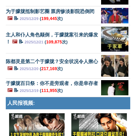
为于朦胧抵制影艺圈 票房惨淡影院恐倒闭
🖼️
📝
(
199,445
次)
2025/12/29
主人和仆人角色颠倒，于朦胧案引来的爆发
！
🖼️
📝
(
109,875
次)
2025/12/21
陈都灵是第二个于朦胧？安全状况令人揪心
🖼️
📝
(
217,169
次)
2025/12/20
于朦胧百日祭：你不是旁观者，你是幸存者
🖼️
📝
(
111,955
次)
2025/12/19
人民报视频: