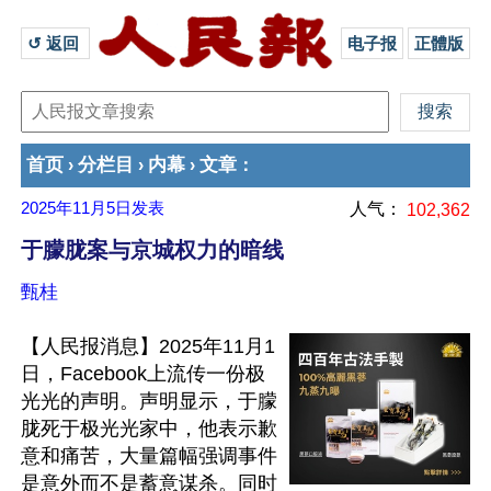
↺ 返回 
电子报
正體版
首页
分栏目
内幕
文章
›
›
›
：
2025年11月5日
发表
人气：
102,362
于朦胧案与京城权力的暗线
甄桂
【人民报消息】2025年11月1
日，Facebook上流传一份极
光光的声明。声明显示，于朦
胧死于极光光家中，他表示歉
意和痛苦，大量篇幅强调事件
是意外而不是蓄意谋杀。同时