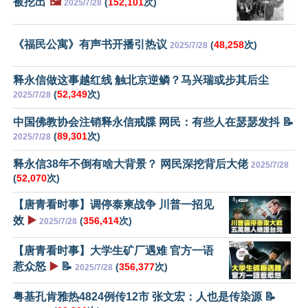
被挖出
🖼️
(
152,101
次)
2025/7/28
《福民公寓》有声书开播引热议
(
48,258
次)
2025/7/28
释永信做这事越红线 触北京逆鳞？马兴瑞或步其后尘
(
52,349
次)
2025/7/28
中国佛教协会注销释永信戒牒 网民：有些人在瑟瑟发抖 📝
(
89,301
次)
2025/7/28
释永信38年不倒有啥大背景？ 网民深挖背后大佬
2025/7/28
(
52,070
次)
【唐青看时事】调停泰柬战争 川普一招见
效
▶️
(
356,414
次)
2025/7/28
【唐青看时事】大学生矿厂遇难 官方一语
惹众怒
▶️
📝
(
356,377
次)
2025/7/28
粤基孔肯雅热4824例传12市 张文宏：人也是传染源 📝