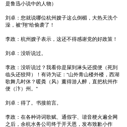
是鲁迅小说中的人物）

刘卓：您就说哪位杭州嫂子这么倒楣，大热天洗个
澡，被“翔”给偷袭了！

李政：杭州嫂子表示，这还不得感谢党的好政策！

刘卓：没听说过。

李政：没听说过？我看你是屎到淋头还搅便（死到
临头还狡辩）！有诗为证：“山外青山楼外楼，西湖
歌舞几时休？暖粪（风）薰得游人醉，直把杭州作
便（汴）州。”

刘卓：得了。书接前言。

李政：在各种诗词歌赋、通假字、谐音梗火遍全网
之后，余杭水务公司终于开天恩，发布致歉小作