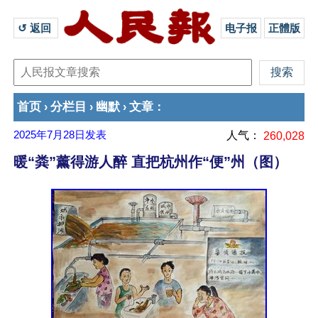
↺ 返回 
电子报
正體版
首页
分栏目
幽默
文章
›
›
›
：
2025年7月28日
发表
人气：
260,028
暖“粪”薰得游人醉 直把杭州作“便”州（图）