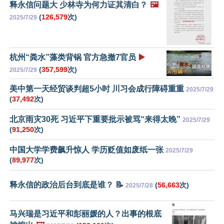
释永信问题大 少林寺为何力证其清白？
🖼️
(
126,579
次)
2025/7/29
杭州“粪水”藻类背锅 官方急撤7官员
▶️
(
357,599
次)
2025/7/29
美中第一天经贸谈判超5小时 川习会成行障碍重重
2025/7/29
(
37,492
次)
北京雨灾30死 习近平下重要批示被骂“来得太晚”
2025/7/29
(
91,250
次)
中国大学学费飙升惊人 学历贬值如废纸一张
2025/7/29
(
89,977
次)
释永信的政治后台到底是谁？ 📝
(
56,663
次)
2025/7/28
马兴瑞是习近平和彭丽媛的人？出事的根底