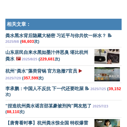
相关文章：
粪水黑水背后隐藏大秘密 习近平与你共饮一杯水？ 📝
(
66,603
次)
2025/9/8
山东居民自来水黑如墨汁伴恶臭 堪比杭州
粪水
🖼️
(
229,681
次)
2025/8/25
杭州“粪水”藻类背锅 官方急撤7官员
▶️
(
357,599
次)
2025/7/29
李承鹏：中国人不反抗 下一代还要吃屎 📝
(
39,152
2025/7/25
次)
“捏造杭州粪水谣言邵某豪被刑拘”网友怒了
2025/7/23
(
88,110
次)
【唐青看时事】杭州粪水惊全国 特权爆雷