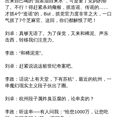
出来自己喝的“混装油自来水”，可是要了党妈的命
了。不行！得赶紧杀鸡儆猴，抓造谣、传谣的……
才抓4个“造谣”的，But，抓党官力度非常之大，一口
气抓了7个芝麻官。这回，你们都解恨了吧！

刘卓：真够无语了。为了保党，又来和稀泥、声东
击西，转移我们注意力。

李政：“和稀泥党”。

刘卓：赶紧说说这桩世纪奇案吧。

李政：话说“上有天堂，下有苏杭”，最近的杭州，一
串魔幻现实主义段子伙出了圈。

刘卓：杭州段子属炸臭豆腐的，论串卖的？

李政：听这串──有人问我：“给您1000万，让您吃