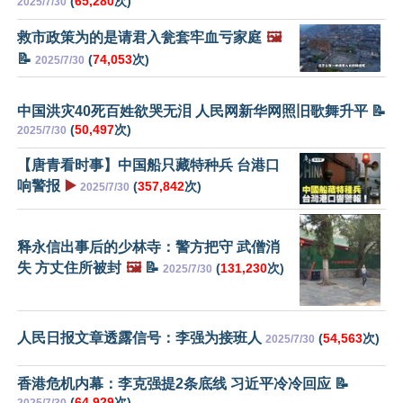
(
65,280
次)
2025/7/30
救市政策为的是请君入瓮套牢血亏家庭
🖼️
📝
(
74,053
次)
2025/7/30
中国洪灾40死百姓欲哭无泪 人民网新华网照旧歌舞升平 📝
(
50,497
次)
2025/7/30
【唐青看时事】中国船只藏特种兵 台港口
响警报
▶️
(
357,842
次)
2025/7/30
释永信出事后的少林寺：警方把守 武僧消
失 方丈住所被封
🖼️
📝
(
131,230
次)
2025/7/30
人民日报文章透露信号：李强为接班人
(
54,563
次)
2025/7/30
香港危机内幕：李克强提2条底线 习近平冷冷回应 📝
(
64,929
次)