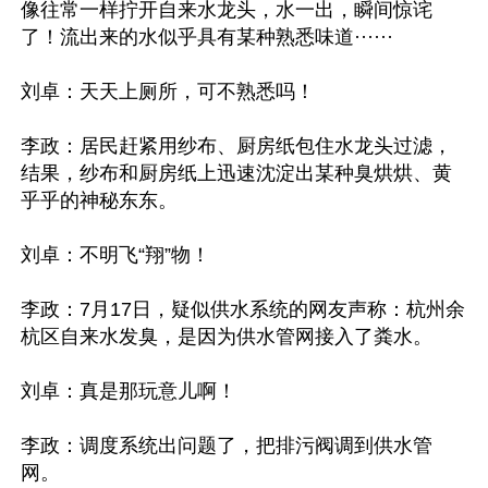
像往常一样拧开自来水龙头，水一出，瞬间惊诧
了！流出来的水似乎具有某种熟悉味道······

刘卓：天天上厕所，可不熟悉吗！

李政：居民赶紧用纱布、厨房纸包住水龙头过滤，
结果，纱布和厨房纸上迅速沈淀出某种臭烘烘、黄
乎乎的神秘东东。

刘卓：不明飞“翔”物！

李政：7月17日，疑似供水系统的网友声称：杭州余
杭区自来水发臭，是因为供水管网接入了粪水。

刘卓：真是那玩意儿啊！

李政：调度系统出问题了，把排污阀调到供水管
网。
