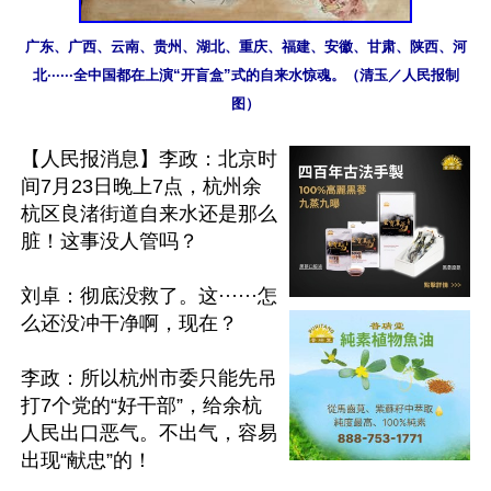
广东、广西、云南、贵州、湖北、重庆、福建、安徽、甘肃、陕西、河
北······全中国都在上演“开盲盒”式的自来水惊魂。（清玉／人民报制
图）
【人民报消息】李政：北京时
间7月23日晚上7点，杭州余
杭区良渚街道自来水还是那么
脏！这事没人管吗？

刘卓：彻底没救了。这······怎
么还没冲干净啊，现在？

李政：所以杭州市委只能先吊
打7个党的“好干部”，给余杭
人民出口恶气。不出气，容易
出现“献忠”的！
