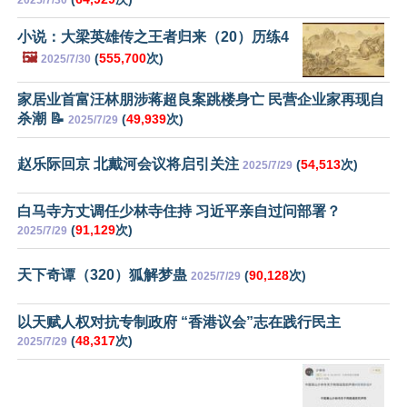
2025/7/30
小说：大梁英雄传之王者归来（20）历练4
🖼️
(
555,700
次)
2025/7/30
家居业首富汪林朋涉蒋超良案跳楼身亡 民营企业家再现自
杀潮 📝
(
49,939
次)
2025/7/29
赵乐际回京 北戴河会议将启引关注
(
54,513
次)
2025/7/29
白马寺方丈调任少林寺住持 习近平亲自过问部署？
(
91,129
次)
2025/7/29
天下奇谭（320）狐解梦蛊
(
90,128
次)
2025/7/29
以天赋人权对抗专制政府 “香港议会”志在践行民主
(
48,317
次)
2025/7/29