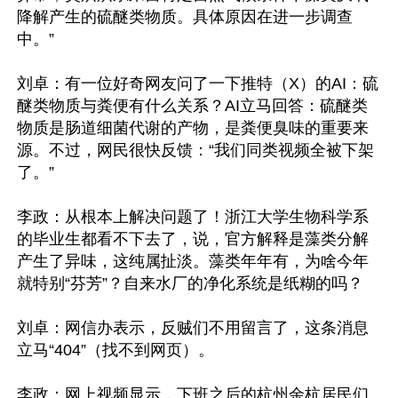
降解产生的硫醚类物质。具体原因在进一步调查
中。”

刘卓：有一位好奇网友问了一下推特（X）的AI：硫
醚类物质与粪便有什么关系？AI立马回答：硫醚类
物质是肠道细菌代谢的产物，是粪便臭味的重要来
源。不过，网民很快反馈：“我们同类视频全被下架
了。”

李政：从根本上解决问题了！浙江大学生物科学系
的毕业生都看不下去了，说，官方解释是藻类分解
产生了异味，这纯属扯淡。藻类年年有，为啥今年
就特别“芬芳”？自来水厂的净化系统是纸糊的吗？

刘卓：网信办表示，反贼们不用留言了，这条消息
立马“404”（找不到网页）。

李政：网上视频显示，下班之后的杭州余杭居民们