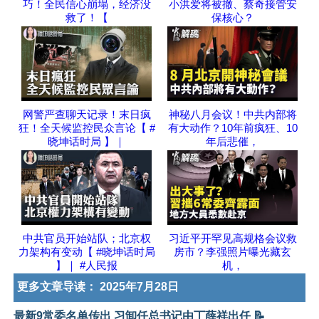
巧！全民信心崩塌，经济没
小洪爱将被撤、蔡奇接管安
救了！【
保核心？
网警严查聊天记录！末日疯
神秘八月会议！中共内部将
狂！全天候监控民众言论【 #
有大动作？10年前疯狂、10
晓坤话时局 】｜
年后悲催，
中共官员开始站队；北京权
习近平开罕见高规格会议救
力架构有变动【 #晓坤话时局
房市？李强照片曝光藏玄
】｜ #人民报
机，
更多文章导读：
2025年7月28日
最新9常委名单传出 习卸任总书记由丁薛祥出任 📝