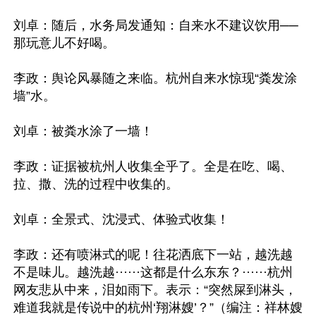
刘卓：随后，水务局发通知：自来水不建议饮用──
那玩意儿不好喝。

李政：舆论风暴随之来临。杭州自来水惊现“粪发涂
墙”水。

刘卓：被粪水涂了一墙！

李政：证据被杭州人收集全乎了。全是在吃、喝、
拉、撒、洗的过程中收集的。

刘卓：全景式、沈浸式、体验式收集！

李政：还有喷淋式的呢！往花洒底下一站，越洗越
不是味儿。越洗越······这都是什么东东？······杭州
网友悲从中来，泪如雨下。表示：“突然屎到淋头，
难道我就是传说中的杭州‘翔淋嫂’？”（编注：祥林嫂