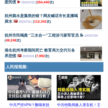
惹民愤
▶️
(
354,440
次)
2025/7/22
杭州粪水是藻类的错？网友喊话市长直播喝
屎水
🖼️
(
112,342
次)
2025/7/21
杭州市民喝粪 “三水合一”工程涉习家军官员 📝
2025/7/20
(
48,248
次)
港生杭州考察期间死亡 教育局欠交代引各
界恐慌
🖼️
(
7,992
次)
2025/3/4
人民报视频:
中共严控VPN？翻墙有技
中共特勤局换人泄玄机！王