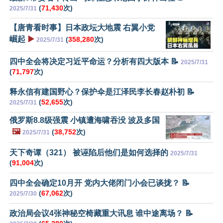
(
71,430
次)
2025/7/31
【唐青看时事】日本政坛大地震 右翼小党
崛起
▶️
(
358,280
次)
2025/7/31
四中全会将决定习近平命运？分析有四大版本 📝
2025/7/31
(
71,797
次)
释永信有建国野心？保护伞是江泽民李长春赵朴初 📝
(
52,655
次)
2025/7/31
俄罗斯8.8级强震 小镇遭海啸吞没 波及多国
🖼️
(
38,752
次)
2025/7/31
天下奇谭（321） 被诬陷后他们是如何选择的
2025/7/31
(
91,004
次)
四中全会确定10月开 党内大佬闭门小会已谈拢？ 📝
(
67,062
次)
2025/7/30
政治局会议4张神秘空椅藏重大讯息 谁中途离场？ 📝