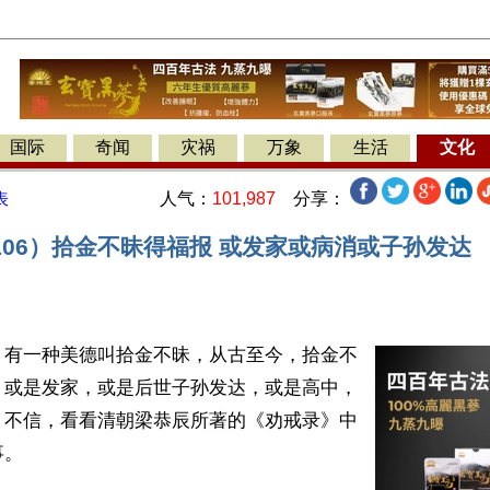
国际
奇闻
灾祸
万象
生活
文化
人气：
101,987
分享：
表
106）拾金不昧得福报 或发家或病消或子孙发达
】有一种美德叫拾金不昧，从古至今，拾金不
，或是发家，或是后世子孙发达，或是高中，
。不信，看看清朝梁恭辰所著的《劝戒录》中
。
