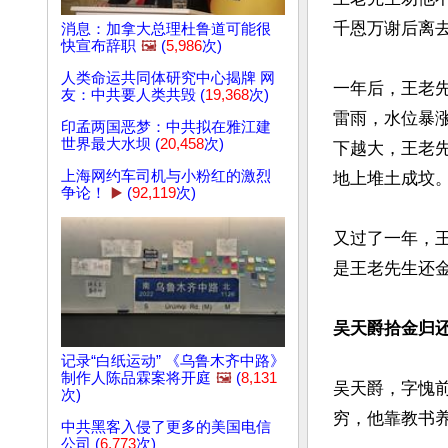
千恩万谢后离去
消息：加拿大总理杜鲁道可能很
快宣布辞职
🖼️
(
5,986
次)
人类命运共同体研究中心揭牌 网
一年后，王老
友：中共要人类共毁 (
19,368
次)
雷雨，水位暴
印孟两国恶梦：中共拟在雅江建
世界最大水坝 (
20,458
次)
下越大，王老
上海网约车司机与小粉红的激烈
地上堆土成坟。
争论！
▶️
(
92,119
次)
又过了一年，
是王老先生还金
吴天爵拾金归还
记录“白纸运动” 《乌鲁木齐中路》
制作人陈品霖案将开庭
🖼️
(
8,131
吴天爵，字愧
次)
穷，他靠教书养
中共黑客入侵了更多的美国电信
公司 (
6,773
次)