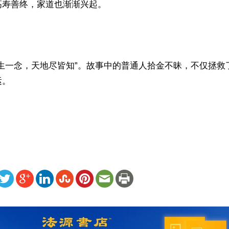
寿善终，家道也渐渐兴起。

心生一念，天地尽皆知”。故事中的普通人拾金不昧，不仅拯救
。

）
ww.renminbao.com/rmb/articles/2025/1/4/87757.html