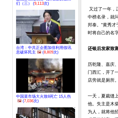
们（三） (
9,113
次)
 又过了一年，正值道光八年（1828）戊子科乡试，入场考试前，黄秀才梦见有人在卖考试
中榜名录，就问
邦泰。”黄秀
时将自己的名
台湾：中共正企图加倍利用假讯
还银后发家致
息破坏民主
🖼️
(
8,809
次)
历乾隆、嘉庆
门西汇，开了
店旁就是厕所。
一天，夏裁缝
中国菜市场大火致8死亡 15人伤
🖼️
(
7,036
次)
他。失主是木
为人，就将他