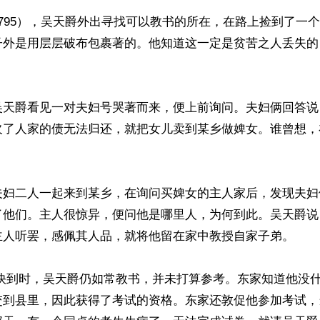
795），吴天爵外出寻找可以教书的所在，在路上捡到了一
子外是用层层破布包裹著的。他知道这一定是贫苦之人丢失的
吴天爵看见一对夫妇号哭著而来，便上前询问。夫妇俩回答说
欠了人家的债无法归还，就把女儿卖到某乡做婢女。谁曾想，
夫妇二人一起来到某乡，在询问买婢女的主人家后，发现夫妇
了他们。主人很惊异，便问他是哪里人，为何到此。吴天爵说
主人听罢，感佩其人品，就将他留在家中教授自家子弟。

交到县里，因此获得了考试的资格。东家还敦促他参加考试，