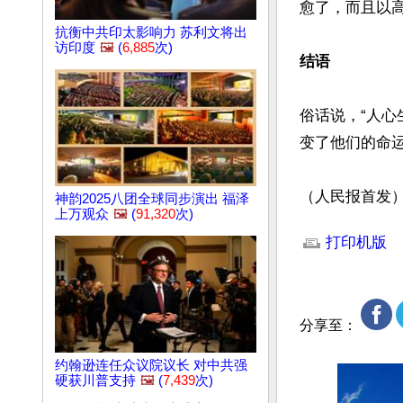
愈了，而且以高
抗衡中共印太影响力 苏利文将出
访印度
🖼️
(
6,885
次)
结语
俗话说，“人
变了他们的命运
（人民报首发
神韵2025八团全球同步演出 福泽
上万观众
🖼️
(
91,320
次)
文章网址: http://w
打印机版
分享至：
约翰逊连任众议院议长 对中共强
硬获川普支持
🖼️
(
7,439
次)