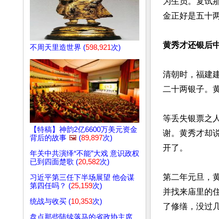
为生员。复试
金正好是五十两
黄秀才还银后
不周天里造世界 (
598,921
次)
清朝时，福建
二十两银子。
等丢失银票之
【特稿】神韵2亿6600万美元资金
谢。黄秀才却
背后的故事
🖼️
(
89,897
次)
开了。

年关中共演绎“不能”大戏 意识政权
已到四面楚歌 (
20,582
次)
第二年元旦，
习近平第三任下半场展望 他会谋
第四任吗？ (
25,159
次)
并找来庙里的
统战与收买 (
10,353
次)
了修缮，没过几
盘点那些陆续落马的省政协主席