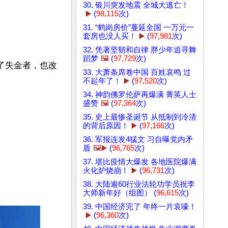
30. 银川突发地震 全城大逃亡！
▶️
(
98,115
次)
31. “鹤岗房价”蔓延全国 一万元一
套房也没人买！
▶️
(
97,981
次)
32. 凭著坚韧和自律 胖少年追寻舞
蹈梦
🖼️
(
97,729
次)
了失金者，也改
33. 大萧条席卷中国 百姓哀鸣 过
不起年了！
▶️
(
97,520
次)
34. 神韵佛罗伦萨再爆满 菁英人士
盛赞
🖼️
(
97,364
次)
35. 史上最惨圣诞节 从抵制到冷清
的背后原因！
▶️
(
97,166
次)
36. 军报连发4猛文 习自曝党内矛
盾
🖼️▶️
(
96,765
次)
37. 堪比疫情大爆发 各地医院爆满
火化炉烧崩！
▶️
(
96,731
次)
38. 大陆逾60行业法轮功学员祝李
大师新年好（组图） (
96,615
次)
39. 中国经济完了 年终一片哀嚎！
▶️
(
96,360
次)