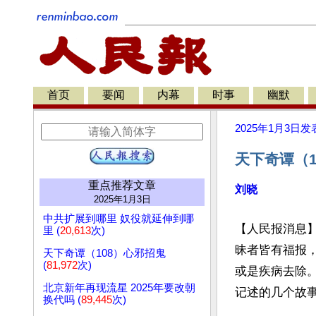
首页
要闻
内幕
时事
幽默
2025年1月3日
发
天下奇谭（
重点推荐文章
刘晓
2025年1月3日
中共扩展到哪里 奴役就延伸到哪
【人民报消息
里 (
20,613
次)
昧者皆有福报
天下奇谭（108）心邪招鬼
(
81,972
次)
或是疾病去除
北京新年再现流星 2025年要改朝
记述的几个故事
换代吗 (
89,445
次)