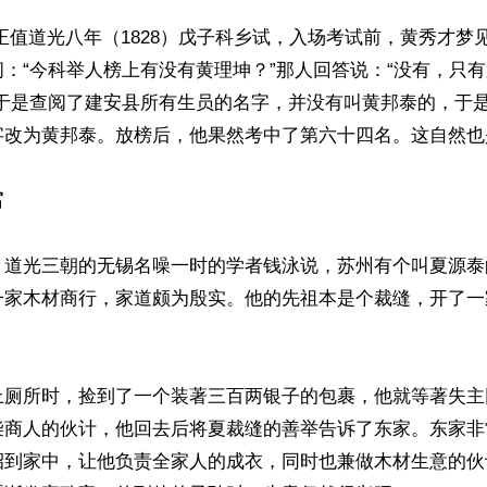
：“今科举人榜上有没有黄理坤？”那人回答说：“没有，只
才于是查阅了建安县所有生员的名字，并没有叫黄邦泰的，于
字改为黄邦泰。放榜后，他果然考中了第六十四名。这自然也是
富
、道光三朝的无锡名噪一时的学者钱泳说，苏州有个叫夏源泰
一家木材商行，家道颇为殷实。他的先祖本是个裁缝，开了一


上厕所时，捡到了一个装著三百两银子的包裹，他就等著失主
柴商人的伙计，他回去后将夏裁缝的善举告诉了东家。东家非
招到家中，让他负责全家人的成衣，同时也兼做木材生意的伙