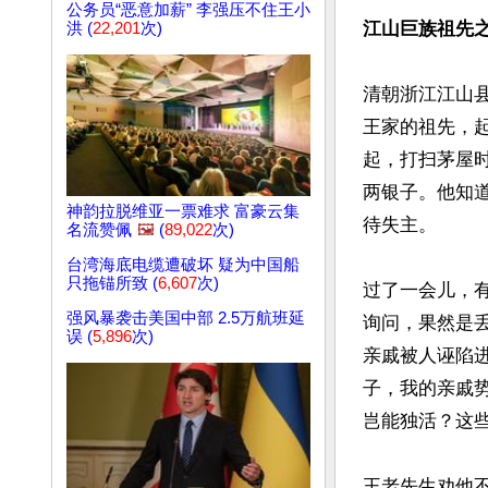
公务员“恶意加薪” 李强压不住王小
江山巨族祖先
洪 (
22,201
次)
清朝浙江江山
王家的祖先，
起，打扫茅屋
两银子。他知
神韵拉脱维亚一票难求 富豪云集
待失主。

名流赞佩
🖼️
(
89,022
次)
台湾海底电缆遭破坏 疑为中国船
只拖锚所致 (
6,607
次)
过了一会儿，
强风暴袭击美国中部 2.5万航班延
询问，果然是
误 (
5,896
次)
亲戚被人诬陷
子，我的亲戚
岂能独活？这些
王老先生劝他