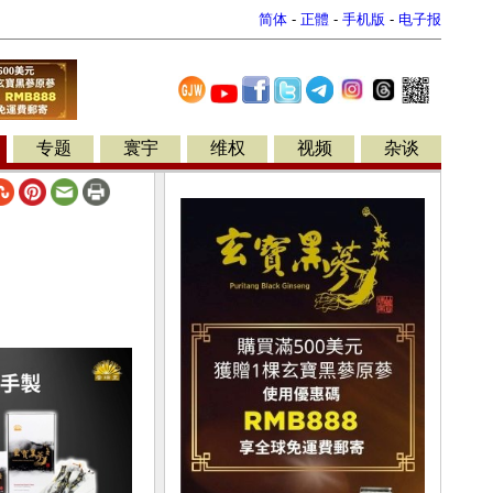
简体
-
正體
-
手机版
-
电子报
专题
寰宇
维权
视频
杂谈