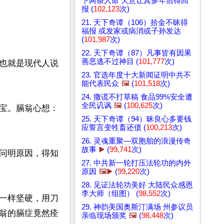
下两条人命 天意让其多年后得回
报 (
102,123
次)
21. 天下奇谭（106）拾金不昧得
福报 或发家或病消或子孙发达
(
101,987
次)
22. 天下奇谭（87）凡事皆有因果
善恶逃不过神目 (
101,777
次)
也就是现代人说
23. 官选年度十大新闻证明中共不
能代表民众
🖼️
(
101,518
次)
24. 撒谎不打草稿 食品99%安全遭
全民讥讽
🖼️
(
100,625
次)
宝。膈翁心想：
25. 天下奇谭（94）昧良心多要钱
应誓言变牲畜还债 (
100,213
次)
26. 灵魂重聚—双胞胎的浪漫传奇
故事
▶️
(
99,741
次)
问明原因，得知
27. 中共新一轮打压法轮功的内外
原因
🖼️▶️
(
99,220
次)
28. 见证法轮功美好 大陆民众感恩
李大师（组图） (
98,552
次)
一样坚硬，用刀
29. 神韵美国奥斯汀满场 州参议员
翁的膈症竟然痊
亲临现场颁奖
🖼️
(
98,448
次)