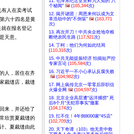
11. 毛泽东纪念堂里鲜为人知的“八
个秘闻”
🖼️
(
165,344
次)
12. 揭开谜团：周恩来何以成为文
革浩劫中的“不倒翁”
🖼️
(
163,771
有第六十四名是黄
次)
是就在报名登记
13. 再次开刀！中共央企抢地夺粮
天意。

断绝农民生路 (
117,921
次)
14. 丁柯：他们为何如此结局
(
110,316
次)
15. 中共无能提振经济 怕揭短严控
专家言论 (
105,584
次)
16. 习近平一不小心承认反腐失败
的人，居住在齐
🖼️
(
104,982
次)
家裁缝店，裁缝
17. 网上疯传北京一零零后辞职信
火爆全网
🖼️
(
104,597
次)
18. 北京企业高层遭“远洋捕捞” 死
后8个月“无犯罪事实”撤案
(
104,174
次)
回来，并还给了
19. 扛不住！4年倒8000家“4S店”
常欣赏夏裁缝的
(
102,709
次)
计。夏裁缝由此
20. 天下奇谭（103）他无意中救