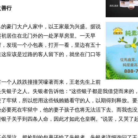
之善行
县的豪门大户人家中，以王家最为兴盛。据说
起初居住在北门外的一处茅草房里。一天早
时，发现一个小包裹，打开一看，里边有五十
道这应该是过路的客人留下的，就坐在门口等
有一个人跌跌撞撞哭嚎著而来，王老先生上前
丢失银子之人。失银者告诉他：“这些银子都是我借贷而来的
进了牢狱，所以想用这些钱贿赂看守的人，以期得到释放。要
势必要死在牢狱中，他的妻子孩子也将无法活下去。而我也没
银子关乎到四条人命，因此才如此仓皇啊。”说罢，又哭了起
不必哭泣，把捡到的包裹还给了失银者。失银者详细询问了王