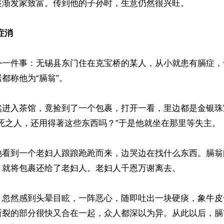
逐渐发家致富。传到他的子孙时，生意仍然很兴旺。

症消
外一件事：无锡县东门住在克宝桥的某人，从小就患有膈症，
都称他为“膈翁”。

然进入茶馆，竟捡到了一个包裹，打开一看，里边都是金银珠
死之人，还用得著这些东西吗？”于是他就坐在那里等失主。

他看到一个老妇人踉踉跄跄而来，边哭边在找什么东西。膈翁
就将包裹还给了老妇人。老妇人千恩万谢离去。

，忽然感到头晕目眩，一阵恶心，随即吐出一块硬痰，象牛皮
断裂的部分很快又合在一起，众人都深以为异。从此以后，膈