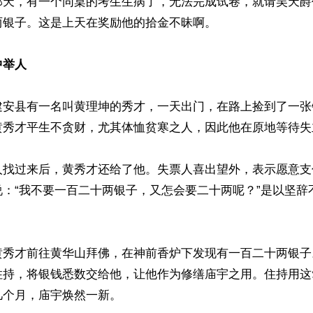
那天，有一个同桌的考生生病了，无法完成试卷，就请吴天爵
银子。这是上天在奖励他的拾金不昧啊。

中举人
建安县有一名叫黄理坤的秀才，一天出门，在路上捡到了一张
黄秀才平生不贪财，尤其体恤贫寒之人，因此他在原地等待失主
人找过来后，黄秀才还给了他。失票人喜出望外，表示愿意支
说：“我不要一百二十两银子，又怎会要二十两呢？”是以坚辞
黄秀才前往黄华山拜佛，在神前香炉下发现有一百二十两银子
住持，将银钱悉数交给他，让他作为修缮庙宇之用。住持用这
个月，庙宇焕然一新。
