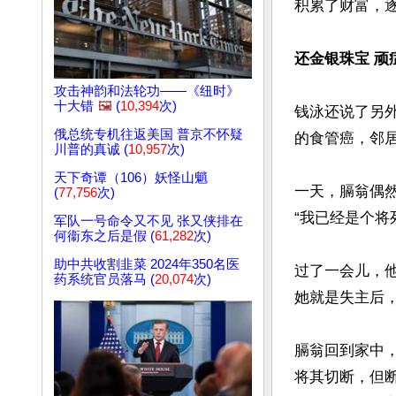
积累了财富，
还金银珠宝 顽
攻击神韵和法轮功——《纽时》
十大错
🖼️
(
10,394
次)
钱泳还说了另
俄总统专机往返美国 普京不怀疑
的食管癌，邻居
川普的真诚 (
10,957
次)
天下奇谭（106）妖怪山魈
一天，膈翁偶
(
77,756
次)
“我已经是个将
军队一号命令又不见 张又侠排在
何衞东之后是假 (
61,282
次)
助中共收割韭菜 2024年350名医
过了一会儿，
药系统官员落马 (
20,074
次)
她就是失主后，
膈翁回到家中
将其切断，但