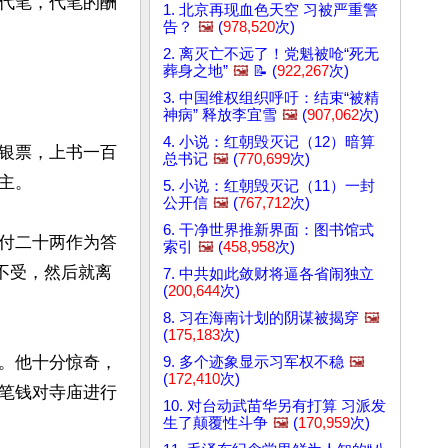
代笔，代笔的酬
1. 北京再现血色天空 习被严重警
告？
🖼️
(
978,520
次)
2. 离灭亡不远了！党魁被呛“死无
葬身之地”
🖼️
📝 (
922,267
次)
3. 中国维权组织呼吁：结束“被精
神病” 释放李宜雪
🖼️
(
907,062
次)
4. 小说：红朝毁灭记（12）暗算
银票，上书一百
总书记
🖼️
(
770,699
次)
。

5. 小说：红朝毁灭记（11）一封
公开信
🖼️
(
767,712
次)
6. 干净世界推新界面：图书馆式
付二十两作为答
索引
🖼️
(
458,958
次)
不受，然后就离
7. 中共如此敛财将逼各省闹独立
(
200,644
次)
8. 习在海南计划的阴谋被揭穿
🖼️
(
175,183
次)
。他十分惊奇，
9. 多个迹象显示习军权不稳
🖼️
(
172,410
次)
笔钱对寺庙进行
10. 对台动武苗华另有打算 习派发
生了颠覆性斗争
🖼️
(
170,959
次)