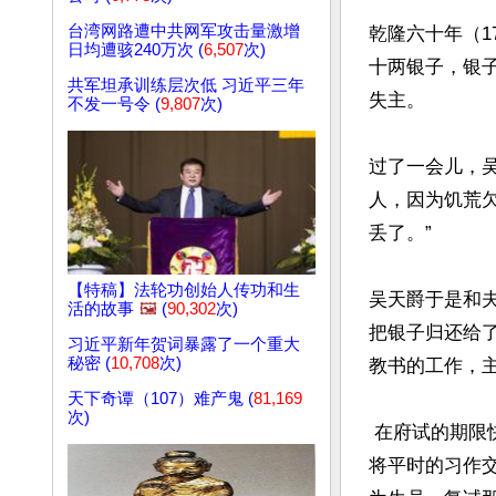
台湾网路遭中共网军攻击量激增
乾隆六十年（1
日均遭骇240万次 (
6,507
次)
十两银子，银
共军坦承训练层次低 习近平三年
失主。

不发一号令 (
9,807
次)
过了一会儿，
人，因为饥荒
丢了。”

【特稿】法轮功创始人传功和生
吴天爵于是和
活的故事
🖼️
(
90,302
次)
把银子归还给
习近平新年贺词暴露了一个重大
秘密 (
10,708
次)
教书的工作，
天下奇谭（107）难产鬼 (
81,169
次)
 在府试的期限快到时，吴天爵仍如常教书，并未打算参考。东家知道他没什么钱，就代他
将平时的习作