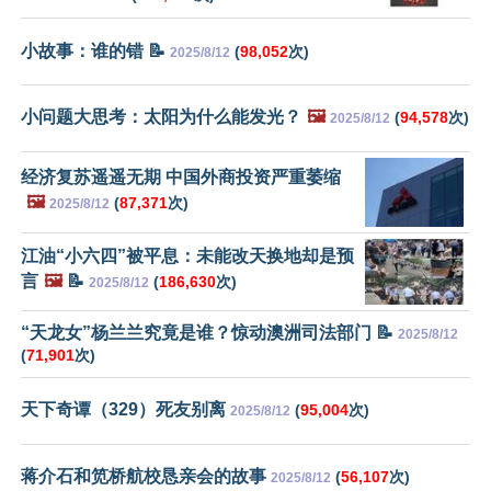
小故事：谁的错 📝
(
98,052
次)
2025/8/12
小问题大思考：太阳为什么能发光？
🖼️
(
94,578
次)
2025/8/12
经济复苏遥遥无期 中国外商投资严重萎缩
🖼️
(
87,371
次)
2025/8/12
江油“小六四”被平息：未能改天换地却是预
言
🖼️
📝
(
186,630
次)
2025/8/12
“天龙女”杨兰兰究竟是谁？惊动澳洲司法部门 📝
2025/8/12
(
71,901
次)
天下奇谭（329）死友别离
(
95,004
次)
2025/8/12
蒋介石和笕桥航校恳亲会的故事
(
56,107
次)
2025/8/12