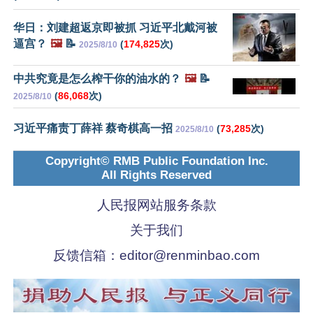
华日：刘建超返京即被抓 习近平北戴河被
逼宫？
🖼️
📝
(
174,825
次)
2025/8/10
中共究竟是怎么榨干你的油水的？
🖼️
📝
(
86,068
次)
2025/8/10
习近平痛责丁薛祥 蔡奇棋高一招
(
73,285
次)
2025/8/10
Copyright© RMB Public Foundation Inc.
All Rights Reserved
人民报网站服务条款
关于我们
反馈信箱：
editor@renminbao.com