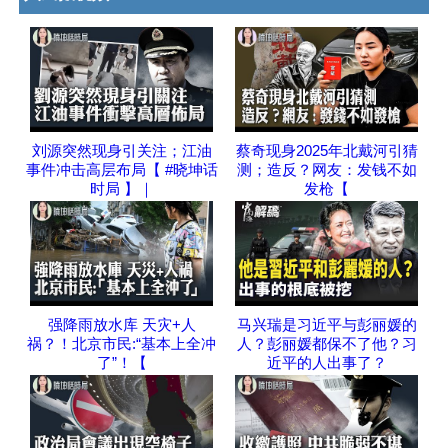
刘源突然现身引关注；江油
蔡奇现身2025年北戴河引猜
事件冲击高层布局【 #晓坤话
测；造反？网友：发钱不如
时局 】｜
发枪【
强降雨放水库 天灾+人
马兴瑞是习近平与彭丽媛的
祸？！北京市民:“基本上全冲
人？彭丽媛都保不了他？习
了”！【
近平的人出事了？