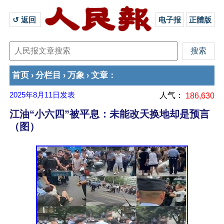
↺ 返回 
电子报
正體版
首页
分栏目
万象
文章
›
›
›
：
2025年8月11日
发表
人气：
186,630
江油“小六四”被平息：未能改天换地却是预言
（图）