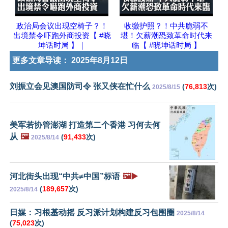
政治局会议出现空椅子？！
收缴护照？！中共脆弱不
出境禁令吓跑外商投资【 #晓
堪！欠薪潮恐致革命时代来
坤话时局 】｜
临【 #晓坤话时局 】
更多文章导读：
2025年8月12日
刘振立会见澳国防司令 张又侠在忙什么
(
76,813
次)
2025/8/15
美军若协管澎湖 打造第二个香港 习何去何
从
🖼️
(
91,433
次)
2025/8/14
河北街头出现“中共≠中国”标语
🖼️▶️
(
189,657
次)
2025/8/14
日媒：习根基动摇 反习派计划构建反习包围圈
2025/8/14
(
75,023
次)