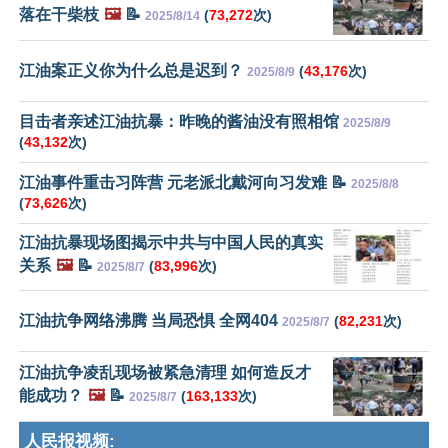
落在干柴枝
🖼️
📝
(
73,272
次)
2025/8/14
江油案正义你为什么总是迟到？
(
43,176
次)
2025/8/9
目击者亲述江油抗暴：昨晚的酱油没有照相馆
2025/8/9
(
43,132
次)
江油事件重击习阵营 元老派北戴河向习发难 📝
2025/8/8
(
73,626
次)
江油抗暴现场图揭示中共与中国人民的真实
关系
🖼️
📝
(
83,996
次)
2025/8/7
江油抗争网络沸腾 当局恐惧 全网404
(
82,231
次)
2025/8/7
江油抗争凌乱现场被紧急清理 如何造反才
能成功？
🖼️
📝
(
163,133
次)
2025/8/7
人民报视频: