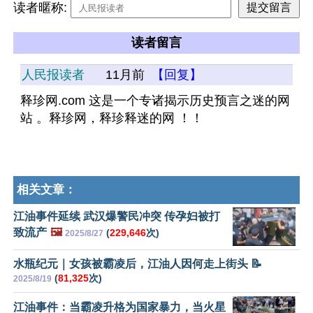
读者暱称:
读者留言
人民报读者
11月前
【回复】
释珍网.com 这是一个专诸揭示历史预言之迷的网
站 。释珍网，释珍释迷的网 ！！
相关文章：
江油事件延续 武汉爆警民冲突 传孕妇被打
致流产
🖼️
(
229,646
次)
2025/8/27
水瓶纪元｜女孩被霸凌后，江油人因何走上街头 📝
(
81,325
次)
2025/8/19
江油事件：当霸凌升格为国家暴力，当火星