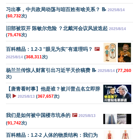
习出事，中共政局动荡与咱百姓有啥关系？ 📝
2025/8/14
(
60,732
次)
旧部被双开 陈敏尔危险 ？北戴河会议风波迭起
2025/8/14
(
75,476
次)
百科精品：1.2-3 “眼见为实”有道理吗？
🖼️
(
368,311
次)
2025/8/14
杨兰兰传惊人财富引出习近平天价稿费 📝
(
77,260
2025/8/14
次)
【唐青看时事】他是谁？被川普点名立即辞
职
▶️
(
367,657
次)
2025/8/13
我们是如何被中国楼市坑杀的
🖼️
2025/8/13
(
91,742
次)
百科精品：1.2-2 人体的物质结构：我们为