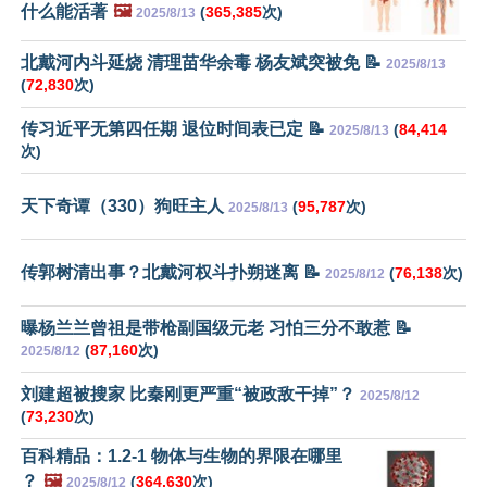
什么能活著
🖼️
(
365,385
次)
2025/8/13
北戴河内斗延烧 清理苗华余毒 杨友斌突被免 📝
2025/8/13
(
72,830
次)
传习近平无第四任期 退位时间表已定 📝
(
84,414
2025/8/13
次)
天下奇谭（330）狗旺主人
(
95,787
次)
2025/8/13
传郭树清出事？北戴河权斗扑朔迷离 📝
(
76,138
次)
2025/8/12
曝杨兰兰曾祖是带枪副国级元老 习怕三分不敢惹 📝
(
87,160
次)
2025/8/12
刘建超被搜家 比秦刚更严重“被政敌干掉”？
2025/8/12
(
73,230
次)
百科精品：1.2-1 物体与生物的界限在哪里
？
🖼️
(
364,630
次)
2025/8/12