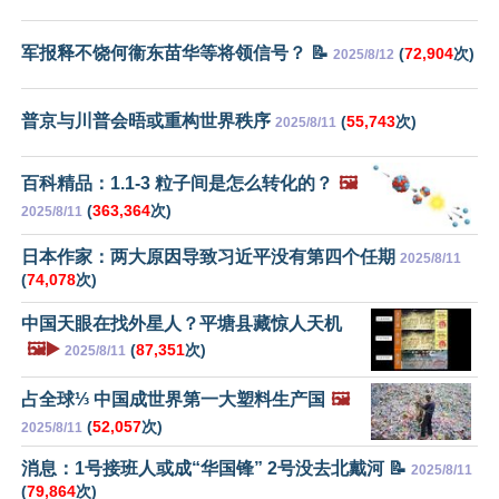
军报释不饶何衞东苗华等将领信号？ 📝
(
72,904
次)
2025/8/12
普京与川普会晤或重构世界秩序
(
55,743
次)
2025/8/11
百科精品：1.1-3 粒子间是怎么转化的？
🖼️
(
363,364
次)
2025/8/11
日本作家：两大原因导致习近平没有第四个任期
2025/8/11
(
74,078
次)
中国天眼在找外星人？平塘县藏惊人天机
🖼️▶️
(
87,351
次)
2025/8/11
占全球⅓ 中国成世界第一大塑料生产国
🖼️
(
52,057
次)
2025/8/11
消息：1号接班人或成“华国锋” 2号没去北戴河 📝
2025/8/11
(
79,864
次)