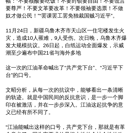
幅：“不要核酸要吃饭！不要封锁要自由！不要谎言
要尊严！不要文革要改革！不要领袖要选票！不做
奴才做公民！”“罢课罢工罢免独裁国贼习近平”。

11月24日，新疆乌鲁木齐市天山区一住宅楼发生火
灾，造成10人罹难，9人受伤。次日晚，乌鲁木齐爆
发大规模抗议。26日起，白纸运动全面爆发，示威
潮至少遍布中国21省与海外多地

这一次的江油革命喊出了“共产党下台”、“习近平下
台”的口号。

文昭分析，从每一次的抗议中，能够看出一条清晰
的轨迹。就是中国民间的反抗意识，是一步一个脚
印在被激活，并在一步步深入。江油这起抗争的意
义已经有所不同了。

“江油能喊出这样的口号，共产党下台，那就是有革