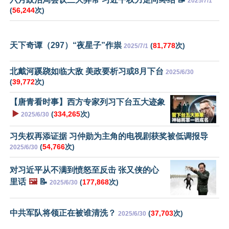
2025/7/1
(
56,244
次)
天下奇谭（297）“夜星子”作祟
(
81,778
次)
2025/7/1
北戴河蹊跷如临大敌 美政要析习或8月下台
2025/6/30
(
39,772
次)
【唐青看时事】西方专家列习下台五大迹象
▶️
(
334,265
次)
2025/6/30
习失权再添证据 习仲勋为主角的电视剧获奖被低调报导
(
54,766
次)
2025/6/30
对习近平从不满到愤怒至反击 张又侠的心
里话
🖼️
📝
(
177,868
次)
2025/6/30
中共军队将领正在被谁清洗？
(
37,703
次)
2025/6/30