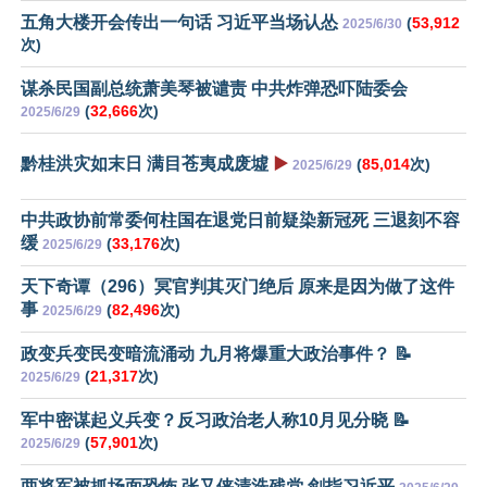
五角大楼开会传出一句话 习近平当场认怂
(
53,912
2025/6/30
次)
谋杀民国副总统萧美琴被谴责 中共炸弹恐吓陆委会
(
32,666
次)
2025/6/29
黔桂洪灾如末日 满目苍夷成废墟
▶️
(
85,014
次)
2025/6/29
中共政协前常委何柱国在退党日前疑染新冠死 三退刻不容
缓
(
33,176
次)
2025/6/29
天下奇谭（296）冥官判其灭门绝后 原来是因为做了这件
事
(
82,496
次)
2025/6/29
政变兵变民变暗流涌动 九月将爆重大政治事件？ 📝
(
21,317
次)
2025/6/29
军中密谋起义兵变？反习政治老人称10月见分晓 📝
(
57,901
次)
2025/6/29
两将军被抓场面恐怖 张又侠清洗残党 剑指习近平