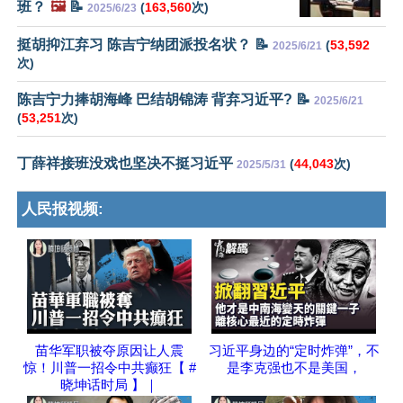
班？
🖼️
📝
(
163,560
次)
2025/6/23
挺胡抑江弃习 陈吉宁纳团派投名状？ 📝
(
53,592
2025/6/21
次)
陈吉宁力捧胡海峰 巴结胡锦涛 背弃习近平? 📝
2025/6/21
(
53,251
次)
丁薛祥接班没戏也坚决不挺习近平
(
44,043
次)
2025/5/31
人民报视频:
苗华军职被夺原因让人震
习近平身边的“定时炸弹”，不
惊！川普一招令中共癫狂【 #
是李克强也不是美国，
晓坤话时局 】｜