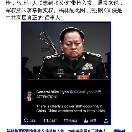
枪，马上让人联想到张又侠“带枪入常。通常来说，
军权意味著掌握实权。福林配此图，意指张又侠是
福林将军配图意指张又侠带枪入常，为中共高层真正话事人。（网络截