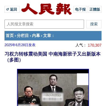
↺ 返回 
电子报
正體版
首页
分栏目
内幕
文章
›
›
›
：
2025年6月28日
发表
人气：
170,307
习权力转移震动美国 中南海新班子又出新版本
（多图）