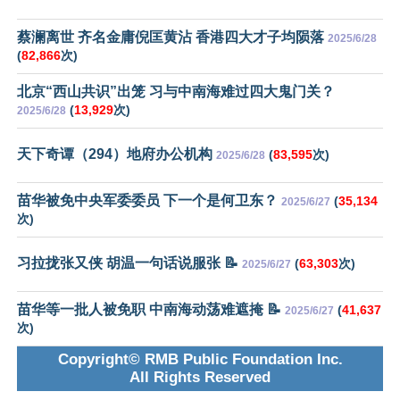
蔡澜离世 齐名金庸倪匡黄沾 香港四大才子均陨落
2025/6/28
(
82,866
次)
北京“西山共识”出笼 习与中南海难过四大鬼门关？
(
13,929
次)
2025/6/28
天下奇谭（294）地府办公机构
(
83,595
次)
2025/6/28
苗华被免中央军委委员 下一个是何卫东？
(
35,134
2025/6/27
次)
习拉拢张又侠 胡温一句话说服张 📝
(
63,303
次)
2025/6/27
苗华等一批人被免职 中南海动荡难遮掩 📝
(
41,637
2025/6/27
次)
Copyright© RMB Public Foundation Inc.
All Rights Reserved