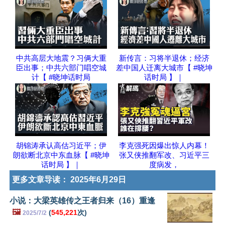
中共高层大地震？习俩大重
新传言：习将半退休；经济
臣出事；中共六部门唱空城
差中国人迁离大城市【 #晓坤
计【 #晓坤话时局
话时局 】｜
胡锦涛承认高估习近平；伊
李克强死因爆出惊人内幕！
朗欲断北京中东血脉【 #晓坤
张又侠推翻军改、习近平三
话时局 】｜
度病发，
更多文章导读：
2025年6月29日
小说：大梁英雄传之王者归来（16）重逢
🖼️
(
545,221
次)
2025/7/2