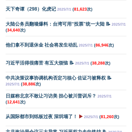
天下奇谭（298）化虎记
(
81,623
次)
2025/7/1
大陆公务员翻墙爆料：台湾可用“投票”统一大陆 📝
2025/7/1
(
34,640
次)
他们拿不到退休金 社会将发生动乱
(
86,946
次)
2025/7/1
习近平活得很痛苦 有五大烦恼 📝
(
38,288
次)
2025/7/1
中共决策议事协调机构否定习核心 佐证习被释权 📝
(
38,886
次)
2025/7/1
日媒称北京不敢让习访美 担心被川普训斥？
2025/7/1
(
12,641
次)
从国际都市到纸板过夜 深圳塌了！
▶️
(
81,260
次)
2025/7/1
六月政治局会议三大异常 习近平权力走向终结 📝