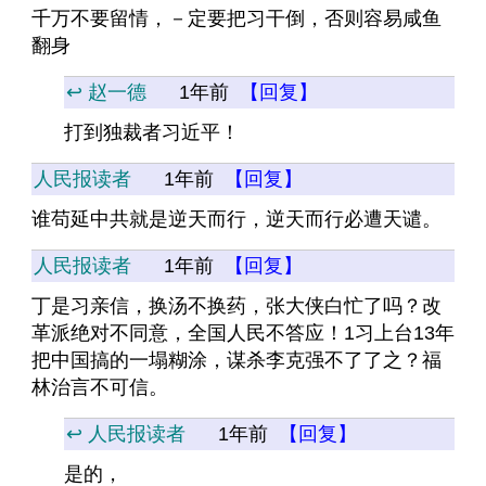
千万不要留情，－定要把习干倒，否则容易咸鱼
翻身
↩️ 赵一德
1年前
【回复】
打到独裁者习近平！
人民报读者
1年前
【回复】
谁苟延中共就是逆天而行，逆天而行必遭天谴。
人民报读者
1年前
【回复】
丁是习亲信，换汤不换药，张大侠白忙了吗？改
革派绝对不同意，全国人民不答应！1习上台13年
把中国搞的一塌糊涂，谋杀李克强不了了之？福
林治言不可信。
↩️ 人民报读者
1年前
【回复】
是的，