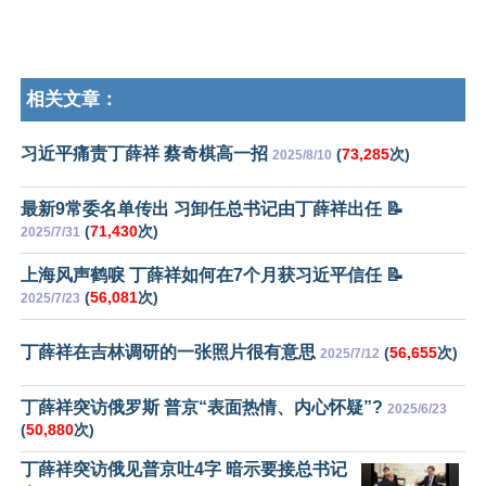
相关文章：
习近平痛责丁薛祥 蔡奇棋高一招
(
73,285
次)
2025/8/10
最新9常委名单传出 习卸任总书记由丁薛祥出任 📝
(
71,430
次)
2025/7/31
上海风声鹤唳 丁薛祥如何在7个月获习近平信任 📝
(
56,081
次)
2025/7/23
丁薛祥在吉林调研的一张照片很有意思
(
56,655
次)
2025/7/12
丁薛祥突访俄罗斯 普京“表面热情、内心怀疑”?
2025/6/23
(
50,880
次)
丁薛祥突访俄见普京吐4字 暗示要接总书记