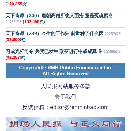
(
110,255
次)
天下奇谭（340）唐朝高僧所患人面疮 竟是冤魂索命
(
102,459
次)
2025/8/25
天下奇谭（339）今生的工作狂 前世种了什么因
2025/8/25
(
99,900
次)
习成光杆司令 兵变已发生 政变进行中或成真 📝
2025/8/24
(
91,287
次)
Copyright© RMB Public Foundation Inc.
All Rights Reserved
人民报网站服务条款
关于我们
反馈信箱：
editor@renminbao.com