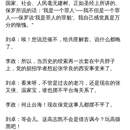
国家、社会、人民毫无建树。正如圣经上所讲的、
保罗所说的话：‘我是一个罪人’──我不但是一个罪
人──保罗说‘我是罪人的罪魁’。我自己感觉真是万
分的惭愧。”

刘卓：唉！您说悲催不，给共匪解套。说什么都晚
了。

李政：所以，当历史的绞索再一次套在中共脖子
上，党的损招学者想起张学良的西安事变来了。

刘卓：看来呀，不管是过去的老习，还是现在的张
又侠、温家宝，谁也摆不平台海关系了。

李政：何止台海！现在保党这事儿都摆不平了。

刘卓：等会儿。这高志凯不会是借古讽今？玩高级
黑吧！
