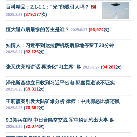
百科精品：2.1-1.1：“光”能吸引人吗？
🖼️
(
379,177
次)
2025/8/27
恒大退市后最惨的苦主是谁？
(
96,974
次)
2025/8/27
知情人：习近平到达拉萨机场后原地停留了20分钟
(
92,126
次)
2025/8/27
张又侠亮相讲话 再淡化“习主席” 📝
(
94,281
次)
2025/8/27
泽伦斯基独立日收到习近平贺电 郭嘉昆避谈不证实
(
69,311
次)
2025/8/26
王莉霞案引发大陆矿难分析 律师：中共邪恶比煤还黑
(
70,692
次)
2025/8/26
9.3阅兵在即 中日台隔空交战 军中纷乱恐出大事 📝
(
72,074
次)
2025/8/26