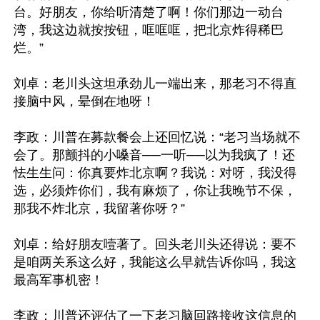
台。好朋友，你给听清楚了啊！你们那边一动台
湾，我这边就按按钮，哐哐哐，把北京炸得稀巴
烂。”

刘卓：老川头这坦承劲儿一端出来，那老习不得直
接脑中风，晕倒在地呀！

李政：川普在募款餐会上还回忆说：“老习当场就不
会了。那颤抖的小嗓音──一听──以为我疯了！还
怯生生问：你真要炸北京啊？我说：对呀，我没得
选，必须炸你们，我有麻烦了，你让我晚节不保，
那我不炸北京，我留著你呀？”

刘卓：给好朋友噎著了。回头老川头还得说：要不
是咱两关系这么好，我能这么早就告诉你吗，我这
最高军事机密！

李政：川普还评估了一下老习脑回路接收这信息的