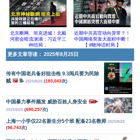
北京断网、坦克进城！北戴
近期中共高官动向异常？！
河密会暗流汹涌：习近平三
中国网络突发大面积中断！
种结局，
【 #晓坤话时局 】
更多文章导读：
2025年8月25日
传有中国老兵备好狙击枪 9.3阅兵要为民除
贼
🖼️
📝
(
193,043
次)
2025/8/28
中国暴力事件频发 威胁百姓人身安全
🖼️▶️
(
690,257
次)
2025/8/28
上海一小学仅22名新生分5个班 配备23名教师
2025/8/28
(
96,743
次)