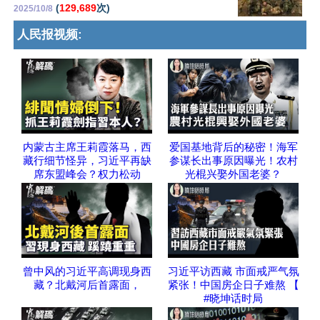
(
129,689
次)
2025/10/8
人民报视频:
内蒙古主席王莉霞落马，西
爱国基地背后的秘密！海军
藏行细节怪异，习近平再缺
参谋长出事原因曝光！农村
席东盟峰会？权力松动
光棍兴娶外国老婆？
曾中风的习近平高调现身西
习近平访西藏 市面戒严气氛
藏？北戴河后首露面，
紧张！中国房企日子难熬 【
#晓坤话时局