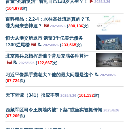
盲童“死后复活” 看见自己128岁人生？！
▶️
2025/8/26
(
104,678
次)
百科精品：2.2-4：水往高处流是真的？飞
碟为何来去神速？
🖼️
(
390,136
次)
2025/8/26
恒大从港交所退市 遗留3千亿美元债务
1300烂尾楼
🖼️
📝
(
233,565
次)
2025/8/26
北京阅兵总指挥是谁？背后充满各种算计
🖼️
📝
(
122,667
次)
2025/8/26
习近平像黑手党老大？他的最大问题是这个 📝
2025/8/26
(
67,724
次)
天下奇谭（341）报应不爽
(
101,132
次)
2025/8/26
西藏军区司令王凯墙内被“下架”或坐实被抓传闻
2025/8/26
(
67,269
次)