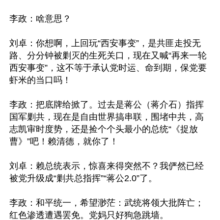
李政：啥意思？

刘卓：你想啊，上回玩“西安事变”，是共匪走投无
路、分分钟被剿灭的生死关口，现在又喊“再来一轮
西安事变”，这不等于承认党时运、命到期，保党要
虾米的当口吗！

李政：把底牌给掀了。过去是蒋公（蒋介石）指挥
国军剿共，现在是自由世界搞串联，围堵中共，高
志凯审时度势，还是捡个个头最小的总统“《捉放
曹》”吧！赖清德，就你了！

刘卓：赖总统表示，惊喜来得突然不？我俨然已经
被党升级成“剿共总指挥”“蒋公2.0”了。

李政：和平统一，希望渺茫：武统将领大批阵亡；
红色渗透遭遇罢免。党妈只好狗急跳墙。
