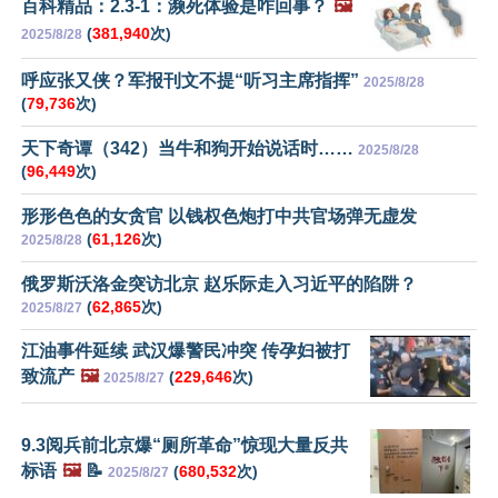
百科精品：2.3-1：濒死体验是咋回事？
🖼️
(
381,940
次)
2025/8/28
呼应张又侠？军报刊文不提“听习主席指挥”
2025/8/28
(
79,736
次)
天下奇谭（342）当牛和狗开始说话时……
2025/8/28
(
96,449
次)
形形色色的女贪官 以钱权色炮打中共官场弹无虚发
(
61,126
次)
2025/8/28
俄罗斯沃洛金突访北京 赵乐际走入习近平的陷阱？
(
62,865
次)
2025/8/27
江油事件延续 武汉爆警民冲突 传孕妇被打
致流产
🖼️
(
229,646
次)
2025/8/27
9.3阅兵前北京爆“厕所革命”惊现大量反共
标语
🖼️
📝
(
680,532
次)
2025/8/27