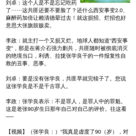
刘卓：这个人是不是忘记吃药
了······这共匪还要不要脸了？还什么西安事变2.0、
麻醉药加倍让赖清德晕过去！就这损招、烂招也好
意思大张旗鼓贩卖。

李政：就主打一个又损又烂。地球人都知道“西安事
变”，那是在蒋介石强力剿共，共匪随时被彻底消灭
的绝境当口，利诱、拉拢张学良干的一件报复性自
救的丑事、恶事。

刘卓：要是没有张学良，共匪早就完犊子了。您说
这张学良是不是千古罪人。

李政：张学良表示：不是罪人，是罪人中的罪魁。
这是老张90岁生日那年自己对自己的评价。往这看
──

【视频】（张学良：）“我真是虚度了90（岁），对