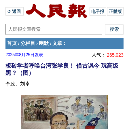
↺ 返回 
电子报
正體版
首页
分栏目
幽默
文章
›
›
›
：
2025年8月25日
发表
人气：
265,023
板砖学者呼唤台湾张学良！ 借古讽今 玩高级
黑？（图）
李政、刘卓