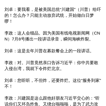
刘卓：要我看，是被美国总统“川建国”（川普）给吓
的！怎么办？只能主动放弃武统，开始做白日梦
啰！

李政：这人会细品。因为美国有线电视新闻网（CN
N）7月8号播出一段讲话录音，瞬间海峡炸裂。

刘卓：这是去年川普在募款餐会上的一段讲话。

李政：对。川普竟然亲口告诉习近平：你中共要敢
入侵台湾，我就下令炸烂北京。

刘卓：您听听，不但炸，还要炸烂。这位“服务到家”
不！

李政：川建国是这么跟他好朋友习近平交心的：“听
说你们又环岛炸鱼、又绕台嗡嗡嗡，是为了武力攻