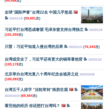
(
44,456
次)
全球“国际声誉”台湾22名 中国几乎垫底
🖼️
📝
(
59,691
次)
2025/11/5
习近平打台湾恐成奢望 毛泽东曾支持台湾独立 📝
2025/11/5
(
101,059
次)
川普：习近平知道入侵台湾的后果 📝
(
76,343
次)
2025/11/3
台湾或安全了，习近平还有更大的锅等著他背 📝
2025/11/2
(
105,178
次)
北京举办台湾光复八十周年纪念会诡异之处
2025/10/28
(
100,093
次)
台湾五千人排字 “法轮常转”殊胜壮观
🖼️
📝
(
65,564
次)
2025/10/19
看完他的经历 你还想打台湾吗？
🖼️
📝