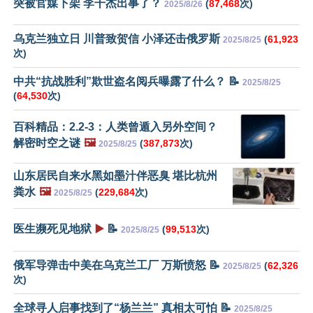
突被官媒下架 李干杰出事了？
(
87,468
次)
2025/8/26
乌克兰独立日 川普致贺信 小泽还击俄罗斯
(
61,923
2025/8/25
次)
中共“抗战胜利”欺世盗名阅兵曝露了什么？ 📝
2025/8/25
(
64,530
次)
百科精品：2.2-3：人类曾遁入另外空间？
解密时空之谜
🖼️
(
387,873
次)
2025/8/25
山东居民自来水黑如墨汁伴恶臭 堪比杭州
粪水
🖼️
(
229,684
次)
2025/8/25
医生濒死见地狱
▶️
📝
(
99,513
次)
2025/8/25
俄军导弹击中美在乌克兰工厂 万斯愤怒 📝
(
62,326
2025/8/25
次)
全球寻人启事找到了“杨兰兰” 真相太可怕 📝
2025/8/25