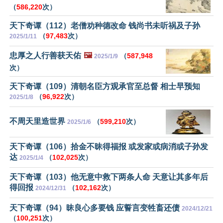
（
586,220
次）
天下奇谭（112）老僧劝种德改命 钱尚书未听祸及子孙
（
97,483
次）
2025/1/11
忠厚之人行善获天佑
🖼️
（
587,948
2025/1/9
次）
天下奇谭（109）清朝名臣方观承官至总督 相士早预知
（
96,922
次）
2025/1/8
不周天里造世界
（
599,210
次）
2025/1/6
天下奇谭（106）拾金不昧得福报 或发家或病消或子孙发
达
（
102,025
次）
2025/1/4
天下奇谭（103）他无意中救下两条人命 天意让其多年后
得回报
（
102,162
次）
2024/12/31
天下奇谭（94）昧良心多要钱 应誓言变牲畜还债
2024/12/21
（
100,251
次）