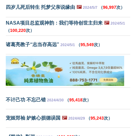
四岁儿死后转生 托梦父亲说缘由
🖼️
（
96,997
次）
2024/5/7
NASA项目总监观神韵：我们等待创世主归来
🖼️
2024/5/1
（
100,220
次）
诸葛亮教子“志当存高远”
（
95,549
次）
2024/5/1
不计己功 不忘己错
（
95,418
次）
2024/4/30
宠姬郑袖 妒嫉心损德误国
🖼️
（
95,243
次）
2024/4/29