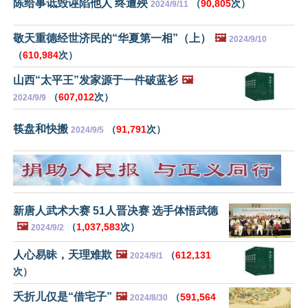
陈给事诋毁诬陷他人 终遭殃
（
90,805
次）
2024/9/11
敬天重德经世济民的“华夏第一相”（上）
🖼️
2024/9/10
（
610,984
次）
山西“太平王”发家源于一件破蓝衫
🖼️
（
607,012
次）
2024/9/9
筷盘和快搬
（
91,791
次）
2024/9/5
新唐人武术大赛 51人晋决赛 选手体悟武德
🖼️
（
1,037,583
次）
2024/9/2
人心易昧，天理难欺
🖼️
（
612,131
2024/9/1
次）
夭折儿仅是“借宅子”
🖼️
（
591,564
2024/8/30