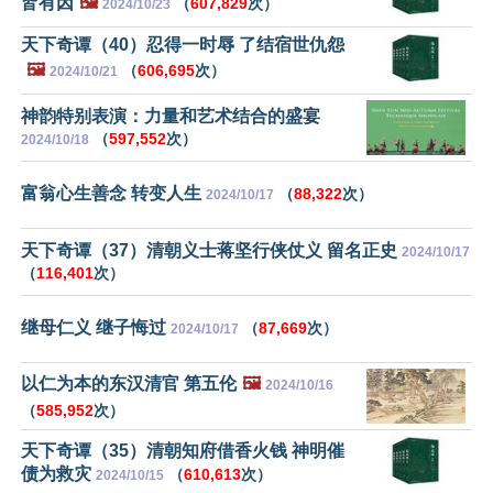
皆有因
🖼️
（
607,829
次）
2024/10/23
天下奇谭（40）忍得一时辱 了结宿世仇怨
🖼️
（
606,695
次）
2024/10/21
神韵特别表演：力量和艺术结合的盛宴
（
597,552
次）
2024/10/18
富翁心生善念 转变人生
（
88,322
次）
2024/10/17
天下奇谭（37）清朝义士蒋坚行侠仗义 留名正史
2024/10/17
（
116,401
次）
继母仁义 继子悔过
（
87,669
次）
2024/10/17
以仁为本的东汉清官 第五伦
🖼️
2024/10/16
（
585,952
次）
天下奇谭（35）清朝知府借香火钱 神明催
债为救灾
（
610,613
次）
2024/10/15