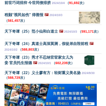
前世巧词排抑 今世同僚排挤
（
91,692
次）
2024/10/4
程颢“视民如伤” 得善报
🖼️
2024/10/3
（
581,457
次）
天下奇谭（25）范小仙和白道士
🖼️
（
591,171
次）
2024/10/3
天下奇谭（24）真道士高深莫测，假徒弟自毁前程
🖼️
（
588,803
次）
2024/10/2
天下奇谭（23）秀才不忍纳官宦家女儿为
妾 官员托生报德
🖼️
（
602,239
次）
2024/10/1
天下奇谭（22）义士廖有方：轻财重义美名扬
2024/9/30
（
588,729
次）