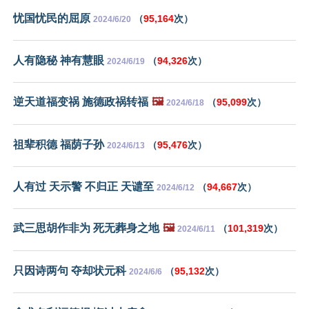
忧国忧民的屈原
（
95,164
次）
2024/6/20
人有隐秘 神有慧眼
（
94,326
次）
2024/6/19
逆天道福变祸 施德政祸转福
🖼️
（
95,099
次）
2024/6/18
祖辈积德 福荫子孙
（
95,476
次）
2024/6/13
人有过 天示警 不归正 天谴至
（
94,667
次）
2024/6/12
武三思胡作非为 死无葬身之地
🖼️
（
101,319
次）
2024/6/11
只因诗两句 夺却状元科
（
95,132
次）
2024/6/6