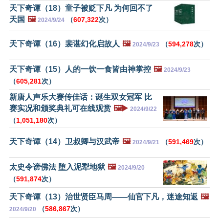
天下奇谭（18）童子被贬下凡 为何回不了
天国
🖼️
（
607,322
次）
2024/9/24
天下奇谭（16）裴谌幻化启故人
🖼️
（
594,278
次）
2024/9/23
天下奇谭（15）人的一饮一食皆由神掌控
🖼️
2024/9/23
（
605,281
次）
新唐人声乐大赛传佳话：诞生双女冠军 比
赛实况和颁奖典礼可在线观赏
🖼️▶️
2024/9/22
（
1,051,180
次）
天下奇谭（14）卫叔卿与汉武帝
🖼️
（
591,469
次）
2024/9/21
太史令谤佛法 堕入泥犁地狱
🖼️
2024/9/20
（
591,874
次）
天下奇谭（13）治世贤臣马周——仙官下凡，迷途知返
🖼️
（
586,867
次）
2024/9/20