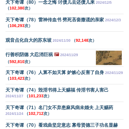
天下奇谭（80）一念之悔 讨债儿去还债儿来
2024/12/5
（
102,380
次）
天下奇谭（78）雷神传血书 劈死吝啬撒谎的亲家
2024/12/3
（
106,293
次）
观音点化自大的苏东坡
（
92,148
次）
2024/11/30
行善积阴德 大忍消巨祸
🖼️
2024/11/29
（
592,810
次）
天下奇谭（76）人算不如天算 妒嫉心反害了自身
2024/11/29
（
103,423
次）
天下奇谭（74）毁淫书得上天赐福 传淫书害人害己
（
101,233
次）
2024/11/27
天下奇谭（71）名门女不弃患麻风病未婚夫 上天赐药
（
102,712
次）
2024/11/24
天下奇谭（70）看戏曲坚定意志 寡母贤德三子功名显赫