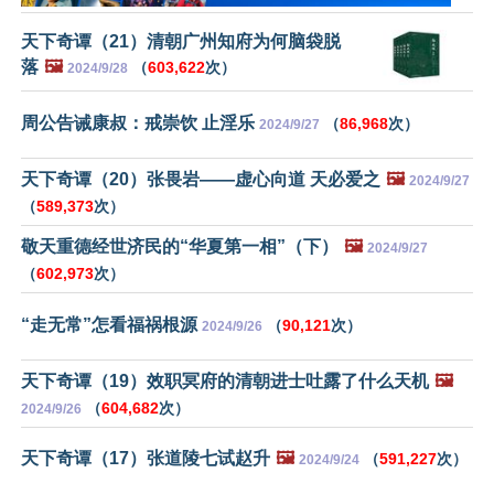
天下奇谭（21）清朝广州知府为何脑袋脱
落
🖼️
（
603,622
次）
2024/9/28
周公告诫康叔：戒崇饮 止淫乐
（
86,968
次）
2024/9/27
天下奇谭（20）张畏岩——虚心向道 天必爱之
🖼️
2024/9/27
（
589,373
次）
敬天重德经世济民的“华夏第一相”（下）
🖼️
2024/9/27
（
602,973
次）
“走无常”怎看福祸根源
（
90,121
次）
2024/9/26
天下奇谭（19）效职冥府的清朝进士吐露了什么天机
🖼️
（
604,682
次）
2024/9/26
天下奇谭（17）张道陵七试赵升
🖼️
（
591,227
次）
2024/9/24