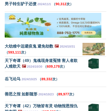
男子转生驴子还债
（
90,312
次）
2024/11/1
大劫难中远避疫鬼 避免劫数
🖼️
2024/10/31
（
593,111
次）
天下奇谭（49）鬼魂现身道冤情 害人者欺
人难欺天
🖼️
（
609,179
次）
2024/10/30
岳飞论马
（
89,332
次）
2024/10/25
善恶之报 如影随形
（
89,977
次）
2024/10/23
天下奇谭（42）万物皆有灵 动物报恩报仇