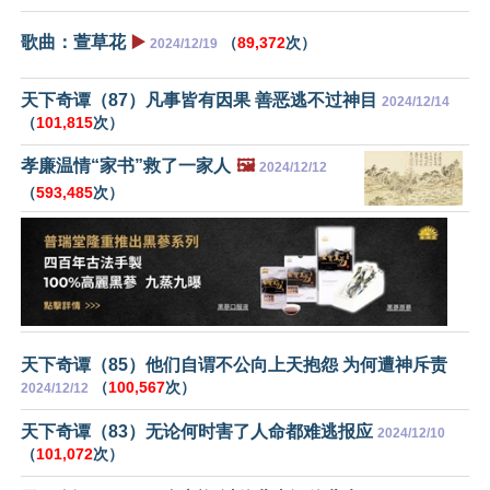
歌曲：萱草花
▶️
（
89,372
次）
2024/12/19
天下奇谭（87）凡事皆有因果 善恶逃不过神目
2024/12/14
（
101,815
次）
孝廉温情“家书”救了一家人
🖼️
2024/12/12
（
593,485
次）
天下奇谭（85）他们自谓不公向上天抱怨 为何遭神斥责
（
100,567
次）
2024/12/12
天下奇谭（83）无论何时害了人命都难逃报应
2024/12/10
（
101,072
次）