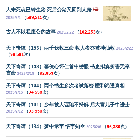
人未死魂已转生猪 死后变猪又回到人身
🖼️
（
589,315
次）
2025/3/1
古人不以私废公的故事
（
102,253
次）
2025/2/22
天下奇谭（153）两千钱救三命 救人者亦被神仙救
2025/2/22
（
96,581
次）
天下奇谭（148）幕僚心怀仁善中榜眼 书吏拟奏折害无辜
丧命
（
92,853
次）
2025/2/18
天下奇谭（144）两个书生多次考试落榜 睡和尚透真相
（
94,530
次）
2025/2/15
天下奇谭（141）少年被人诬陷不辩解 后大富儿子中进士
（
93,550
次）
2025/2/12
天下奇谭（134）梦中示字 悟字知命
（
96,330
次）
2025/2/6