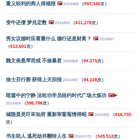
重义轻利的商人得福报
🖼️
（
597,346
次）
2024/8/8
变牛还债 梦兆定数
🖼️
（
611,278
次）
2024/8/8
男女议婚时应看重什么 德行还是财富？
🖼️
2024/8/7
（
612,601
次）
魏文侯悬琴而戒 不做暴君
（
94,375
次）
2024/8/6
徐士芬行善 获得上天回报
（
94,228
次）
2024/8/5
喧嚣中的宁静 法轮功学员纽约时代广场大炼功
🖼️▶️
（
596,798
次）
2024/8/4
城隍显灵吓坏知府 重新审案冤情得昭
🖼️
（
616,735
2024/8/1
次）
书生助人 逃死劫并翻转人生
🖼️
（
545,512
次）
2024/7/31