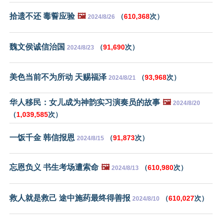
拾遗不还 毒誓应验
🖼️
（
610,368
次）
2024/8/26
魏文侯诚信治国
（
91,690
次）
2024/8/23
美色当前不为所动 天赐福泽
（
93,968
次）
2024/8/21
华人移民：女儿成为神韵实习演奏员的故事
🖼️
2024/8/20
（
1,039,585
次）
一饭千金 韩信报恩
（
91,873
次）
2024/8/15
忘恩负义 书生考场遭索命
🖼️
（
610,980
次）
2024/8/13
救人就是救己 途中施药最终得善报
（
610,027
次）
2024/8/10