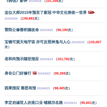
《韩信》影评
（
101,308
次）
2024/4/28
这位大师2015年预言了新冠 中华文化将统一世界
🖼️▶️
（
149,882
次）
2024/4/26
雷阳公修善积德改命
（
96,190
次）
2024/4/25
宝镜可观天地宇宙 亦可反照神鬼与人心
（
133,007
2024/4/25
次）
老和尚预示隔世报应
（
101,782
次）
2024/4/24
身在公门好修行
🖼️
（
95,369
次）
2024/4/23
因果报应 善恶有报
（
98,465
次）
2024/4/15
李定劝诫世人勿造口业 铺就功名路
（
95,601
次）
2024/4/14