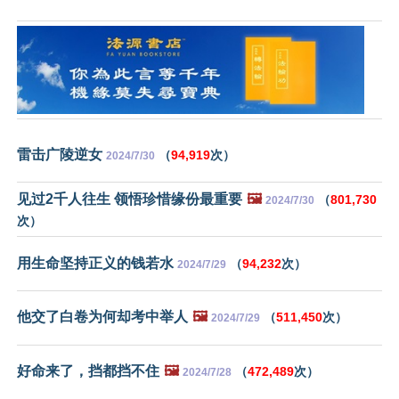
雷击广陵逆女
（
94,919
次）
2024/7/30
见过2千人往生 领悟珍惜缘份最重要
🖼️
（
801,730
2024/7/30
次）
用生命坚持正义的钱若水
（
94,232
次）
2024/7/29
他交了白卷为何却考中举人
🖼️
（
511,450
次）
2024/7/29
好命来了，挡都挡不住
🖼️
（
472,489
次）
2024/7/28