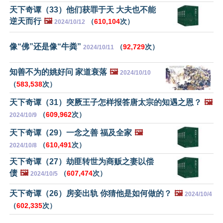
天下奇谭（33）他们获罪于天 大夫也不能
逆天而行
🖼️
（
610,104
次）
2024/10/12
像“佛”还是像“牛粪”
（
92,729
次）
2024/10/11
知善不为的姚好问 家道衰落
🖼️
2024/10/10
（
583,538
次）
天下奇谭（31）突厥王子怎样报答唐太宗的知遇之恩？
🖼️
（
609,962
次）
2024/10/9
天下奇谭（29）一念之善 福及全家
🖼️
（
610,491
次）
2024/10/8
天下奇谭（27）劫匪转世为商贩之妻以偿
债
🖼️
（
607,474
次）
2024/10/5
天下奇谭（26）房妾出轨 你猜他是如何做的？
🖼️
2024/10/4
（
602,335
次）