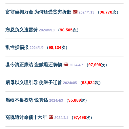
富翁坐拥万金 为何还受贫穷折磨
🖼️
（
96,778
次）
2024/4/13
忘恩负义遭雷劈
（
96,505
次）
2024/4/10
乱性损福报
（
98,134
次）
2024/4/9
县令清正廉洁 盗贼退还窃物
🖼️
（
97,999
次）
2024/4/7
后母以义理引导 使继子迁善
（
98,524
次）
2024/4/5
温峤不畏权势 说真话
（
95,889
次）
2024/4/3
冤魂追讨命债十六年
🖼️
（
97,496
次）
2024/4/1