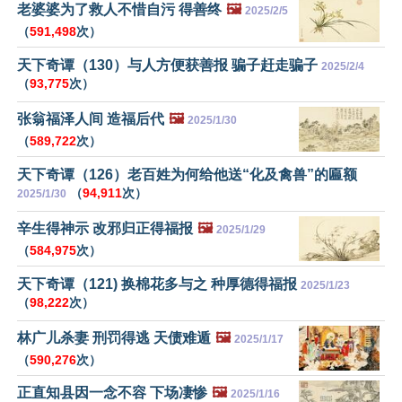
老婆婆为了救人不惜自污 得善终
🖼️
2025/2/5
（
591,498
次）
天下奇谭（130）与人方便获善报 骗子赶走骗子
2025/2/4
（
93,775
次）
张翁福泽人间 造福后代
🖼️
2025/1/30
（
589,722
次）
天下奇谭（126）老百姓为何给他送“化及禽兽”的匾额
（
94,911
次）
2025/1/30
辛生得神示 改邪归正得福报
🖼️
2025/1/29
（
584,975
次）
天下奇谭（121) 换棉花多与之 种厚德得福报
2025/1/23
（
98,222
次）
林广儿杀妻 刑罚得逃 天债难遁
🖼️
2025/1/17
（
590,276
次）
正直知县因一念不容 下场凄惨
🖼️
2025/1/16