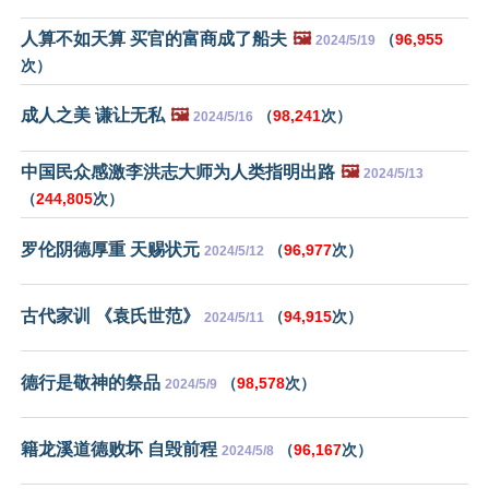
人算不如天算 买官的富商成了船夫
🖼️
（
96,955
2024/5/19
次）
成人之美 谦让无私
🖼️
（
98,241
次）
2024/5/16
中国民众感激李洪志大师为人类指明出路
🖼️
2024/5/13
（
244,805
次）
罗伦阴德厚重 天赐状元
（
96,977
次）
2024/5/12
古代家训 《袁氏世范》
（
94,915
次）
2024/5/11
德行是敬神的祭品
（
98,578
次）
2024/5/9
籍龙溪道德败坏 自毁前程
（
96,167
次）
2024/5/8