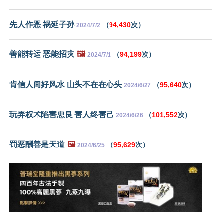
先人作恶 祸延子孙
（
94,430
次）
2024/7/2
善能转运 恶能招灾
🖼️
（
94,199
次）
2024/7/1
肯信人间好风水 山头不在在心头
（
95,640
次）
2024/6/27
玩弄权术陷害忠良 害人终害己
（
101,552
次）
2024/6/26
罚恶酬善是天道
🖼️
（
95,629
次）
2024/6/25