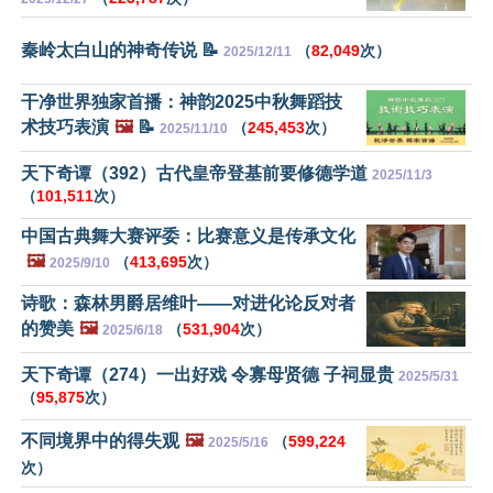
秦岭太白山的神奇传说 📝
（
82,049
次）
2025/12/11
干净世界独家首播：神韵2025中秋舞蹈技
术技巧表演
🖼️
📝
（
245,453
次）
2025/11/10
天下奇谭（392）古代皇帝登基前要修德学道
2025/11/3
（
101,511
次）
中国古典舞大赛评委：比赛意义是传承文化
🖼️
（
413,695
次）
2025/9/10
诗歌：森林男爵居维叶——对进化论反对者
的赞美
🖼️
（
531,904
次）
2025/6/18
天下奇谭（274）一出好戏 令寡母贤德 子祠显贵
2025/5/31
（
95,875
次）
不同境界中的得失观
🖼️
（
599,224
2025/5/16
次）