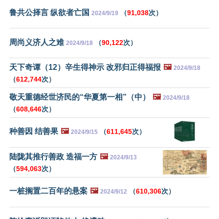
鲁共公择言 纵欲者亡国
（
91,038
次）
2024/9/19
周尚义济人之难
（
90,122
次）
2024/9/18
天下奇谭（12）辛生得神示 改邪归正得福报
🖼️
2024/9/18
（
612,744
次）
敬天重德经世济民的“华夏第一相”（中）
🖼️
2024/9/18
（
608,646
次）
种善因 结善果
🖼️
（
611,645
次）
2024/9/15
陆陇其推行善政 造福一方
🖼️
2024/9/13
（
594,063
次）
一桩搁置二百年的悬案
🖼️
（
610,306
次）
2024/9/12