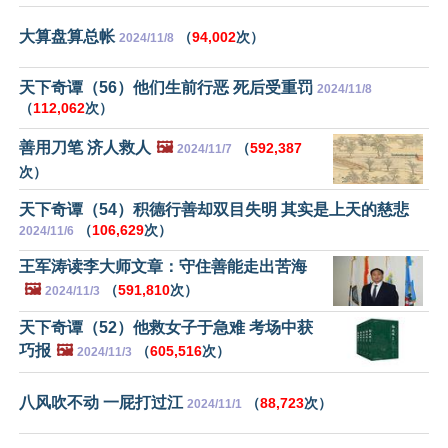
大算盘算总帐
（
94,002
次）
2024/11/8
天下奇谭（56）他们生前行恶 死后受重罚
2024/11/8
（
112,062
次）
善用刀笔 济人救人
🖼️
（
592,387
2024/11/7
次）
天下奇谭（54）积德行善却双目失明 其实是上天的慈悲
（
106,629
次）
2024/11/6
王军涛读李大师文章：守住善能走出苦海
🖼️
（
591,810
次）
2024/11/3
天下奇谭（52）他救女子于急难 考场中获
巧报
🖼️
（
605,516
次）
2024/11/3
八风吹不动 一屁打过江
（
88,723
次）
2024/11/1