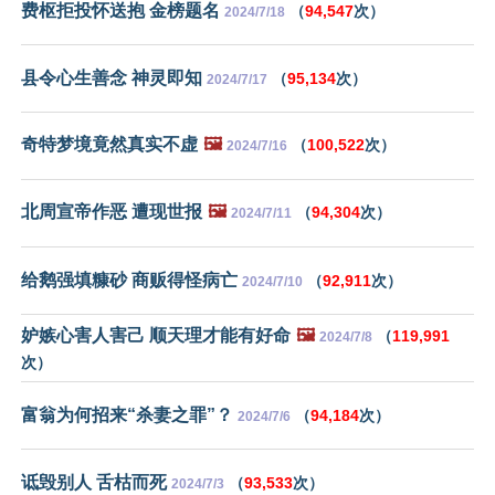
费枢拒投怀送抱 金榜题名
（
94,547
次）
2024/7/18
县令心生善念 神灵即知
（
95,134
次）
2024/7/17
奇特梦境竟然真实不虚
🖼️
（
100,522
次）
2024/7/16
北周宣帝作恶 遭现世报
🖼️
（
94,304
次）
2024/7/11
给鹅强填糠砂 商贩得怪病亡
（
92,911
次）
2024/7/10
妒嫉心害人害己 顺天理才能有好命
🖼️
（
119,991
2024/7/8
次）
富翁为何招来“杀妻之罪”？
（
94,184
次）
2024/7/6
诋毁别人 舌枯而死
（
93,533
次）
2024/7/3