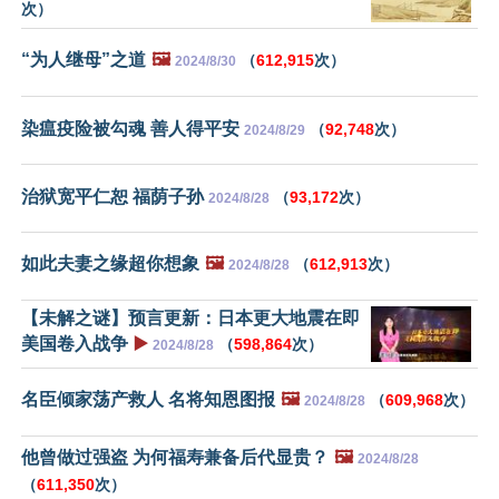
次）
“为人继母”之道
🖼️
（
612,915
次）
2024/8/30
染瘟疫险被勾魂 善人得平安
（
92,748
次）
2024/8/29
治狱宽平仁恕 福荫子孙
（
93,172
次）
2024/8/28
如此夫妻之缘超你想象
🖼️
（
612,913
次）
2024/8/28
【未解之谜】预言更新：日本更大地震在即
美国卷入战争
▶️
（
598,864
次）
2024/8/28
名臣倾家荡产救人 名将知恩图报
🖼️
（
609,968
次）
2024/8/28
他曾做过强盗 为何福寿兼备后代显贵？
🖼️
2024/8/28
（
611,350
次）