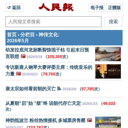
↺ 返回 
电子报
正體版
首页
分栏目
神传文化
›
›
:
2026年5月
幼发拉底河龙脉断裂惊现干枯 引起末日预
言联想
🖼️
（
105,300
次）
2026/5/19
专访新唐人钢琴大赛评委主席：传统音乐的
力量
🖼️
（
79,760
次）
2026/4/23
唐太宗如何看前朝的灭亡 📝
（
57,785
次）
2026/2/8
从夏朝“启”始 “桀”终 说朝代存亡天定
（
49,022
2026/1/15
次）
神韵抵波兰 粉丝热情接机 多城票房售罄
🖼️
（
223,787
次）
2025/12/27