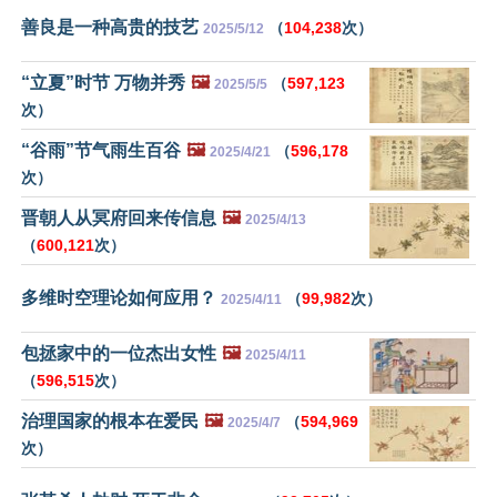
善良是一种高贵的技艺
（
104,238
次）
2025/5/12
“立夏”时节 万物并秀
🖼️
（
597,123
2025/5/5
次）
“谷雨”节气雨生百谷
🖼️
（
596,178
2025/4/21
次）
晋朝人从冥府回来传信息
🖼️
2025/4/13
（
600,121
次）
多维时空理论如何应用？
（
99,982
次）
2025/4/11
包拯家中的一位杰出女性
🖼️
2025/4/11
（
596,515
次）
治理国家的根本在爱民
🖼️
（
594,969
2025/4/7
次）