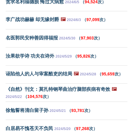
贪求名利福德损 悔过大病愈
（
94,524
次）
2024/6/5
李广战功赫赫 却无缘封爵
🖼️
（
97,099
次）
2024/6/3
名医郭民安种善因得福报
（
97,903
次）
2024/5/30
汝果欲学诗 功夫在诗外
（
95,826
次）
2024/5/29
诬陷他人的人与审案酷吏的结局
🖼️
（
95,659
次）
2024/5/28
《自然》刊文：莫扎特钢琴曲治疗脑部疾病有奇效
🖼️
（
104,576
次）
2024/5/22
徐勉誓将清白留子孙
（
93,781
次）
2024/5/21
白居易不愧苍天不负民
（
97,268
次）
2024/5/20