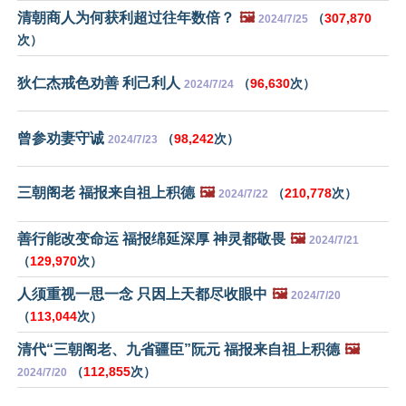
清朝商人为何获利超过往年数倍？
🖼️
（
307,870
2024/7/25
次）
狄仁杰戒色劝善 利己利人
（
96,630
次）
2024/7/24
曾参劝妻守诚
（
98,242
次）
2024/7/23
三朝阁老 福报来自祖上积德
🖼️
（
210,778
次）
2024/7/22
善行能改变命运 福报绵延深厚 神灵都敬畏
🖼️
2024/7/21
（
129,970
次）
人须重视一思一念 只因上天都尽收眼中
🖼️
2024/7/20
（
113,044
次）
清代“三朝阁老、九省疆臣”阮元 福报来自祖上积德
🖼️
（
112,855
次）
2024/7/20