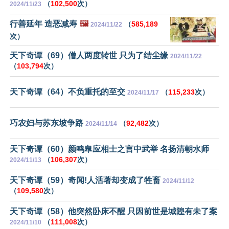
（
102,500
次）
2024/11/23
行善延年 造恶减寿
🖼️
（
585,189
2024/11/22
次）
天下奇谭（69）僧人两度转世 只为了结尘缘
2024/11/22
（
103,794
次）
天下奇谭（64）不负重托的至交
（
115,233
次）
2024/11/17
巧农妇与苏东坡争路
（
92,482
次）
2024/11/14
天下奇谭（60）颜鸣臯应相士之言中武举 名扬清朝水师
（
106,307
次）
2024/11/13
天下奇谭（59）奇闻!人活著却变成了牲畜
2024/11/12
（
109,580
次）
天下奇谭（58）他突然卧床不醒 只因前世是城隍有未了案
（
111,008
次）
2024/11/10