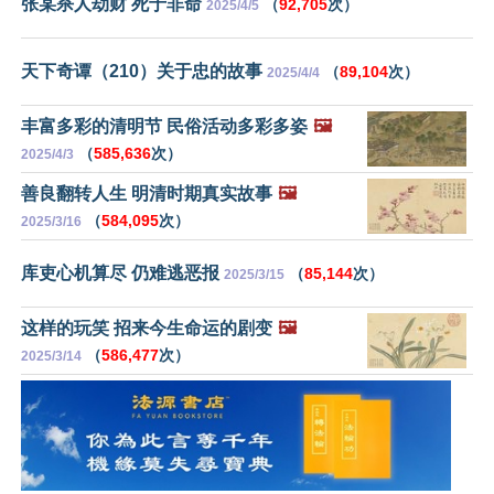
张某杀人劫财 死于非命
（
92,705
次）
2025/4/5
天下奇谭（210）关于忠的故事
（
89,104
次）
2025/4/4
丰富多彩的清明节 民俗活动多彩多姿
🖼️
（
585,636
次）
2025/4/3
善良翻转人生 明清时期真实故事
🖼️
（
584,095
次）
2025/3/16
库吏心机算尽 仍难逃恶报
（
85,144
次）
2025/3/15
这样的玩笑 招来今生命运的剧变
🖼️
（
586,477
次）
2025/3/14