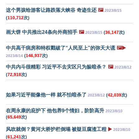
这个男孩给游客让路跌落大峡谷 奇迹生还
🖼️
2023/8/15
(
110,712
次)
画大饼 中共推出24条向外商招手
🖼️
(
36,147
次)
2023/8/15
中共高干病房和特权戳破了“人民至上”的弥天大谎
🖼️▶️
(
146,937
次)
2023/8/14
中共内斗很精彩 习近平不去灾区只为躲暗杀？
🖼️
2023/8/12
(
72,918
次)
如果习近平能像他一样 就不怕暗杀了
(
42,039
次)
2023/8/12
在周永康的庇护下 他包养9个情妇，阶阶高升
2023/8/10
(
65,649
次)
风吹就倒？黄河大桥护栏倒塌 被疑豆腐渣工程
▶️
2023/8/10
(
61,241
次)