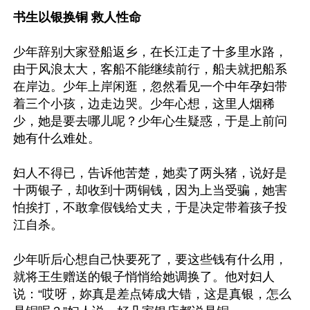
书生以银换铜 救人性命
少年辞别大家登船返乡，在长江走了十多里水路，
由于风浪太大，客船不能继续前行，船夫就把船系
在岸边。少年上岸闲逛，忽然看见一个中年孕妇带
着三个小孩，边走边哭。少年心想，这里人烟稀
少，她是要去哪儿呢？少年心生疑惑，于是上前问
她有什么难处。

妇人不得已，告诉他苦楚，她卖了两头猪，说好是
十两银子，却收到十两铜钱，因为上当受骗，她害
怕挨打，不敢拿假钱给丈夫，于是决定带着孩子投
江自杀。

少年听后心想自己快要死了，要这些钱有什么用，
就将王生赠送的银子悄悄给她调换了。他对妇人
说：“哎呀，妳真是差点铸成大错，这是真银，怎么