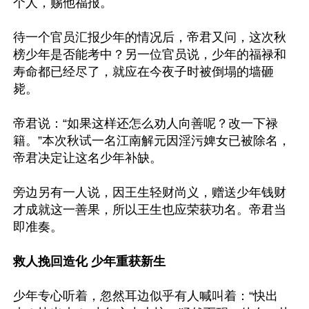
个人，赐他福报。

待一个官员汇报少年的情况后，帝君又问，这次秋
榜少年是否能考中？另一位官员说，少年的福禄和
寿命都已经尽了，就应在今夜子时被倒塌的墙砸
毙。

帝君说：“如果这样还怎么劝人向善呢？改一下禄
籍。”本次秋试一名江南解元因淫污婢女已被除名，
帝君决定让这名少年补缺。

旁边另有一人说，因王生轻财尚义，赠送少年钱财
才成就这一善果，所以王生也应荣获功名。帝君当
即准奏。

救人挽回造化 少年重获新生
少年专心听着，忽然耳边似乎有人喊叫着：“快出