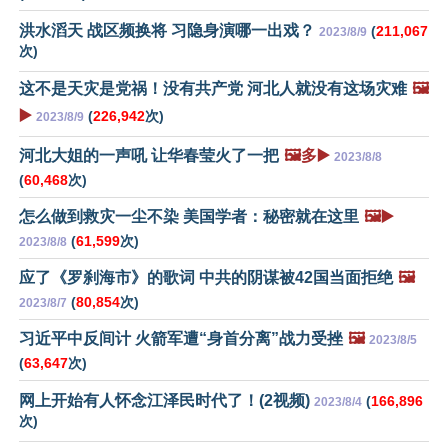
洪水滔天 战区频换将 习隐身演哪一出戏？
(
211,067
2023/8/9
次)
这不是天灾是党祸！没有共产党 河北人就没有这场灾难
🖼️
▶️
(
226,942
次)
2023/8/9
河北大姐的一声吼 让华春莹火了一把
🖼️多▶️
2023/8/8
(
60,468
次)
怎么做到救灾一尘不染 美国学者：秘密就在这里
🖼️▶️
(
61,599
次)
2023/8/8
应了《罗刹海市》的歌词 中共的阴谋被42国当面拒绝
🖼️
(
80,854
次)
2023/8/7
习近平中反间计 火箭军遭“身首分离”战力受挫
🖼️
2023/8/5
(
63,647
次)
网上开始有人怀念江泽民时代了！(2视频)
(
166,896
2023/8/4
次)