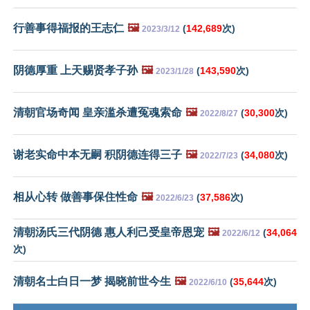
行善事得福报的王志仁
🖼️
(
142,689
次)
2023/3/12
阴德厚重 上天赐贤孝子孙
🖼️
(
143,590
次)
2023/1/28
清朝官场奇闻 皇亲滥杀遭冤魂索命
🖼️
(
30,300
次)
2022/8/27
谢老实命中本无嗣 积阴德连得三子
🖼️
(
34,080
次)
2022/7/23
相从心转 做善事保住性命
🖼️
(
37,586
次)
2022/6/23
清朝汤氏三代阴德 惠人利己受皇帝恩宠
🖼️
(
34,064
2022/6/12
次)
清朝名士白日一梦 揭晓前世今生
🖼️
(
35,644
次)
2022/6/10