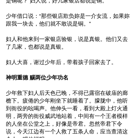
是铜呢？”妇人说，好几家银店都说是铜。

少年借口说：“那些银店欺负妳是一介女流，如果妳
跟我一块去，他们就不敢说是铜。”

妇人和他来到一家银店验银，说是真银。他们又去
了几家，也都说是真银。

妇人大喜，谢过少年后，带着孩子回家去了。

神明重德 赐两位少年功名
少年救下妇人后天色已晚，不得已露宿在破庙的廊
檐下。疲倦的少年刚坐下就睡着了。朦胧中，他听
到衙役的吆喝声。他伸头一看，看到大殿上灯火通
明，两旁的衙役威武地站着，中间有一个王者模样
的人坐在公堂之上，好像是帝君。忽然帝君下令
说，今天江边有一个人救了五条人命，应当查清这