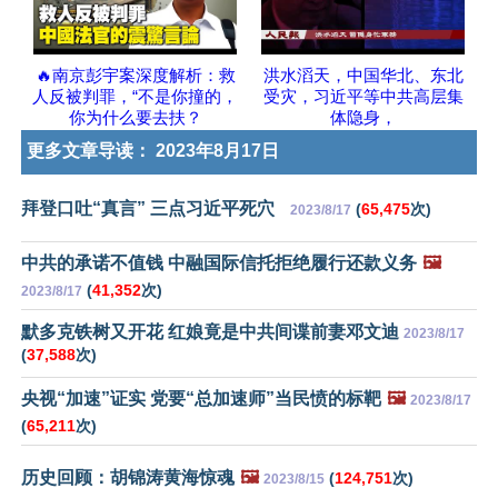
🔥南京彭宇案深度解析：救
洪水滔天，中国华北、东北
人反被判罪，“不是你撞的，
受灾，习近平等中共高层集
你为什么要去扶？
体隐身，
更多文章导读：
2023年8月17日
拜登口吐“真言” 三点习近平死穴
(
65,475
次)
2023/8/17
中共的承诺不值钱 中融国际信托拒绝履行还款义务
🖼️
(
41,352
次)
2023/8/17
默多克铁树又开花 红娘竟是中共间谍前妻邓文迪
2023/8/17
(
37,588
次)
央视“加速”证实 党要“总加速师”当民愤的标靶
🖼️
2023/8/17
(
65,211
次)
历史回顾：胡锦涛黄海惊魂
🖼️
(
124,751
次)
2023/8/15