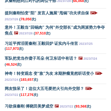
从秦刚想到江时代的两位干部
(
66,068
次)
2023/7/28
提到秦刚怕变“阳” 发言人施展“甩锅”功夫求自保
🖼️▶️
(
78,050
次)
2023/7/26
意外！王毅当“回锅肉” 为何“外交部长”成为两派势力争夺
焦点
🖼️
(
37,510
次)
2023/7/26
习近平挥泪罢秦刚 王毅回炉 证实内斗传言
2023/7/25
(
117,973
次)
军队把党当作聋子耳朵 何卫东话中有话？
🖼️
2023/7/24
(
46,524
次)
神奇！转变观念 变“敌”为友 末期肿瘤竟然听话变小
🖼️▶️
(
183,657
次)
2023/7/24
网友惊呆了！这位大五毛要把火引向外交部？
🖼️▶️
(
117,276
次)
2023/7/22
习欲保秦刚 傅晓田美梦成空
🖼️
(
93,568
次)
2023/7/22