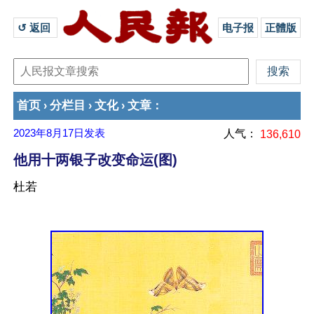
↺ 返回 
电子报
正體版
首页
分栏目
文化
文章
›
›
›
：
2023年8月17日
发表
人气：
136,610
他用十两银子改变命运(图)
杜若