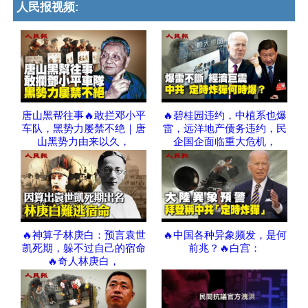
人民报视频:
唐山黑帮往事🔥敢拦邓小平
🔥碧桂园违约，中植系也爆
车队，黑势力屡禁不绝｜唐
雷，远洋地产债务违约，民
山黑势力由来以久，
企国企面临重大危机，
🔥神算子林庚白：预言袁世
🔥中国各种异象频发，是何
凯死期，躲不过自己的宿命
前兆？🔥白宫：
🔥奇人林庚白，