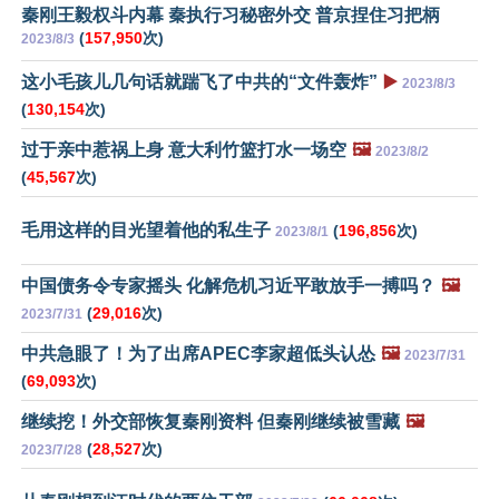
秦刚王毅权斗内幕 秦执行习秘密外交 普京捏住习把柄
(
157,950
次)
2023/8/3
这小毛孩儿几句话就踹飞了中共的“文件轰炸”
▶️
2023/8/3
(
130,154
次)
过于亲中惹祸上身 意大利竹篮打水一场空
🖼️
2023/8/2
(
45,567
次)
毛用这样的目光望着他的私生子
(
196,856
次)
2023/8/1
中国债务令专家摇头 化解危机习近平敢放手一搏吗？
🖼️
(
29,016
次)
2023/7/31
中共急眼了！为了出席APEC李家超低头认怂
🖼️
2023/7/31
(
69,093
次)
继续挖！外交部恢复秦刚资料 但秦刚继续被雪藏
🖼️
(
28,527
次)
2023/7/28