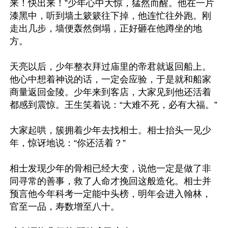
来！快出来！”少年心中大惊，猛然而醒。他在一片
漆黑中，听到墙土簌簌往下掉，他连忙往外跑。刚
走出几步，墙便轰然倒塌，正好砸在他蹲坐的地
方。

天亮以后，少年整衣拜过庙里的帝君就返回船上。
他心中想着神说的话，一定会应验，于是就和船家
商量返回金陵。少年来到客店，大家见到他还活着
都感到震惊。王生笑着说：“大难不死，必有大福。”

大家起哄，簇拥着少年去找相士。相士抬头一见少
年，惊讶地说：“你还活着？”

相士发现少年的骨相已经大变，说他一定是做了非
同寻常的善事，救了人命才挽回这般造化。相士并
预言他今年科考一定能中头榜，明年会进入翰林，
官至一品，寿数增至八十。
