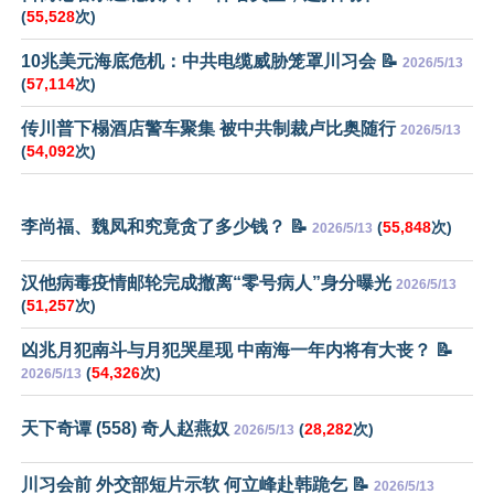
(
55,528
次)
10兆美元海底危机：中共电缆威胁笼罩川习会 📝
2026/5/13
(
57,114
次)
传川普下榻酒店警车聚集 被中共制裁卢比奥随行
2026/5/13
(
54,092
次)
李尚福、魏凤和究竟贪了多少钱？ 📝
(
55,848
次)
2026/5/13
汉他病毒疫情邮轮完成撤离“零号病人”身分曝光
2026/5/13
(
51,257
次)
凶兆月犯南斗与月犯哭星现 中南海一年内将有大丧？ 📝
(
54,326
次)
2026/5/13
天下奇谭 (558) 奇人赵燕奴
(
28,282
次)
2026/5/13
川习会前 外交部短片示软 何立峰赴韩跪乞 📝
2026/5/13