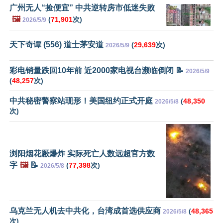
广州无人“捡便宜” 中共逆转房市低迷失败
🖼️
(
71,901
次)
2026/5/9
天下奇谭 (556) 道士茅安道
(
29,639
次)
2026/5/9
彩电销量跌回10年前 近2000家电视台濒临倒闭 📝
2026/5/9
(
48,257
次)
中共秘密警察站现形！美国纽约正式开庭
(
48,350
2026/5/8
次)
浏阳烟花厰爆炸 实际死亡人数远超官方数
字
🖼️
📝
(
77,398
次)
2026/5/8
乌克兰无人机去中共化，台湾成首选供应商
(
48,365
2026/5/8
次)