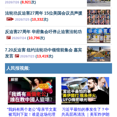
(
8,921
次)
2026/7/26
法轮功反迫害27周年 15位美国会议员声援
🖼️▶️
(
10,332
次)
2026/7/25
反迫害27周年 华府集会吁停止迫害法轮功
🖼️
(
10,796
次)
2026/7/24
7.20反迫害 纽约法轮功中领馆前集会 嘉宾
发言
🖼️
(
13,419
次)
2026/7/23
人民报视频:
“我妈有两个老公”母亲节文案
习近平最怕的事发生了？中
被骂到下架！谁是这场伦理
共高层再清洗 ｜美军炸伊朗