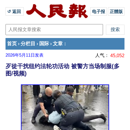
↺ 返回 
电子报
正體版
首页
分栏目
国际
文章
›
›
›
：
2026年5月11日
发表
人气：
45,052
歹徒干扰纽约法轮功活动 被警方当场制服(多
图/视频)