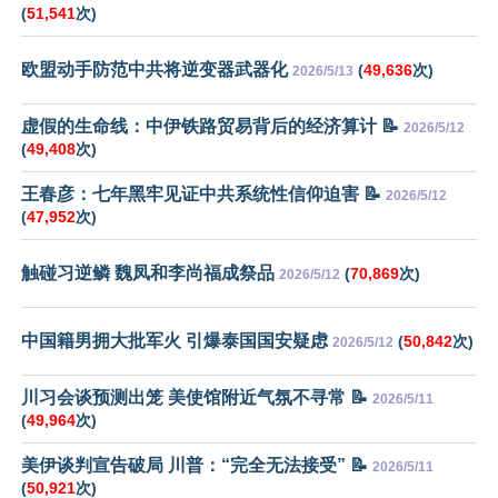
(
51,541
次)
欧盟动手防范中共将逆变器武器化
(
49,636
次)
2026/5/13
虚假的生命线：中伊铁路贸易背后的经济算计 📝
2026/5/12
(
49,408
次)
王春彦：七年黑牢见证中共系统性信仰迫害 📝
2026/5/12
(
47,952
次)
触碰习逆鳞 魏凤和李尚福成祭品
(
70,869
次)
2026/5/12
中国籍男拥大批军火 引爆泰国国安疑虑
(
50,842
次)
2026/5/12
川习会谈预测出笼 美使馆附近气氛不寻常 📝
2026/5/11
(
49,964
次)
美伊谈判宣告破局 川普：“完全无法接受” 📝
2026/5/11
(
50,921
次)