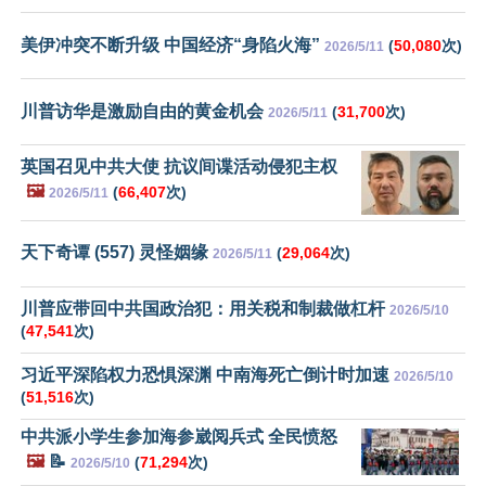
美伊冲突不断升级 中国经济“身陷火海”
(
50,080
次)
2026/5/11
川普访华是激励自由的黄金机会
(
31,700
次)
2026/5/11
英国召见中共大使 抗议间谍活动侵犯主权
🖼️
(
66,407
次)
2026/5/11
天下奇谭 (557) 灵怪姻缘
(
29,064
次)
2026/5/11
川普应带回中共国政治犯：用关税和制裁做杠杆
2026/5/10
(
47,541
次)
习近平深陷权力恐惧深渊 中南海死亡倒计时加速
2026/5/10
(
51,516
次)
中共派小学生参加海参崴阅兵式 全民愤怒
🖼️
📝
(
71,294
次)
2026/5/10