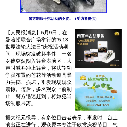
警方制服干扰活动的歹徒。（受访者提供）
【人民报消息】5月9日，在
曼哈顿联合广场举行的“5.13
世界法轮大法日”庆祝活动期
间，现场突发破坏事件。一名
歹徒突然闯入舞台表演区，大
声叫喊并冲上舞台，将法轮功
学员布置的莲花等活动道具暴
力丢掷、损坏，引发现场观众
震惊。随后，多名观众上前制
止；警方迅速赶到，将嫌犯当
场制服带离。

据大纪元报导，有多位目击者表示，事发时，台上
演出正在进行，观众原本专注于欣赏庆祝节目，气