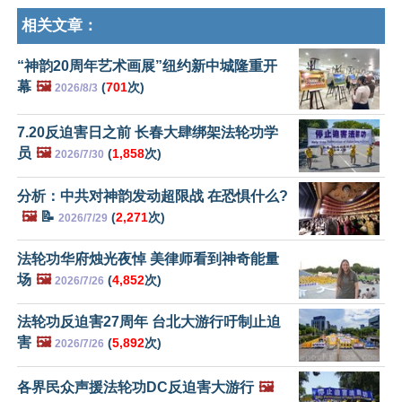
相关文章：
“神韵20周年艺术画展”纽约新中城隆重开
幕
🖼️
(
701
次)
2026/8/3
7.20反迫害日之前 长春大肆绑架法轮功学
员
🖼️
(
1,858
次)
2026/7/30
分析：中共对神韵发动超限战 在恐惧什么?
🖼️
📝
(
2,271
次)
2026/7/29
法轮功华府烛光夜悼 美律师看到神奇能量
场
🖼️
(
4,852
次)
2026/7/26
法轮功反迫害27周年 台北大游行吁制止迫
害
🖼️
(
5,892
次)
2026/7/26
各界民众声援法轮功DC反迫害大游行
🖼️