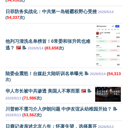
(
54,918
次)
日菲防务实战化：中共第一岛链霸权野心受挫
2026/5/14
(
54,337
次)
他列习清洗名单榜首！6常委和张升民也难
逃？
🖼️
📝
(
83,658
次)
2026/5/14
陆委会震怒！台媒赴大陆听训名单曝光 📝
(
54,313
2026/5/14
次)
华人市长被中共渗透 美国人不寒而栗
🖼️
📝
(
71,986
次)
2026/5/13
川普称不需习介入伊朗问题 中伊友谊从幼稚园开始？ 📝
(
53,562
次)
2026/5/13
日裔记者亲述北京八年：怀著失望，选择离开
2026/5/13