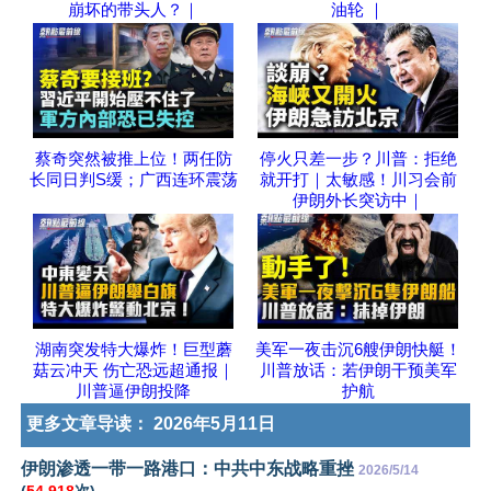
崩坏的带头人？｜
油轮 ｜
蔡奇突然被推上位！两任防
停火只差一步？川普：拒绝
长同日判S缓；广西连环震荡
就开打｜太敏感！川习会前
伊朗外长突访中｜
湖南突发特大爆炸！巨型蘑
美军一夜击沉6艘伊朗快艇！
菇云冲天 伤亡恐远超通报｜
川普放话：若伊朗干预美军
川普逼伊朗投降
护航
更多文章导读：
2026年5月11日
伊朗渗透一带一路港口：中共中东战略重挫
2026/5/14