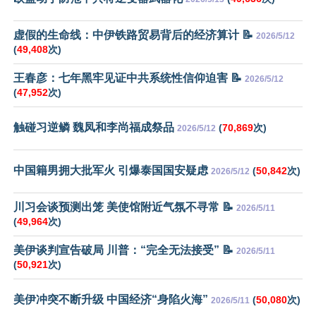
虚假的生命线：中伊铁路贸易背后的经济算计 📝
2026/5/12
(
49,408
次)
王春彦：七年黑牢见证中共系统性信仰迫害 📝
2026/5/12
(
47,952
次)
触碰习逆鳞 魏凤和李尚福成祭品
(
70,869
次)
2026/5/12
中国籍男拥大批军火 引爆泰国国安疑虑
(
50,842
次)
2026/5/12
川习会谈预测出笼 美使馆附近气氛不寻常 📝
2026/5/11
(
49,964
次)
美伊谈判宣告破局 川普：“完全无法接受” 📝
2026/5/11
(
50,921
次)
美伊冲突不断升级 中国经济“身陷火海”
(
50,080
次)
2026/5/11