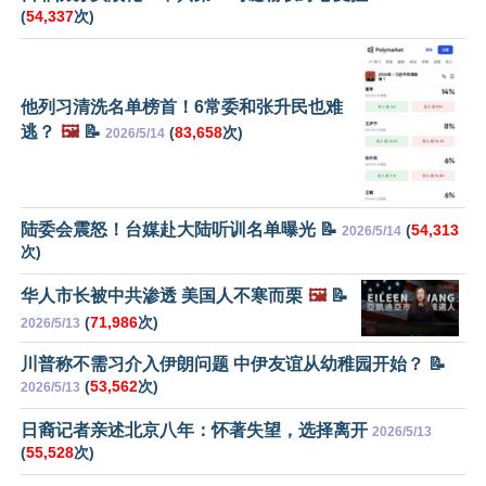
(
54,337
次)
他列习清洗名单榜首！6常委和张升民也难
逃？
🖼️
📝
(
83,658
次)
2026/5/14
陆委会震怒！台媒赴大陆听训名单曝光 📝
(
54,313
2026/5/14
次)
华人市长被中共渗透 美国人不寒而栗
🖼️
📝
(
71,986
次)
2026/5/13
川普称不需习介入伊朗问题 中伊友谊从幼稚园开始？ 📝
(
53,562
次)
2026/5/13
日裔记者亲述北京八年：怀著失望，选择离开
2026/5/13
(
55,528
次)