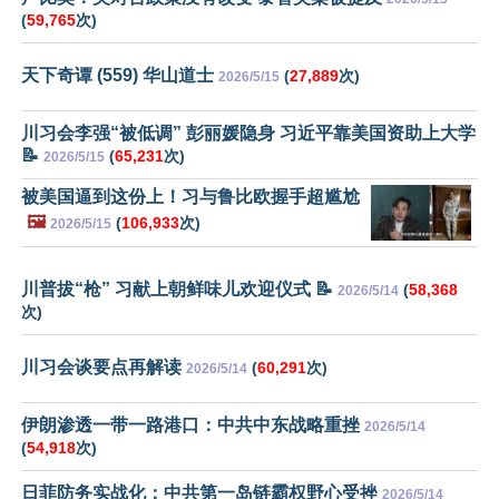
(
59,765
次)
天下奇谭 (559) 华山道士
(
27,889
次)
2026/5/15
川习会李强“被低调” 彭丽媛隐身 习近平靠美国资助上大学
📝
(
65,231
次)
2026/5/15
被美国逼到这份上！习与鲁比欧握手超尴尬
🖼️
(
106,933
次)
2026/5/15
川普拔“枪” 习献上朝鲜味儿欢迎仪式 📝
(
58,368
2026/5/14
次)
川习会谈要点再解读
(
60,291
次)
2026/5/14
伊朗渗透一带一路港口：中共中东战略重挫
2026/5/14
(
54,918
次)
日菲防务实战化：中共第一岛链霸权野心受挫
2026/5/14