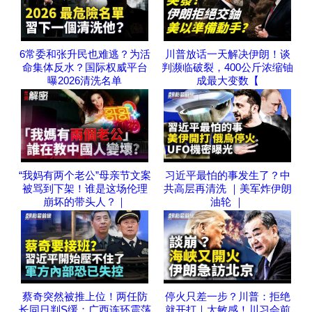
6常委和张升民也难逃？为活
川普放话一天解决伊朗！谈
命集体反水？国际权威平台
判濒临破裂，400公斤浓缩铀
曝2026清洗名单
成最大变数【
“我妈有两个老公”母亲节文案
习近平最怕的事发生了？中
被骂到下架！谁是这场伦理
共高层再清洗 ｜美军炸伊朗
崩坏的带头人？｜
油轮 ｜
蔡奇突然被推上位！两任防
停火只差一步？川普：拒绝
长同日判S缓；广西连环震荡
就开打｜太敏感！川习会前