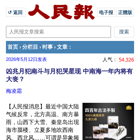
↺ 返回 
电子报
正體版
首页
分栏目
时事
文章
›
›
›
：
2026年5月12日
发表
人气：
54,326
凶兆月犯南斗与月犯哭星现 中南海一年内将有
大丧？
梅凌霜
【人民报消息】最近中国大陆
气候反常，北方高温、南方暴
雨，山西下大雪、秦皇岛出现
海市蜃楼、立夏多地吹西南
风、西北风……可谓是异象频