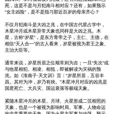
死，这是不是与月犯南斗相对应？还有，如果预示
“女主凶险”，是不是指习那近百岁的母亲齐心？

不仅月犯南斗是大凶之兆，在中国古代星占学中，
木星冲月或木星异常天象也同样是大凶之兆。木
星，古称“岁星”，是东方青帝之子，主仁、主德，在
相信“天人合一”的古人看来，岁星被视为君王之象、
主治大臣等。

通常来说，岁星所居之位顺常则为吉；一旦“失次”或
与他星相犯、相凌、相抵，即被解读为灾祸的预
兆。如《淮南子·天文训》言：“岁星所居，五谷丰
昌。其对为冲，岁乃有殃。”木星冲月对应的凶兆是
国君死亡、大兵灾、国运衰落等极端天象。

紧随木星冲月的木星、月球、火星形成二弦相照的
天象，也是一个被视为影响时局、军事、人物命运
的非常重要的天象。因为火星主军事与动荡，预示