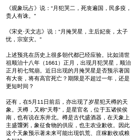
《观象玩占》说：“月犯哭二，死丧遍国，民多疫，
贵人有诛。”

《宋史·天文志》说：“月掩哭星，主后妃丧，太子
忧，宗室灾。”

上述预兆在历史上很多朝代都已经应验。比如清世
祖顺治十八年（1661）正月，出现月犯哭星，顺治
正月初七驾崩。近日出现的月掩哭星是否预示著国
有大丧，将有高官死亡？期限是不超过一年，还是
更短时间？

还有，在5月11日前后，亦出现了岁星犯天樽的天
象。天樽，又称“天尊”，是星官名，位于五诸侯侯
南，也有说在东井北。樽是古代盛酒器，在天象上
主盛𫗴粥，象征食物的供应，也主农业歉收。因此
这个天象预示著未来可能出现饥荒、庄稼歉收或粮