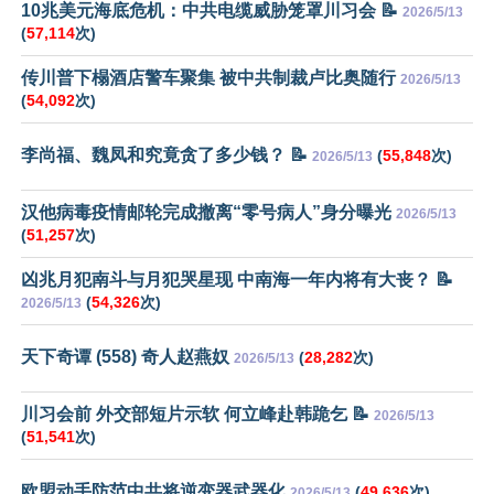
10兆美元海底危机：中共电缆威胁笼罩川习会 📝
2026/5/13
(
57,114
次)
传川普下榻酒店警车聚集 被中共制裁卢比奥随行
2026/5/13
(
54,092
次)
李尚福、魏凤和究竟贪了多少钱？ 📝
(
55,848
次)
2026/5/13
汉他病毒疫情邮轮完成撤离“零号病人”身分曝光
2026/5/13
(
51,257
次)
凶兆月犯南斗与月犯哭星现 中南海一年内将有大丧？ 📝
(
54,326
次)
2026/5/13
天下奇谭 (558) 奇人赵燕奴
(
28,282
次)
2026/5/13
川习会前 外交部短片示软 何立峰赴韩跪乞 📝
2026/5/13
(
51,541
次)
欧盟动手防范中共将逆变器武器化
(
49,636
次)
2026/5/13