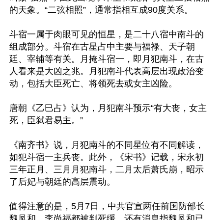
的天象。“二弦相照”，通常指相互成90度关系。

斗宿一属于肉眼可见的恒星，是二十八宿中南斗的
组成部分。斗宿在古星占中主要与福禄、天子朝
廷、宰辅等有关。月掩斗宿一，即月犯南斗，在古
人看来是大凶之兆。月犯南斗代表高层出现政治变
动，包括大臣死亡、将领死去或女主凶险。

唐朝《乙巳占》认为，月犯南斗预示“有大丧，女主
死，臣弑君易主。”

《南齐书》说，月犯南斗的不同星位有不同解读，
如犯斗宿一主兵丧。此外，《宋书》记载，宋永初
三年正月、三月月犯南斗，二月太后萧氏崩，昭示
了后妃与朝廷的高层震动。

值得注意的是，5月7日，中共官宣两任前国防部长
魏凤和、李尚福都被判死缓，还有消息指魏凤和已