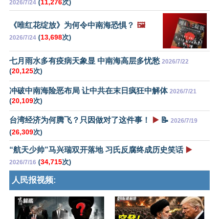
(
11,276
次)
2026/7/24
《唯红花绽放》为何令中南海恐惧？
🖼️
(
13,698
次)
2026/7/24
七月雨水多有疫病天象显 中南海高层多忧愁
2026/7/22
(
20,125
次)
冲破中南海险恶布局 让中共在末日疯狂中解体
2026/7/21
(
20,109
次)
台湾经济为何腾飞？只因做对了这件事！
▶️
📝
2026/7/19
(
26,309
次)
“航天少帅”马兴瑞双开落地 习氏反腐终成历史笑话
▶️
(
34,715
次)
2026/7/16
人民报视频: