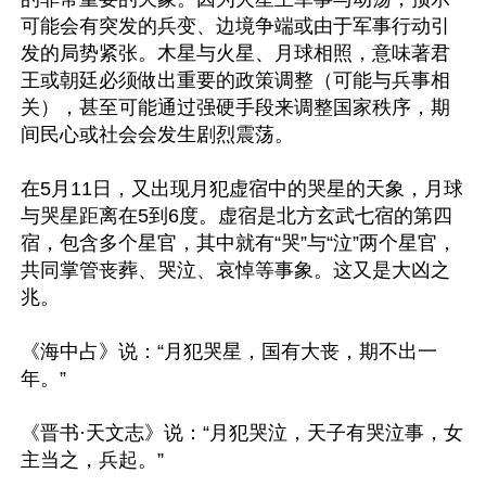
可能会有突发的兵变、边境争端或由于军事行动引
发的局势紧张。木星与火星、月球相照，意味著君
王或朝廷必须做出重要的政策调整（可能与兵事相
关），甚至可能通过强硬手段来调整国家秩序，期
间民心或社会会发生剧烈震荡。

在5月11日，又出现月犯虚宿中的哭星的天象，月球
与哭星距离在5到6度。虚宿‌是北方玄武七宿的第四
宿，包含多个星官，其中就有“哭”‌与‌“泣”‌两个星官，
共同掌管‌丧葬、哭泣、哀悼‌等事象。这又是大凶之
兆。

《海中占》说：“月犯哭星，国有大丧，期不出一
年。”

《晋书·天文志》说：“月犯哭泣，天子有哭泣事，女
主当之，兵起。”
