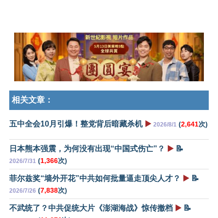
相关文章：
五中全会10月引爆！整党背后暗藏杀机
▶️
(
2,641
次)
2026/8/1
日本熊本强震，为何没有出现“中国式伤亡”？
▶️
📝
(
1,366
次)
2026/7/31
菲尔兹奖“墙外开花”中共如何批量逼走顶尖人才？
▶️
📝
(
7,838
次)
2026/7/26
不武统了？中共促统大片《澎湖海战》惊传撤档
▶️
📝