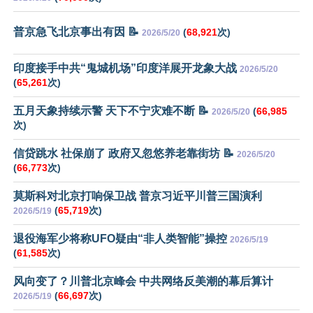
普京急飞北京事出有因 📝
(
68,921
次)
2026/5/20
印度接手中共“鬼城机场”印度洋展开龙象大战
2026/5/20
(
65,261
次)
五月天象持续示警 天下不宁灾难不断 📝
(
66,985
2026/5/20
次)
信贷跳水 社保崩了 政府又忽悠养老靠街坊 📝
2026/5/20
(
66,773
次)
莫斯科对北京打响保卫战 普京习近平川普三国演利
(
65,719
次)
2026/5/19
退役海军少将称UFO疑由“非人类智能”操控
2026/5/19
(
61,585
次)
风向变了？川普北京峰会 中共网络反美潮的幕后算计
(
66,697
次)
2026/5/19