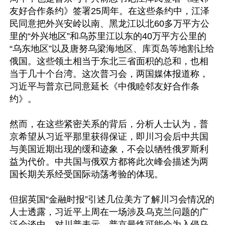
友好合作条约》签署25周年。在这些条约中，江泽
民同意把外兴安岭以南、黑龙江以北60多万平方公
里的“外兴地区”和乌苏里江以东的40万平方公里的
“乌东地区”以及唐努乌梁海地区、库页岛等地割让给
俄国。这些领土相当于东北三省面积的总和，也相
当于几十个台湾。这次普习会，两国媒体报道称，
习近平与普京已同意延长《中俄睦邻友好合作条
约》。

然而，在这些紧密关系的背后，分析人士认为，普
京希望从习近平那里获得保证，即川习会后中共国
与美国近期出现的缓和迹象，不会以牺牲俄罗斯利
益为代价。中共国与俄双方都将此次峰会描述为两
国长期关系经受国际动荡考验的体现。

但据英国“金融时报”引述几位美方了解川习会情况的
人士透露，习近平上周在一场涉及乌克兰问题的广
泛会谈中，对川普表示，普京最终可能会为入侵乌