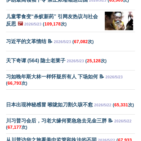
(
63,909
次)
2026/5/23
儿童零食变“杀蚁新药” 引网友热议与社会
反思
🖼️
(
109,178
次)
2026/5/23
习近平的文革情结 📝
(
67,082
次)
2026/5/23
天下奇谭 (564) 隐士老莱子
(
25,128
次)
2026/5/23
习如晚年斯大林一样怀疑所有人 下场如何 📝
2026/5/23
(
66,793
次)
日本出现神秘感冒 喉咙如刀割久咳不愈
(
65,331
次)
2026/5/22
川习普习会后，习老大缘何要急急去见金三胖 📝
2026/5/22
(
67,177
次)
从川普访华之旅看美中监管和执法的不同
(
67,933
2026/5/22