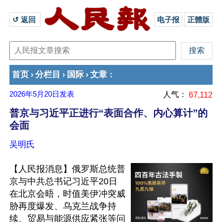
↺ 返回 
电子报
正體版
首页
分栏目
国际
文章
›
›
›
：
2026年5月20日
发表
人气：
67,112
普京与习近平正进行“表面合作、内心算计”的
会面
吴明氏
【人民报消息】俄罗斯总统普
京与中共总书记习近平20日
在北京会晤，时值美伊冲突威
胁再度爆发、乌克兰战争持
续、贸易与能源供应紧张等问