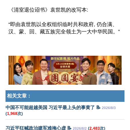
《清室退位诏书》袁世凯的改写本:
“即由袁世凯以全权组织临时共和政府, 仍合满、
汉、蒙、回、藏五族完全领土为一大中华民国。”
相关文章：
中国不可能超越美国 习近平最上头的事黄了 📝
2026/8/3
(
1,968
次)
习近平狂喊政治建军难掩心虚 📝
(
2,483
次)
2026/8/2