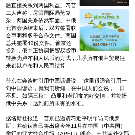
题直接关系到两国利益。习普
二人声称，尽管国际局势复
杂，两国关系依然牢固。中俄
元首会谈结束后，双方签署联
合声明和多份合作文件。两国
总共签署42份文件。普京还
提到，俄中正协调把贸易货币
转换为卢布和人民币的方式，几乎所有俄中贸易往
来都以卢布和人民币结算。

普京在会谈时引用中国谚语说，“这里很适合引用一
句中国谚语，就我们所知，在中国人们会说，一日
不见、如隔三秋”。凸显和老朋友的好交情，并赞扬
俄中关系，达到前所未有的水准。

据塔斯社报道，普京已邀请习近平明年访问俄罗
斯，并确认自己将出席今年11月在中国（中共国）
举行的亚太经合组织（APEC）峰会。中共国外交部