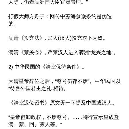
人等，仍着满洲国大臣官员管理。”
打假大师方舟子：网传中苏海参崴条约是伪造
的。
满清《投充法》, 民人(汉人)投充旗下为奴。
满清《禁关令》, 严禁汉人进入满洲“龙兴之地”。
2) 中华民国的《清室优待条件》。
大清皇帝辞位之后，“尊号仍存不废”。中华民国以
“待各外国君主之礼”相待。
《清室退位诏书》原文无一字提及中国或汉人。
“皇帝但卸政权，不废尊号。……特行宣示皇族暨
满、蒙、回、藏人等。”