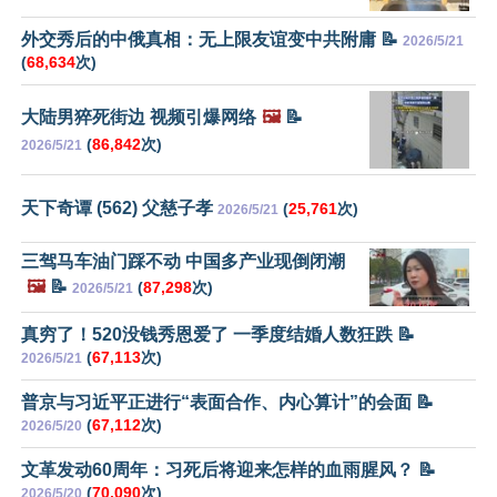
外交秀后的中俄真相：无上限友谊变中共附庸 📝
2026/5/21
(
68,634
次)
大陆男猝死街边 视频引爆网络
🖼️
📝
(
86,842
次)
2026/5/21
天下奇谭 (562) 父慈子孝
(
25,761
次)
2026/5/21
三驾马车油门踩不动 中国多产业现倒闭潮
🖼️
📝
(
87,298
次)
2026/5/21
真穷了！520没钱秀恩爱了 一季度结婚人数狂跌 📝
(
67,113
次)
2026/5/21
普京与习近平正进行“表面合作、内心算计”的会面 📝
(
67,112
次)
2026/5/20
文革发动60周年：习死后将迎来怎样的血雨腥风？ 📝
(
70,090
次)
2026/5/20