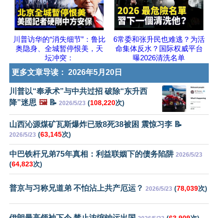
川普访华的“消失细节”：鲁比
6常委和张升民也难逃？为活
奥隐身、全城暂停恨美，天
命集体反水？国际权威平台
坛冲突：
曝2026清洗名单
更多文章导读：
2026年5月20日
川普以“奉承术”与中共过招 破除“东升西
降”迷思
🖼️
📝
(
108,220
次)
2026/5/23
山西沁源煤矿瓦斯爆炸已致8死38被困 震惊习李 📝
(
63,145
次)
2026/5/23
中巴铁杆兄弟75年真相：利益联姻下的债务陷阱
2026/5/23
(
64,823
次)
普京与习称兄道弟 不怕沾上共产厄运？
(
78,039
次)
2026/5/23
伊朗最高领袖下令 禁止浓缩铀运出国