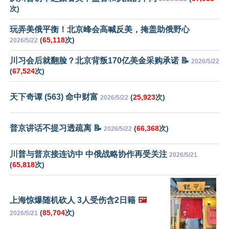
次)
玩弄美俄平衡！北京峰会高喊反美，掩盖助俄野心
(
65,118
次)
2026/5/22
川习会后就翻脸？北京背叛170亿美金采购承诺 📝
2026/5/22
(
67,524
次)
天下奇谭 (563) 命中财富
(
25,923
次)
2026/5/22
普京讲话不提习透疏离 📝
(
66,368
次)
2026/5/22
川普与普京接连访中 中俄战略协作再受关注
2026/5/21
(
65,818
次)
上海惊爆随机砍人 3人受伤含2日籍
🖼️
(
85,704
次)
2026/5/21