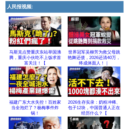
人民报视频:
马斯克点赞重庆东站举国沸
世界冠军吴柳芳为救父母跳
腾，重庆小伙吃不上饭求首
艳舞还债，2026还清40万，
富关注！【
终成体面人！｜
福建广东大水失控！百姓家
2026生存实录：奶粉冲稀、
当全泡烂了？杨梅事件炸
包子12块，中国普通人正在
锅！
经历什么？【