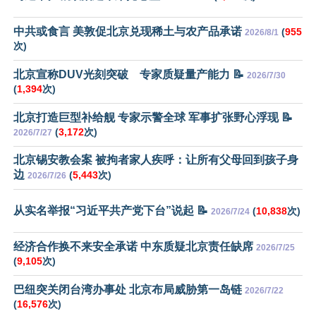
中共或食言 美敦促北京兑现稀土与农产品承诺
(
955
2026/8/1
次)
北京宣称DUV光刻突破 专家质疑量产能力 📝
2026/7/30
(
1,394
次)
北京打造巨型补给舰 专家示警全球 军事扩张野心浮现 📝
(
3,172
次)
2026/7/27
北京锡安教会案 被拘者家人疾呼：让所有父母回到孩子身
边
(
5,443
次)
2026/7/26
从实名举报“习近平共产党下台”说起 📝
(
10,838
次)
2026/7/24
经济合作换不来安全承诺 中东质疑北京责任缺席
2026/7/25
(
9,105
次)
巴纽突关闭台湾办事处 北京布局威胁第一岛链
2026/7/22
(
16,576
次)