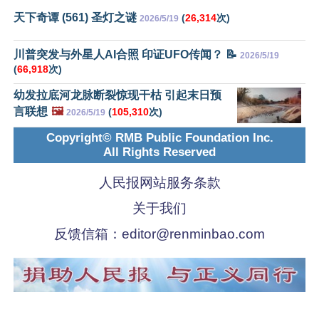
天下奇谭 (561) 圣灯之谜
(
26,314
次)
2026/5/19
川普突发与外星人AI合照 印证UFO传闻？ 📝
2026/5/19
(
66,918
次)
幼发拉底河龙脉断裂惊现干枯 引起末日预
言联想
🖼️
(
105,310
次)
2026/5/19
Copyright© RMB Public Foundation Inc.
All Rights Reserved
人民报网站服务条款
关于我们
反馈信箱：
editor@renminbao.com