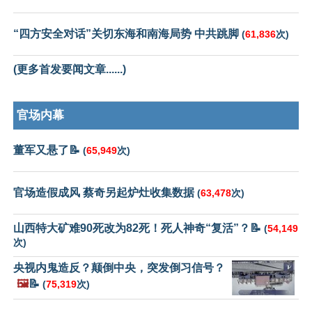
“四方安全对话”关切东海和南海局势 中共跳脚
(
61,836
次)
(更多首发要闻文章......)
官场内幕
董军又悬了📝
(
65,949
次)
官场造假成风 蔡奇另起炉灶收集数据
(
63,478
次)
山西特大矿难90死改为82死！死人神奇“复活”？📝
(
54,149
次)
央视内鬼造反？颠倒中央，突发倒习信号？
🖼️
📝
(
75,319
次)