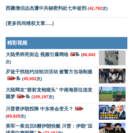
西藏僧侣达杰遭中共秘密判处七年徒刑
(
42,792
次)
(更多民间维权文章......)
精彩视频
大陆男猝死街边 视频引爆网络
🖼️
📝
(
86,842
次)
歹徒干扰纽约法轮功活动 被警方当场制服
🖼️▶️
📝
(
45,052
次)
大陆网友“箭射龙袍猪头” 中南海那位连发
噩梦
🖼️▶️
📝
(
105,197
次)
川普要伊朗投降 中东将会变天？
🖼️▶️
(
69,829
次)
美军一夜击沉6艘伊朗快艇 川普：伊朗“应
该举白旗投降”
▶️