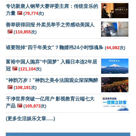
专访新唐人钢琴大赛评委主席：传统音乐的
力量
🖼️
(
79,774
次)
善举获得回报 外卖员举手之劳感动美国人
🖼️
(
110,855
次)
谁要毁掉“四千年美女”？鞠婧祎24小时惊魂📝
(
44,082
次)
富裕中国人抛弃“中国梦” 入籍日本连2年居
冠
🖼️
(
121,104
次)
“神韵万岁！”神韵之美令法国观众深深陶醉
🖼️
(
108,181
次)
干净世界突破一亿用户 影视教育云端七大
产品
🖼️
(
105,873
次)
(更多生活娱乐文章......)