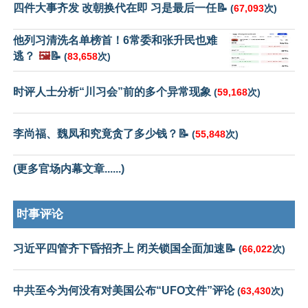
四件大事齐发 改朝换代在即 习是最后一任📝
(
67,093
次)
他列习清洗名单榜首！6常委和张升民也难
逃？
🖼️
📝
(
83,658
次)
时评人士分析“川习会”前的多个异常现象
(
59,168
次)
李尚福、魏凤和究竟贪了多少钱？📝
(
55,848
次)
(更多官场内幕文章......)
时事评论
习近平四管齐下昏招齐上 闭关锁国全面加速📝
(
66,022
次)
中共至今为何没有对美国公布“UFO文件”评论
(
63,430
次)