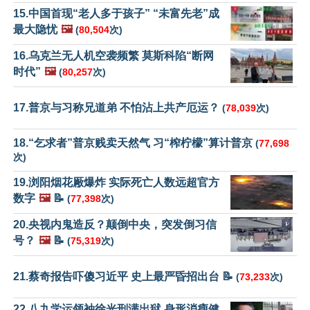
15.中国首现“老人多于孩子” “未富先老”成
最大隐忧
🖼️
(
80,504
次)
16.乌克兰无人机空袭频繁 莫斯科陷“断网
时代”
🖼️
(
80,257
次)
17.普京与习称兄道弟 不怕沾上共产厄运？
(
78,039
次)
18.“乞求者”普京贱卖天然气 习“榨柠檬”算计普京
(
77,698
次)
19.浏阳烟花厰爆炸 实际死亡人数远超官方
数字
🖼️
📝
(
77,398
次)
20.央视内鬼造反？颠倒中央，突发倒习信
号？
🖼️
📝
(
75,319
次)
21.蔡奇报告吓傻习近平 史上最严昏招出台 📝
(
73,233
次)
22.八九学运领袖徐光刑满出狱 身形消瘦健