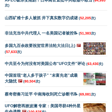
APEC破冰变闹剧！日本高官直批中共敢做不敢当
(
64,995
次)
山西矿难十多人被抓 井下真实数字仍成谜
(
52,205
次)
非法充当中共代理人 一名美国记者被控📝
(
51,383
次)
多国九百余政要祝贺世界法轮大法日(上)
🖼️
(
57,633
次)
中共至今为何没有对美国公布“UFO文件”评论
(
63,430
次)
中国首现“老人多于孩子” “未富先老”成最
大隐忧
🖼️
(
80,504
次)
蔡奇密奏习近平 中南海收到死亡诊断书📝
(
69,081
次)
UFO解密再掀波澜 专家：美国寻获4种外星
生命遗骸
🖼️
(
100,828
次)