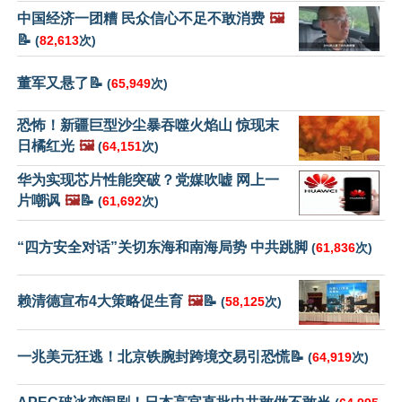
中国经济一团糟 民众信心不足不敢消费
🖼️
📝
(
82,613
次)
董军又悬了📝
(
65,949
次)
恐怖！新疆巨型沙尘暴吞噬火焰山 惊现末
日橘红光
🖼️
(
64,151
次)
华为实现芯片性能突破？党媒吹嘘 网上一
片嘲讽
🖼️
📝
(
61,692
次)
“四方安全对话”关切东海和南海局势 中共跳脚
(
61,836
次)
赖清德宣布4大策略促生育
🖼️
📝
(
58,125
次)
一兆美元狂逃！北京铁腕封跨境交易引恐慌📝
(
64,919
次)