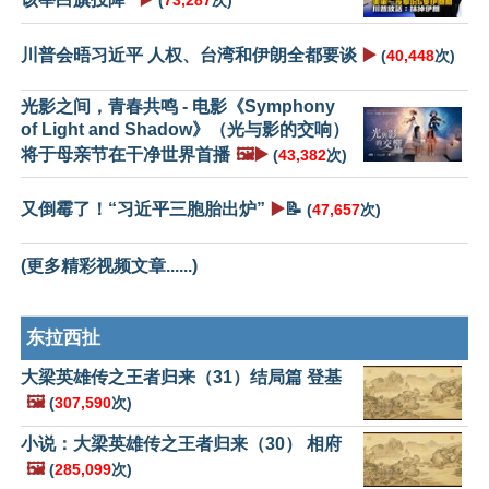
(
73,287
次)
川普会晤习近平 人权、台湾和伊朗全都要谈
▶️
(
40,448
次)
光影之间，青春共鸣 - 电影《Symphony
of Light and Shadow》（光与影的交响）
将于母亲节在干净世界首播
🖼️▶️
(
43,382
次)
又倒霉了！“习近平三胞胎出炉”
▶️
📝
(
47,657
次)
(更多精彩视频文章......)
东拉西扯
大梁英雄传之王者归来（31）结局篇 登基
🖼️
(
307,590
次)
小说：大梁英雄传之王者归来（30） 相府
🖼️
(
285,099
次)