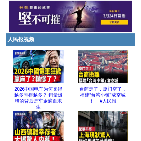
人民报视频
2026中国电车为何卖得
台商走了，厦门空了，
越多亏得越多？ 销量爆
福建“台湾小镇”成空城
增的背后是车企滴血求
！｜ #人民报
生