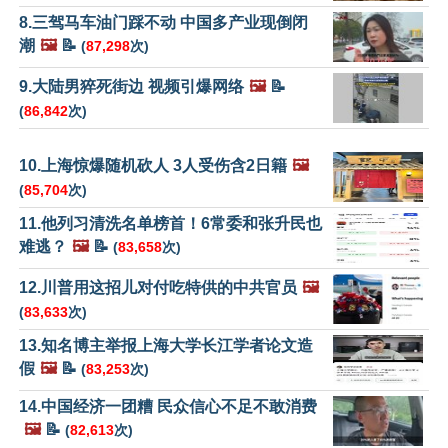
8.三驾马车油门踩不动 中国多产业现倒闭
潮
🖼️
📝
(
87,298
次)
9.大陆男猝死街边 视频引爆网络
🖼️
📝
(
86,842
次)
10.上海惊爆随机砍人 3人受伤含2日籍
🖼️
(
85,704
次)
11.他列习清洗名单榜首！6常委和张升民也
难逃？
🖼️
📝
(
83,658
次)
12.川普用这招儿对付吃特供的中共官员
🖼️
(
83,633
次)
13.知名博主举报上海大学长江学者论文造
假
🖼️
📝
(
83,253
次)
14.中国经济一团糟 民众信心不足不敢消费
🖼️
📝
(
82,613
次)