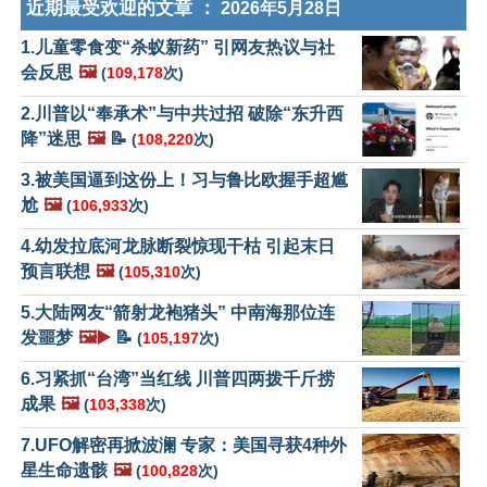
近期最受欢迎的文章 ：
2026年5月28日
1.儿童零食变“杀蚁新药” 引网友热议与社
会反思
🖼️
(
109,178
次)
2.川普以“奉承术”与中共过招 破除“东升西
降”迷思
🖼️
📝
(
108,220
次)
3.被美国逼到这份上！习与鲁比欧握手超尴
尬
🖼️
(
106,933
次)
4.幼发拉底河龙脉断裂惊现干枯 引起末日
预言联想
🖼️
(
105,310
次)
5.大陆网友“箭射龙袍猪头” 中南海那位连
发噩梦
🖼️▶️
📝
(
105,197
次)
6.习紧抓“台湾”当红线 川普四两拨千斤捞
成果
🖼️
(
103,338
次)
7.UFO解密再掀波澜 专家：美国寻获4种外
星生命遗骸
🖼️
(
100,828
次)