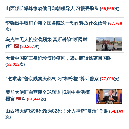
山西煤矿爆炸惊动俄日印朝领导人 习很丢脸📝
(
65,569
次)
李强出手取消户籍？国务院这一动作释放什么信号
(
67,766
次)
乌克兰无人机空袭频繁 莫斯科陷“断网时
代”
🖼️
(
80,257
次)
大量中国矿工身陷埃博拉疫区，恐走暗道逃离回国📝
(
52,312
次)
“乞求者”普京贱卖天然气 习“榨柠檬”算计普京
(
77,698
次)
美前大使吁白宫建全球联盟 抵制中共活摘
器官
🖼️
📝
(
61,441
次)
山西特大矿难90死改为82死！死人神奇“复活”？📝
(
54,149
次)