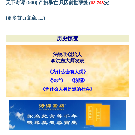
天下奇谭 (566) 产妇暴亡 只因前世孽缘
(
62,743
次)
(更多首页文章......)
历史惊变
法轮功创始人
李洪志大师发表
《为什么会有人类》
《法难》
《惊醒》
《为什么人类是迷的社会》