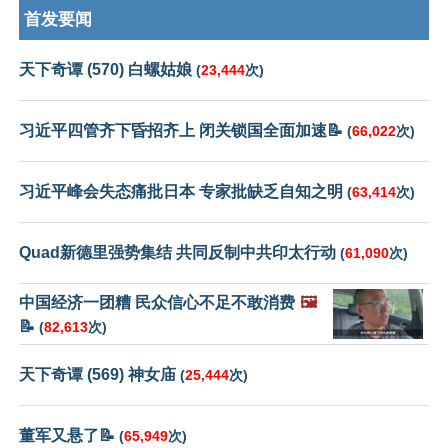
首发要闻
天下奇谭 (570) 白螺姑娘
(
23,444
次)
习近平四管齐下昏招齐上 闭关锁国全面加速📝
(
66,022
次)
习近平峰会失态痛批日本 专家批缺乏自知之明
(
63,414
次)
Quad新德里强势集结 共同反制中共印太行动
(
61,090
次)
中国经济一团糟 民众信心不足不敢消费
🖼️
📝
(
82,613
次)
天下奇谭 (569) 神女庙
(
25,444
次)
董军又悬了📝
(
65,949
次)