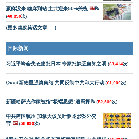
赢麻没来 输麻到站 土共迎来50%关税
🖼️
📝
(
48,836
次)
(更多幽默笑话文章......)
国际新闻
习近平峰会失态痛批日本 专家批缺乏自知之明
(
63,414
次)
Quad新德里强势集结 共同反制中共印太行动
(
61,090
次)
新疆哈萨克作家被指“极端思想”遭羁押📝
(
52,560
次)
中共跨国镇压 加拿大议员吁驱逐涉案外交
官
🖼️
(
58,690
次)