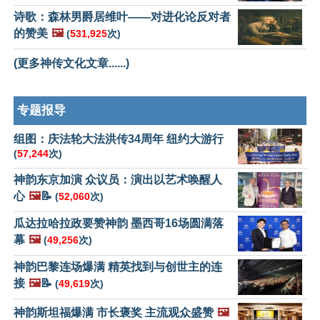
诗歌：森林男爵居维叶——对进化论反对者
的赞美
🖼️
(
531,925
次)
(更多神传文化文章......)
专题报导
组图：庆法轮大法洪传34周年 纽约大游行
(
57,244
次)
神韵东京加演 众议员：演出以艺术唤醒人
心
🖼️
📝
(
52,060
次)
瓜达拉哈拉政要赞神韵 墨西哥16场圆满落
幕
🖼️
(
49,256
次)
神韵巴黎连场爆满 精英找到与创世主的连
接
🖼️
📝
(
49,619
次)
神韵斯坦福爆满 市长褒奖 主流观众盛赞
🖼️