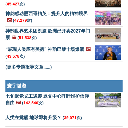
(
45,427
次)
神韵感动墨西哥精英：提升人的精神境界
🖼️
(
47,279
次)
神韵世界艺术团凯旋 欧洲已开卖2027年门
票
🖼️
(
51,538
次)
“展现人类应有美德” 神韵巴黎十场爆满
🖼️
(
43,578
次)
(更多专题报导文章......)
寰宇遨游
七旬退党义工遇袭 退党中心呼吁维护信仰
自由
🖼️
(
142,540
次)
人类在觉醒 地球即将升级？
(
39,071
次)