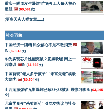
重庆一隧道发生爆炸4亡9伤 工人每天提心
吊胆
🖼️
(
69,561
次)
(更多天灾人祸文章......)
社会万象
中国经济一团糟 民众信心不足不敢消费
🖼️
📝
(
82,613
次)
华为实现芯片性能突破？党媒吹嘘 网上一
片嘲讽
🖼️
📝
(
61,692
次)
中国首现“老人多于孩子” “未富先老”成最
大隐忧
🖼️
(
80,504
次)
山西沁源煤矿瓦斯爆炸已致8死38被困 震惊习李📝
(
63,145
次)
儿童零食变“杀蚁新药” 引网友热议与社会