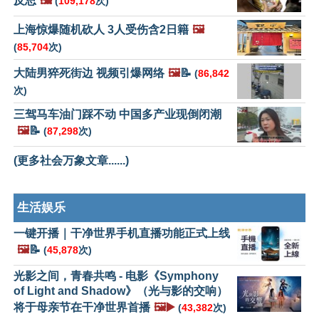
反思
🖼️
(
109,178
次)
上海惊爆随机砍人 3人受伤含2日籍
🖼️
(
85,704
次)
大陆男猝死街边 视频引爆网络
🖼️
📝
(
86,842
次)
三驾马车油门踩不动 中国多产业现倒闭潮
🖼️
📝
(
87,298
次)
(更多社会万象文章......)
生活娱乐
一键开播｜干净世界手机直播功能正式上线
🖼️
📝
(
45,878
次)
光影之间，青春共鸣 - 电影《Symphony
of Light and Shadow》（光与影的交响）
将于母亲节在干净世界首播
🖼️▶️
(
43,382
次)