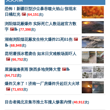
恐怖！新疆巨型沙尘暴吞噬火焰山 惊现末
日橘红光
🖼️
(
64,151
次)
浏阳烟花厰爆炸 实际死亡人数远超官方数
字
🖼️
📝
(
77,398
次)
湖南浏阳烟花厰发生特大爆炸21死61伤
🖼️
📝
(
68,949
次)
昆明遭强冰雹袭击 如末日灾难般场面吓人
🖼️
(
66,752
次)
屋漏偏逢夜雨 陕西多地突降大雪
🖼️
📝
(
64,712
次)
爆炸又来了！济南一厂房爆炸升起巨大火球
🖼️
(
71,653
次)
目击者揭北京集市推土车撞人惨案内情
(
40,912
次)