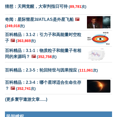
猜想：天网觉醒，大审判指日可待
(
89,781
次)
奇闻：星际彗星3I/ATLAS是外星飞船
🖼️
(
249,018
次)
百科精品：3.1-2：引力子和高能量时空粒
子
🖼️
(
363,869
次)
百科精品：3.1-1：物质粒子和能量子有相
同的来源吗？
🖼️
(
352,758
次)
百科精品：2.3-5：轮回转世与因果报应
(
111,061
次)
百科精品：2.3-4：哪个星球适合生命生存
？
🖼️
(
352,741
次)
(更多寰宇遨游文章......)
民间维权