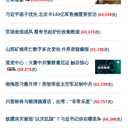
习近平面子优先 北京卡140亿军售搁置美官访
(
64,549
次)
官场造假成风 蔡奇另起炉灶收集数据
(
63,478
次)
山西矿难死亡数字多次变动 外界质疑瞒报
(
51,196
次)
退党中心：大量中共警察遭厄运 触目惊心
🖼️
📝
(
59,275
次)
南海恶习搬月球！美智库促太空军反制中共
(
62,249
次)
川普称将与赖清德通话，台湾：“非常乐意”
(
50,757
次)
披露洪灾被指“以灾乱国”？习总书记你在哪里📝
(
66,386
次)