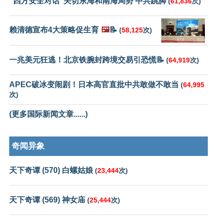
“四方安全对话”关切东海和南海局势 中共跳脚
(
61,836
次)
赖清德宣布4大策略促生育
🖼️
📝
(
58,125
次)
一兆美元狂逃！北京铁腕封跨境交易引恐慌📝
(
64,919
次)
APEC破冰变闹剧！日本高官直批中共敢做不敢当
(
64,995
次)
(更多国际新闻文章......)
奇闻异象
天下奇谭 (570) 白螺姑娘
(
23,444
次)
天下奇谭 (569) 神女庙
(
25,444
次)