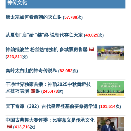
神传文化
唐太宗如何看前朝的灭亡📝
(
57,788
次)
从夏朝“启”始 “桀”终 说朝代存亡天定
(
49,025
次)
神韵抵波兰 粉丝热情接机 多城票房售罄
🖼️
(
223,811
次)
秦岭太白山的神奇传说📝
(
82,052
次)
干净世界独家首播：神韵2025中秋舞蹈技
术技巧表演
🖼️
📝
(
245,473
次)
天下奇谭（392）古代皇帝登基前要修德学道
(
101,514
次)
中国古典舞大赛评委：比赛意义是传承文化
🖼️
(
413,716
次)