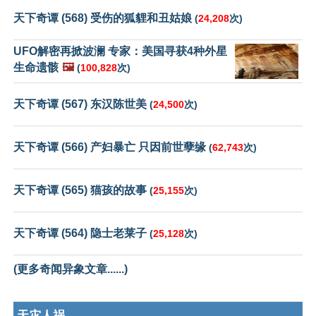
天下奇谭 (568) 受伤的狐貍和丑姑娘
(
24,208
次)
UFO解密再掀波澜 专家：美国寻获4种外星
生命遗骸
🖼️
(
100,828
次)
天下奇谭 (567) 东汉陈世美
(
24,500
次)
天下奇谭 (566) 产妇暴亡 只因前世孽缘
(
62,743
次)
天下奇谭 (565) 猫孩的故事
(
25,155
次)
天下奇谭 (564) 隐士老莱子
(
25,128
次)
(更多奇闻异象文章......)
天灾人祸