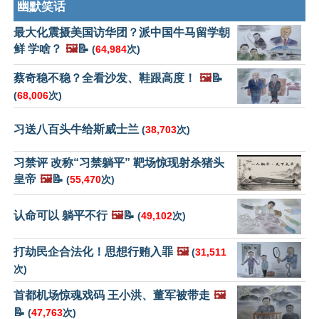
幽默笑话
最大化震摄美国访华团？派中国牛马留学朝
鲜 学啥？
🖼️
📝
(
64,984
次)
蔡奇稳不稳？全看沙发、鞋跟高度！
🖼️
📝
(
68,006
次)
习送八百头牛给斯威士兰
(
38,703
次)
习禁评 改称“习禁躺平” 靶场惊现射杀猪头
皇帝
🖼️
📝
(
55,470
次)
认命可以 躺平不行
🖼️
📝
(
49,102
次)
打劫民企合法化！思想行贿入罪
🖼️
(
31,511
次)
首都机场惊魂戏码 王小洪、董军被带走
🖼️
📝
(
47,763
次)