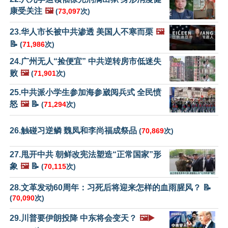
康受关注
🖼️
(
73,097
次)
23.华人市长被中共渗透 美国人不寒而栗
🖼️
📝
(
71,986
次)
24.广州无人“捡便宜” 中共逆转房市低迷失
败
🖼️
(
71,901
次)
25.中共派小学生参加海参崴阅兵式 全民愤
怒
🖼️
📝
(
71,294
次)
26.触碰习逆鳞 魏凤和李尚福成祭品
(
70,869
次)
27.甩开中共 朝鲜改宪法塑造“正常国家”形
象
🖼️
📝
(
70,115
次)
28.文革发动60周年：习死后将迎来怎样的血雨腥风？ 📝
(
70,090
次)
29.川普要伊朗投降 中东将会变天？
🖼️▶️