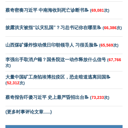
蔡奇密奏习近平 中南海收到死亡诊断书📝
(
69,081
次)
披露洪灾被指“以灾乱国”？习总书记你在哪里📝
(
66,386
次)
山西煤矿爆炸惊动俄日印朝领导人 习很丢脸📝
(
65,569
次)
李强出手取消户籍？国务院这一动作释放什么信号
(
67,766
次)
大量中国矿工身陷埃博拉疫区，恐走暗道逃离回国📝
(
52,312
次)
蔡奇报告吓傻习近平 史上最严昏招出台📝
(
73,233
次)
(更多时事评论文章......)