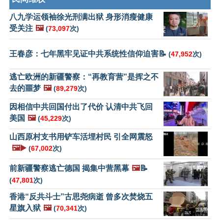
八九学运领袖徐光刑满出狱 身形消瘦健康
受关注
🖼️
(
73,097
次)
王春彦：七年黑牢见证中共系统性信仰迫害📝
(
47,952
次)
逃亡欧洲的新疆警察：“再教育营”是挥之不
去的噩梦
🖼️
(
89,279
次)
因相信中共回国付出了代价 认清中共飞回
美国
🖼️
(
45,229
次)
山西原村支书用铲车活埋村民 引全网震怒
🖼️▶️
(
67,002
次)
前新疆警察逃亡德国 揭集中营黑幕
🖼️
📝
(
47,801
次)
香港“反共斗士”古思尧病逝 曾多次焚烧五
星旗入狱
🖼️
(
70,341
次)