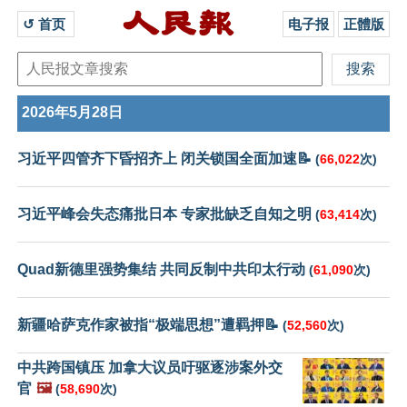
↺ 首页 
电子报
正體版
2026年5月28日
习近平四管齐下昏招齐上 闭关锁国全面加速📝
(
66,022
次)
习近平峰会失态痛批日本 专家批缺乏自知之明
(
63,414
次)
Quad新德里强势集结 共同反制中共印太行动
(
61,090
次)
新疆哈萨克作家被指“极端思想”遭羁押📝
(
52,560
次)
中共跨国镇压 加拿大议员吁驱逐涉案外交
官
🖼️
(
58,690
次)