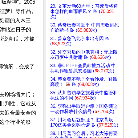
精神”。2005
29. 文革发动60周年：习死后将迎
西征梦》等作品。
来怎样的血雨腥风？ 📝 (
70,091
次)
刻画的入木三
30. 蔡奇密奏习近平 中南海收到死
家津贴过日子的
亡诊断书 📝 (
69,083
次)
业说真话，才被
31. 普京急飞北京事出有因 📝
(
68,923
次)
32. 外交秀后的中俄真相：无上限
友谊变中共附庸 📝 (
68,636
次)
33. 非CPTPP会员却擅办活动 中
郭德纲，变成了
共动作粗鲁惹怒各国 (
68,070
次)
34. 蔡奇稳不稳？全看沙发、鞋跟
高度！
🖼️
📝 (
68,008
次)
35. 从川普访华之旅看美中监管和
去剧场堵大门；
执法的不同 (
67,934
次)
批判性，它就从
36. 李强出手取消户籍？国务院这
一动作释放什么信号 (
67,769
次)
去迎合最安全的
37. 川习会后就翻脸？北京背叛
这个行业的祭
170亿美金采购承诺 📝 (
67,525
次)
38. 川习普习会后，习老大缘何要