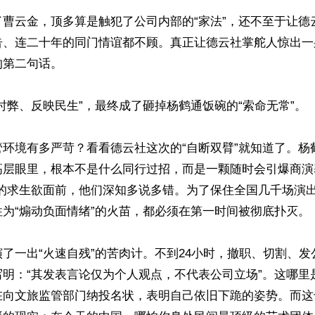
了曹云金，顶多算是触犯了公司内部的“家法”，还不至于让德
告、连二十年的同门情谊都不顾。真正让德云社掌舵人惊出一
第二句话。

时弊、反映民生”，最终成了砸掉杨鹤通饭碗的“索命无常”。

管环境有多严苛？看看德云社这次的“自断双臂”就知道了。杨
高层眼里，根本不是什么同行过招，而是一颗随时会引爆商演
人的求生欲面前，他们深知多说多错。为了保住全国几千场演
为“煽动负面情绪”的火苗，都必须在第一时间被彻底扑灭。

了一出“火速自残”的苦肉计。不到24小时，撤职、切割、
写明：“其发表言论仅为个人观点，不代表公司立场”。这哪里
在向文旅监管部门纳投名状，表明自己依旧下跪的姿势。而这