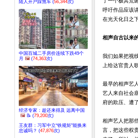
了一个极其荒
陆人开户踩煞车 (
56,344
次)
呼吁作品应该
在光天化日之下
相声自古以来的
中国百城二手房价连续下跌49个
我们如果把视
月
🖼️
(
74,363
次)
上给达官贵人歌
最早的相声艺
艺人来自社会
府的欺压、遭
经济专家：趁还来得及 远离中国
🖼️
📝 (
79,200
次)
相声艺人把那
王友群：习军中立“铁规矩”能换来
言，把这些权
忠诚吗？ (
47,876
次)