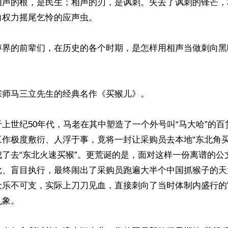
相声的根，是民生；相声的刃，是讽刺。失去了讽刺的锋芒，
权力摇尾乞怜的应声虫。

声界的前辈们，在历史的各个时期，是怎样用相声当做刺向黑
师马三立先生的经典名作《买猴儿》。

上世纪50年代，马老在其中塑造了一个外号叫“马大哈”的百
工作极度敷衍、人浮于事，竟将一封让采购员去本地“东北角买
成了去“东北火速买猴”。更荒诞的是，面对这样一份离谱的公
批、盲目执行，最终闹出了采购员跑遍大半个中国抓猴子的天
众乐不可支，实际上刀刀见血，直接刺向了当时体制内盛行的
象。
