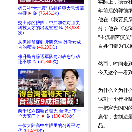
实际上，德云社
德云社“大地震” 杨鹤通犯大忌饭碗
年前后的郭德
被砸
▶️
📝 (
75,451
次)
他在《我要反
交出你的护照：中共加强对顶尖
科技人才的出境管控 📝 (
48,938
分；他在《论
次)
“主流相声演
从患抑郁症到读研究生 外孙女成
百姓们奉为“民间
功的秘诀 (
46,203
次)
张升民言辞透军队向习表忠行动
还不够 📝 (
61,895
次)
然而，时间走
今天这个一看到
为什么？为什
讽刺一个行业
一把寒光闪闪
两千张六四照首曝光 台湾是下一
个天安门？
▶️
📝 (
100,438
次)
庸俗，去制造
品。

一位大陆高中生眼里的习近平时
代 (
61,994
次)