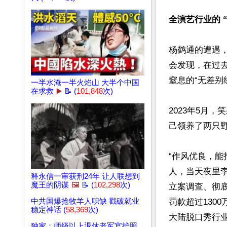
全演艺行业的 
杨鹤通的遭遇
会发现，在过
窒息的“无差别绞
一半水淹一半火焰山 大半个中国
在求救
▶️
📝 (
101,848
次)
2023年5月
己领养了两只野
“作风优良，能
人，当天夜里
释永信一审获刑24年 让人联想到
魔王的阴谋
🖼️
📝 (
102,298
次)
立案调查、彻
中共国爆抢牧羊人职缺 戳破就业
罚款超过130
稳定神话 (
58,369
次)
大陆脱口秀行业
独家：师级以上退休老军官护照