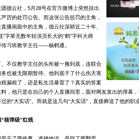
团德云社，5月28号在官方微博上突然挂出
其严厉的处罚公告。而这张公告惩罚的主角，
是直播画面中的主角，德云社深耕近二十年、
筱”字辈无数年轻演员长大的“鹤”字科大师
传习班教学主任——杨鹤通。

了。不仅教学主任的头衔被一撸到底，连联合
职务也被无限期暂停。他到底干了什么伤天害
偷税漏税了，还是私生活暴雷了？真实的答案
意料，他只是在自己的个人直播间里，面对网友发出的弹幕，
过的“大实话”。而就是这几句“大实话”，直接葬送了他的职业
“核弹级”红线
里干了两件事，准确地说，是踩了两颗雷。
