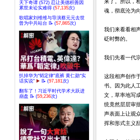
来了。所以，
天下奇谭 (572) 忍让美德积善因
累世未讼实难得 (
57,135
次)
魂，彻底沦为向
歌唱家刘维维与导演蔡元元去世
曾为中共站台 📝 (
57,865
次)
我们来看看相
砭时弊的。

我们先看一代宗
扒掉华为“韬定律”底裤 黄仁勋“实
这段相声创作于
话实说”
▶️
📝 (
97,181
次)
书。因为此人
翻车了！习近平时代学术大跃进
文，草率地写
崩盘 📝 (
59,236
次)
统竟然层层审
声表面上让观
挥和形式主义乱