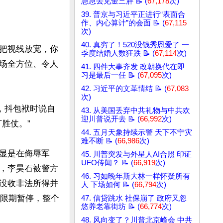
急急去见金三胖 📝 (
67,178
次)
39. 普京与习近平正进行“表面合
作、内心算计”的会面 📝 (
67,115
次)
40. 真穷了！520没钱秀恩爱了 一
把视线放宽，你
季度结婚人数狂跌 📝 (
67,114
次)
场全方位、令人
41. 四件大事齐发 改朝换代在即
习是最后一任 📝 (
67,095
次)
42. 习近平的文革情结 📝 (
67,083
次)
，抖包袱时说自
43. 从美国丢弃中共礼物与中共欢
迎川普说开去 📝 (
66,992
次)
仗。” 

44. 五月天象持续示警 天下不宁灾
难不断 📝 (
66,986
次)
明显是在侮辱军
45. 川普突发与外星人AI合照 印证
UFO传闻？ 📝 (
66,919
次)
，李昊石被警方
46. 习如晚年斯大林一样怀疑所有
没收非法所得并
人 下场如何 📝 (
66,794
次)
无限期暂停，整个
47. 信贷跳水 社保崩了 政府又忽
悠养老靠街坊 📝 (
66,774
次)
48. 风向变了？川普北京峰会 中共