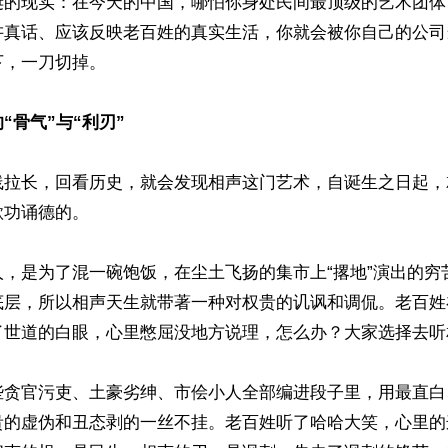
诞的现实：在今天的中国，哪怕你身处民间最顶级的艺术团体
讲真话、应该反映老百姓的真实生活，你就会被你自己的公司
，一刀切掉。

“骨气”与“利刃”
线拉长，回看历史，就会发现相声这门艺术，自诞生之日起，
功诵德的。

人，是为了混一碗饱饭，在尘土飞扬的集市上“撂地”演出的穷
底层，所以相声天生就带著一种对权贵的讥讽和调侃。老百姓
了世道的白眼，心里憋屈没地方说理，怎么办？大家选择去听相
些贪官污吏、土豪劣绅、市侩小人全部编进段子里，用最直白
贵的虚伪和丑态剥的一丝不挂。老百姓听了哈哈大笑，心里的