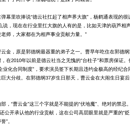
在弹幕里吹捧说“德云社扛起了相声界大旗”，杨鹤通表现的很
这么说，现在在行业里扛大旗的人有的是，比如天津的葫芦相
老师，大家都在为相声事业贡献力量。”

曹云金，原是郭德纲最器重的弟子之一。曹早年吃住在郭德纲
，在2010年以前是德云社当之无愧的“台柱子”和票房保证。但
“企业化合同制度”，要求演员签下长期且违约金极高的经纪合
生巨大分歧。在郭德纲37岁生日那天，曹云金在大闹生日宴
部，“曹云金”这三个字就是不能提的“伏地魔”、绝对的禁忌
，还公开承认他的行业贡献，这在公司高层眼里就是严重的“
誉”。
