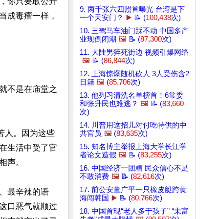
，你只要敢公开
9. 两千张六四照首曝光 台湾是下
当成毒瘤一样，
一个天安门？
▶️
📝 (
100,438
次)
10. 三驾马车油门踩不动 中国多产
业现倒闭潮
🖼️
📝 (
87,300
次)
11. 大陆男猝死街边 视频引爆网络
🖼️
📝 (
86,844
次)
12. 上海惊爆随机砍人 3人受伤含2
日籍
🖼️
(
85,706
次)
就不是在庙堂之
13. 他列习清洗名单榜首！6常委
和张升民也难逃？
🖼️
📝 (
83,660
次)
14. 川普用这招儿对付吃特供的中
苦人。因为这些
共官员
🖼️
(
83,635
次)
15. 知名博主举报上海大学长江学
在生活中受了官
者论文造假
🖼️
📝 (
83,255
次)
声。

16. 中国经济一团糟 民众信心不足
不敢消费
🖼️
📝 (
82,616
次)
17. 前公安董广平一只橡皮艇跨黄
、最辛辣的语
海闯韩国
▶️
📝 (
80,766
次)
这口恶气就顺过
18. 中国首现“老人多于孩子” “未富