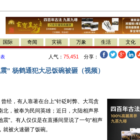
国际
奇闻
灾祸
万象
生活
文化
人气：
75,451
分享：
发表
地震” 杨鹤通犯大忌饭碗被砸（视频）
】曾经，有人靠著在台上“针砭时弊、大骂贪
江南北，被奉为民间英雄；近日，大陆相声界
地震”。有人仅仅是在直播间里说了一句“相声
，就被火速砸了饭碗。
