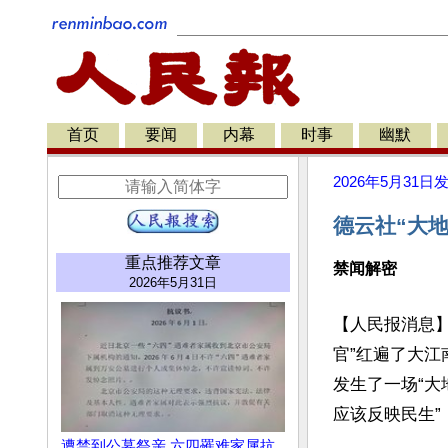
首页
要闻
内幕
时事
幽默
2026年5月31日
德云社“大
重点推荐文章
禁闻解密
2026年5月31日
【人民报消息
官”红遍了大
发生了一场“大
应该反映民生”
遭禁到公墓祭亲 六四罹难家属抗