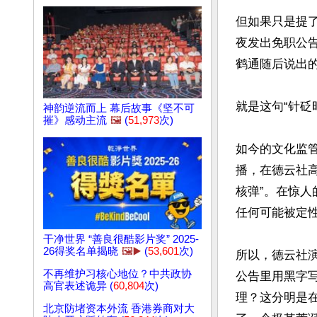
但如果只是提
夜发出免职公
鹤通随后说出的
就是这句“针砭
神韵逆流而上 幕后故事《坚不可
摧》感动主流
🖼️
(
51,973
次)
如今的文化监
播，在德云社
核弹”。在惊
任何可能被定性
干净世界 “善良很酷影片奖” 2025-
26得奖名单揭晓
🖼️▶️
(
53,601
次)
所以，德云社演
不再维护习核心地位？中共政协
公告里用黑字
高官表述诡异 (
60,804
次)
理？这分明是
北京防堵资本外流 香港券商对大