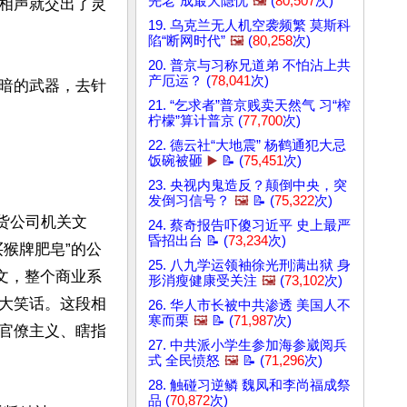
先老”成最大隐忧
🖼️
(
80,507
次)
相声就交出了灵
19. 乌克兰无人机空袭频繁 莫斯科
陷“断网时代”
🖼️
(
80,258
次)
20. 普京与习称兄道弟 不怕沾上共
产厄运？ (
78,041
次)
暗的武器，去针
21. “乞求者”普京贱卖天然气 习“榨
柠檬”算计普京 (
77,700
次)
22. 德云社“大地震” 杨鹤通犯大忌
饭碗被砸
▶️
📝 (
75,451
次)
23. 央视内鬼造反？颠倒中央，突
发倒习信号？
🖼️
📝 (
75,322
次)
货公司机关文
24. 蔡奇报告吓傻习近平 史上最严
昏招出台 📝 (
73,234
次)
猴牌肥皂”的公
25. 八九学运领袖徐光刑满出狱 身
文，整个商业系
形消瘦健康受关注
🖼️
(
73,102
次)
大笑话。这段相
26. 华人市长被中共渗透 美国人不
寒而栗
🖼️
📝 (
71,987
次)
官僚主义、瞎指
27. 中共派小学生参加海参崴阅兵
式 全民愤怒
🖼️
📝 (
71,296
次)
28. 触碰习逆鳞 魏凤和李尚福成祭
品 (
70,872
次)