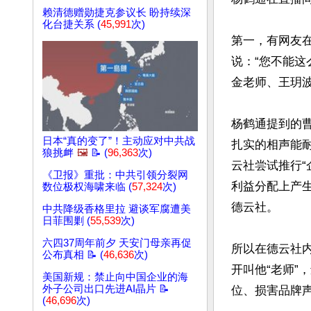
赖清德赠勋捷克参议长 盼持续深
化台捷关系 (
45,991
次)
第一，有网友
说：“您不能
金老师、王玥波
杨鹤通提到的
日本“真的变了”！主动应对中共战
扎实的相声能耐
狼挑衅
🖼️
📝 (
96,363
次)
云社尝试推行
《卫报》重批：中共引领分裂网
利益分配上产
数位极权海啸来临 (
57,324
次)
德云社。

中共降级香格里拉 避谈军腐遭美
日菲围剿 (
55,539
次)
六四37周年前夕 天安门母亲再促
所以在德云社内
公布真相 📝 (
46,636
次)
开叫他“老师”
美国新规：禁止向中国企业的海
外子公司出口先进AI晶片 📝
位、损害品牌声
(
46,696
次)