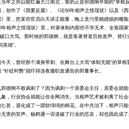
当年之所以能红遍大江南北，靠的正是郭德纲早期的“草根反叛
纲，创作了《我要反腐》、《论50年相声之怪现状》以及《
腐》里，把某些官员白天讲正能量，晚上贪污受贿嫖娼的嘴脸
50年相声之怪现状》里，对著体制内那些不学无术、全靠国
员”破口大骂。那时候的郭德纲，就是靠著替老百姓发声、替行
英雄”。

到今天，曾经那个满身带刺、在舞台上大骂“体制无能”的草根
 “针砭时弊”就吓得连夜撤职发通告的郭董事长。

么郭德纲不敢讽刺了？因为讽刺一个居委会主任，居委会就能
乱象，行业协会就能让你全网消失。当相声艺术被剥离了社会
的匕首，退化成了一团软绵绵的棉花。在中共治下，相声只能
最无害的笑声。杨鹤通一语道破了行业的悲哀，却也因此成了