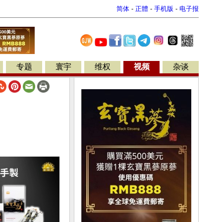
简体
-
正體
-
手机版
-
电子报
专题
寰宇
维权
视频
杂谈