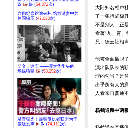
议
🖼️
📝 (
54,872
次)
大陆知名相声社
六四纪念馆遭破坏 馆方谴责中共
了一张措辞极
跨国镇压 (
47,038
次)
不是别人，正
看著“九、霄、
兄、德云社相声
他被全面撤职
艾文：追车 ——渥太华街头的一
演出队队长的
场躲猫猫
🖼️
(
58,292
次)
理的勾当？是
出乎所有人的
人看来再普通不
杨鹤通踩中两颗
录音曝光！最强复仇者联盟为于
朦胧发声
▶️
📝 (
74,111
次)
杨鹤通在直播间