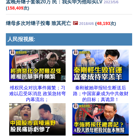
孟晚舟继子套装20万 民：我买华为他却买LV
2023/5/6
(
158,409
次)
继母多次对继子投毒 致其死亡
🖼️
(
48,193
次)
2018/4/6
人民报视频:
维权民众对抗事件频繁；习
秦刚被她举报轻生断送后
难以忍受坏消息 政策急转弯
路；中国富豪成为中共敛财
内幕流出；
的目标；真诡异！