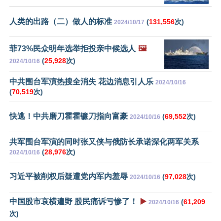
人类的出路（二）做人的标准
(
131,556
次)
2024/10/17
菲73%民众明年选举拒投亲中候选人
🖼️
(
25,928
次)
2024/10/16
中共围台军演热搜全消失 花边消息引人乐
2024/10/16
(
70,519
次)
快逃！中共磨刀霍霍镰刀指向富豪
(
69,552
次)
2024/10/16
共军围台军演的同时张又侠与俄防长承诺深化两军关系
(
28,976
次)
2024/10/16
习近平被削权后疑遭党内军内羞辱
(
97,028
次)
2024/10/16
中国股市哀横遍野 股民痛诉亏惨了！
▶️
(
61,209
2024/10/16
次)