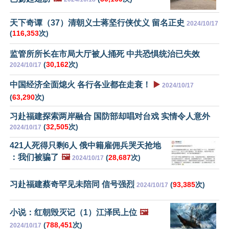
天下奇谭（37）清朝义士蒋坚行侠仗义 留名正史
2024/10/17
(
116,353
次)
监管所所长在市局大厅被人捅死 中共恐惧统治已失效
(
30,162
次)
2024/10/17
中国经济全面熄火 各行各业都在走衰！
▶️
2024/10/17
(
63,290
次)
习赴福建探索两岸融合 国防部却唱对台戏 实情令人意外
(
32,505
次)
2024/10/17
421人死得只剩6人 俄中籍雇佣兵哭天抢地
：我们被骗了
🖼️
(
28,687
次)
2024/10/17
习赴福建蔡奇罕见未陪同 信号强烈
(
93,385
次)
2024/10/17
小说：红朝毁灭记（1）江泽民上位
🖼️
(
788,451
次)
2024/10/17