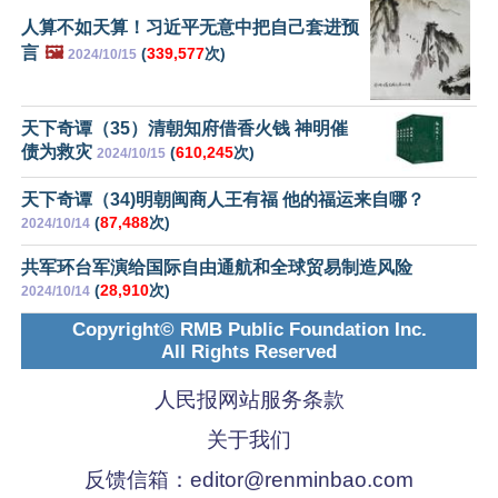
人算不如天算！习近平无意中把自己套进预
言
🖼️
(
339,577
次)
2024/10/15
天下奇谭（35）清朝知府借香火钱 神明催
债为救灾
(
610,245
次)
2024/10/15
天下奇谭（34)明朝闽商人王有福 他的福运来自哪？
(
87,488
次)
2024/10/14
共军环台军演给国际自由通航和全球贸易制造风险
(
28,910
次)
2024/10/14
Copyright© RMB Public Foundation Inc.
All Rights Reserved
人民报网站服务条款
关于我们
反馈信箱：
editor@renminbao.com