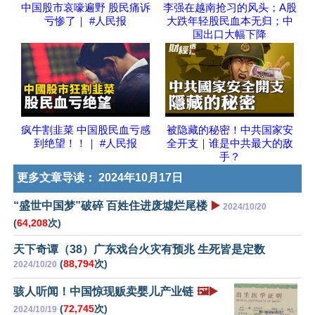
中国股市哀嚎遍野 股民痛诉
李强在越南抢习的风头；A股
亏惨了｜ #人民报
大跌年轻股民血本无归；中
国出口大幅下降
疯牛割韭菜 中国股民血亏感
被隐藏的秘密！中共国家安
到绝望！！｜ #人民报
全开支｜谁是中共最大的敌
手？
更多文章导读：
2024年10月17日
“盛世中国梦”破碎 百姓住进废墟烂尾楼
▶️
2024/10/20
(
64,208
次)
天下奇谭（38）广东戏台火灾有预兆 生死皆是定数
(
88,794
次)
2024/10/20
骇人听闻！中国惊现贩卖婴儿产业链
🖼️▶️
(
72,745
次)
2024/10/19