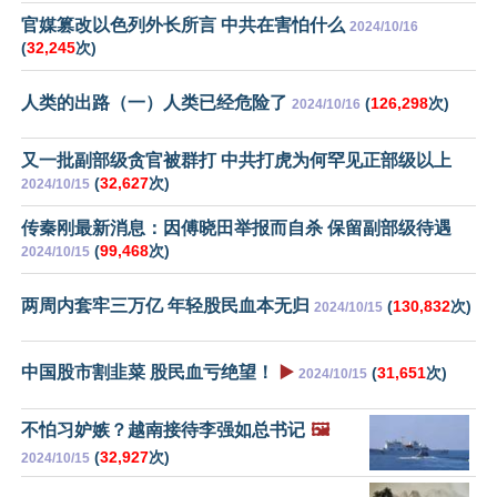
官媒篡改以色列外长所言 中共在害怕什么
2024/10/16
(
32,245
次)
人类的出路（一）人类已经危险了
(
126,298
次)
2024/10/16
又一批副部级贪官被群打 中共打虎为何罕见正部级以上
(
32,627
次)
2024/10/15
传秦刚最新消息：因傅晓田举报而自杀 保留副部级待遇
(
99,468
次)
2024/10/15
两周内套牢三万亿 年轻股民血本无归
(
130,832
次)
2024/10/15
中国股市割韭菜 股民血亏绝望！
▶️
(
31,651
次)
2024/10/15
不怕习妒嫉？越南接待李强如总书记
🖼️
(
32,927
次)
2024/10/15