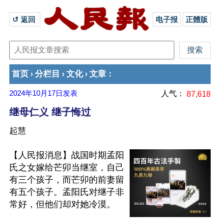
↺ 返回 
电子报
正體版
首页
分栏目
文化
文章
›
›
›
：
2024年10月17日
发表
人气：
87,618
继母仁义 继子悔过
起慧
【人民报消息】战国时期孟阳
氏之女嫁给芒卯当继室，自己
有三个孩子，而芒卯的前妻留
有五个孩子。孟阳氏对继子非
常好，但他们却对她冷漠。
