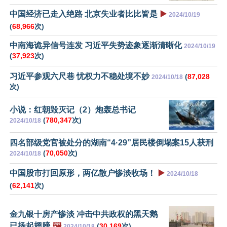
中国经济已走入绝路 北京失业者比比皆是
▶️
2024/10/19
(
68,966
次)
中南海诡异信号连发 习近平失势迹象逐渐清晰化
2024/10/19
(
37,923
次)
习近平参观六尺巷 忧权力不稳处境不妙
(
87,028
2024/10/18
次)
小说：红朝毁灭记（2）炮轰总书记
(
780,347
次)
2024/10/18
四名部级党官被处分的湖南“4·29”居民楼倒塌案15人获刑
(
70,050
次)
2024/10/18
中国股市打回原形，两亿散户惨淡收场！
▶️
2024/10/18
(
62,141
次)
金九银十房产惨淡 冲击中共政权的黑天鹅
已扬起翅膀
🖼️
(
30,169
次)
2024/10/18