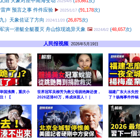
太阳 天象对应中南海变动
(
15,861
次)
2025/4/5
听雷声 预言之事 件件应验
▶️
(
91,178
次)
2025/1/17
九）天象佐证了方向
(
26,875
次)
2024/11/20
军演一潜艇全艇覆灭 舟山惊现诡异天象
🖼️
(
48,657
次)
2024/6/2
人民报视频
2026年5月19日
举国沸腾，重庆小
世界冠军吴柳芳为救父母跳艳舞还债，
福建广东大水失控
注！【
2026还清40万，终成体面人！｜
了？杨梅事件炸锅