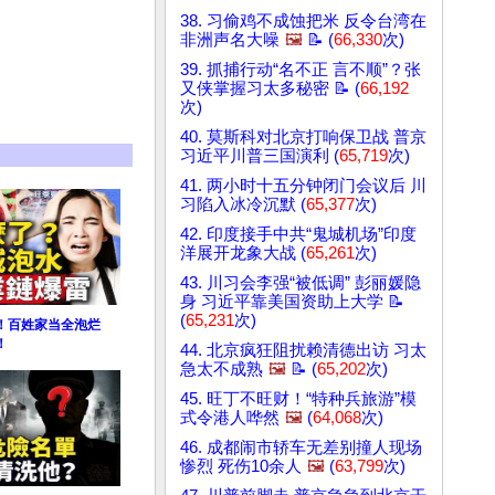
38. 习偷鸡不成蚀把米 反令台湾在
非洲声名大噪
🖼️
📝 (
66,330
次)
39. 抓捕行动“名不正 言不顺”？张
又侠掌握习太多秘密 📝 (
66,192
次)
40. 莫斯科对北京打响保卫战 普京
习近平川普三国演利 (
65,719
次)
41. 两小时十五分钟闭门会议后 川
习陷入冰冷沉默 (
65,377
次)
42. 印度接手中共“鬼城机场”印度
洋展开龙象大战 (
65,261
次)
43. 川习会李强“被低调” 彭丽媛隐
身 习近平靠美国资助上大学 📝
(
65,231
次)
！百姓家当全泡烂
！
44. 北京疯狂阻扰赖清德出访 习太
急太不成熟
🖼️
📝 (
65,202
次)
45. 旺丁不旺财！“特种兵旅游”模
式令港人哗然
🖼️
(
64,068
次)
46. 成都闹市轿车无差别撞人现场
惨烈 死伤10余人
🖼️
(
63,799
次)