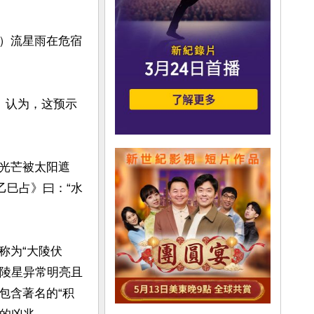
a）流星雨在危宿
》认为，这预示
光芒被太阳遮
乙巳占》曰：“水
称为“大陵伏
大陵星异常明亮且
包含著名的“积