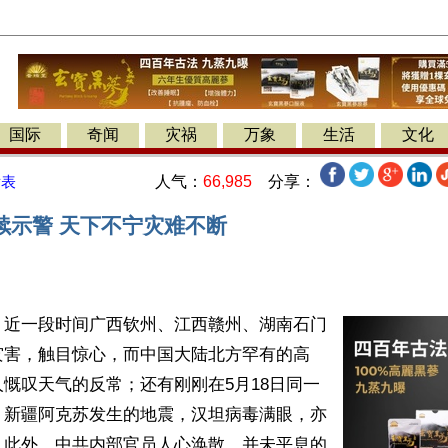
国际
奇闻
灾祸
万象
生活
文化
人气：
66,985
分享：
发表
续示警 天下不宁灾难不断
】近一段时间广西钦州、江西赣州、湖南石门
灾害，触目惊心，而中国大陆北方罕有的高
慨叹天气的反常；还有刚刚在5月18日同一
、新疆阿克苏发生的地震，汉坦病毒满眼，亦
。此外，中共内部官员人心涣散，并未平息的