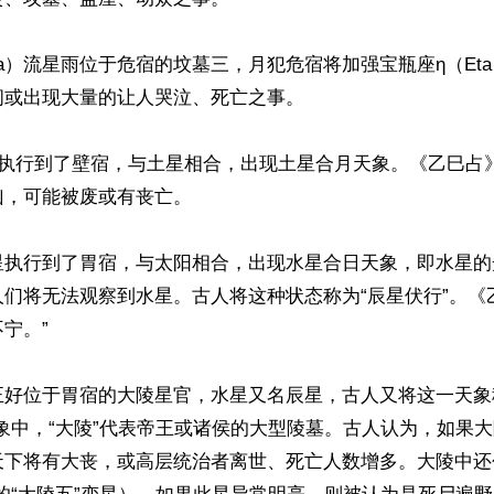
ta）流星雨位于危宿的坟墓三，月犯危宿将加强宝瓶座η（Et
或出现大量的让人哭泣、死亡之事。

球执行到了壁宿，与土星相合，出现土星合月天象。《乙巳占
，可能被废或有丧亡。

星执行到了胃宿，与太阳相合，出现水星合日天象，即水星的
们将无法观察到水星。古人将这种状态称为“辰星伏行”。《
宁。”

正好位于胃宿的大陵星官，水星又名辰星，古人又将这一天象
象中，“大陵”代表帝王或诸侯的大型陵墓。古人认为，如果
天下将有大丧，或高层统治者离世、死亡人数增多。大陵中还