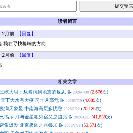
读者留言
2月前
【回复】
枪 我在寻找枪响的方向
2月前
【回复】
兆
相关文章
三峡大坝：从暴雨到地震的反思
📝
(
2,676
次)
2026/7/30
 天下大水有大疫 习十月高危
📝
(
4,689
次)
2026/7/29
疫病天象显 中南海高层多忧愁
(
20,125
次)
2026/7/22
已揭示 月与金星犯鬼宿又是凶兆
📝
(
41,839
次)
2026/6/21
密集爆发 北京极凶之兆曡加
📝
(
53,571
次)
2026/2/23