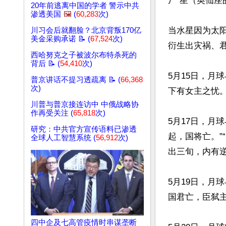
尸”星（英仙座
20年前逃离中国的学者 警示中共
渗透美国
🖼️
(
60,283
次)
当水星因为太
川习会后就翻脸？北京背叛170亿
美金采购承诺 📝 (
67,524
次)
衍生出灾祸、君
西哈努克之子被波尔布特杀死的
背后 📝 (
54,410
次)
5月15日，月
普京讲话不提习透疏离 📝 (
66,368
次)
下有女主之忧。
川普与普京接连访中 中俄战略协
作再受关注 (
65,818
次)
5月17日，月
研究：中共官方宣传语料已渗透
起，国将亡。”
全球人工智慧系统 (
56,912
次)
出三旬，内有逆
5月19日，月
国君亡，臣弑主
四中企及七高管疫情时串谋垄断