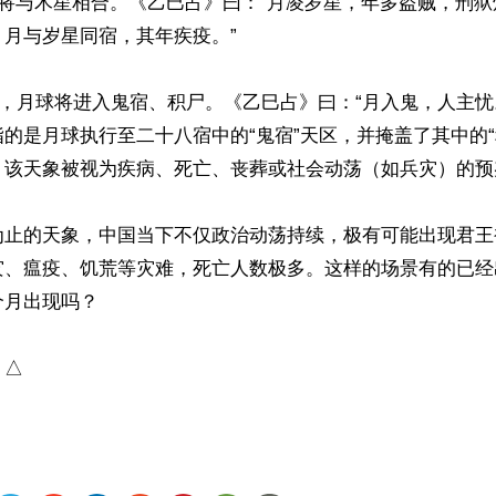
球将与木星相合。《乙巳占》曰：“月凌岁星，年多盗贼，刑
月与岁星同宿，其年疾疫。”

2日，月球将进入鬼宿、积尸。《乙巳占》曰：“月入鬼，人主忧。
的是月球执行至二十八宿中的“鬼宿”天区，并掩盖了其中的“
，该天象被视为疾病、死亡、丧葬或社会动荡（如兵灾）的预兆
为止的天象，中国当下不仅政治动荡持续，极有可能出现君王
灾、瘟疫、饥荒等灾难，死亡人数极多。这样的场景有的已经
月出现吗？

）△
ww.renminbao.com/rmb/articles/2026/5/20/95250.html