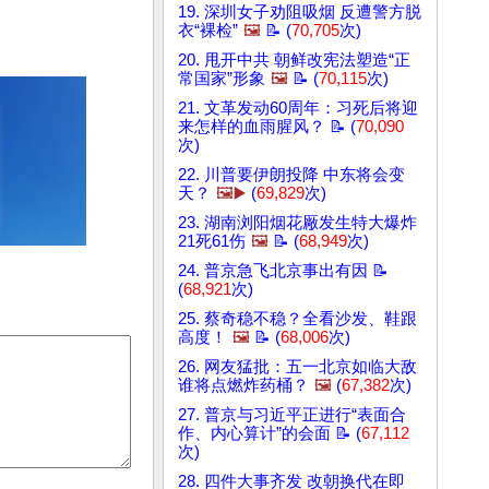
19. 深圳女子劝阻吸烟 反遭警方脱
衣“裸检”
🖼️
📝 (
70,705
次)
20. 甩开中共 朝鲜改宪法塑造“正
常国家”形象
🖼️
📝 (
70,115
次)
21. 文革发动60周年：习死后将迎
来怎样的血雨腥风？ 📝 (
70,090
次)
22. 川普要伊朗投降 中东将会变
天？
🖼️▶️
(
69,829
次)
23. 湖南浏阳烟花厰发生特大爆炸
21死61伤
🖼️
📝 (
68,949
次)
24. 普京急飞北京事出有因 📝
(
68,921
次)
25. 蔡奇稳不稳？全看沙发、鞋跟
高度！
🖼️
📝 (
68,006
次)
26. 网友猛批：五一北京如临大敌
谁将点燃炸药桶？
🖼️
(
67,382
次)
27. 普京与习近平正进行“表面合
作、内心算计”的会面 📝 (
67,112
次)
28. 四件大事齐发 改朝换代在即