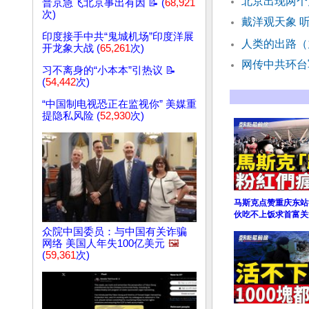
北京出现两个
普京急飞北京事出有因 📝 (
68,921
次)
戴洋观天象 
印度接手中共“鬼城机场”印度洋展
人类的出路（
开龙象大战 (
65,261
次)
网传中共环台
习不离身的“小本本”引热议 📝
(
54,442
次)
“中国制电视恐正在监视你” 美媒重
提隐私风险 (
52,930
次)
马斯克点赞重庆东站
伙吃不上饭求首富关
众院中国委员：与中国有关诈骗
网络 美国人年失100亿美元
🖼️
(
59,361
次)