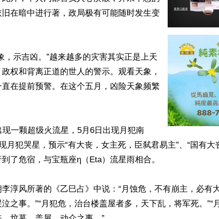
依旧在暗中进行著，政局极有可能随时发生变
象，示吉凶。”越来越多的灾害其实正是上天
、政权和背离正道的世人的警示。观看天象，
一直在提前预警。在这个五月，凶险天象频繁
出现一颗超级火流星，5月6日出现月犯南
出现月犯哭星，预示“有大丧，女主死，臣弑君易主”、“国有大
到了危宿，与宝瓶座η（Eta）流星雨相合。

朝李淳风所著的《乙巳占》中说：“月蚀危，不有崩主，必有
泣之事。”“月犯危，治台楼盖屋者多，天下乱，将军死。”“
、坟墓、盖屋、动众之事。”
