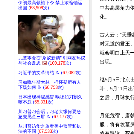
伊朗最高领袖下令 禁止浓缩铀运
中共高层角力
出国 (
63,909
次)
化。

古人云：“天垂
对无道的君王
就会明白上天
儿童零食变“杀蚁新药” 引网友热议
出现。

与社会反思
🖼️
(
109,178
次)
习近平的文革情结 📝 (
67,082
次)
继5月5日北京
习如晚年斯大林一样怀疑所有人
下场如何 📝 (
66,793
次)
斗，5月11日
日本出现神秘感冒 喉咙如刀割久
之后，月球执行
咳不愈 (
65,331
次)
川习普习会后，习老大缘何要急
月犯危宿，唐
急去见金三胖 📝 (
67,177
次)
服，将有坟墓哭
从川普访华之旅看美中监管和执
法的不同 (
67,933
次)
将有哭泣、死丧