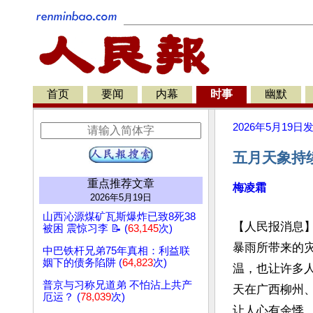
首页
要闻
内幕
时事
幽默
2026年5月19日
五月天象持
重点推荐文章
梅凌霜
2026年5月19日
山西沁源煤矿瓦斯爆炸已致8死38
【人民报消息
被困 震惊习李 📝 (
63,145
次)
暴雨所带来的
中巴铁杆兄弟75年真相：利益联
姻下的债务陷阱 (
64,823
次)
温，也让许多人
普京与习称兄道弟 不怕沾上共产
天在广西柳州
厄运？ (
78,039
次)
让人心有余悸