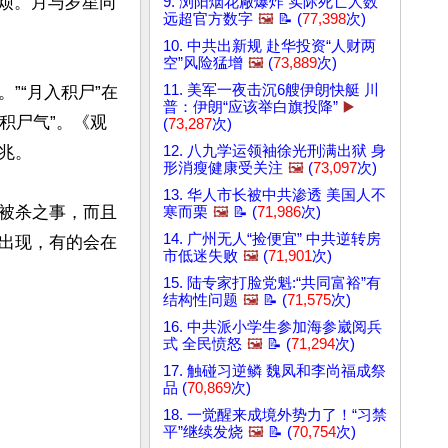
狱烦。月与岁星同
9. 浏阳烟花厰爆炸 实际死亡人数
远超官方数字
🖼️
📝 (
77,398
次)
10. 中共出新规 赴华投资“人财两
空”风险猛增
🖼️
(
73,889
次)
11. 美军一夜击沉6艘伊朗快艇 川
”“月入积尸”在
普：伊朗“应该举白旗投降”
▶️
积尸气”。《观
(
73,287
次)
。

12. 八九学运领袖徐光刑满出狱 身
形消瘦健康受关注
🖼️
(
73,097
次)
13. 华人市长被中共渗透 美国人不
被杀之事，而且
寒而栗
🖼️
📝 (
71,986
次)
14. 广州无人“捡便宜” 中共逆转房
出现，有的会在
市低迷失败
🖼️
(
71,901
次)
15. 陆专家打脸党魁:“共同富裕”有
结构性问题
🖼️
📝 (
71,575
次)
16. 中共派小学生参加海参崴阅兵
式 全民愤怒
🖼️
📝 (
71,294
次)
17. 触碰习逆鳞 魏凤和李尚福成祭
品 (
70,869
次)
18. 一觉醒来成境外势力了！“习禁
平”继续发烧
🖼️
📝 (
70,754
次)