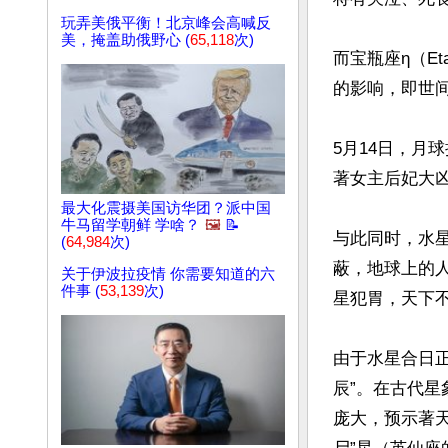
玩弄美俄平衡！北京峰会高喊反
美，掩盖助俄野心 (
65,118
次)
而宝瓶座η（E
的影响，即世间
5月14日，月
著女主后妃大凶
最大化震摄美国访华团？派中国
牛马留学朝鲜 学啥？
🖼️
📝
与此同时，水
(
64,984
次)
蔽，地球上的人
关于伊波拉疫情 你需要知道的六
件事 (
53,139
次)
星犯胃，天下不
由于水星合日
辰”。在古代星
庞大，预示著