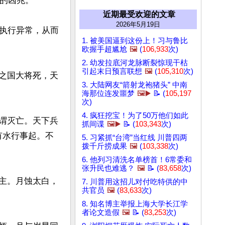
的凶兆。

近期最受欢迎的文章
2026年5月19日
执行异常，从而
1. 被美国逼到这份上！习与鲁比
欧握手超尴尬
🖼️
(
106,933
次)
2. 幼发拉底河龙脉断裂惊现干枯
引起末日预言联想
🖼️
(
105,310
次)
胜之国大将死，天
3. 大陆网友“箭射龙袍猪头” 中南
海那位连发噩梦
🖼️▶️
📝 (
105,197
次)
4. 疯狂挖宝！为了50万他们如此
是谓灭亡。天下兵
抓间谍
🖼️▶️
📝 (
103,343
次)
有水行事起。不
5. 习紧抓“台湾”当红线 川普四两
拨千斤捞成果
🖼️
(
103,338
次)
6. 他列习清洗名单榜首！6常委和
张升民也难逃？
🖼️
📝 (
83,658
次)
弑主。月蚀太白，
7. 川普用这招儿对付吃特供的中
共官员
🖼️
(
83,633
次)
8. 知名博主举报上海大学长江学
者论文造假
🖼️
📝 (
83,253
次)