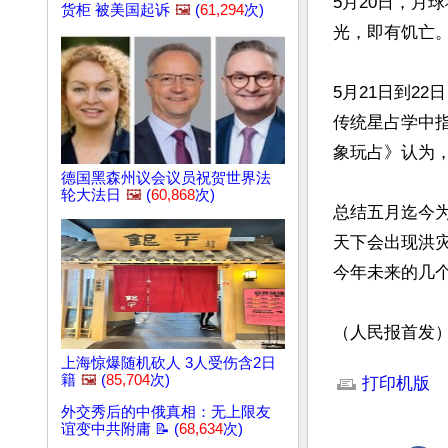
5月20日，月
货柜 被美国起诉
🖼️
(
61,294
次)
光，即有饥亡。
5月21日到2
传统星占学中指
象玩占》认为
德国黑森州议会议员祝贺世界法
轮大法日
🖼️
(
60,868
次)
总结五月迄今
天下会出现洪
今年未来的几个
（人民报首发
文章网址: http://w
上海惊爆随机砍人 3人受伤含2日
籍
🖼️
(
85,704
次)
打印机版
外交秀后的中俄真相：无上限友
谊变中共附庸 📝 (
68,634
次)