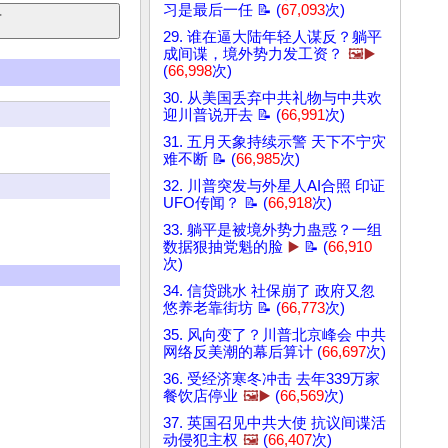
习是最后一任 📝 (
67,093
次)
29. 谁在逼大陆年轻人谋反？躺平
成间谍，境外势力发工资？
🖼️▶️
(
66,998
次)
30. 从美国丢弃中共礼物与中共欢
迎川普说开去 📝 (
66,991
次)
31. 五月天象持续示警 天下不宁灾
难不断 📝 (
66,985
次)
32. 川普突发与外星人AI合照 印证
UFO传闻？ 📝 (
66,918
次)
33. 躺平是被境外势力蛊惑？一组
数据狠抽党魁的脸
▶️
📝 (
66,910
次)
34. 信贷跳水 社保崩了 政府又忽
悠养老靠街坊 📝 (
66,773
次)
35. 风向变了？川普北京峰会 中共
网络反美潮的幕后算计 (
66,697
次)
36. 受经济寒冬冲击 去年339万家
餐饮店停业
🖼️▶️
(
66,569
次)
37. 英国召见中共大使 抗议间谍活
动侵犯主权
🖼️
(
66,407
次)