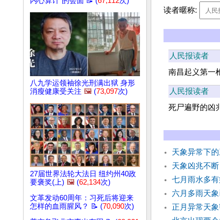
内心算计”的会面 📝 (
67,112
次)
读者暱称:
人民报读者
南昌起义第一
八九学运领袖徐光刑满出狱 身形
人民报读者
消瘦健康受关注
🖼️
(
73,097
次)
死尸遍野的凶
天象异常下的
天象凶兆不断
27届世界法轮大法日 纽约州40政
七月雨水多有
要褒奖(上)
🖼️
(
62,134
次)
六月多雨天象
文革发动60周年：习死后将迎来
怎样的血雨腥风？ 📝 (
70,090
次)
正月异常天象