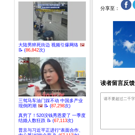
分享至：
大陆男猝死街边 视频引爆网络
🖼️
📝 (
86,842
次)
读者留言反馈
三驾马车油门踩不动 中国多产业
现倒闭潮
🖼️
📝 (
87,298
次)
真穷了！520没钱秀恩爱了 一季度
结婚人数狂跌 📝 (
67,113
次)
普京与习近平正进行“表面合作、