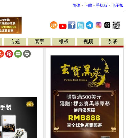
简体
-
正體
-
手机版
-
电子报
专题
寰宇
维权
视频
杂谈