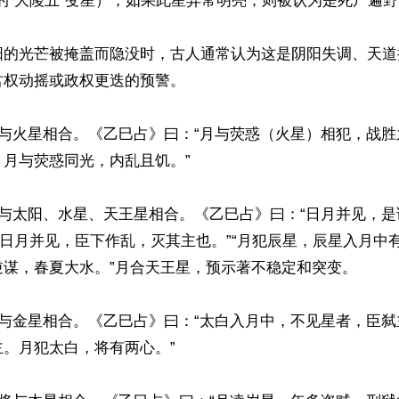
的“大陵五”变星），如果此星异常明亮，则被认为是死尸遍野
阳的光芒被掩盖而隐没时，古人通常认为这是阴阳失调、天道
权动摇或政权更迭的预警。

球与火星相合。《乙巳占》曰：“月与荧惑（火星）相犯，战
月与荧惑同光，内乱且饥。”

球与太阳、水星、天王星相合。《乙巳占》曰：“日月并见，
“日月并见，臣下作乱，灭其主也。”“月犯辰星，辰星入月中
谋，春夏大水。”月合天王星，预示著不稳定和突变。

球与金星相合。《乙巳占》曰：“太白入月中，不见星者，臣
。月犯太白，将有两心。”
