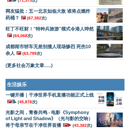
🖼️
📝
(
71,575
次)
网友猛批：五一北京如临大敌 谁将点燃炸
药桶？
🖼️
(
67,382
次)
旺丁不旺财！“特种兵旅游”模式令港人哗然
🖼️
(
64,068
次)
成都闹市轿车无差别撞人现场惨烈 死伤10
余人
🖼️
(
63,799
次)
(更多社会万象文章......)
生活娱乐
一键开播｜干净世界手机直播功能正式上线
🖼️
📝
(
45,878
次)
光影之间，青春共鸣 - 电影《Symphony
of Light and Shadow》（光与影的交响）
将于母亲节在干净世界首播
🖼️▶️
(
43,382
次)