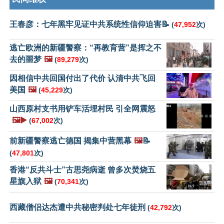
王春彦：七年黑牢见证中共系统性信仰迫害📝
(
47,952
次)
逃亡欧洲的新疆警察：“再教育营”是挥之不
去的噩梦
🖼️
(
89,279
次)
因相信中共回国付出了代价 认清中共飞回
美国
🖼️
(
45,229
次)
山西原村支书用铲车活埋村民 引全网震怒
🖼️▶️
(
67,002
次)
前新疆警察逃亡德国 揭集中营黑幕
🖼️
📝
(
47,801
次)
香港“反共斗士”古思尧病逝 曾多次焚烧五
星旗入狱
🖼️
(
70,341
次)
西藏僧侣达杰遭中共秘密判处七年徒刑
(
42,792
次)