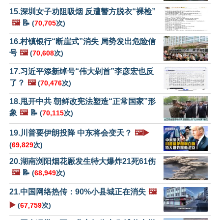
15.深圳女子劝阻吸烟 反遭警方脱衣“裸检”
🖼️
📝
(
70,705
次)
16.村镇银行“断崖式”消失 局势发出危险信
号
🖼️
(
70,608
次)
17.习近平添新绰号“伟大剁首”李彦宏也反
了？
🖼️
(
70,476
次)
18.甩开中共 朝鲜改宪法塑造“正常国家”形
象
🖼️
📝
(
70,115
次)
19.川普要伊朗投降 中东将会变天？
🖼️▶️
(
69,829
次)
20.湖南浏阳烟花厰发生特大爆炸21死61伤
🖼️
📝
(
68,949
次)
21.中国网络热传：90%小县城正在消失
🖼️
▶️
(
67,759
次)