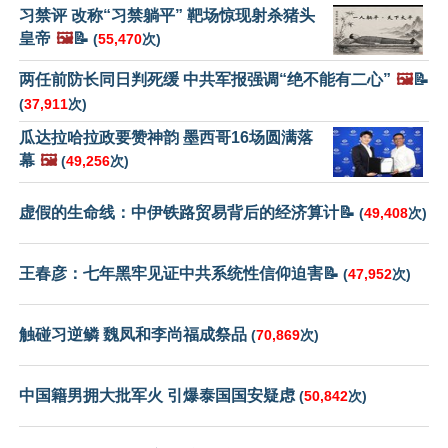
习禁评 改称“习禁躺平” 靶场惊现射杀猪头
皇帝
🖼️
📝
(
55,470
次)
两任前防长同日判死缓 中共军报强调“绝不能有二心”
🖼️
📝
(
37,911
次)
瓜达拉哈拉政要赞神韵 墨西哥16场圆满落
幕
🖼️
(
49,256
次)
虚假的生命线：中伊铁路贸易背后的经济算计📝
(
49,408
次)
王春彦：七年黑牢见证中共系统性信仰迫害📝
(
47,952
次)
触碰习逆鳞 魏凤和李尚福成祭品
(
70,869
次)
中国籍男拥大批军火 引爆泰国国安疑虑
(
50,842
次)