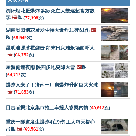
浏阳烟花厰爆炸 实际死亡人数远超官方数
字
🖼️
📝
(
77,398
次)
湖南浏阳烟花厰发生特大爆炸21死61伤
🖼️
📝
(
68,949
次)
昆明遭强冰雹袭击 如末日灾难般场面吓人
🖼️
(
66,752
次)
屋漏偏逢夜雨 陕西多地突降大雪
🖼️
📝
(
64,712
次)
爆炸又来了！济南一厂房爆炸升起巨大火球
🖼️
(
71,653
次)
目击者揭北京集市推土车撞人惨案内情
(
40,912
次)
重庆一隧道发生爆炸4亡9伤 工人每天提心
吊胆
🖼️
(
69,561
次)