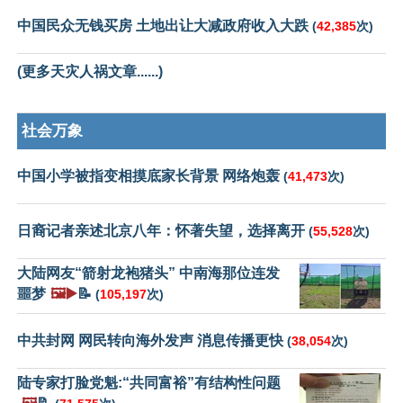
中国民众无钱买房 土地出让大减政府收入大跌
(
42,385
次)
(更多天灾人祸文章......)
社会万象
中国小学被指变相摸底家长背景 网络炮轰
(
41,473
次)
日裔记者亲述北京八年：怀著失望，选择离开
(
55,528
次)
大陆网友“箭射龙袍猪头” 中南海那位连发
噩梦
🖼️▶️
📝
(
105,197
次)
中共封网 网民转向海外发声 消息传播更快
(
38,054
次)
陆专家打脸党魁:“共同富裕”有结构性问题