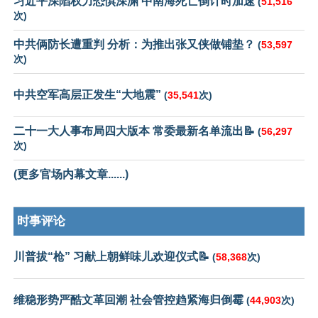
习近平深陷权力恐惧深渊 中南海死亡倒计时加速
(
51,516
次)
中共俩防长遭重判 分析：为推出张又侠做铺垫？
(
53,597
次)
中共空军高层正发生“大地震”
(
35,541
次)
二十一大人事布局四大版本 常委最新名单流出📝
(
56,297
次)
(更多官场内幕文章......)
时事评论
川普拔“枪” 习献上朝鲜味儿欢迎仪式📝
(
58,368
次)
维稳形势严酷文革回潮 社会管控趋紧海归倒霉
(
44,903
次)