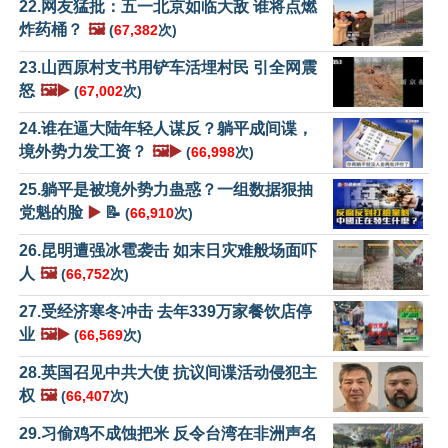
22.网友猛批：五一北京如临大敌 谁将点燃
炸药桶？
🖼️
(
67,382
次)
23.山西原村支书用铲车活埋村民 引全网震
怒
🖼️▶️
(
67,002
次)
24.谁在逼大陆年轻人谋反？躺平成间谍，
境外势力发工资？
🖼️▶️
(
66,998
次)
25.躺平是被境外势力蛊惑？一组数据狠抽
党魁的脸
▶️
📝
(
66,910
次)
26.昆明遭强冰雹袭击 如末日灾难般场面吓
人
🖼️
(
66,752
次)
27.受经济寒冬冲击 去年339万家餐饮店停
业
🖼️▶️
(
66,569
次)
28.英国召见中共大使 抗议间谍活动侵犯主
权
🖼️
(
66,407
次)
29.习偷鸡不成蚀把米 反令台湾在非洲声名