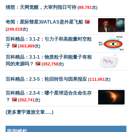
猜想：天网觉醒，大审判指日可待
(
89,781
次)
奇闻：星际彗星3I/ATLAS是外星飞船
🖼️
(
249,018
次)
百科精品：3.1-2：引力子和高能量时空粒
子
🖼️
(
363,869
次)
百科精品：3.1-1：物质粒子和能量子有相
同的来源吗？
🖼️
(
352,758
次)
百科精品：2.3-5：轮回转世与因果报应
(
111,061
次)
百科精品：2.3-4：哪个星球适合生命生存
？
🖼️
(
352,741
次)
(更多寰宇遨游文章......)
民间维权