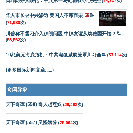
日菲防务实战化：中共第一岛链霸权野心受挫
(
54,337
次)
华人市长被中共渗透 美国人不寒而栗
🖼️
📝
(
71,986
次)
川普称不需习介入伊朗问题 中伊友谊从幼稚园开始？📝
(
53,562
次)
10兆美元海底危机：中共电缆威胁笼罩川习会📝
(
57,114
次)
(更多国际新闻文章......)
奇闻异象
天下奇谭 (558) 奇人赵燕奴
(
28,282
次)
天下奇谭 (557) 灵怪姻缘
(
29,064
次)