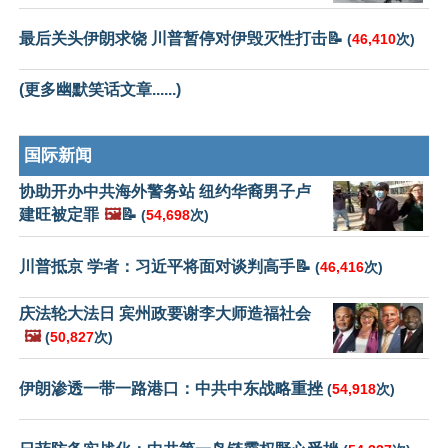
最后关头伊朗求饶 川普暂停对伊毁灭性打击📝
(
46,410
次)
(更多幽默笑话文章......)
国际新闻
协助开办中共海外警务站 纽约华裔男子卢
建旺被定罪
🖼️
📝
(
54,698
次)
川普抵京 学者：习近平将面对谈判高手📝
(
46,416
次)
庆法轮大法日 宾州政要谢李大师造福社会
🖼️
(
50,827
次)
伊朗渗透一带一路港口：中共中东战略重挫
(
54,918
次)