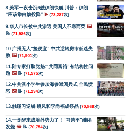
8.美军一夜击沉6艘伊朗快艇 川普：伊朗
“应该举白旗投降”
▶️
(
73,287
次)
9.华人市长被中共渗透 美国人不寒而栗
🖼️
📝
(
71,986
次)
10.广州无人“捡便宜” 中共逆转房市低迷失
败
🖼️
(
71,901
次)
11.陆专家打脸党魁:“共同富裕”有结构性问
题
🖼️
📝
(
71,575
次)
12.中共派小学生参加海参崴阅兵式 全民愤
怒
🖼️
📝
(
71,294
次)
13.触碰习逆鳞 魏凤和李尚福成祭品
(
70,869
次)
14.一觉醒来成境外势力了！“习禁平”继续
发烧
🖼️
📝
(
70,754
次)