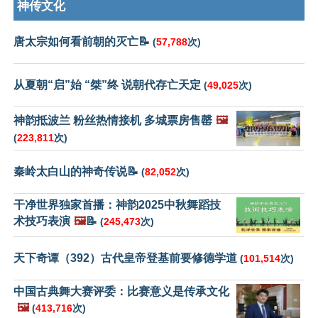
神传文化
唐太宗如何看前朝的灭亡📝
(
57,788
次)
从夏朝“启”始 “桀”终 说朝代存亡天定
(
49,025
次)
神韵抵波兰 粉丝热情接机 多城票房售罄
🖼️
(
223,811
次)
秦岭太白山的神奇传说📝
(
82,052
次)
干净世界独家首播：神韵2025中秋舞蹈技
术技巧表演
🖼️
📝
(
245,473
次)
天下奇谭（392）古代皇帝登基前要修德学道
(
101,514
次)
中国古典舞大赛评委：比赛意义是传承文化
🖼️
(
413,716
次)