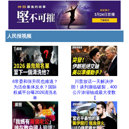
人民报视频
6常委和张升民也难逃？
川普放话一天解决伊
为活命集体反水？国际
朗！谈判濒临破裂，400
权威平台曝2026清洗名
公斤浓缩铀成最大变数
单
【