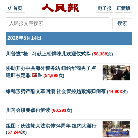
↺ 首页 
电子报
正體版
2026年5月14日
川普拔“枪” 习献上朝鲜味儿欢迎仪式📝
(
58,368
次)
协助开办中共海外警务站 纽约华裔男子卢
建旺被定罪
🖼️
📝
(
54,698
次)
维稳形势严酷文革回潮 社会管控趋紧海归倒霉
(
44,903
次)
川习会谈要点再解读
(
60,291
次)
组图：庆法轮大法洪传34周年 纽约大游行
(
57,244
次)