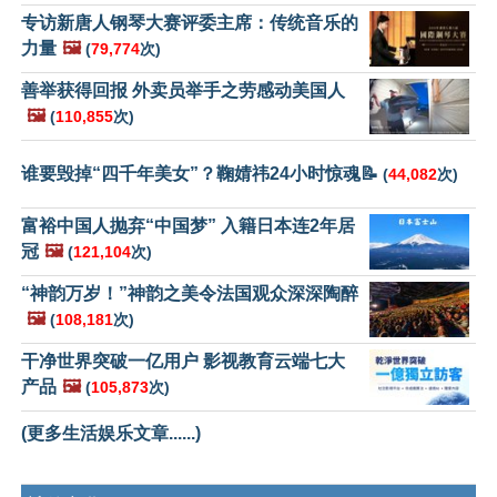
专访新唐人钢琴大赛评委主席：传统音乐的
力量
🖼️
(
79,774
次)
善举获得回报 外卖员举手之劳感动美国人
🖼️
(
110,855
次)
谁要毁掉“四千年美女”？鞠婧祎24小时惊魂📝
(
44,082
次)
富裕中国人抛弃“中国梦” 入籍日本连2年居
冠
🖼️
(
121,104
次)
“神韵万岁！”神韵之美令法国观众深深陶醉
🖼️
(
108,181
次)
干净世界突破一亿用户 影视教育云端七大
产品
🖼️
(
105,873
次)
(更多生活娱乐文章......)