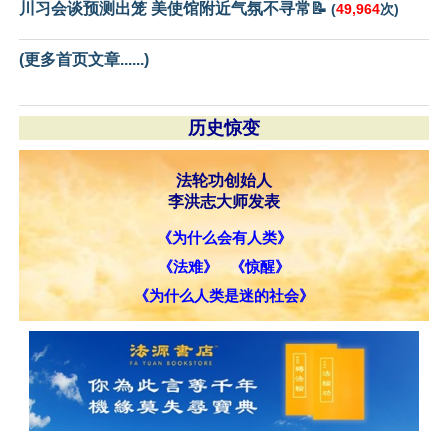
川习会谈预测出笼 美使馆附近气氛不寻常📝
(
49,964
次)
(更多首页文章......)
历史惊变
法轮功创始人
李洪志大师发表
《为什么会有人类》
《法难》
《惊醒》
《为什么人类是迷的社会》