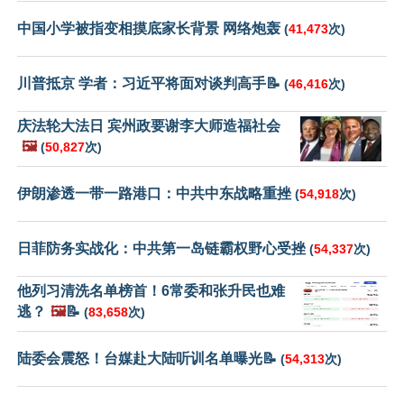
中国小学被指变相摸底家长背景 网络炮轰
(
41,473
次)
川普抵京 学者：习近平将面对谈判高手📝
(
46,416
次)
庆法轮大法日 宾州政要谢李大师造福社会
🖼️
(
50,827
次)
伊朗渗透一带一路港口：中共中东战略重挫
(
54,918
次)
日菲防务实战化：中共第一岛链霸权野心受挫
(
54,337
次)
他列习清洗名单榜首！6常委和张升民也难
逃？
🖼️
📝
(
83,658
次)
陆委会震怒！台媒赴大陆听训名单曝光📝
(
54,313
次)