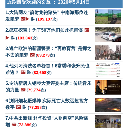
近期最受欢迎的文章 ：
2026年5月14日
1.大陆网友“箭射龙袍猪头” 中南海那位连
发噩梦
🖼️▶️
📝
(
105,197
次)
2.疯狂挖宝！为了50万他们如此抓间谍
🖼️
▶️
📝
(
103,343
次)
3.逃亡欧洲的新疆警察：“再教育营”是挥之
不去的噩梦
🖼️
(
89,279
次)
4.他列习清洗名单榜首！6常委和张升民也
难逃？
🖼️
📝
(
83,658
次)
5.专访新唐人钢琴大赛评委主席：传统音乐
的力量
🖼️
(
79,774
次)
6.浏阳烟花厰爆炸 实际死亡人数远超官方
数字
🖼️
📝
(
77,398
次)
7.中共出新规 赴华投资“人财两空”风险猛
增
🖼️
(
73,889
次)