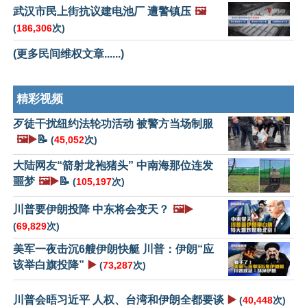
武汉市民上街抗议建电池厂 遭警镇压
🖼️
(
186,306
次)
(更多民间维权文章......)
精彩视频
歹徒干扰纽约法轮功活动 被警方当场制服
🖼️▶️
📝
(
45,052
次)
大陆网友“箭射龙袍猪头” 中南海那位连发
噩梦
🖼️▶️
📝
(
105,197
次)
川普要伊朗投降 中东将会变天？
🖼️▶️
(
69,829
次)
美军一夜击沉6艘伊朗快艇 川普：伊朗“应
该举白旗投降”
▶️
(
73,287
次)
川普会晤习近平 人权、台湾和伊朗全都要谈
▶️
(
40,448
次)