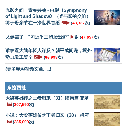
光影之间，青春共鸣 - 电影《Symphony
of Light and Shadow》（光与影的交响）
将于母亲节在干净世界首播
🖼️▶️
(
43,382
次)
又倒霉了！“习近平三胞胎出炉”
▶️
📝
(
47,657
次)
谁在逼大陆年轻人谋反？躺平成间谍，境外
势力发工资？
🖼️▶️
(
66,998
次)
(更多精彩视频文章......)
东拉西扯
大梁英雄传之王者归来（31）结局篇 登基
🖼️
(
307,590
次)
小说：大梁英雄传之王者归来（30） 相府
🖼️
(
285,099
次)