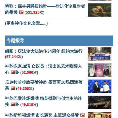
诗歌：森林男爵居维叶——对进化论反对者
的赞美
🖼️
(
531,925
次)
(更多神传文化文章......)
专题报导
组图：庆法轮大法洪传34周年 纽约大游行
(
57,244
次)
神韵东京加演 众议员：演出以艺术唤醒人
心
🖼️
📝
(
52,060
次)
瓜达拉哈拉政要赞神韵 墨西哥16场圆满落
幕
🖼️
(
49,256
次)
神韵巴黎连场爆满 精英找到与创世主的连
接
🖼️
📝
(
49,619
次)
神韵斯坦福爆满 市长褒奖 主流观众盛赞
🖼️