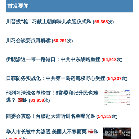
首发要闻
川普拔“枪” 习献上朝鲜味儿欢迎仪式📝
(
58,368
次)
川习会谈要点再解读
(
60,291
次)
伊朗渗透一带一路港口：中共中东战略重挫
(
54,918
次)
日菲防务实战化：中共第一岛链霸权野心受挫
(
54,337
次)
他列习清洗名单榜首！6常委和张升民也难
逃？
🖼️
📝
(
83,658
次)
陆委会震怒！台媒赴大陆听训名单曝光📝
(
54,313
次)
华人市长被中共渗透 美国人不寒而栗
🖼️
📝