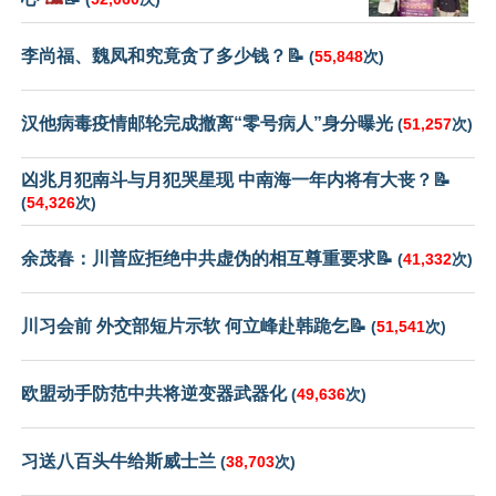
李尚福、魏凤和究竟贪了多少钱？📝
(
55,848
次)
汉他病毒疫情邮轮完成撤离“零号病人”身分曝光
(
51,257
次)
凶兆月犯南斗与月犯哭星现 中南海一年内将有大丧？📝
(
54,326
次)
余茂春：川普应拒绝中共虚伪的相互尊重要求📝
(
41,332
次)
川习会前 外交部短片示软 何立峰赴韩跪乞📝
(
51,541
次)
欧盟动手防范中共将逆变器武器化
(
49,636
次)
习送八百头牛给斯威士兰
(
38,703
次)