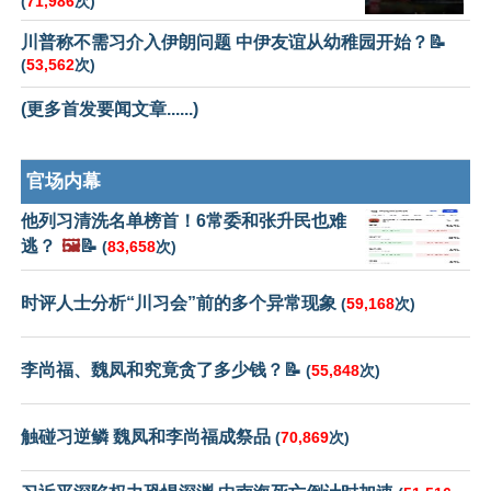
(
71,986
次)
川普称不需习介入伊朗问题 中伊友谊从幼稚园开始？📝
(
53,562
次)
(更多首发要闻文章......)
官场内幕
他列习清洗名单榜首！6常委和张升民也难
逃？
🖼️
📝
(
83,658
次)
时评人士分析“川习会”前的多个异常现象
(
59,168
次)
李尚福、魏凤和究竟贪了多少钱？📝
(
55,848
次)
触碰习逆鳞 魏凤和李尚福成祭品
(
70,869
次)