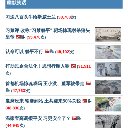
幽默笑话
习送八百头牛给斯威士兰
(
38,703
次)
习禁评 改称“习禁躺平” 靶场惊现射杀猪头
皇帝
🖼️
📝
(
55,470
次)
认命可以 躺平不行
🖼️
📝
(
49,102
次)
打劫民企合法化！思想行贿入罪
🖼️
(
31,511
次)
首都机场惊魂戏码 王小洪、董军被带走
🖼️
📝
(
47,763
次)
赢麻没来 输麻到站 土共迎来50%关税
🖼️
📝
(
48,836
次)
温家宝高调报平安 习更安全了？
🖼️
📝
(
44,945
次)