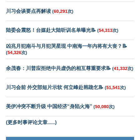
川习会谈要点再解读
(
60,291
次)
陆委会震怒！台媒赴大陆听训名单曝光📝
(
54,313
次)
凶兆月犯南斗与月犯哭星现 中南海一年内将有大丧？📝
(
54,326
次)
余茂春：川普应拒绝中共虚伪的相互尊重要求📝
(
41,332
次)
川习会前 外交部短片示软 何立峰赴韩跪乞📝
(
51,541
次)
美伊冲突不断升级 中国经济“身陷火海”
(
50,080
次)
(更多时事评论文章......)