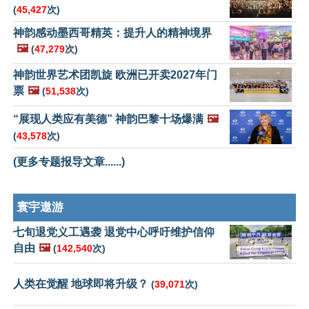
(
45,427
次)
神韵感动墨西哥精英：提升人的精神境界
🖼️
(
47,279
次)
神韵世界艺术团凯旋 欧洲已开卖2027年门
票
🖼️
(
51,538
次)
“展现人类应有美德” 神韵巴黎十场爆满
🖼️
(
43,578
次)
(更多专题报导文章......)
寰宇遨游
七旬退党义工遇袭 退党中心呼吁维护信仰
自由
🖼️
(
142,540
次)
人类在觉醒 地球即将升级？
(
39,071
次)