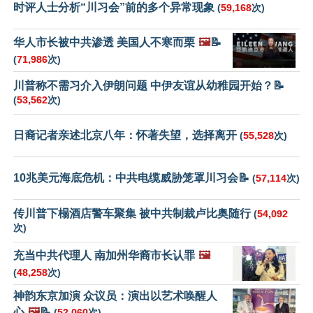
时评人士分析“川习会”前的多个异常现象
(
59,168
次)
华人市长被中共渗透 美国人不寒而栗
🖼️
📝
(
71,986
次)
川普称不需习介入伊朗问题 中伊友谊从幼稚园开始？📝
(
53,562
次)
日裔记者亲述北京八年：怀著失望，选择离开
(
55,528
次)
10兆美元海底危机：中共电缆威胁笼罩川习会📝
(
57,114
次)
传川普下榻酒店警车聚集 被中共制裁卢比奥随行
(
54,092
次)
充当中共代理人 南加州华裔市长认罪
🖼️
(
48,258
次)
神韵东京加演 众议员：演出以艺术唤醒人
心
🖼️
📝
(
52,060
次)