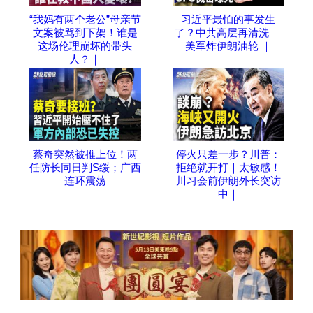
“我妈有两个老公”母亲节
习近平最怕的事发生
文案被骂到下架！谁是
了？中共高层再清洗 ｜
这场伦理崩坏的带头
美军炸伊朗油轮 ｜
人？｜
蔡奇突然被推上位！两
停火只差一步？川普：
任防长同日判S缓；广西
拒绝就开打｜太敏感！
连环震荡
川习会前伊朗外长突访
中｜