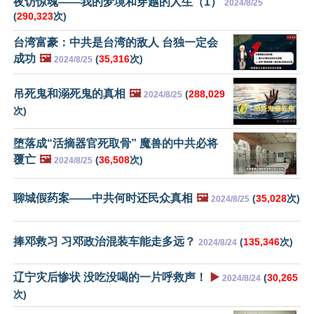
夜访惊魂——我的梦境和穿越的人生（1）
2024/8/25
(
290,323
次)
台湾富豪：中共是台湾的敌人 台独一定会
成功
🖼️
(
35,316
次)
2024/8/25
吊死鬼和溺死鬼的真相
🖼️
(
288,029
2024/8/25
次)
堕落成“活摘器官死取骨” 魔兽的中共必将
覆亡
🖼️
(
36,508
次)
2024/8/25
聊城假药案——中共何时还民众真相
🖼️
(
35,028
次)
2024/8/25
捧邓救习 习邓政治混装车能走多远？
(
135,346
次)
2024/8/24
辽宁灾后惨状 没吃没喝的一片呼救声！
▶️
(
30,265
2024/8/24
次)