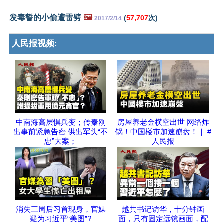
发毒誓的小偷遭雷劈
🖼️
(
57,707
次)
2017/2/14
人民报视频:
中南海高层惧兵变；传秦刚
房屋养老金横空出世 网络炸
出事前紧急告密 供出军头“不
锅！中国楼市加速崩盘！｜ #
忠”大案；
人民报
消失三周后习首现身，官媒
越共书记访华，十分钟画
疑为习近平“美图”?
面，只有固定远镜画面，配