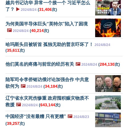
越共书记访华 异常一个接一个 习近平怎么
了？
▶️
(
31,406
次)
2024/8/24
为何美国半导体巨头“英特尔”陷入了困境
🖼️
(
40,214
次)
2024/8/24
哈玛斯头目被斩首 孤独无助的普京吓坏了！
2024/8/24
(
35,611
次)
他们莫名的疼痛与前世的经历有关
🖼️
(
284,130
次)
2024/8/24
陆军司令李侨铭访俄讨论加强合作 中共意
欲何为
🖼️
(
34,184
次)
2024/8/24
辽宁省水灾死伤惨重 政府囤积赈灾物质不
救援
🖼️
(
643,144
次)
2024/8/24
中国经济“没有最糟 只有更糟”
🖼️
2024/8/23
(
39,257
次)