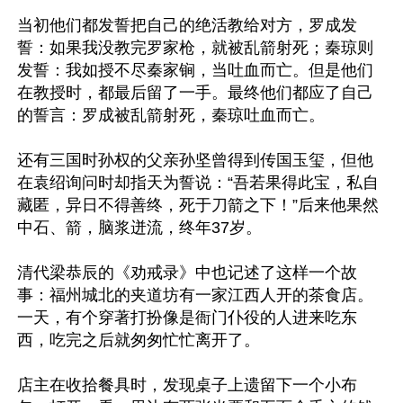
当初他们都发誓把自己的绝活教给对方，罗成发
誓：如果我没教完罗家枪，就被乱箭射死；秦琼则
发誓：我如授不尽秦家锏，当吐血而亡。但是他们
在教授时，都最后留了一手。最终他们都应了自己
的誓言：罗成被乱箭射死，秦琼吐血而亡。

还有三国时孙权的父亲孙坚曾得到传国玉玺，但他
在袁绍询问时却指天为誓说：“吾若果得此宝，私自
藏匿，异日不得善终，死于刀箭之下！”后来他果然
中石、箭，脑浆迸流，终年37岁。

清代梁恭辰的《劝戒录》中也记述了这样一个故
事：福州城北的夹道坊有一家江西人开的茶食店。
一天，有个穿著打扮像是衙门仆役的人进来吃东
西，吃完之后就匆匆忙忙离开了。

店主在收拾餐具时，发现桌子上遗留下一个小布