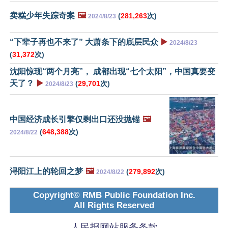
卖糕少年失踪奇案
🖼️
(
281,263
次)
2024/8/23
“下辈子再也不来了” 大萧条下的底层民众
▶️
2024/8/23
(
31,372
次)
沈阳惊现“两个月亮”， 成都出现“七个太阳”，中国真要变
天了？
▶️
(
29,701
次)
2024/8/23
中国经济成长引擎仅剩出口还没抛锚
🖼️
(
648,388
次)
2024/8/22
浔阳江上的轮回之梦
🖼️
(
279,892
次)
2024/8/22
Copyright© RMB Public Foundation Inc.
All Rights Reserved
人民报网站服务条款