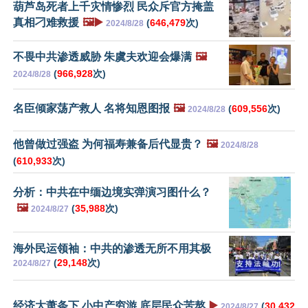
葫芦岛死者上千灾情惨烈 民众斥官方掩盖
真相刁难救援
🖼️▶️
(
646,479
次)
2024/8/28
不畏中共渗透威胁 朱虞夫欢迎会爆满
🖼️
(
966,928
次)
2024/8/28
名臣倾家荡产救人 名将知恩图报
🖼️
(
609,556
次)
2024/8/28
他曾做过强盗 为何福寿兼备后代显贵？
🖼️
2024/8/28
(
610,933
次)
分析：中共在中缅边境实弹演习图什么？
🖼️
(
35,988
次)
2024/8/27
海外民运领袖：中共的渗透无所不用其极
(
29,148
次)
2024/8/27
经济大萧条下 小中产穷游 底层民众苦熬
▶️
(
30,432
2024/8/27