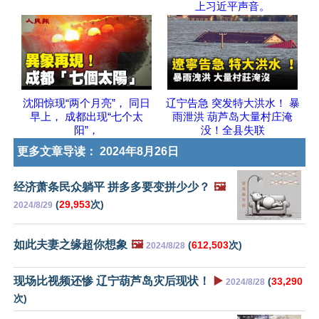
上习近平声音。
沈阳惊现“两个月亮”， 同日
辽宁告急 突发特大洪水！ 暴
早上， 成都出现“七个太
雨泄洪 葫芦岛大量村庄淹
阳”，
没！全县失联
更多文章导读：
2024年8月26日
经济萧条民众躺平 拼多多要变拼少少？
🖼️
(
29,953
次)
2024/8/29
如此夫妻之缘超你想象
🖼️
(
612,503
次)
2024/8/28
现场比视频还惨 辽宁葫芦岛灾后现状！
▶️
(
33,290
2024/8/28
次)