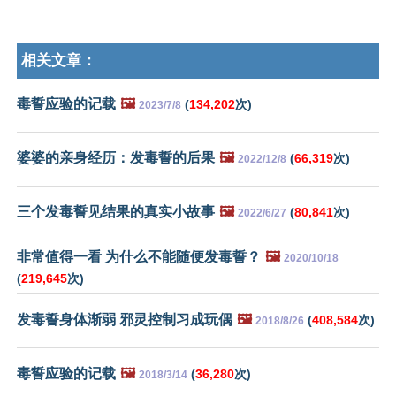
相关文章：
毒誓应验的记载
🖼️
(
134,202
次)
2023/7/8
婆婆的亲身经历：发毒誓的后果
🖼️
(
66,319
次)
2022/12/8
三个发毒誓见结果的真实小故事
🖼️
(
80,841
次)
2022/6/27
非常值得一看 为什么不能随便发毒誓？
🖼️
2020/10/18
(
219,645
次)
发毒誓身体渐弱 邪灵控制习成玩偶
🖼️
(
408,584
次)
2018/8/26
毒誓应验的记载
🖼️
(
36,280
次)
2018/3/14