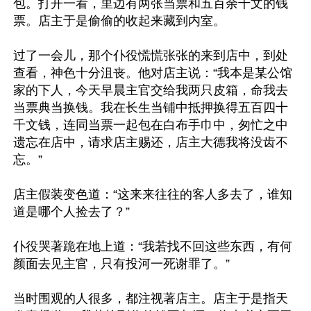
包。打开一看，里边有两张当票和五百余千文的钱
票。店主于是偷偷的收起来藏到内室。

过了一会儿，那个仆役慌慌张张的来到店中，到处
查看，神色十分沮丧。他对店主说：“我本是某公馆
家的下人，今天早晨主官交给我两只皮箱，命我去
当票典当换钱。我在长生当铺中抵押换得五百四十
千文钱，连同当票一起包在白布手巾中，匆忙之中
遗忘在店中，请求店主赐还，店主大德我将没齿不
忘。”

店主假装变色道：“这来来往往的客人多去了，谁知
道是哪个人捡去了？”

仆役哭著跪在地上道：“我若找不回这些东西，有何
颜面去见主官，只有投河一死谢罪了。”

当时围观的人很多，都注视著店主。店主于是指天