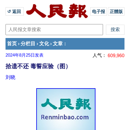
↺ 返回 
电子报
正體版
首页
分栏目
文化
文章
›
›
›
：
2024年8月25日
发表
人气：
609,960
拾遗不还 毒誓应验（图）
刘晓