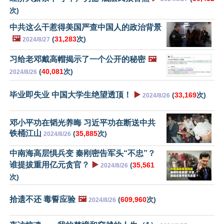
次)
中共这么干惹得美国严查中国人的政治背景
🖼️
(
31,283
次)
2024/8/27
习给老邓戴高帽揭示了一个公开的秘密
🖼️
(
40,081
次)
2024/8/26
毕业即失业 中国大学生绝望透顶！
▶️
(
33,169
次)
2024/8/26
邓小平功在韬光养晦 习近平功在断送中共
铁桶江山
(
35,885
次)
2024/8/26
中南海高层惧兵变 秦刚密告军头“不忠”？
谁提拔重用亿元贪官？
▶️
(
35,561
2024/8/26
次)
拾遗不还 毒誓应验
🖼️
(
609,960
次)
2024/8/26