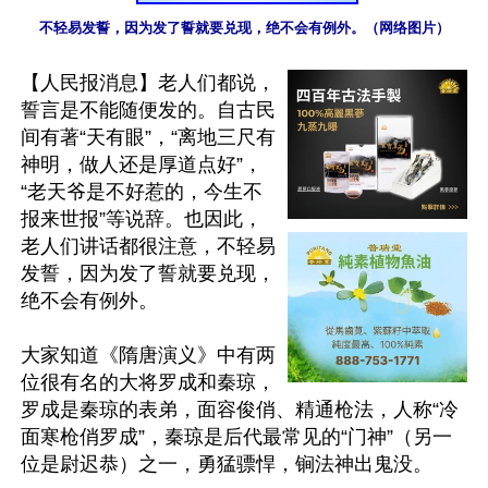
不轻易发誓，因为发了誓就要兑现，绝不会有例外。（网络图片）
【人民报消息】老人们都说，
誓言是不能随便发的。自古民
间有著“天有眼”，“离地三尺有
神明，做人还是厚道点好”，
“老天爷是不好惹的，今生不
报来世报”等说辞。也因此，
老人们讲话都很注意，不轻易
发誓，因为发了誓就要兑现，
绝不会有例外。

大家知道《隋唐演义》中有两
位很有名的大将罗成和秦琼，
罗成是秦琼的表弟，面容俊俏、精通枪法，人称“冷
面寒枪俏罗成”，秦琼是后代最常见的“门神”（另一
位是尉迟恭）之一，勇猛骠悍，锏法神出鬼没。
