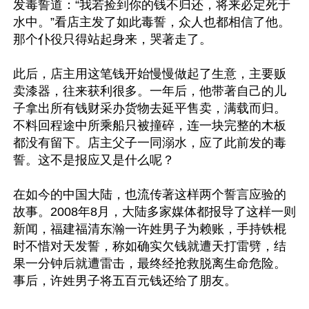
发毒誓道：“我若捡到你的钱不归还，将来必定死于
水中。”看店主发了如此毒誓，众人也都相信了他。
那个仆役只得站起身来，哭著走了。

此后，店主用这笔钱开始慢慢做起了生意，主要贩
卖漆器，往来获利很多。一年后，他带著自己的儿
子拿出所有钱财采办货物去延平售卖，满载而归。
不料回程途中所乘船只被撞碎，连一块完整的木板
都没有留下。店主父子一同溺水，应了此前发的毒
誓。这不是报应又是什么呢？

在如今的中国大陆，也流传著这样两个誓言应验的
故事。2008年8月，大陆多家媒体都报导了这样一则
新闻，福建福清东瀚一许姓男子为赖账，手持铁棍
时不惜对天发誓，称如确实欠钱就遭天打雷劈，结
果一分钟后就遭雷击，最终经抢救脱离生命危险。
事后，许姓男子将五百元钱还给了朋友。
