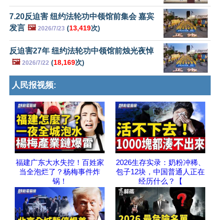
7.20反迫害 纽约法轮功中领馆前集会 嘉宾
发言
🖼️
(
13,419
次)
2026/7/23
反迫害27年 纽约法轮功中领馆前烛光夜悼
🖼️
(
18,169
次)
2026/7/22
人民报视频:
福建广东大水失控！百姓家
2026生存实录：奶粉冲稀、
当全泡烂了？杨梅事件炸
包子12块，中国普通人正在
锅！
经历什么？【