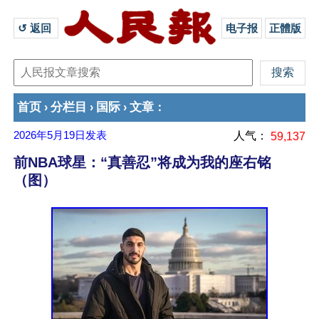
↺ 返回 
电子报
正體版
首页
分栏目
国际
文章
›
›
›
：
2026年5月19日
发表
人气：
59,137
前NBA球星：“真善忍”将成为我的座右铭
（图）