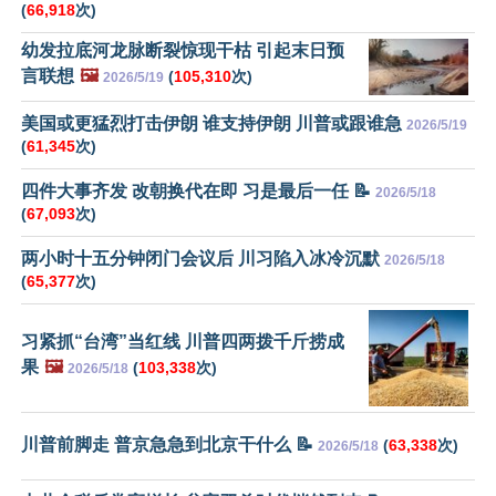
(
66,918
次)
幼发拉底河龙脉断裂惊现干枯 引起末日预
言联想
🖼️
(
105,310
次)
2026/5/19
美国或更猛烈打击伊朗 谁支持伊朗 川普或跟谁急
2026/5/19
(
61,345
次)
四件大事齐发 改朝换代在即 习是最后一任 📝
2026/5/18
(
67,093
次)
两小时十五分钟闭门会议后 川习陷入冰冷沉默
2026/5/18
(
65,377
次)
习紧抓“台湾”当红线 川普四两拨千斤捞成
果
🖼️
(
103,338
次)
2026/5/18
川普前脚走 普京急急到北京干什么 📝
(
63,338
次)
2026/5/18