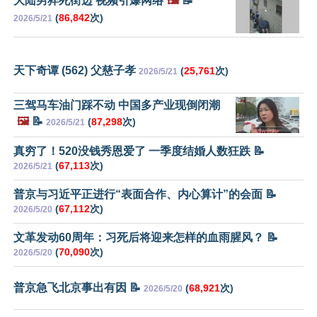
大陆男猝死街边 视频引爆网络
🖼️
📝
(
86,842
次)
2026/5/21
天下奇谭 (562) 父慈子孝
(
25,761
次)
2026/5/21
三驾马车油门踩不动 中国多产业现倒闭潮
🖼️
📝
(
87,298
次)
2026/5/21
真穷了！520没钱秀恩爱了 一季度结婚人数狂跌 📝
(
67,113
次)
2026/5/21
普京与习近平正进行“表面合作、内心算计”的会面 📝
(
67,112
次)
2026/5/20
文革发动60周年：习死后将迎来怎样的血雨腥风？ 📝
(
70,090
次)
2026/5/20
普京急飞北京事出有因 📝
(
68,921
次)
2026/5/20