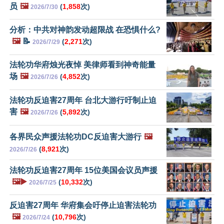
员
🖼️
(
1,858
次)
2026/7/30
分析：中共对神韵发动超限战 在恐惧什么?
🖼️
📝
(
2,271
次)
2026/7/29
法轮功华府烛光夜悼 美律师看到神奇能量
场
🖼️
(
4,852
次)
2026/7/26
法轮功反迫害27周年 台北大游行吁制止迫
害
🖼️
(
5,892
次)
2026/7/26
各界民众声援法轮功DC反迫害大游行
🖼️
(
8,921
次)
2026/7/26
法轮功反迫害27周年 15位美国会议员声援
🖼️▶️
(
10,332
次)
2026/7/25
反迫害27周年 华府集会吁停止迫害法轮功
🖼️
(
10,796
次)
2026/7/24