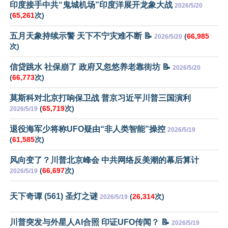
印度接手中共“鬼城机场”印度洋展开龙象大战
2026/5/20
(
65,261
次)
五月天象持续示警 天下不宁灾难不断 📝
(
66,985
2026/5/20
次)
信贷跳水 社保崩了 政府又忽悠养老靠街坊 📝
2026/5/20
(
66,773
次)
莫斯科对北京打响保卫战 普京习近平川普三国演利
(
65,719
次)
2026/5/19
退役海军少将称UFO疑由“非人类智能”操控
2026/5/19
(
61,585
次)
风向变了？川普北京峰会 中共网络反美潮的幕后算计
(
66,697
次)
2026/5/19
天下奇谭 (561) 圣灯之谜
(
26,314
次)
2026/5/19
川普突发与外星人AI合照 印证UFO传闻？ 📝
2026/5/19