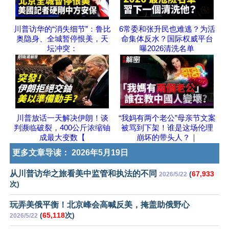
川普访华的“消失细节”：鲁比
6常委和张升民也难逃？为活
奥隐身、全城暂停恨美，天
命集体反水？国际权威平台
坛冲突：
曝2026清洗名单
川普放话一天解决伊朗！谈
“我妈有两个老公”母亲节文案
判濒临破裂，400公斤浓缩铀
被骂到下架！谁是这场伦理
成最大变数【
崩坏的带头人？｜
更多文章导读：
2026年5月19日
从川普访华之旅看美中监管和执法的不同
(
67,933
2026/5/22
次)
玩弄美俄平衡！北京峰会高喊反美，掩盖助俄野心
(
65,118
次)
2026/5/22