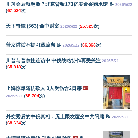
川习会后就翻脸？北京背叛170亿美金采购承诺 📝
2026/5/22
(
67,524
次)
天下奇谭 (563) 命中财富
(
25,923
次)
2026/5/22
普京讲话不提习透疏离 📝
(
66,368
次)
2026/5/22
川普与普京接连访中 中俄战略协作再受关注
2026/5/21
(
65,818
次)
上海惊爆随机砍人 3人受伤含2日籍
🖼️
(
85,704
次)
2026/5/21
外交秀后的中俄真相：无上限友谊变中共附庸 📝
2026/5/21
(
68,634
次)