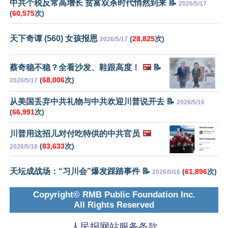
中共个税反常高增长 贫富双杀时代悄然到来 📝
2026/5/17
(
60,575
次)
天下奇谭 (560) 女孩报恩
(
28,825
次)
2026/5/17
蔡奇稳不稳？全看沙发、鞋跟高度！
🖼️
📝
(
68,006
次)
2026/5/17
从美国丢弃中共礼物与中共欢迎川普说开去 📝
2026/5/16
(
66,991
次)
川普用这招儿对付吃特供的中共官员
🖼️
(
83,633
次)
2026/5/16
天坛成战场：“习川会”爆发踩踏事件 📝
(
61,896
次)
2026/5/16
Copyright© RMB Public Foundation Inc.
All Rights Reserved
人民报网站服务条款