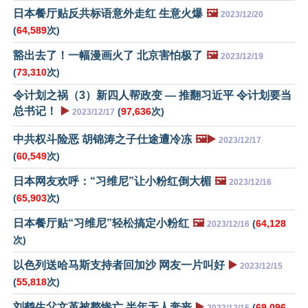
日本餐厅贴反共标语意外走红 生意火爆
🖼️
2023/12/20
(
64,589
次)
豁出去了！一幅漫画火了 北京害怕极了
🖼️
2023/12/19
(
73,310
次)
令计划之祸（3）新四人帮政变 — 推翻习近平 令计划要当
总书记！
▶️
(
97,636
次)
2023/12/17
中共权斗险恶 胡锦涛之子仕途遭冷冻
🖼️▶️
2023/12/17
(
60,549
次)
日本网友欢呼：“习维尼”让小粉红倒大楣
🖼️
2023/12/16
(
65,903
次)
日本餐厅贴“习维尼”轻松搞定小粉红
🖼️
(
64,128
2023/12/16
次)
以色列送哈马斯支持者回加沙 网友一片叫好
▶️
2023/12/15
(
55,818
次)
刘鹤生父文革被整惨亡 半年无人奔丧
▶️
(
69,096
2023/12/15