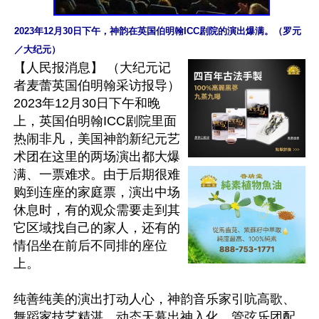
2023年12月30日下午，神韵在英国伯明翰ICC剧院的演出爆满。（罗元
／大纪元）
【人民报消息】 （大纪元记
者麦蕾英国伯明翰采访报导）
2023年12月30日下午和晚
上，英国伯明翰ICC剧院里面
热闹非凡，美国神韵新纪元艺
术团在这里的两场演出都大爆
满、一票难求。由于后期很难
购到连座的家庭票，演出中场
休息时，有的观众需要走到其
它区域找自己的家人，还有的
情侣坐在前后不同排的座位
上。

纯善纯美的演出打动人心，神韵音乐家引吭高歌、
舞蹈家技艺精湛、动态天幕出神入化，管弦乐团配