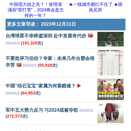
中国现大凶之兆？！疫情汹
🔥一线城市都扛不住了 🔥跟
涌加“雷打雪”，2024将会是怎
风买房
样的一年？
更多文章导读：
2023年12月31日
台湾球星不幸猝逝深圳 赴中发展有代价
🖼️
(
191,320
次)
2024/1/3
不要批评习伯伯？专家：未来几年台塑会很
辛苦
🖼️
(
55,939
次)
2024/1/3
中国“结石宝宝”家属为何索赔难？
▶️
(
64,853
次)
2024/1/2
军中五大势力反习 习2024或被夺权
2024/1/2
(
272,572
次)