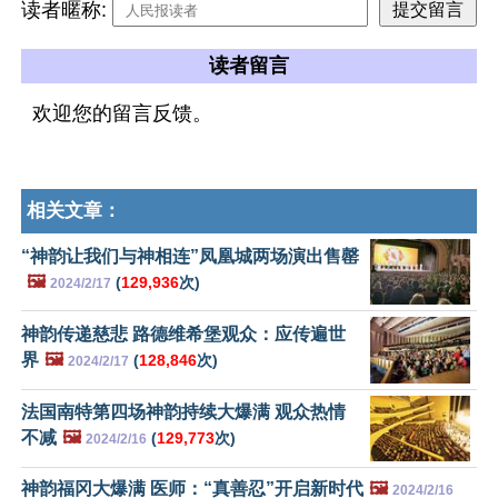
读者暱称:
读者留言
欢迎您的留言反馈。
相关文章：
“神韵让我们与神相连”凤凰城两场演出售罄
🖼️
(
129,936
次)
2024/2/17
神韵传递慈悲 路德维希堡观众：应传遍世
界
🖼️
(
128,846
次)
2024/2/17
法国南特第四场神韵持续大爆满 观众热情
不减
🖼️
(
129,773
次)
2024/2/16
神韵福冈大爆满 医师：“真善忍”开启新时代
🖼️
2024/2/16