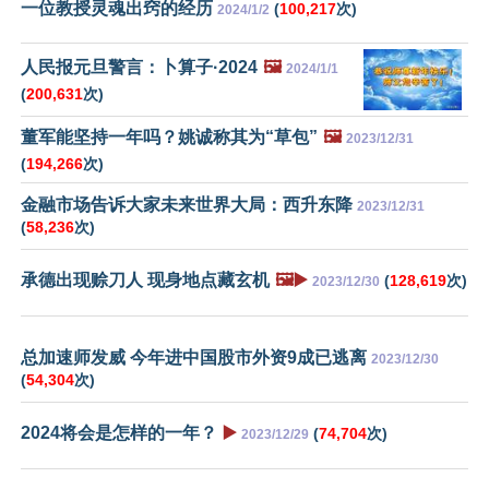
一位教授灵魂出窍的经历
(
100,217
次)
2024/1/2
人民报元旦警言：卜算子·2024
🖼️
2024/1/1
(
200,631
次)
董军能坚持一年吗？姚诚称其为“草包”
🖼️
2023/12/31
(
194,266
次)
金融市场告诉大家未来世界大局：西升东降
2023/12/31
(
58,236
次)
承德出现赊刀人 现身地点藏玄机
🖼️▶️
(
128,619
次)
2023/12/30
总加速师发威 今年进中国股市外资9成已逃离
2023/12/30
(
54,304
次)
2024将会是怎样的一年？
▶️
(
74,704
次)
2023/12/29