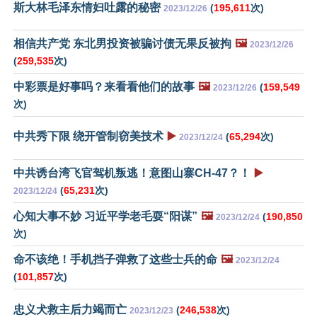
斯大林毛泽东情妇吐露的秘密
(
195,611
次)
2023/12/26
相信共产党 东北男投资被骗讨债无果反被拘
🖼️
2023/12/26
(
259,535
次)
中彩票是好事吗？来看看他们的故事
🖼️
(
159,549
2023/12/26
次)
中共秀下限 绕开管制窃美技术
▶️
(
65,294
次)
2023/12/24
中共诱台湾飞官驾机叛逃！意图山寨CH-47？！
▶️
(
65,231
次)
2023/12/24
心知大事不妙 习近平学老毛耍“阳谋”
🖼️
(
190,850
2023/12/24
次)
命不该绝！手机挡子弹救了这些士兵的命
🖼️
2023/12/24
(
101,857
次)
忠义犬救主后力竭而亡
(
246,538
次)
2023/12/23