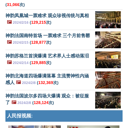
(
31,066
次)
神韵凤凰城一票难求 观众珍视传统与真相
🖼️
(
129,215
次)
2024/2/16
神韵法国南特首场 一票难求 三个月前售罄
🖼️
(
128,877
次)
2024/2/15
神韵苏格兰首演爆满 艺术界人士感动落泪
🖼️
(
129,885
次)
2024/2/14
神韵北海道四场爆满落幕 主流赞神性内涵
感人
🖼️
(
132,369
次)
2024/2/8
神韵法国波尔多四场大爆满 观众：被征服
了
🖼️
(
128,124
次)
2024/2/8
人民报视频: