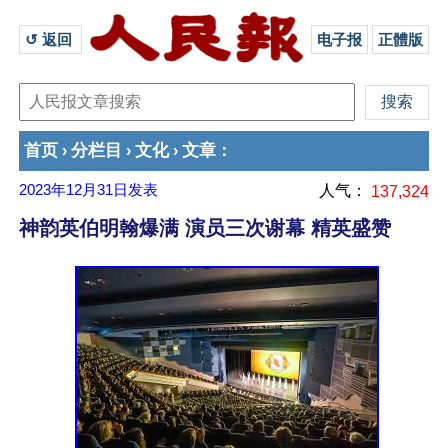
↺ 返回 
电子报
正體版
首页
分栏目
文化
文章
›
›
›
：
2023年12月31日
发表
人气：
137,324
神韵英伯明翰爆满 演员三次谢幕 精英盛赞