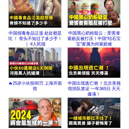
中国假毒食品泛滥 处处都是
中国黑心奶粉疑云：受害者
坑 ！ 骨头不知过了多少手！
索赔反被打压！中国“结石宝
｜ #人民报
宝”家属为何索赔难
🔥25岁小伙投80万 上海开面
中国出现逃亡潮 ！北京美领
馆
馆排队签证 一年365日 天天
爆满！