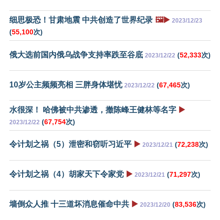
细思极恐！甘肃地震 中共创造了世界纪录
🖼️▶️
2023/12/23
(
55,100
次)
俄大选前国内俄乌战争支持率跌至谷底
(
52,333
次)
2023/12/22
10岁公主频频亮相 三胖身体堪忧
(
67,465
次)
2023/12/22
水很深！ 哈佛被中共渗透，撤陈峰王健林等名字
▶️
(
67,754
次)
2023/12/22
令计划之祸（5）泄密和窃听习近平
▶️
(
72,238
次)
2023/12/21
令计划之祸（4）胡家天下令家党
▶️
(
71,297
次)
2023/12/21
墙倒众人推 十三道坏消息催命中共
▶️
(
83,536
次)
2023/12/20