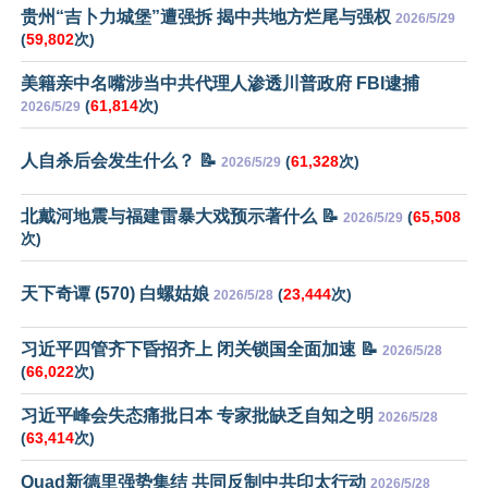
贵州“吉卜力城堡”遭强拆 揭中共地方烂尾与强权
2026/5/29
(
59,802
次)
美籍亲中名嘴涉当中共代理人渗透川普政府 FBI逮捕
(
61,814
次)
2026/5/29
人自杀后会发生什么？ 📝
(
61,328
次)
2026/5/29
北戴河地震与福建雷暴大戏预示著什么 📝
(
65,508
2026/5/29
次)
天下奇谭 (570) 白螺姑娘
(
23,444
次)
2026/5/28
习近平四管齐下昏招齐上 闭关锁国全面加速 📝
2026/5/28
(
66,022
次)
习近平峰会失态痛批日本 专家批缺乏自知之明
2026/5/28
(
63,414
次)
Quad新德里强势集结 共同反制中共印太行动
2026/5/28