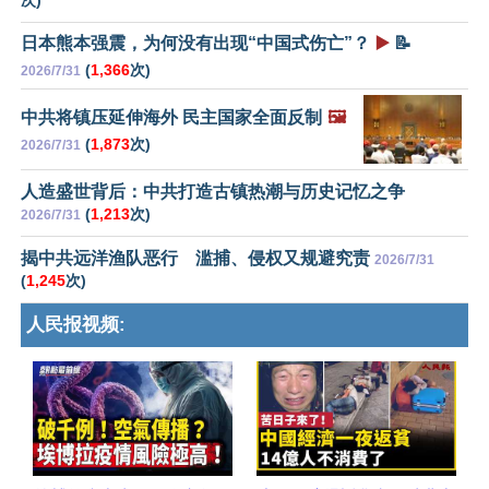
次)
日本熊本强震，为何没有出现“中国式伤亡”？
▶️
📝
(
1,366
次)
2026/7/31
中共将镇压延伸海外 民主国家全面反制
🖼️
(
1,873
次)
2026/7/31
人造盛世背后：中共打造古镇热潮与历史记忆之争
(
1,213
次)
2026/7/31
揭中共远洋渔队恶行 滥捕、侵权又规避究责
2026/7/31
(
1,245
次)
人民报视频: