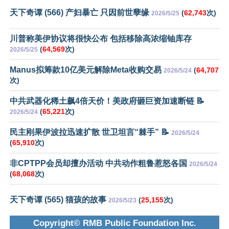
天下奇谭 (566) 产妇暴亡 只因前世孽缘
(
62,743
次)
2026/5/25
川普称美伊协议将很快公布 包括移除高浓缩铀库存
(
64,569
次)
2026/5/25
Manus拟筹款10亿美元解除Meta收购交易
(
64,707
2026/5/24
次)
中共武器化稀土飙4倍天价！美政府砸巨资加速断链 📝
(
65,221
次)
2026/5/24
民主刚果伊波拉迅速扩散 世卫坦言“棘手” 📝
2026/5/24
(
65,910
次)
非CPTPP会员却擅办活动 中共动作粗鲁惹怒各国
2026/5/24
(
68,068
次)
天下奇谭 (565) 猫孩的故事
(
25,155
次)
2026/5/23
Copyright© RMB Public Foundation Inc.