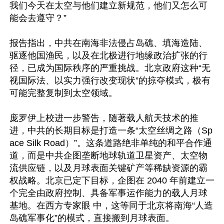
我们今天在太空与他们建立新规范，他们又怎么可
能会去遵守？” 

报告指出，中共在南海非法侵占岛礁、填海造陆、
驱逐他国渔民，以及在北极进行地缘政治扩张的行
径，已成为国际秩序的严重挑战。北京政府这种“无
视国际法、以实力强行改变现状”的掠夺模式，极有
可能完整复制到太空领域。 

庞罗伊上校进一步警告，随著载人航天技术的推
进，中共的长期目标是打造一条“太空丝绸之路（Sp
ace Silk Road）”。这条道路绝非单纯的和平合作通
道，而是中共企图垄断地球轨道卫星资产、太空物
流供应链，以及月球表面关键矿产等稀缺资源的霸
权战略。北京已定下目标，企图在 2040 年前建立一
个完全由政府控制、具备军事运作能力的载人月球
基地。在西方专家眼 中，这等同于北京将南海“人造
岛礁军事化”的模式，直接搬到月球表面。
