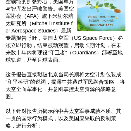
空领域的扩张野心，美国军方
与智库发出严峻警告。美国空
军协会（AFA）旗下米切尔航
太研究所（Mitchell Institute f
or Aerospace Studies）最新
专题报告呼吁，美国太空军（US Space Force）必
须立即行动，结束被动观望，启动长期计划，在未
来数十年内将现役“守卫者”（Guardians）部署至地
球轨道，乃至月球表面。

这份报告直接戳破北京当局长期将太空计划包装成
“和平科研”的说词，揭露中共透过军民融合策略，将
太空全面军事化，并意图掌控太空资源的战略意
图。

以下针对报告所揭示的中共太空军事威胁本质、其
一贯的国际行为模式，以及美国应采取的反制策
略，进行分析：
