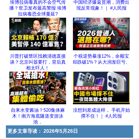
埃博拉病毒真的不会空气传
中国经济爆返贫潮，消费出
播？世卫发布最高警报 埃博
现反常现象！｜ #人民报
拉病毒恐全球蔓延?
川普打破禁区找赖清德直接
个税逆势暴涨12%，余额宝
谈？北京叫嚣要打，背后真
却跌破1%？从大润发巨亏、
相太吓人！
自来水变酱油？520集体麻
没想到差成这样， 手机开始
木！南方海底隧道变游泳
撑不住！｜ #人民报
池，
更多文章导读：
2026年5月26日