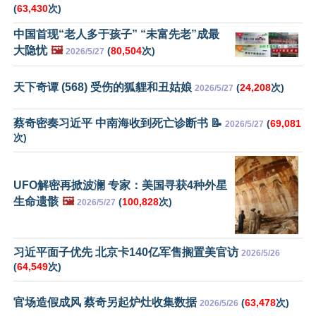
(
63,430
次)
中国首现“老人多于孩子” “未富先老”成最
大隐忧
🖼️
(
80,504
次)
2026/5/27
天下奇谭 (568) 受伤的狐貍和丑姑娘
(
24,208
次)
2026/5/27
蔡奇密奏习近平 中南海收到死亡诊断书 📝
(
69,081
2026/5/27
次)
UFO解密再掀波澜 专家：美国寻获4种外星
生命遗骸
🖼️
(
100,828
次)
2026/5/27
习近平面子优先 北京卡140亿军售搁置美官访
2026/5/26
(
64,549
次)
官场造假成风 蔡奇另起炉灶收集数据
(
63,478
次)
2026/5/26