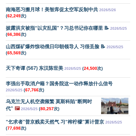
南海恶习搬月球！美智库促太空军反制中共
2026/5/26
(
62,249
次)
披露洪灾被指“以灾乱国”？习总书记你在哪里 📝
2026/5/25
(
66,386
次)
山西煤矿爆炸惊动俄日印朝领导人 习很丢脸 📝
2026/5/25
(
65,569
次)
天下奇谭 (567) 东汉陈世美
(
24,500
次)
2026/5/25
李强出手取消户籍？国务院这一动作释放什么信号
(
67,766
次)
2026/5/25
乌克兰无人机空袭频繁 莫斯科陷“断网时
代”
🖼️
(
80,257
次)
2026/5/25
“乞求者”普京贱卖天然气 习“榨柠檬”算计普京
2026/5/25
(
77,698
次)