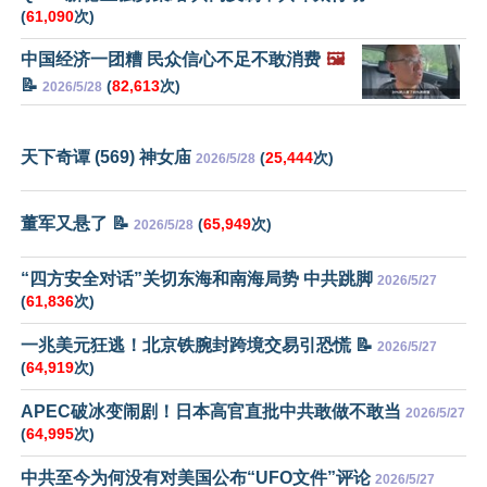
(
61,090
次)
中国经济一团糟 民众信心不足不敢消费
🖼️
📝
(
82,613
次)
2026/5/28
天下奇谭 (569) 神女庙
(
25,444
次)
2026/5/28
董军又悬了 📝
(
65,949
次)
2026/5/28
“四方安全对话”关切东海和南海局势 中共跳脚
2026/5/27
(
61,836
次)
一兆美元狂逃！北京铁腕封跨境交易引恐慌 📝
2026/5/27
(
64,919
次)
APEC破冰变闹剧！日本高官直批中共敢做不敢当
2026/5/27
(
64,995
次)
中共至今为何没有对美国公布“UFO文件”评论
2026/5/27