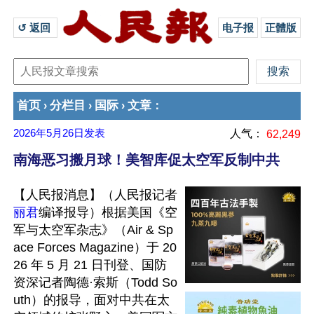
↺ 返回 
电子报
正體版
首页
分栏目
国际
文章
›
›
›
：
2026年5月26日
发表
人气：
62,249
南海恶习搬月球！美智库促太空军反制中共
【人民报消息】（人民报记者
丽君
编译报导）根据美国《空
军与太空军杂志》（Air & Sp
ace Forces Magazine）于 20
26 年 5 月 21 日刊登、国防
资深记者陶德·索斯（Todd So
uth）的报导，面对中共在太