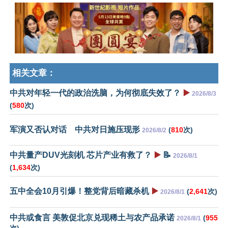
相关文章：
中共对年轻一代的政治洗脑，为何彻底失效了？
▶️
2026/8/3
(
580
次)
军演又否认对话 中共对日施压现形
(
810
次)
2026/8/2
中共量产DUV光刻机 芯片产业有救了？
▶️
📝
2026/8/1
(
1,634
次)
五中全会10月引爆！整党背后暗藏杀机
▶️
(
2,641
次)
2026/8/1
中共或食言 美敦促北京兑现稀土与农产品承诺
(
955
2026/8/1