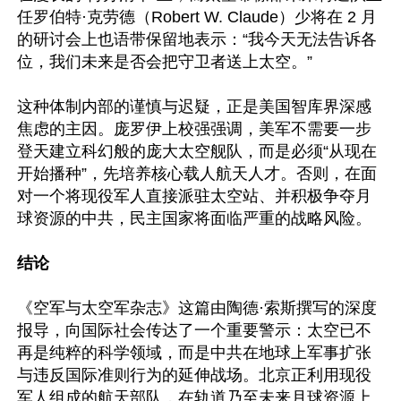
任罗伯特·克劳德（Robert W. Claude）少将在 2 月
的研讨会上也语带保留地表示：“我今天无法告诉各
位，我们未来是否会把守卫者送上太空。”   

这种体制内部的谨慎与迟疑，正是美国智库界深感
焦虑的主因。庞罗伊上校强强调，美军不需要一步
登天建立科幻般的庞大太空舰队，而是必须“从现在
开始播种”，先培养核心载人航天人才。否则，在面
对一个将现役军人直接派驻太空站、并积极争夺月
球资源的中共，民主国家将面临严重的战略风险。

结论  
《空军与太空军杂志》这篇由陶德·索斯撰写的深度
报导，向国际社会传达了一个重要警示：太空已不
再是纯粹的科学领域，而是中共在地球上军事扩张
与违反国际准则行为的延伸战场。北京正利用现役
军人组成的航天部队，在轨道乃至未来月球资源上