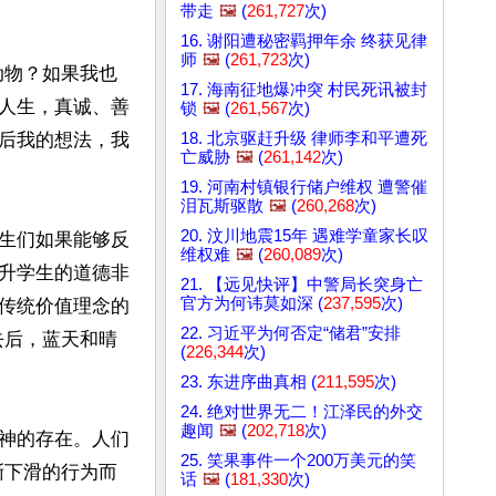
带走
🖼️
(
261,727
次)
16. 谢阳遭秘密羁押年余 终获见律
师
🖼️
(
261,723
次)
动物？如果我也
17. 海南征地爆冲突 村民死讯被封
人生，真诚、善
锁
🖼️
(
261,567
次)
18. 北京驱赶升级 律师李和平遭死
后我的想法，我
亡威胁
🖼️
(
261,142
次)
19. 河南村镇银行储户维权 遭警催
泪瓦斯驱散
🖼️
(
260,268
次)
20. 汶川地震15年 遇难学童家长叹
生们如果能够反
维权难
🖼️
(
260,089
次)
升学生的道德非
21. 【远见快评】中警局长突身亡
官方为何讳莫如深 (
237,595
次)
传统价值理念的
22. 习近平为何否定“储君”安排
去后，蓝天和晴
(
226,344
次)
23. 东进序曲真相 (
211,595
次)
24. 绝对世界无二！江泽民的外交
趣闻
🖼️
(
202,718
次)
神的存在。人们
25. 笑果事件一个200万美元的笑
渐下滑的行为而
话
🖼️
(
181,330
次)