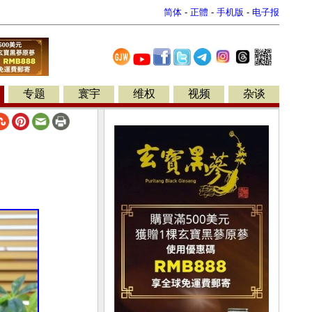
简体
-
正體
-
手机版
-
电子报
专题
寰宇
维权
视频
杂谈