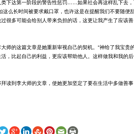
人类下达第一阶段的警告性惩罚……如果社会再这样乱下去，
比如这么长时间被要求戴口罩，也许这是在提醒我们不要随便乱
说过很多可能会给别人带来负担的话，这更让我产生了应该善
李大师的这篇文章是她重新审视自己的契机。“神给了我宝贵
生活，比起自己的利益，更应该帮助他人。这样做我和我的后
够拜读到李大师的文章，使她更加坚定了要在生活中多做善事
ww.renminbao.com/rmb/articles/2023/5/25/76148.html