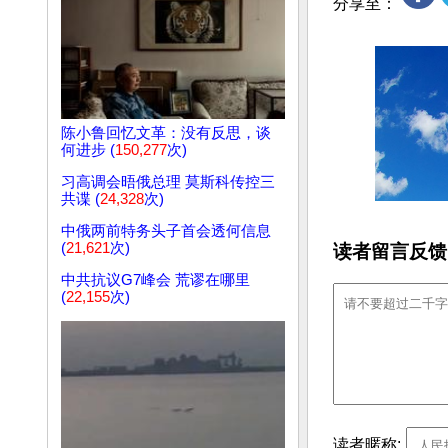
分享至：
陈小鲁回忆文革：没有反思，谈
何进步 (
150,277
次)
习高调会晤俄总理 莫斯科传控三
共谍 (
24,328
次)
中俄两前特务头子首会透何信息
(
21,621
次)
读者留言反馈
中共抗议G7峰会 荒谬在哪里
(
22,155
次)
读者暱称: