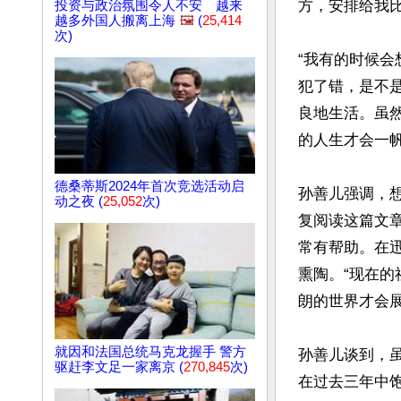
方，安排给我比
投资与政治氛围令人不安 越来
越多外国人搬离上海
🖼️
(
25,414
次)
“我有的时候
犯了错，是不
良地生活。虽
的人生才会一帆
德桑蒂斯2024年首次竞选活动启
孙善儿强调，
动之夜 (
25,052
次)
复阅读这篇文
常有帮助。在
熏陶。“现在
朗的世界才会展
就因和法国总统马克龙握手 警方
孙善儿谈到，
驱赶李文足一家离京 (
270,845
次)
在过去三年中