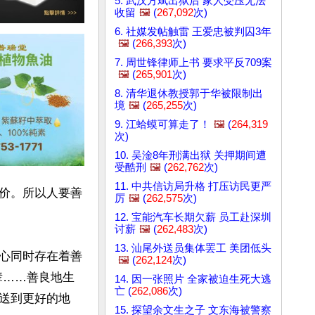
5. 武汉方斌出狱后 家人受压无法
收留
🖼️
(
267,092
次)
6. 社媒发帖触雷 王爱忠被判囚3年
🖼️
(
266,393
次)
7. 周世锋律师上书 要求平反709案
🖼️
(
265,901
次)
8. 清华退休教授郭于华被限制出
境
🖼️
(
265,255
次)
9. 江蛤蟆可算走了！
🖼️
(
264,319
次)
10. 吴淦8年刑满出狱 关押期间遭
受酷刑
🖼️
(
262,762
次)
11. 中共信访局升格 打压访民更严
价。所以人要善
厉
🖼️
(
262,575
次)
12. 宝能汽车长期欠薪 员工赴深圳
讨薪
🖼️
(
262,483
次)
13. 汕尾外送员集体罢工 美团低头
心同时存在着善
🖼️
(
262,124
次)
辈……善良地生
14. 因一张照片 全家被迫生死大逃
亡 (
262,086
次)
送到更好的地
15. 探望余文生之子 文东海被警察