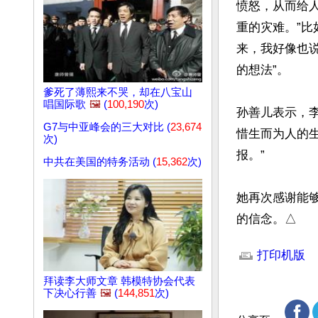
愤怒，从而给
重的灾难。”
来，我好像也
的想法”。

爹死了薄熙来不哭，却在八宝山
唱国际歌
🖼️
(
100,190
次)
孙善儿表示，
G7与中亚峰会的三大对比 (
23,674
惜生而为人的
次)
报。”

中共在美国的特务活动 (
15,362
次)
她再次感谢能
的信念。△
文章网址: http://w
打印机版
拜读李大师文章 韩模特协会代表
下决心行善
🖼️
(
144,851
次)