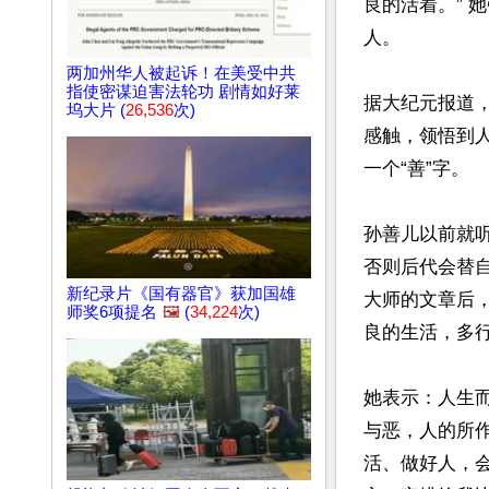
良的活着。” 
人。

两加州华人被起诉！在美受中共
指使密谋迫害法轮功 剧情如好莱
据大纪元报道
坞大片 (
26,536
次)
感触，领悟到
一个“善”字。

孙善儿以前就
否则后代会替自
新纪录片《国有器官》获加国雄
大师的文章后
师奖6项提名
🖼️
(
34,224
次)
良的生活，多行
她表示：人生
与恶，人的所
活、做好人，