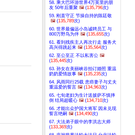
58. 乘大巴环游世界4万英里的朋
友 50年后重聚
🖼️
(
135,796
次)
59. 刚直守正 节操自持的陈廷敬
🖼️
(
135,789
次)
60. 世界最偏远小岛诚聘员工 与
800万野鸟为伴
🖼️
(
135,655
次)
61. 看到残疾主人再次行走 服务犬
高兴得跳起来
🖼️
(
135,564
次)
62. 至公至正 不以私害公
🖼️
(
135,445
次)
63. 孙女在美丽峡谷拍订婚照 重温
奶奶爱情故事
🖼️
(
135,235
次)
64. 风雨同行25载 患癌妻子与丈夫
重温爱的誓言
🖼️
(
134,963
次)
65. 七旬老妇为生计送披萨不慎摔
倒 结局超暖心
🖼️
(
134,710
次)
66. 才能出众护国大将军 因未兑现
誓言绝嗣
🖼️
(
134,490
次)
67. 大法弟子眼中的李洪志大师
(
133,369
次)
68. 庆祝世界法轮大法日 台北法轮