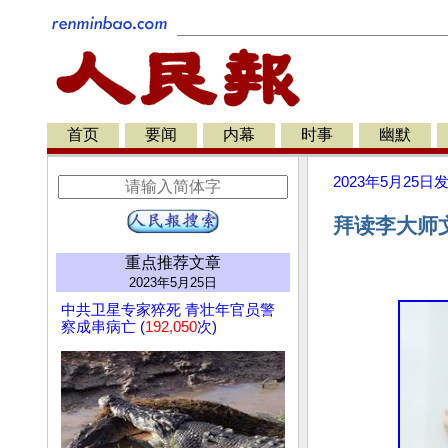
首页
要闻
内幕
时事
幽默
2023年5月25日
拜读李大师
重点推荐文章
2023年5月25日
中共卫星专家猝死 青壮年官员警
察成串病亡 (
192,050
次)