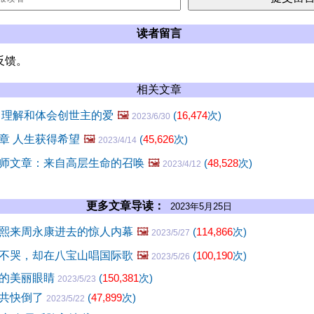
读者留言
反馈。
相关文章
 理解和体会创世主的爱
🖼️
(
16,474
次)
2023/6/30
章 人生获得希望
🖼️
(
45,626
次)
2023/4/14
师文章：来自高层生命的召唤
🖼️
(
48,528
次)
2023/4/12
更多文章导读：
2023年5月25日
熙来周永康进去的惊人内幕
🖼️
(
114,866
次)
2023/5/27
不哭，却在八宝山唱国际歌
🖼️
(
100,190
次)
2023/5/26
孩的美丽眼睛
(
150,381
次)
2023/5/23
中共快倒了
(
47,899
次)
2023/5/22