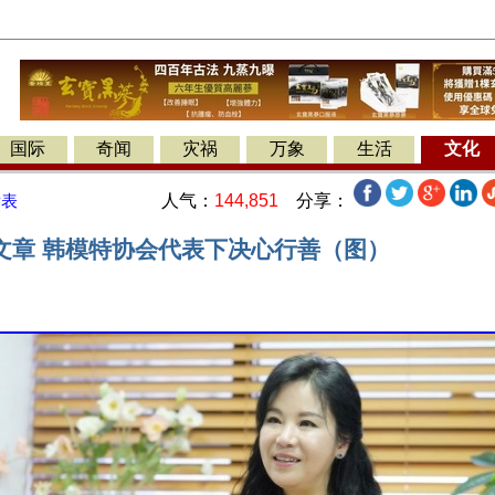
国际
奇闻
灾祸
万象
生活
文化
人气：
144,851
分享：
发表
文章 韩模特协会代表下决心行善（图）