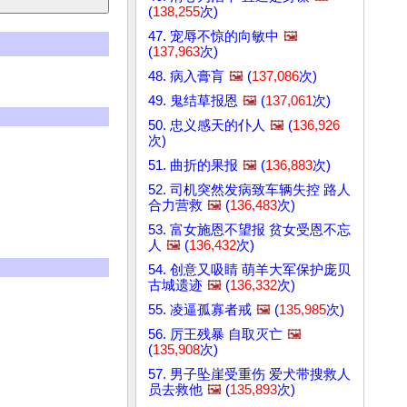
(
138,255
次)
47. 宠辱不惊的向敏中
🖼️
(
137,963
次)
48. 病入膏肓
🖼️
(
137,086
次)
49. 鬼结草报恩
🖼️
(
137,061
次)
50. 忠义感天的仆人
🖼️
(
136,926
次)
51. 曲折的果报
🖼️
(
136,883
次)
52. 司机突然发病致车辆失控 路人
合力营救
🖼️
(
136,483
次)
53. 富女施恩不望报 贫女受恩不忘
人
🖼️
(
136,432
次)
54. 创意又吸睛 萌羊大军保护庞贝
古城遗迹
🖼️
(
136,332
次)
55. 凌逼孤寡者戒
🖼️
(
135,985
次)
56. 厉王残暴 自取灭亡
🖼️
(
135,908
次)
57. 男子坠崖受重伤 爱犬带搜救人
员去救他
🖼️
(
135,893
次)