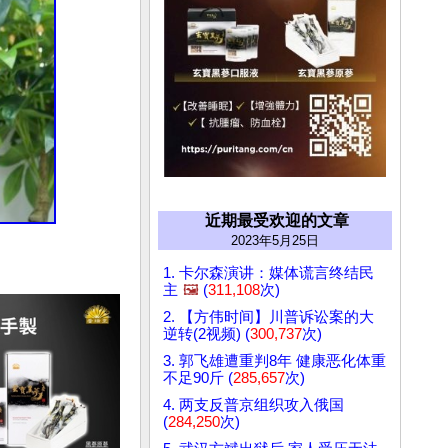
近期最受欢迎的文章
2023年5月25日
1. 卡尔森演讲：媒体谎言终结民
主
🖼️
(
311,108
次)
2. 【方伟时间】川普诉讼案的大
逆转(2视频) (
300,737
次)
3. 郭飞雄遭重判8年 健康恶化体重
不足90斤 (
285,657
次)
4. 两支反普京组织攻入俄国
(
284,250
次)