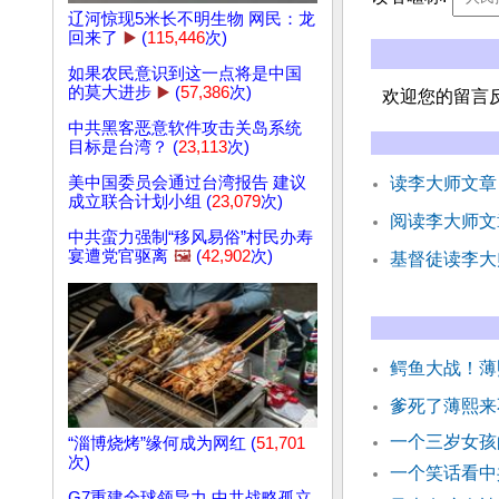
辽河惊现5米长不明生物 网民：龙
回来了
▶️
(
115,446
次)
如果农民意识到这一点将是中国
的莫大进步
▶️
(
57,386
次)
欢迎您的留言
中共黑客恶意软件攻击关岛系统
目标是台湾？ (
23,113
次)
美中国委员会通过台湾报告 建议
读李大师文章
成立联合计划小组 (
23,079
次)
阅读李大师文
中共蛮力强制“移风易俗”村民办寿
宴遭党官驱离
🖼️
(
42,902
次)
基督徒读李大
鳄鱼大战！薄
爹死了薄熙来
一个三岁女
“淄博烧烤”缘何成为网红 (
51,701
次)
一个笑话看
G7重建全球领导力 中共战略孤立