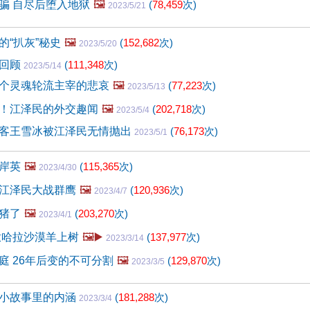
骗 自尽后堕入地狱
🖼️
(
78,459
次)
2023/5/21
的“扒灰”秘史
🖼️
(
152,682
次)
2023/5/20
事回顾
(
111,348
次)
2023/5/14
个灵魂轮流主宰的悲哀
🖼️
(
77,223
次)
2023/5/13
！江泽民的外交趣闻
🖼️
(
202,718
次)
2023/5/4
客王雪冰被江泽民无情抛出
(
76,173
次)
2023/5/1
岸英
🖼️
(
115,365
次)
2023/4/30
江泽民大战群鹰
🖼️
(
120,936
次)
2023/4/7
猪了
🖼️
(
203,270
次)
2023/4/1
撒哈拉沙漠羊上树
🖼️▶️
(
137,977
次)
2023/3/14
庭 26年后变的不可分割
🖼️
(
129,870
次)
2023/3/5
小故事里的内涵
(
181,288
次)
2023/3/4