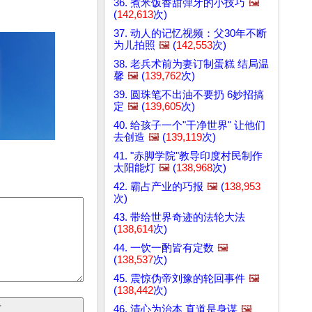
36. 煮米饭香甜弹牙的小技巧
🖼️
(
142,613
次)
37. 动人的记忆视频：父30年不断
为儿拍照
🖼️
(
142,553
次)
38. 老兵术前为妻订制蛋糕 结局温
馨
🖼️
(
139,762
次)
39. 圆珠笔不出油不要扔 6妙招搞
定
🖼️
(
139,605
次)
40. 给孩子一个"干净世界" 让他们
去创造
🖼️
(
139,119
次)
41. "赤脚学院"教导印度村民制作
太阳能灯
🖼️
(
138,968
次)
42. 霸占产业的巧报
🖼️
(
138,953
次)
43. 带给世界奇迹的法轮大法
(
138,614
次)
44. 一饮一酌皆有定数
🖼️
(
138,537
次)
45. 震惊伪帝刘豫的轮回事件
🖼️
(
138,442
次)
46. 清心为治本 直道是身谋
🖼️