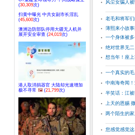
风尘女骗人被
(
30,309
次)
扫黄中曝光 中共女副市长淫乱
老毛和将军们
(
45,600
次)
薄熙来小故
澳洲边防部队停用大疆无人机并
展开安全审查 (
24,019
次)
一个身体被多
绝对世界无二
想当年！座上
一个真实的毛
中南海奇闻！
港人取消捐器官 大陆却光速增加
极不寻常
🖼️
(
21,799
次)
半笑话：江被
上天的恩赐 
两个陌生的家
您感觉感觉这