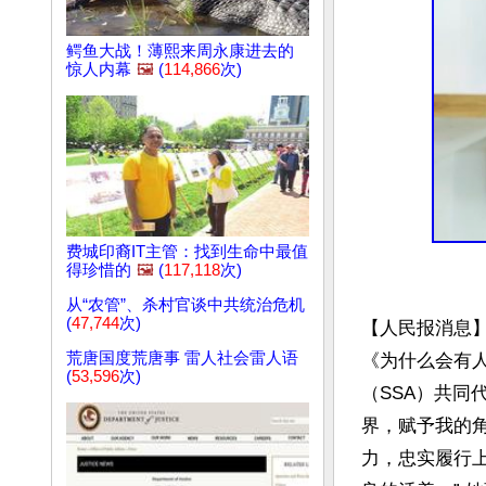
鳄鱼大战！薄熙来周永康进去的
惊人内幕
🖼️
(
114,866
次)
费城印裔IT主管：找到生命中最值
得珍惜的
🖼️
(
117,118
次)
从“农管”、杀村官谈中共统治危机
(
47,744
次)
【人民报消息
荒唐国度荒唐事 雷人社会雷人语
《为什么会有
(
53,596
次)
（SSA）共同
界，赋予我的
力，忠实履行