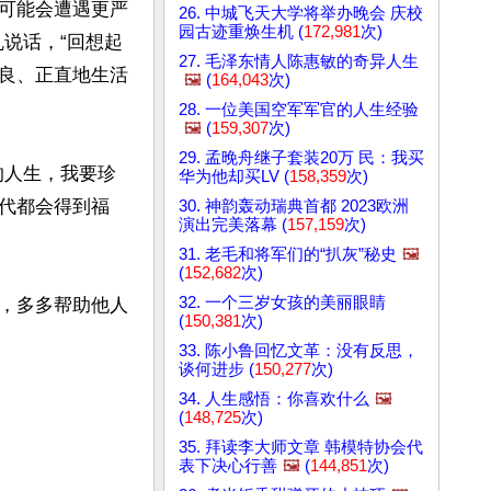
可能会遭遇更严
26. 中城飞天大学将举办晚会 庆校
园古迹重焕生机 (
172,981
次)
说话，“回想起
27. 毛泽东情人陈惠敏的奇异人生
良、正直地生活
🖼️
(
164,043
次)
28. 一位美国空军军官的人生经验
🖼️
(
159,307
次)
29. 孟晚舟继子套装20万 民：我买
的人生，我要珍
华为他却买LV (
158,359
次)
代都会得到福
30. 神韵轰动瑞典首都 2023欧洲
演出完美落幕 (
157,159
次)
31. 老毛和将军们的“扒灰”秘史
🖼️
(
152,682
次)
32. 一个三岁女孩的美丽眼睛
，多多帮助他人
(
150,381
次)
33. 陈小鲁回忆文革：没有反思，
谈何进步 (
150,277
次)
34. 人生感悟：你喜欢什么
🖼️
(
148,725
次)
35. 拜读李大师文章 韩模特协会代
表下决心行善
🖼️
(
144,851
次)