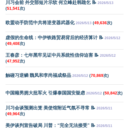
川习会前 外交部短片示软 何立峰赴韩跪乞 📝
2026/5/13
(
51,541
次)
欧盟动手防范中共将逆变器武器化
(
49,636
次)
2026/5/13
虚假的生命线：中伊铁路贸易背后的经济算计 📝
2026/5/12
(
49,408
次)
王春彦：七年黑牢见证中共系统性信仰迫害 📝
2026/5/12
(
47,952
次)
触碰习逆鳞 魏凤和李尚福成祭品
(
70,869
次)
2026/5/12
中国籍男拥大批军火 引爆泰国国安疑虑
(
50,842
次)
2026/5/12
川习会谈预测出笼 美使馆附近气氛不寻常 📝
2026/5/11
(
49,964
次)
美伊谈判宣告破局 川普：“完全无法接受” 📝
2026/5/11