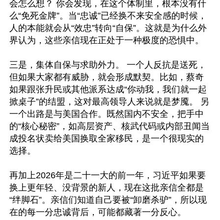
会怎么想？ 你会发现，在这个体制里，根本没有什
么“免死金牌”。当“忠诚”已经换不来安全感的时候，
人的本能就会从“效忠”转向“自保”。这就是为什么外
界认为，这些亲信现在正处于一种极度的恐惧中。 

三是，集体自保与求助外力。 一个人反抗是送死，
但如果大家都有威胁，就会形成默契。比如，蔡奇
如果跟张升民或其他派系达成“你动我，我们就一起
掀桌子”的结盟，这对最高领导人来说就是梦魇。 另
一个出路是与美国合作。既然国内不安全，把手中
的“核心秘密”，如高层资产、核武代码或内部丑闻当
成投名状卖给美国换取全家移民，是一个很现实的
选择。

再加上2026年是二十一大的前一年，习近平如果要
换上更年轻、没背景的新人，现在这批亲信全都是
“绊脚石”。亲信们知道自己要被“卸磨杀驴”，所以现
在的每一分忠诚背后，可能都藏著一分反心。
