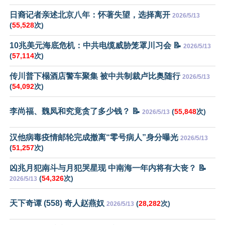
日裔记者亲述北京八年：怀著失望，选择离开
2026/5/13
(
55,528
次)
10兆美元海底危机：中共电缆威胁笼罩川习会 📝
2026/5/13
(
57,114
次)
传川普下榻酒店警车聚集 被中共制裁卢比奥随行
2026/5/13
(
54,092
次)
李尚福、魏凤和究竟贪了多少钱？ 📝
(
55,848
次)
2026/5/13
汉他病毒疫情邮轮完成撤离“零号病人”身分曝光
2026/5/13
(
51,257
次)
凶兆月犯南斗与月犯哭星现 中南海一年内将有大丧？ 📝
(
54,326
次)
2026/5/13
天下奇谭 (558) 奇人赵燕奴
(
28,282
次)
2026/5/13