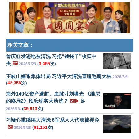
相关文章：
曾庆红发迹地被清洗 习把“钱袋子”收归中
央
🖼️
(
3,495
次)
2026/7/28
王岐山嫡系集体出局 习近平大清洗直追毛斯大林
2026/7/6
(
42,358
次)
海外140亿资产遭封、血脉计划曝光 《维尼
的终局2》预演现实大清洗？
🖼️▶️
📝
(
39,913
次)
2026/7/4
习疑心重继续大清洗 6军系人大代表被罢免
🖼️
(
61,151
次)
2026/6/28