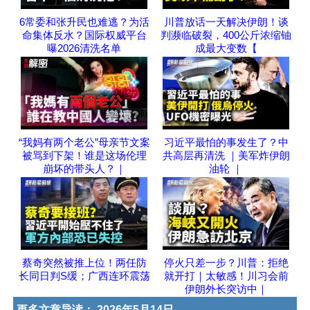
6常委和张升民也难逃？为活
川普放话一天解决伊朗！谈
命集体反水？国际权威平台
判濒临破裂，400公斤浓缩铀
曝2026清洗名单
成最大变数【
“我妈有两个老公”母亲节文案
习近平最怕的事发生了？中
被骂到下架！谁是这场伦理
共高层再清洗 ｜美军炸伊朗
崩坏的带头人？｜
油轮 ｜
蔡奇突然被推上位！两任防
停火只差一步？川普：拒绝
长同日判S缓；广西连环震荡
就开打｜太敏感！川习会前
伊朗外长突访中｜
更多文章导读：
2026年5月14日