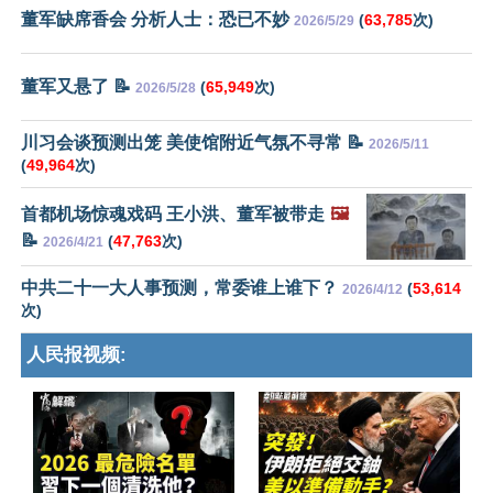
董军缺席香会 分析人士：恐已不妙
(
63,785
次)
2026/5/29
董军又悬了 📝
(
65,949
次)
2026/5/28
川习会谈预测出笼 美使馆附近气氛不寻常 📝
2026/5/11
(
49,964
次)
首都机场惊魂戏码 王小洪、董军被带走
🖼️
📝
(
47,763
次)
2026/4/21
中共二十一大人事预测，常委谁上谁下？
(
53,614
2026/4/12
次)
人民报视频: