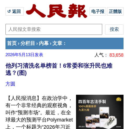
↺ 返回 
电子报
正體版
首页
分栏目
内幕
文章
›
›
›
：
2026年5月13日
发表
人气：
83,658
他列习清洗名单榜首！6常委和张升民也难
逃？(图)
方圆
【人民报消息】在政治学中，
有一个非常经典的观察视角，
叫作“预测市场”。最近，在全
球最大的预测平台Polymarket
上，一个标题为“2026年习近