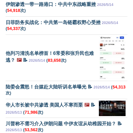
伊朗渗透一带一路港口：中共中东战略重挫
2026/5/14
(
54,918
次)
日菲防务实战化：中共第一岛链霸权野心受挫
2026/5/14
(
54,337
次)
他列习清洗名单榜首！6常委和张升民也难
逃？
🖼️
📝
(
83,658
次)
2026/5/14
陆委会震怒！台媒赴大陆听训名单曝光 📝
(
54,313
2026/5/14
次)
华人市长被中共渗透 美国人不寒而栗
🖼️
📝
(
71,986
次)
2026/5/13
川普称不需习介入伊朗问题 中伊友谊从幼稚园开始？ 📝
(
53,562
次)
2026/5/13