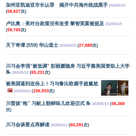
加州亚凯迪亚市长认罪 揭开中共海外统战黑手
2026/5/15
(
58,627
次)
卢比奥：美对台政策没有改变 黎智英案被提及
2026/5/15
(
59,765
次)
天下奇谭 (559) 华山道士
(
27,889
次)
2026/5/15
川习会李强“被低调” 彭丽媛隐身 习近平靠美国资助上大学
📝
(
65,231
次)
2026/5/15
被美国逼到这份上！习与鲁比欧握手超尴尬
🖼️
(
106,933
次)
2026/5/15
川普拔“枪” 习献上朝鲜味儿欢迎仪式 📝
(
58,368
2026/5/14
次)
川习会谈要点再解读
(
60,291
次)
2026/5/14