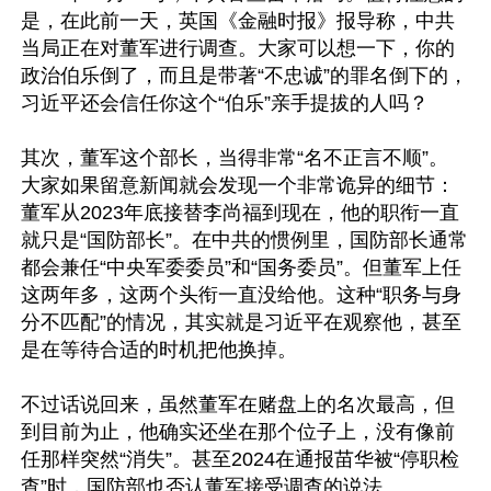
是，在此前一天，英国《金融时报》报导称，中共
当局正在对董军进行调查。大家可以想一下，你的
政治伯乐倒了，而且是带著“不忠诚”的罪名倒下的，
习近平还会信任你这个“伯乐”亲手提拔的人吗？

其次，董军这个部长，当得非常“名不正言不顺”。 
大家如果留意新闻就会发现一个非常诡异的细节：
董军从2023年底接替李尚福到现在，他的职衔一直
就只是“国防部长”。在中共的惯例里，国防部长通常
都会兼任“中央军委委员”和“国务委员”。但董军上任
这两年多，这两个头衔一直没给他。这种“职务与身
分不匹配”的情况，其实就是习近平在观察他，甚至
是在等待合适的时机把他换掉。

不过话说回来，虽然董军在赌盘上的名次最高，但
到目前为止，他确实还坐在那个位子上，没有像前
任那样突然“消失”。甚至2024在通报苗华被“停职检
查”时，国防部也否认董军接受调查的说法。
