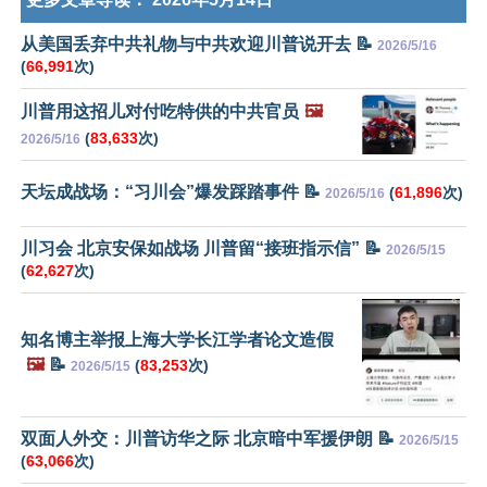
从美国丢弃中共礼物与中共欢迎川普说开去 📝
2026/5/16
(
66,991
次)
川普用这招儿对付吃特供的中共官员
🖼️
(
83,633
次)
2026/5/16
天坛成战场：“习川会”爆发踩踏事件 📝
(
61,896
次)
2026/5/16
川习会 北京安保如战场 川普留“接班指示信” 📝
2026/5/15
(
62,627
次)
知名博主举报上海大学长江学者论文造假
🖼️
📝
(
83,253
次)
2026/5/15
双面人外交：川普访华之际 北京暗中军援伊朗 📝
2026/5/15
(
63,066
次)