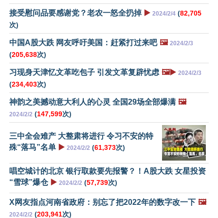
接受慰问品要感谢党？老农一怒全扔掉
▶️
(
82,705
2024/2/4
次)
中国A股大跌 网友呼吁美国：赶紧打过来吧
🖼️
2024/2/3
(
205,638
次)
习现身天津忆文革吃包子 引发文革复辟忧虑
🖼️▶️
2024/2/3
(
234,403
次)
神韵之美撼动意大利人的心灵 全国29场全部爆满
🖼️
(
147,599
次)
2024/2/2
三中全会难产 大整肃将进行 令习不安的特
殊“落马”名单
▶️
(
61,373
次)
2024/2/2
唱空城计的北京 银行取款要先报警？！A股大跌 女星投资
“雪球”爆仓
▶️
(
57,739
次)
2024/2/2
X网友指点河南省政府：别忘了把2022年的数字改一下
🖼️
(
203,941
次)
2024/2/2