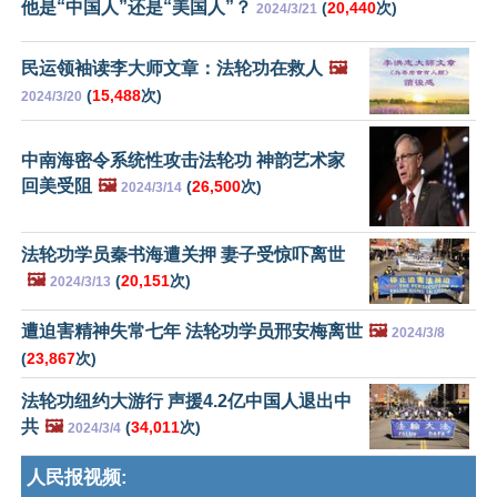
他是“中国人”还是“美国人”？
(
20,440
次)
2024/3/21
民运领袖读李大师文章：法轮功在救人
🖼️
(
15,488
次)
2024/3/20
中南海密令系统性攻击法轮功 神韵艺术家
回美受阻
🖼️
(
26,500
次)
2024/3/14
法轮功学员秦书海遭关押 妻子受惊吓离世
🖼️
(
20,151
次)
2024/3/13
遭迫害精神失常七年 法轮功学员邢安梅离世
🖼️
2024/3/8
(
23,867
次)
法轮功纽约大游行 声援4.2亿中国人退出中
共
🖼️
(
34,011
次)
2024/3/4
人民报视频: