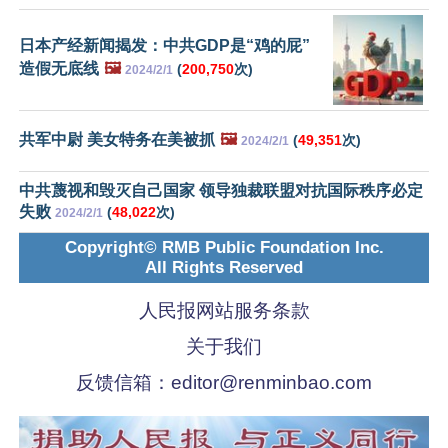
日本产经新闻揭发：中共GDP是“鸡的屁”
造假无底线
🖼️
(
200,750
次)
2024/2/1
共军中尉 美女特务在美被抓
🖼️
(
49,351
次)
2024/2/1
中共蔑视和毁灭自己国家 领导独裁联盟对抗国际秩序必定
失败
(
48,022
次)
2024/2/1
Copyright© RMB Public Foundation Inc.
All Rights Reserved
人民报网站服务条款
关于我们
反馈信箱：
editor@renminbao.com