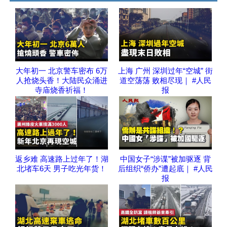
大年初一 北京警车密布 6万
上海 广州 深圳过年“空城” 街
人抢烧头香！大陆民众涌进
道空荡荡 败相尽现｜ #人民
寺庙烧香祈福！
报
返乡难 高速路上过年了！湖
中国女子“涉谍”被加驱逐 背
北堵车6天 男子吃光年货！
后组织“侨办”遭起底｜ #人民
报