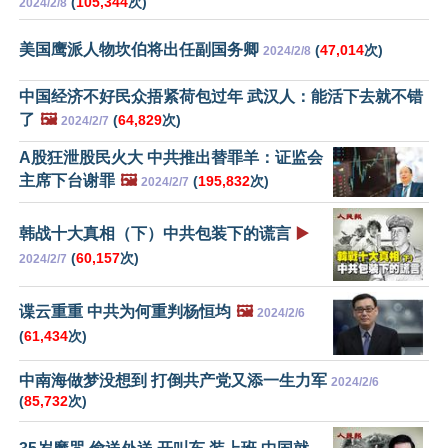
(
105,344
次)
2024/2/8
美国鹰派人物坎伯将出任副国务卿
(
47,014
次)
2024/2/8
中国经济不好民众捂紧荷包过年 武汉人：能活下去就不错
了
🖼️
(
64,829
次)
2024/2/7
A股狂泄股民火大 中共推出替罪羊：证监会
主席下台谢罪
🖼️
(
195,832
次)
2024/2/7
韩战十大真相（下）中共包装下的谎言
▶️
(
60,157
次)
2024/2/7
谍云重重 中共为何重判杨恒均
🖼️
2024/2/6
(
61,434
次)
中南海做梦没想到 打倒共产党又添一生力军
2024/2/6
(
85,732
次)