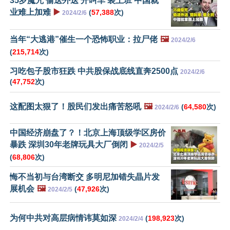
35岁魔咒 偷送外送 开叫车 装上班 中国就
业难上加难
▶️
(
57,388
次)
2024/2/6
当年“大逃港”催生一个恐怖职业：拉尸佬
🖼️
2024/2/6
(
215,714
次)
习吃包子股市狂跌 中共股保战底线直奔2500点
2024/2/6
(
47,752
次)
这配图太狠了！股民们发出痛苦怒吼
🖼️
(
64,580
次)
2024/2/6
中国经济崩盘了？！北京上海顶级学区房价
暴跌 深圳30年老牌玩具大厂倒闭
▶️
2024/2/5
(
68,806
次)
悔不当初与台湾断交 多明尼加错失晶片发
展机会
🖼️
(
47,926
次)
2024/2/5
为何中共对高层病情讳莫如深
(
198,923
次)
2024/2/4