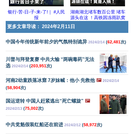
银行-苦-日-子-来-了!｜ #人民
湖南湖北堵车数百公里 堵车
报
源头在这 ！高铁因冻雨趴窝
更多文章导读：
2024年2月11日
中国今年传统新年前夕的气氛特别诡异
(
62,481
次)
2024/2/14
川普与拜登复赛 中共大输 “两碗毒药”无法
选
(
203,951
次)
2024/2/14
河南2幼童跌落冰窟 7岁妹喊：他小 先救他
🖼️
2024/2/14
(
58,904
次)
国运逆转 中国人赶紧逃出“死亡螺旋”
🖼️
(
75,002
次)
2024/2/13
中共党魁假装红船还在前进
(
58,972
次)
2024/2/12