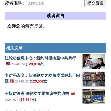
读者暱称:
读者留言
欢迎您的留言反馈。
相关文章：
法轮功信息中心：纽约时报掩盖中共暴行
🖼️
(
129,918
次)
2024/3/24
专访冯崇义：从法轮功之友角度试解若干问
题
🖼️
(
123,552
次)
2024/3/23
王毅访澳洲 法轮功学员抗议中共迫害
🖼️
(
15,364
次)
2024/3/22