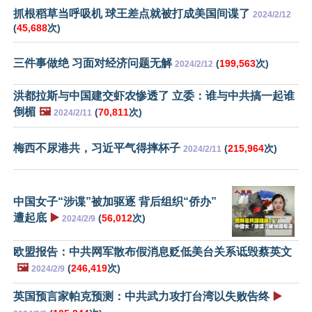
抓根稻草当呼吸机 球王差点就被打成美国间谍了
2024/2/12
(
45,688
次)
三件事做绝 习面对经济问题无解
(
199,563
次)
2024/2/12
洪都拉斯与中国建交虾农惨透了 立委：谁与中共搞一起谁
倒楣
🖼️
(
70,811
次)
2024/2/11
梅西不尿港共，习近平气得摔杯子
(
215,964
次)
2024/2/11
中国女子“涉谍”被加驱逐 背后组织“侨办”
遭起底
▶️
(
56,012
次)
2024/2/9
欧盟报告：中共网军散布假消息贬低美台关系诋毁蔡英文
🖼️
(
246,419
次)
2024/2/9
英国预言家帕克预测：中共武力攻打台湾以失败告终
▶️