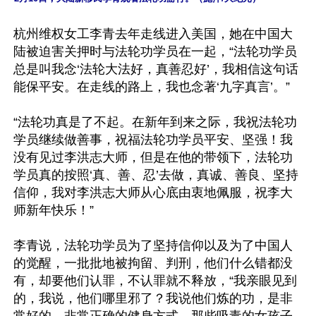
杭州维权女工李青去年走线进入美国，她在中国大
陆被迫害关押时与法轮功学员在一起，“法轮功学员
总是叫我念‘法轮大法好，真善忍好’，我相信这句话
能保平安。在走线的路上，我也念著‘九字真言’。”

“法轮功真是了不起。在新年到来之际，我祝法轮功
学员继续做善事，祝福法轮功学员平安、坚强！我
没有见过李洪志大师，但是在他的带领下，法轮功
学员真的按照‘真、善、忍’去做，真诚、善良、坚持
信仰，我对李洪志大师从心底由衷地佩服，祝李大
师新年快乐！”

李青说，法轮功学员为了坚持信仰以及为了中国人
的觉醒，一批批地被拘留、判刑，他们什么错都没
有，却要他们认罪，不认罪就不释放，“我亲眼见到
的，我说，他们哪里邪了？我说他们炼的功，是非