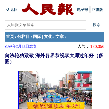
↺ 返回 
电子报
正體版
首页
分栏目
国际
文化
文章
›
›
|
›
：
2024年2月11日
发表
人气：
130,356
向法轮功致敬 海外各界恭祝李大师过年好（多
图）