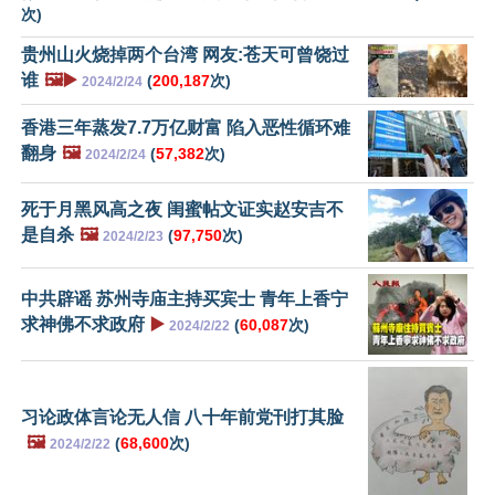
次)
贵州山火烧掉两个台湾 网友:苍天可曾饶过
谁
🖼️▶️
(
200,187
次)
2024/2/24
香港三年蒸发7.7万亿财富 陷入恶性循环难
翻身
🖼️
(
57,382
次)
2024/2/24
死于月黑风高之夜 闺蜜帖文证实赵安吉不
是自杀
🖼️
(
97,750
次)
2024/2/23
中共辟谣 苏州寺庙主持买宾士 青年上香宁
求神佛不求政府
▶️
(
60,087
次)
2024/2/22
习论政体言论无人信 八十年前党刊打其脸
🖼️
(
68,600
次)
2024/2/22