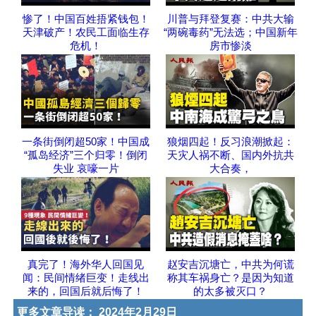
惨了！中国百姓捂紧钱包！
川普与拜登复赛：中共大输
天津破产！农民工面临生存
“两碗毒药”无法选；中国新年
危机！
房市惨淡
一条街倒闭超50家！中国成
狼烟四起！反习浪潮掀起：
“孤岛经济”三个归零！倒闭
天灾人祸不断、国内外抗共
失业 哀嚎一片
大合奏，
真完了！海外华人回国见
赵安吉沉塘亡，中共为何谎
闻：民间情绪巨变！走线出
称其车祸身亡？是因为知道
来的，回国后就后悔了！
的太多被灭口？
更多文章导读：
2024年2月29日