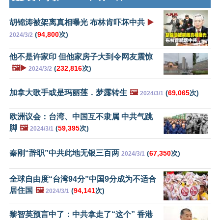
胡锦涛被架离真相曝光 布林肯吓坏中共
▶️
(
94,800
次)
2024/3/2
他不是许家印 但他家房子大到令网友震惊
🖼️▶️
(
232,816
次)
2024/3/2
加拿大歌手或是玛丽莲．梦露转生
🖼️
(
69,065
次)
2024/3/1
欧洲议会：台湾、中国互不隶属 中共气跳
脚
🖼️
(
59,395
次)
2024/3/1
秦刚“辞职”中共此地无银三百两
(
67,350
次)
2024/3/1
全球自由度“台湾94分”中国9分成为不适合
居住国
🖼️
(
94,141
次)
2024/3/1
黎智英预言中了：中共拿走了“这个” 香港