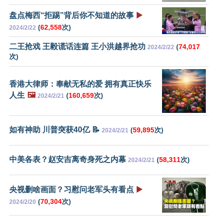
盘点梅西“拒踢”背后你不知道的故事
▶️
(
62,558
次)
2024/2/22
二王抢戏 王毅谎话连篇 王小洪越界抢功
(
74,017
2024/2/22
次)
香港大律师：奉献无私的爱 拥有真正快乐
人生
🖼️
(
160,659
次)
2024/2/21
如有神助 川普突获40亿 📝
(
59,895
次)
2024/2/21
中美各表？赵安吉离奇身死之内幕
(
58,311
次)
2024/2/21
央视删啥画面？习慰问老军头有看点
▶️
(
70,304
次)
2024/2/20