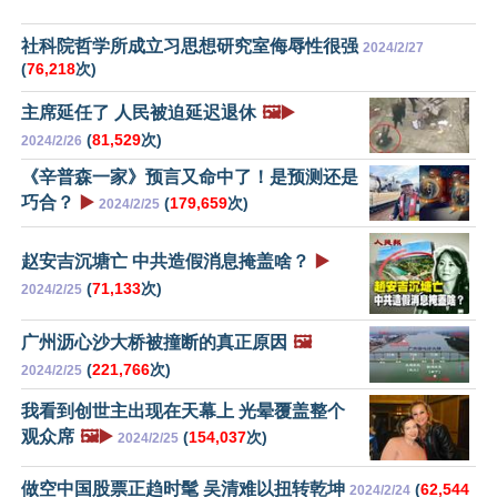
社科院哲学所成立习思想研究室侮辱性很强
2024/2/27
(
76,218
次)
主席延任了 人民被迫延迟退休
🖼️▶️
(
81,529
次)
2024/2/26
《辛普森一家》预言又命中了！是预测还是
巧合？
▶️
(
179,659
次)
2024/2/25
赵安吉沉塘亡 中共造假消息掩盖啥？
▶️
(
71,133
次)
2024/2/25
广州沥心沙大桥被撞断的真正原因
🖼️
(
221,766
次)
2024/2/25
我看到创世主出现在天幕上 光晕覆盖整个
观众席
🖼️▶️
(
154,037
次)
2024/2/25
做空中国股票正趋时髦 吴清难以扭转乾坤
(
62,544
2024/2/24