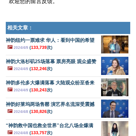
欢迎您的留言反馈。
相关文章：
神韵纽约一票难求 华人：看到中国的希望
🖼️
(
133,739
次)
2024/4/9
神韵大洛杉矶25场落幕 票房亮眼 观众盛赞
🖼️
(
132,246
次)
2024/4/9
神韵多伦多大爆满落幕 大陆观众纷至沓来
🖼️
(
130,243
次)
2024/4/9
神韵好莱坞两场售罄 演艺界名流深受震撼
🖼️
(
130,826
次)
2024/4/8
“神韵救中国也救全世界”台北八场全爆满
🖼️
(
133,757
次)
2024/4/8