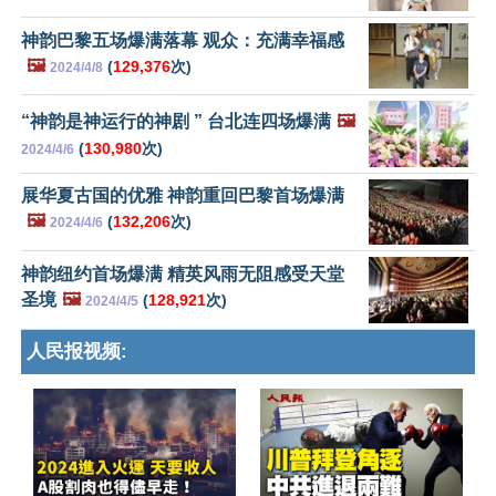
神韵巴黎五场爆满落幕 观众：充满幸福感
🖼️
(
129,376
次)
2024/4/8
“神韵是神运行的神剧 ” 台北连四场爆满
🖼️
(
130,980
次)
2024/4/6
展华夏古国的优雅 神韵重回巴黎首场爆满
🖼️
(
132,206
次)
2024/4/6
神韵纽约首场爆满 精英风雨无阻感受天堂
圣境
🖼️
(
128,921
次)
2024/4/5
人民报视频: