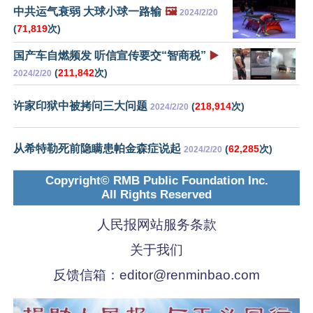
中共运气衰弱 大球小球一路输
🖼️
2024/2/20
(
71,819
次)
国产车自燃频发 听信宣传要交“智商税”
▶️
(
211,842
次)
2024/2/20
许家印狱中被拷问三大问题
(
218,914
次)
2024/2/20
从希特勒死前隐瞒患帕金森症说起
(
62,285
次)
2024/2/20
Copyright© RMB Public Foundation Inc.
All Rights Reserved
人民报网站服务条款
关于我们
反馈信箱：
editor@renminbao.com