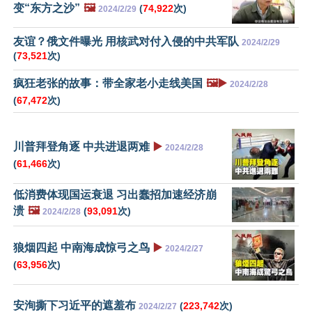
变“东方之沙”
🖼️
(
74,922
次)
2024/2/29
友谊？俄文件曝光 用核武对付入侵的中共军队
2024/2/29
(
73,521
次)
疯狂老张的故事：带全家老小走线美国
🖼️▶️
2024/2/28
(
67,472
次)
川普拜登角逐 中共进退两难
▶️
2024/2/28
(
61,466
次)
低消费体现国运衰退 习出蠢招加速经济崩
溃
🖼️
(
93,091
次)
2024/2/28
狼烟四起 中南海成惊弓之鸟
▶️
2024/2/27
(
63,956
次)
安洵撕下习近平的遮羞布
(
223,742
次)
2024/2/27