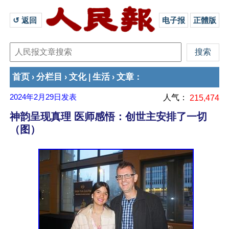
↺ 返回 
电子报
正體版
首页
分栏目
文化
生活
文章
›
›
|
›
：
2024年2月29日
发表
人气：
215,474
神韵呈现真理 医师感悟：创世主安排了一切
（图）