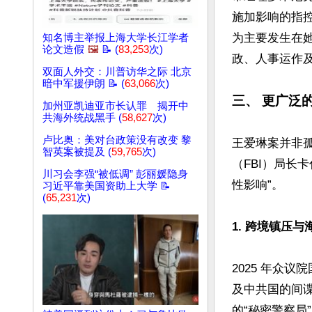
施加影响的指
为主要发生在她
知名博主举报上海大学长江学者
论文造假
🖼️
📝 (
83,253
次)
政、人事运作及
双面人外交：川普访华之际 北京
暗中军援伊朗 📝 (
63,066
次)
三、 更广泛
加州亚凯迪亚市长认罪 揭开中
共海外统战黑手 (
58,627
次)
卢比奥：美对台政策没有改变 黎
王爱琳案并非
智英案被提及 (
59,765
次)
（FBI）局长卡
川习会李强“被低调” 彭丽媛隐身
性影响”。  

习近平靠美国资助上大学 📝
(
65,231
次)
1. 跨境镇压与
2025 年众议
及中共国的间
的“秘密警察