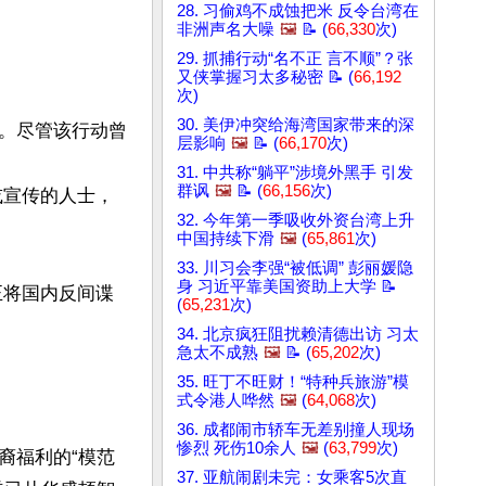
28. 习偷鸡不成蚀把米 反令台湾在
非洲声名大噪
🖼️
📝 (
66,330
次)
29. 抓捕行动“名不正 言不顺”？张
又侠掌握习太多秘密 📝 (
66,192
次)
30. 美伊冲突给海湾国家带来的深
。尽管该行动曾
层影响
🖼️
📝 (
66,170
次)
31. 中共称“躺平”涉境外黑手 引发
群讽
🖼️
📝 (
66,156
次)
或宣传的人士，
32. 今年第一季吸收外资台湾上升
中国持续下滑
🖼️
(
65,861
次)
33. 川习会李强“被低调” 彭丽媛隐
身 习近平靠美国资助上大学 📝
正将国内反间谍
(
65,231
次)
34. 北京疯狂阻扰赖清德出访 习太
急太不成熟
🖼️
📝 (
65,202
次)
35. 旺丁不旺财！“特种兵旅游”模
式令港人哗然
🖼️
(
64,068
次)
36. 成都闹市轿车无差别撞人现场
惨烈 死伤10余人
🖼️
(
63,799
次)
裔福利的“模范
37. 亚航闹剧未完：女乘客5次直