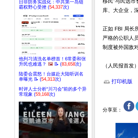
移民”与民选
日菲防务实战化：中共第一岛链
霸权野心受挫 (
54,337
次)
库、大企业，深
正如 FBI 
严格的公职人
制度被外国敌对
他列习清洗名单榜首！6常委和张
升民也难逃？
🖼️
📝 (
83,658
次)
（人民报首发
文章网址: http://w
陆委会震怒！台媒赴大陆听训名
单曝光 📝 (
54,313
次)
打印机版
时评人士分析“川习会”前的多个异
常现象 (
59,168
次)
分享至：