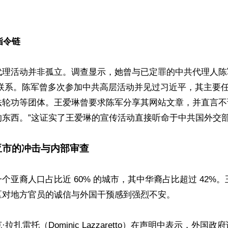


指令链
理活动并非孤立。调查显示，她曾与已定罪的中共代理人陈军（
切联系。陈军曾多次参加中共高层活动并见过习近平，其主要
法轮功等团体。王爱琳曾要求陈军分享其网站文章，并直言不
东西。”这证实了王爱琳的宣传活动直接听命于中共国外交部
亚市的冲击与内部审查
个亚裔人口占比近 60% 的城市，其中华裔占比超过 42%
对地方官员的诚信与外国干预感到强烈不安。 

拉扎雷托（Dominic Lazzaretto）在声明中表示，外国