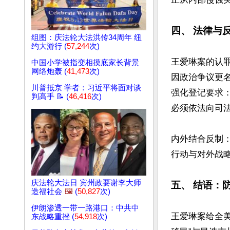
四、 法律与
组图：庆法轮大法洪传34周年 纽
约大游行 (
57,244
次)
王爱琳案的认
中国小学被指变相摸底家长背景
网络炮轰 (
41,473
次)
因政治争议更名
川普抵京 学者：习近平将面对谈
强化登记要求
判高手 📝 (
46,416
次)
必须依法向司法
内外结合反制
行动与对外战略
庆法轮大法日 宾州政要谢李大师
五、 结语：
造福社会
🖼️
(
50,827
次)
伊朗渗透一带一路港口：中共中
王爱琳案给全
东战略重挫 (
54,918
次)