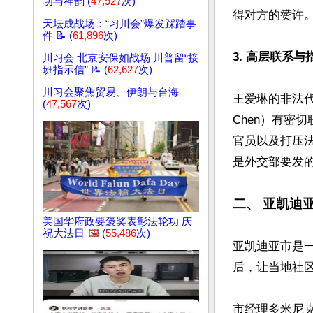
功与神韵 (
47,927
次)
得对方的赞许。 
天坛成战场：“习川会”爆发踩踏事
件 📝 (
61,896
次)
3. 高层联系与
川习会 北京安保如战场 川普留“接
班指示信” 📝 (
62,627
次)
川习会聚焦贸易、伊朗与台海
王爱琳的非法代
(
47,567
次)
Chen）有密
官员以及打压
是外交部要发的
二、 亚凯迪
美国华府政要褒奖表彰法轮功 庆
祝大法日
🖼️
(
55,486
次)
亚凯迪亚市是一
后，让当地社区
市经理多米尼克·