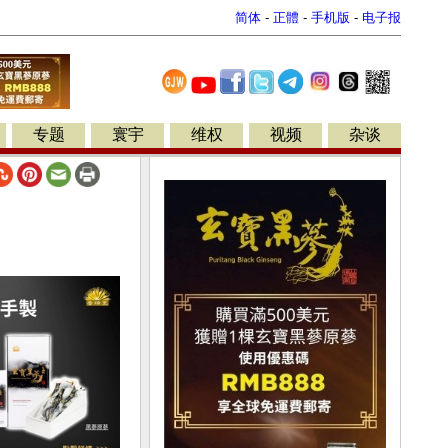
简体
-
正體
-
手机版
-
电子报
专题
寰宇
维权
视频
杂谈