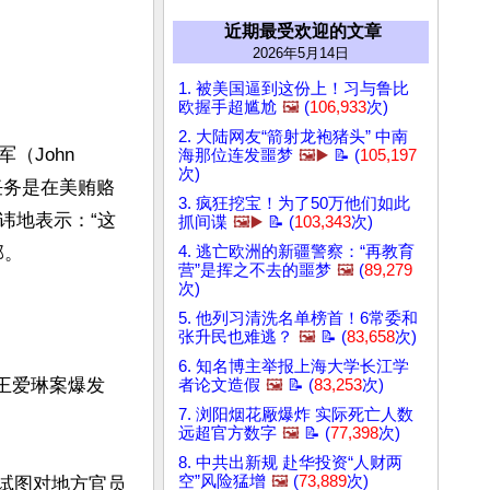
近期最受欢迎的文章
2026年5月14日
1. 被美国逼到这份上！习与鲁比
欧握手超尴尬
🖼️
(
106,933
次)
2. 大陆网友“箭射龙袍猪头” 中南
John 
海那位连发噩梦
🖼️▶️
📝 (
105,197
次)
任务是在美贿赂
3. 疯狂挖宝！为了50万他们如此
讳地表示：“这
抓间谍
🖼️▶️
📝 (
103,343
次)
。

4. 逃亡欧洲的新疆警察：“再教育
营”是挥之不去的噩梦
🖼️
(
89,279
次)
5. 他列习清洗名单榜首！6常委和
张升民也难逃？
🖼️
📝 (
83,658
次)
6. 知名博主举报上海大学长江学
。王爱琳案爆发
者论文造假
🖼️
📝 (
83,253
次)
7. 浏阳烟花厰爆炸 实际死亡人数
远超官方数字
🖼️
📝 (
77,398
次)
8. 中共出新规 赴华投资“人财两
空”风险猛增
🖼️
(
73,889
次)
政府试图对地方官员