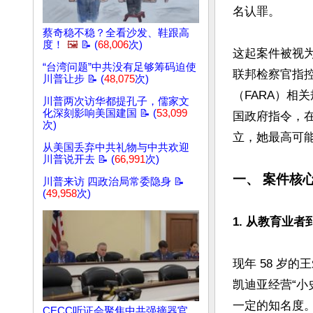
名认罪。

蔡奇稳不稳？全看沙发、鞋跟高
度！
🖼️
📝 (
68,006
次)
这起案件被视
“台湾问题”中共没有足够筹码迫使
联邦检察官指
川普让步 📝 (
48,075
次)
（FARA）相
川普两次访华都提孔子，儒家文
化深刻影响美国建国 📝 (
53,099
国政府指令，
次)
立，她最高可能面
从美国丢弃中共礼物与中共欢迎
川普说开去 📝 (
66,991
次)
一、 案件核
川普来访 四政治局常委隐身 📝
(
49,958
次)
1. 从教育业者
现年 58 岁
凯迪亚经营“小史丹
一定的知名度。2
CECC听证会聚焦中共强摘器官