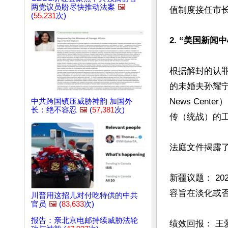
两党议员盼尽快推动法案
🖼️
值制度接任市长
(
55,231
次)
2. “美国新闻
根据解封的认罪
的未婚夫孙耀宁（Y
News Ce
中共跨国镇压威胁神韵 加国外
长：绝不容忍
🖼️
(
57,381
次)
传（统战）的工
法庭文件揭露了
新疆议题： 20
容旨在淡化或否
川普用这招儿对付吃特供的中共
官员
🖼️
(
83,633
次)
报告：亲北京电邮持续威胁法轮
绩效回报： 