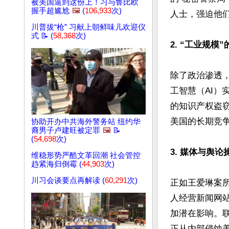
被美国逼到这份上！习与鲁比欧
握手超尴尬
🖼️
(
106,933
次)
人士，强迫他们
川普拔“枪” 习献上朝鲜味儿欢迎仪
式 📝 (
58,368
次)
2. “工业规模
除了政治渗透，
工智慧（AI）
的知识产权盗窃给
美国的长期竞争
协助开办中共海外警务站 纽约华
裔男子卢建旺被定罪
🖼️
📝
(
54,698
次)
3. 媒体与舆论
维稳形势严酷文革回潮 社会管控
趋紧海归倒霉 (
44,903
次)
川习会谈要点再解读 (
60,291
次)
正如王爱琳案
人经营新闻网
加潜在影响。
正从内部侵蚀美