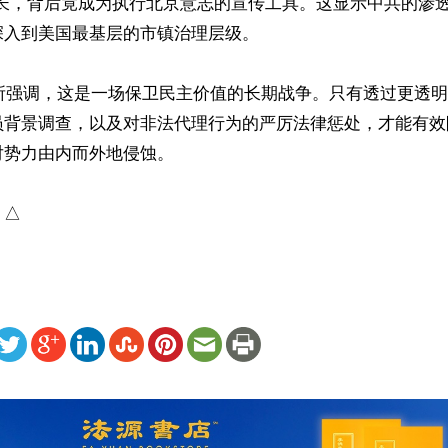
市长，背后竟成为执行北京意志的宣传工具。这显示中共的渗
入到美国最基层的市镇治理层级。 

局长所强调，这是一场保卫民主价值的长期战争。只有透过更透
员背景调查，以及对非法代理行为的严厉法律惩处，才能有效
势力由内而外地侵蚀。 

）△
ww.renminbao.com/rmb/articles/2026/5/15/95208.html