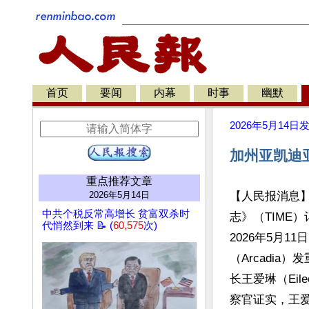
首页
要闻
内幕
时事
幽默
2026年5月14日
加州亚凯迪
重点推荐文章
2026年5月14日
【人民报消息
中共个税反常高增长 贫富双杀时
志》（TIME）记者
代悄然到来 📝 (
60,575
次)
2026年5月
（Arcadi
长王爱琳（Eil
察官证实，王爱