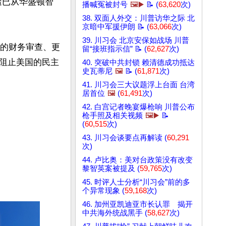
透已从华盛顿智
播喊冤被封号
🖼️▶️
📝 (
63,620
次)
38. 双面人外交：川普访华之际 北
京暗中军援伊朗 📝 (
63,066
次)
39. 川习会 北京安保如战场 川普
明的财务审查、更
留“接班指示信” 📝 (
62,627
次)
阻止美国的民主
40. 突破中共封锁 赖清德成功抵达
史瓦蒂尼
🖼️
📝 (
61,871
次)
41. 川习会三大议题浮上台面 台湾
居首位
🖼️
(
61,491
次)
42. 白宫记者晚宴爆枪响 川普公布
枪手照及相关视频
🖼️▶️
📝
(
60,515
次)
43. 川习会谈要点再解读 (
60,291
次)
44. 卢比奥：美对台政策没有改变
黎智英案被提及 (
59,765
次)
45. 时评人士分析“川习会”前的多
个异常现象 (
59,168
次)
46. 加州亚凯迪亚市长认罪 揭开
中共海外统战黑手 (
58,627
次)