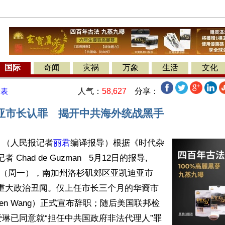
国际
奇闻
灾祸
万象
生活
文化
人气：
58,627
分享：
发表
亚市长认罪 揭开中共海外统战黑手
】（人民报记者
丽君
编译报导）根据《时代杂
 Chad de Guzman   5月12日的报导,  
11日（周一），南加州洛杉矶郊区亚凯迪亚市
a）发重大政治丑闻。仅上任市长三个月的华裔市
een Wang）正式宣布辞职；随后美国联邦检
琳已同意就“担任中共国政府非法代理人”罪