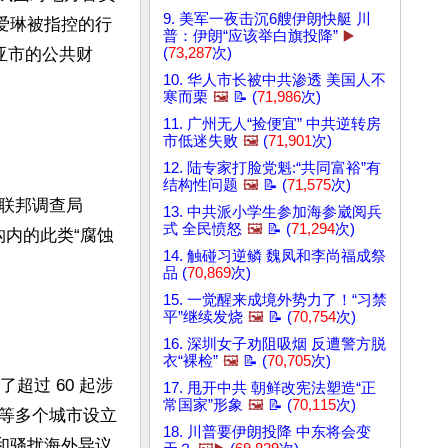
9. 美军一夜击沉6艘伊朗快艇 川
爱琳被指控的行
普：伊朗“应该举白旗投降”
▶️
迪亚市的公共财
(
73,287
次)
10. 华人市长被中共渗透 美国人不
寒而栗
🖼️
📝 (
71,986
次)
11. 广州无人“捡便宜” 中共逆转房
市低迷失败
🖼️
(
71,901
次)
12. 陆专家打脸党魁:“共同富裕”有
结构性问题
🖼️
📝 (
71,575
次)
联邦调查局
13. 中共派小学生参加海参崴阅兵
式 全民愤怒
🖼️
📝 (
71,294
次)
机构内的此类“腐蚀
14. 触碰习逆鳞 魏凤和李尚福成祭
品 (
70,869
次)
15. 一觉醒来成境外势力了！“习禁
平”继续发烧
🖼️
📝 (
70,754
次)
16. 深圳女子劝阻吸烟 反遭警方脱
衣“裸检”
🖼️
📝 (
70,705
次)
了超过 60 起涉
17. 甩开中共 朝鲜改宪法塑造“正
常国家”形象
🖼️
📝 (
70,115
次)
等多个城市设立
18. 川普要伊朗投降 中东将会变
和骚扰海外异议