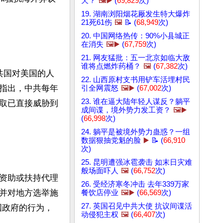
天？
🖼️▶️
(
69,829
次)
19. 湖南浏阳烟花厰发生特大爆炸
21死61伤
🖼️
📝 (
68,949
次)
20. 中国网络热传：90%小县城正
在消失
🖼️▶️
(
67,759
次)
21. 网友猛批：五一北京如临大敌
谁将点燃炸药桶？
🖼️
(
67,382
次)
中共国对美国的人
22. 山西原村支书用铲车活埋村民
利指出，中共每年
引全网震怒
🖼️▶️
(
67,002
次)
23. 谁在逼大陆年轻人谋反？躺平
性窃取已直接威胁到
成间谍，境外势力发工资？
🖼️▶️
(
66,998
次)
24. 躺平是被境外势力蛊惑？一组
数据狠抽党魁的脸
▶️
📝 (
66,910
次)
25. 昆明遭强冰雹袭击 如末日灾难
般场面吓人
🖼️
(
66,752
次)
资助或扶持代理
26. 受经济寒冬冲击 去年339万家
并对地方选举施
餐饮店停业
🖼️▶️
(
66,569
次)
27. 英国召见中共大使 抗议间谍活
国政府的行为，
动侵犯主权
🖼️
(
66,407
次)