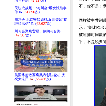
功与神韵 (
47,927
次)
不，你不是！我
天坛成战场：“习川会”爆发踩踏事
件 📝 (
61,896
次)
川习会 北京安保如战场 川普留“接
同样被中共制裁
班指示信” 📝 (
62,627
次)
示：“鲁比欧
川习会聚焦贸易、伊朗与台海
被逮捕时同款
(
47,567
次)
美国华府政要褒奖表彰法轮功 庆
祝大法日
🖼️
(
55,486
次)