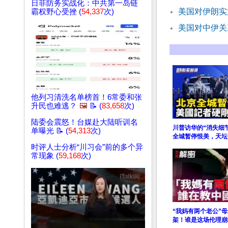
日菲防务实战化：中共第一岛链
美国对伊朗实
霸权野心受挫 (
54,337
次)
美国对中伊关
他列习清洗名单榜首！6常委和张
升民也难逃？
🖼️
📝 (
83,658
次)
陆委会震怒！台媒赴大陆听训名
川普访华的“消失细
单曝光 📝 (
54,313
次)
全城暂停恨美，天坛
时评人士分析“川习会”前的多个异
常现象 (
59,168
次)
“我妈有两个老公”
架！谁是这场伦理崩