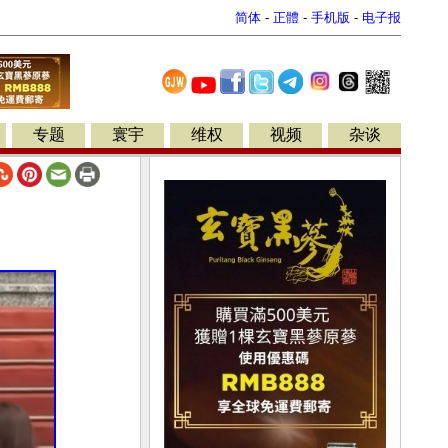
简体
-
正體
-
手机版
-
电子报
专题
寰宇
维权
视频
杂谈