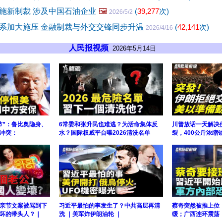
施新制裁 涉及中国石油企业
🖼️
(
39,277
次)
2026/5/2
系加大施压 金融制裁与外交交锋同步升温
(
42,141
次)
2026/4/16
人民报视频
2026年5月14日
节”：鲁比奥隐身、
6常委和张升民也难逃？为活命集体反
川普放话一天解决
冲突：
水？国际权威平台曝2026清洗名单
裂，400公斤浓缩
母亲节文案被骂到下
习近平最怕的事发生了？中共高层再清
蔡奇突然被推上位
坏的带头人？｜
洗 ｜美军炸伊朗油轮 ｜
缓；广西连环震荡