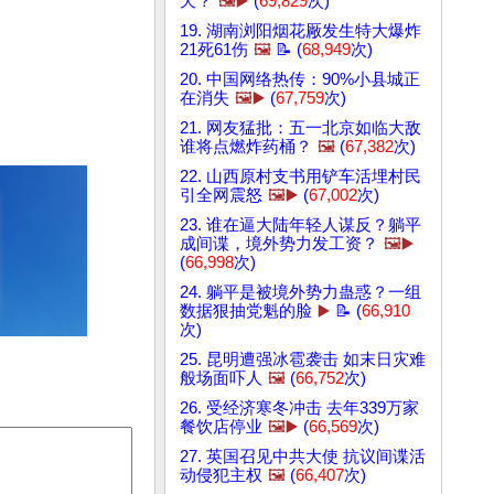
天？
🖼️▶️
(
69,829
次)
19. 湖南浏阳烟花厰发生特大爆炸
21死61伤
🖼️
📝 (
68,949
次)
20. 中国网络热传：90%小县城正
在消失
🖼️▶️
(
67,759
次)
21. 网友猛批：五一北京如临大敌
谁将点燃炸药桶？
🖼️
(
67,382
次)
22. 山西原村支书用铲车活埋村民
引全网震怒
🖼️▶️
(
67,002
次)
23. 谁在逼大陆年轻人谋反？躺平
成间谍，境外势力发工资？
🖼️▶️
(
66,998
次)
24. 躺平是被境外势力蛊惑？一组
数据狠抽党魁的脸
▶️
📝 (
66,910
次)
25. 昆明遭强冰雹袭击 如末日灾难
般场面吓人
🖼️
(
66,752
次)
26. 受经济寒冬冲击 去年339万家
餐饮店停业
🖼️▶️
(
66,569
次)
27. 英国召见中共大使 抗议间谍活
动侵犯主权
🖼️
(
66,407
次)