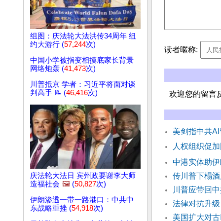
组图：庆法轮大法洪传34周年 纽
约大游行 (
57,244
次)
读者暱称:
中国小学被指变相摸底家长背景
网络炮轰 (
41,473
次)
川普抵京 学者：习近平将面对谈
判高手 📝 (
46,416
次)
欢迎您的留言
美剑指中共A
人权组织促加
中港实体助伊
庆法轮大法日 宾州政要谢李大师
传川普下榻酒
造福社会
🖼️
(
50,827
次)
川普应带回中
伊朗渗透一带一路港口：中共中
法律对抗升级
东战略重挫 (
54,918
次)
美国扩大对古