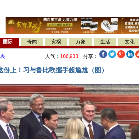
国际
奇闻
灾祸
万象
生活
文化
人气：
106,933
分享：
发表
这份上！习与鲁比欧握手超尴尬（图）