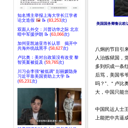
知名博主举报上海大学长江学者
论文造假
🖼️
📝 (
83,253
次)
美国国务卿鲁比欧
双面人外交：川普访华之际 北京
暗中军援伊朗 📝 (
63,066
次)
加州亚凯迪亚市长认罪 揭开中
共海外统战黑手 (
58,627
次)
八炯的节目引来
人治炼狱国，党
卢比奥：美对台政策没有改变 黎
智英案被提及 (
59,765
次)
多到织成一条红
川习会李强“被低调” 彭丽媛隐身
后骂，美国爷
习近平靠美国资助上大学 📝
(
65,231
次)
吗？”、“ 卢
大，中国只能当
中国民运人士王
上能把中共逼成
文章网址: http://w