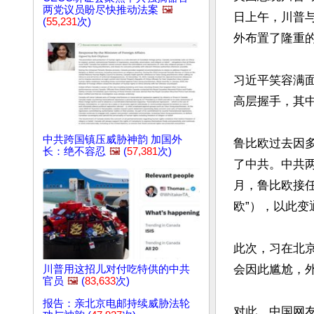
两党议员盼尽快推动法案
🖼️
日上午，川普
(
55,231
次)
外布置了隆重的
习近平笑容满
高层握手，其中
中共跨国镇压威胁神韵 加国外
鲁比欧过去因
长：绝不容忍
🖼️
(
57,381
次)
了中共。中共两
月，鲁比欧接任
欧”），以此变
此次，习在北
会因此尴尬，外
川普用这招儿对付吃特供的中共
官员
🖼️
(
83,633
次)
报告：亲北京电邮持续威胁法轮
对此，中国网友