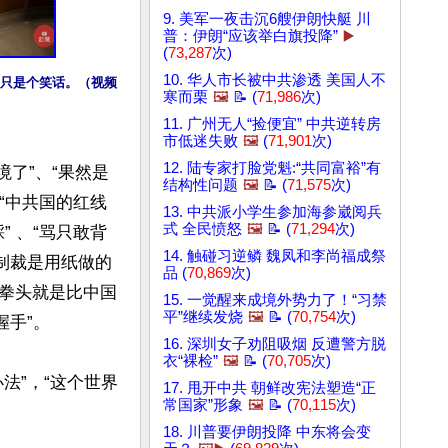
9. 美军一夜击沉6艘伊朗快艇 川
普：伊朗“应该举白旗投降”
▶️
(
73,287
次)
10. 华人市长被中共渗透 美国人不
只是个笑话。（视频
寒而栗
🖼️
📝 (
71,986
次)
11. 广州无人“捡便宜” 中共逆转房
市低迷失败
🖼️
(
71,901
次)
12. 陆专家打脸党魁:“共同富裕”有
了”、“果然是
结构性问题
🖼️
📝 (
71,575
次)
“中共国的红线
13. 中共派小学生参加海参崴阅兵
式 全民愤怒
🖼️
📝 (
71,294
次)
” 、“骂只敢背
14. 触碰习逆鳞 魏凤和李尚福成祭
制裁是用纸做的
品 (
70,869
次)
国拳头就是比中国
15. 一觉醒来成境外势力了！“习禁
平”继续发烧
🖼️
📝 (
70,754
次)
手”。

16. 深圳女子劝阻吸烟 反遭警方脱
衣“裸检”
🖼️
📝 (
70,705
次)
法”，“这个世界
17. 甩开中共 朝鲜改宪法塑造“正
常国家”形象
🖼️
📝 (
70,115
次)
18. 川普要伊朗投降 中东将会变