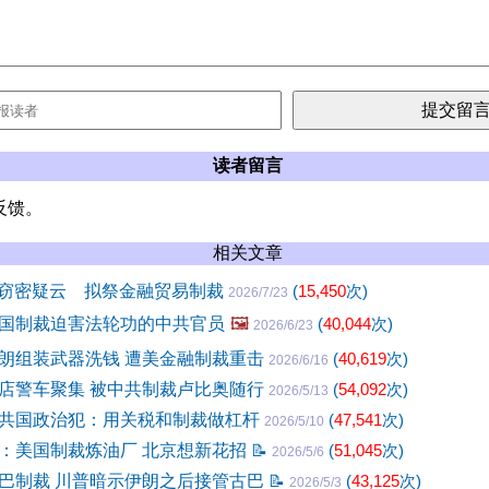
读者留言
反馈。
相关文章
I窃密疑云 拟祭金融贸易制裁
(
15,450
次)
2026/7/23
国制裁迫害法轮功的中共官员
🖼️
(
40,044
次)
2026/6/23
朗组装武器洗钱 遭美金融制裁重击
(
40,619
次)
2026/6/16
店警车聚集 被中共制裁卢比奥随行
(
54,092
次)
2026/5/13
共国政治犯：用关税和制裁做杠杆
(
47,541
次)
2026/5/10
：美国制裁炼油厂 北京想新花招
📝
(
51,045
次)
2026/5/6
巴制裁 川普暗示伊朗之后接管古巴
📝
(
43,125
次)
2026/5/3