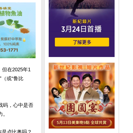
在2025年1
”（或“鲁比
戏码，心中是否
。

“你是卢比奥吗？