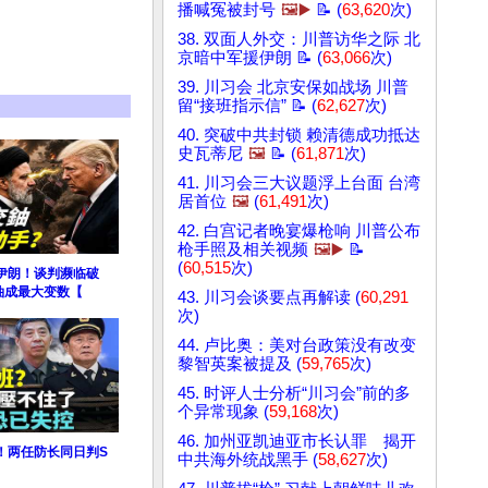
播喊冤被封号
🖼️▶️
📝 (
63,620
次)
38. 双面人外交：川普访华之际 北
京暗中军援伊朗 📝 (
63,066
次)
39. 川习会 北京安保如战场 川普
留“接班指示信” 📝 (
62,627
次)
40. 突破中共封锁 赖清德成功抵达
史瓦蒂尼
🖼️
📝 (
61,871
次)
41. 川习会三大议题浮上台面 台湾
居首位
🖼️
(
61,491
次)
42. 白宫记者晚宴爆枪响 川普公布
枪手照及相关视频
🖼️▶️
📝
(
60,515
次)
伊朗！谈判濒临破
铀成最大变数【
43. 川习会谈要点再解读 (
60,291
次)
44. 卢比奥：美对台政策没有改变
黎智英案被提及 (
59,765
次)
45. 时评人士分析“川习会”前的多
个异常现象 (
59,168
次)
46. 加州亚凯迪亚市长认罪 揭开
！两任防长同日判S
中共海外统战黑手 (
58,627
次)