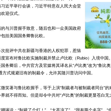
与习近平举行会谈，习近平特意在人民大会堂
欢迎仪式。

面的与川普握手致意，随后也和一众美国政府
包括美国国务卿鲁比欧。

多次批评中共在新疆与香港的人权犯罪，惹恼
度宣布对鲁比欧实施制裁并禁止卢比欧（Rubio）入境中国。但
国务卿后，中共官方及官媒将其译名从“卢比奥”改为“鲁比奥
通方式规避旧有的制裁令，允许其随川普访问中国。

京微笑著与鲁比欧握手，等于上演“制裁者与被制裁者同台”的
界就不得而知。但是却令中共对“卢比奥”的制裁更显苍白无力
嘲讽说：“制裁了个灯！”、“太苍凉了”、“我有两个名字”、