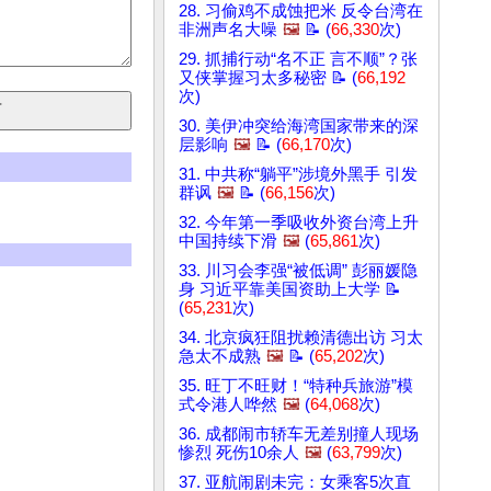
28. 习偷鸡不成蚀把米 反令台湾在
非洲声名大噪
🖼️
📝 (
66,330
次)
29. 抓捕行动“名不正 言不顺”？张
又侠掌握习太多秘密 📝 (
66,192
次)
30. 美伊冲突给海湾国家带来的深
层影响
🖼️
📝 (
66,170
次)
31. 中共称“躺平”涉境外黑手 引发
群讽
🖼️
📝 (
66,156
次)
32. 今年第一季吸收外资台湾上升
中国持续下滑
🖼️
(
65,861
次)
33. 川习会李强“被低调” 彭丽媛隐
身 习近平靠美国资助上大学 📝
(
65,231
次)
34. 北京疯狂阻扰赖清德出访 习太
急太不成熟
🖼️
📝 (
65,202
次)
35. 旺丁不旺财！“特种兵旅游”模
式令港人哗然
🖼️
(
64,068
次)
36. 成都闹市轿车无差别撞人现场
惨烈 死伤10余人
🖼️
(
63,799
次)
37. 亚航闹剧未完：女乘客5次直