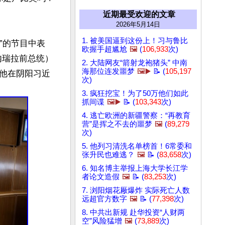
近期最受欢迎的文章
2026年5月14日
1. 被美国逼到这份上！习与鲁比
”的节目中表
欧握手超尴尬
🖼️
(
106,933
次)
内瑞拉前总统）
2. 大陆网友“箭射龙袍猪头” 中南
海那位连发噩梦
🖼️▶️
📝 (
105,197
他在阴阳习近
次)
3. 疯狂挖宝！为了50万他们如此
抓间谍
🖼️▶️
📝 (
103,343
次)
4. 逃亡欧洲的新疆警察：“再教育
营”是挥之不去的噩梦
🖼️
(
89,279
次)
5. 他列习清洗名单榜首！6常委和
张升民也难逃？
🖼️
📝 (
83,658
次)
6. 知名博主举报上海大学长江学
者论文造假
🖼️
📝 (
83,253
次)
7. 浏阳烟花厰爆炸 实际死亡人数
远超官方数字
🖼️
📝 (
77,398
次)
8. 中共出新规 赴华投资“人财两
空”风险猛增
🖼️
(
73,889
次)