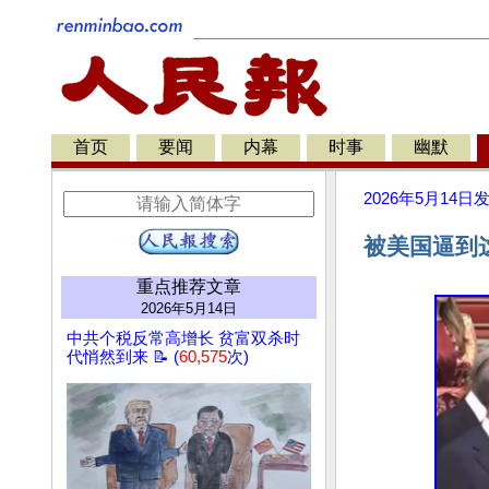
首页
要闻
内幕
时事
幽默
2026年5月14日
被美国逼到
重点推荐文章
2026年5月14日
中共个税反常高增长 贫富双杀时
代悄然到来 📝 (
60,575
次)