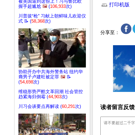
被美国逼到这份上！习与鲁比欧
打印机版
握手超尴尬
🖼️
(
106,933
次)
川普拔“枪” 习献上朝鲜味儿欢迎仪
式 📝 (
58,368
次)
分享至：
协助开办中共海外警务站 纽约华
裔男子卢建旺被定罪
🖼️
📝
(
54,698
次)
维稳形势严酷文革回潮 社会管控
趋紧海归倒霉 (
44,903
次)
读者留言反馈
川习会谈要点再解读 (
60,291
次)