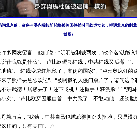
访问北京前，身穿与委内瑞拉前总统被美国抓捕时同款运动衣，嘲讽北京的制裁
截图）
许多网友留言，他们说：“明明被制裁两次，‘改个名’就能入境
说什么就是什么”、“卢比欧硬闯红线，中共红线又后撤了”、
地毯”、“红线变成红地毯了，虚伪的国家”、“卢比奥疯狂的踩
爷来了照样要热烈欢迎”、“被制裁的人侵门踏户了，请问这个
比奥不讲武德！居然去了！还下飞机！还握手！狂洗脸！” “美
小弟”、“卢比欧穿囚服自首，中共跪了，不敢动他，还笑脸握
丹就直言，“我猜，中共自己也尴尬得脚趾头抠地，只是没办
这样的，只有美国”。△
ww.renminbao.com/rmb/articles/2026/5/15/95207.html