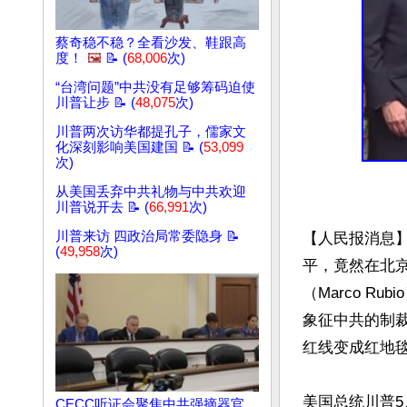
蔡奇稳不稳？全看沙发、鞋跟高
度！
🖼️
📝 (
68,006
次)
“台湾问题”中共没有足够筹码迫使
川普让步 📝 (
48,075
次)
川普两次访华都提孔子，儒家文
化深刻影响美国建国 📝 (
53,099
次)
从美国丢弃中共礼物与中共欢迎
川普说开去 📝 (
66,991
次)
川普来访 四政治局常委隐身 📝
【人民报消息
(
49,958
次)
平，竟然在北京
（Marco R
象征中共的制
红线变成红地毯
美国总统川普5
CECC听证会聚焦中共强摘器官