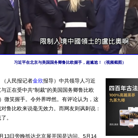
习近平在北京与美国国务卿鲁比欧握手，超尴尬！（视频截图）
】（人民报记者
金欣
报导）中共领导人习近
与正在受中共“制裁”的美国国务卿鲁比欧
ubio）微笑握手。令外界哗然。有评论认为，这
裁对鲁比欧来说毫无效力。而网友则讽刺说：
了。

月13日旁晚抵达北京展开国是访问。5月14