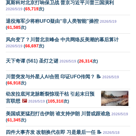
莫斯科对北京打响保卫战 普京习近平川普三国演利
(
65,719
次)
2026/5/19
退役海军少将称UFO疑由“非人类智能”操控
2026/5/19
(
61,585
次)
风向变了？川普北京峰会 中共网络反美潮的幕后算计
(
66,697
次)
2026/5/19
天下奇谭 (561) 圣灯之谜
(
26,314
次)
2026/5/19
川普突发与外星人AI合照 印证UFO传闻？ 📝
2026/5/19
(
66,918
次)
幼发拉底河龙脉断裂惊现干枯 引起末日预
言联想
🖼️
(
105,310
次)
2026/5/19
美国或更猛烈打击伊朗 谁支持伊朗 川普或跟谁急
2026/5/19
(
61,345
次)
四件大事齐发 改朝换代在即 习是最后一任 📝
2026/5/18