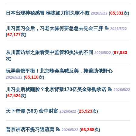
日本出现神秘感冒 喉咙如刀割久咳不愈
(
65,331
次)
2026/5/22
川习普习会后，习老大缘何要急急去见金三胖 📝
2026/5/22
(
67,177
次)
从川普访华之旅看美中监管和执法的不同
(
67,933
2026/5/22
次)
玩弄美俄平衡！北京峰会高喊反美，掩盖助俄野心
(
65,118
次)
2026/5/22
川习会后就翻脸？北京背叛170亿美金采购承诺 📝
2026/5/22
(
67,524
次)
天下奇谭 (563) 命中财富
(
25,923
次)
2026/5/22
普京讲话不提习透疏离 📝
(
66,368
次)
2026/5/22