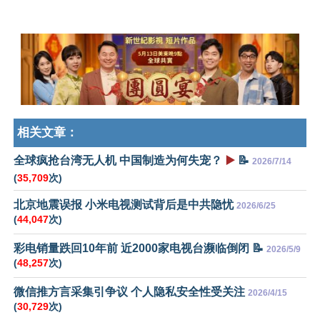
相关文章：
全球疯抢台湾无人机 中国制造为何失宠？
▶️
📝
2026/7/14
(
35,709
次)
北京地震误报 小米电视测试背后是中共隐忧
2026/6/25
(
44,047
次)
彩电销量跌回10年前 近2000家电视台濒临倒闭 📝
2026/5/9
(
48,257
次)
微信推方言采集引争议 个人隐私安全性受关注
2026/4/15
(
30,729
次)