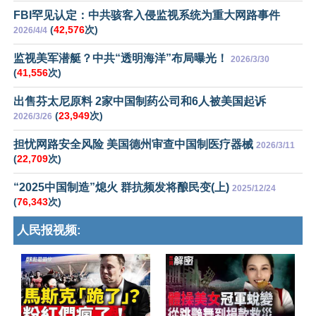
FBI罕见认定：中共骇客入侵监视系统为重大网路事件
(
42,576
次)
2026/4/4
监视美军潜艇？中共“透明海洋”布局曝光！
2026/3/30
(
41,556
次)
出售芬太尼原料 2家中国制药公司和6人被美国起诉
(
23,949
次)
2026/3/26
担忧网路安全风险 美国德州审查中国制医疗器械
2026/3/11
(
22,709
次)
“2025中国制造”熄火 群抗频发将酿民变(上)
2025/12/24
(
76,343
次)
人民报视频: