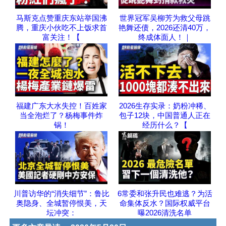
马斯克点赞重庆东站举国沸
世界冠军吴柳芳为救父母跳
腾，重庆小伙吃不上饭求首
艳舞还债，2026还清40万，
富关注！【
终成体面人！｜
福建广东大水失控！百姓家
2026生存实录：奶粉冲稀、
当全泡烂了？杨梅事件炸
包子12块，中国普通人正在
锅！
经历什么？【
川普访华的“消失细节”：鲁比
6常委和张升民也难逃？为活
奥隐身、全城暂停恨美，天
命集体反水？国际权威平台
坛冲突：
曝2026清洗名单