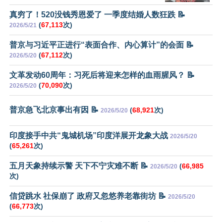
真穷了！520没钱秀恩爱了 一季度结婚人数狂跌 📝
(
67,113
次)
2026/5/21
普京与习近平正进行“表面合作、内心算计”的会面 📝
(
67,112
次)
2026/5/20
文革发动60周年：习死后将迎来怎样的血雨腥风？ 📝
(
70,090
次)
2026/5/20
普京急飞北京事出有因 📝
(
68,921
次)
2026/5/20
印度接手中共“鬼城机场”印度洋展开龙象大战
2026/5/20
(
65,261
次)
五月天象持续示警 天下不宁灾难不断 📝
(
66,985
2026/5/20
次)
信贷跳水 社保崩了 政府又忽悠养老靠街坊 📝
2026/5/20
(
66,773
次)