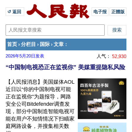
↺ 返回 
电子报
正體版
首页
分栏目
国际
文章
›
›
›
：
2026年5月20日
发表
人气：
52,930
“中国制电视恐正在监视你” 美媒重提隐私风险
【人民报消息】美国媒体AOL
近日以“你的中国制电视可能
正在监视你”为题报导，网路
安全公司Bitdefender调查发
现，部分中国制造智能电视可
能在用户不知情情况下扫瞄家
庭网路设备，并搜集相关数