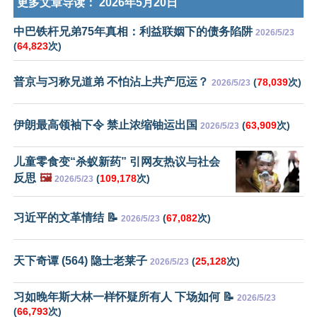
更多文章导读：
2026年5月20日
中巴铁杆兄弟75年真相：利益联姻下的债务陷阱
2026/5/23
(
64,823
次)
普京与习称兄道弟 不怕沾上共产厄运？
(
78,039
次)
2026/5/23
伊朗最高领袖下令 禁止浓缩铀运出国
(
63,909
次)
2026/5/23
儿童零食变“杀蚁新药” 引网友热议与社会
反思
🖼️
(
109,178
次)
2026/5/23
习近平的文革情结 📝
(
67,082
次)
2026/5/23
天下奇谭 (564) 隐士老莱子
(
25,128
次)
2026/5/23
习如晚年斯大林一样怀疑所有人 下场如何 📝
2026/5/23
(
66,793
次)