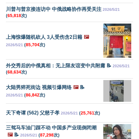
川普与普京接连访中 中俄战略协作再受关注
2026/5/21
(
65,818
次)
上海惊爆随机砍人 3人受伤含2日籍
🖼️
(
85,704
次)
2026/5/21
外交秀后的中俄真相：无上限友谊变中共附庸 📝
2026/5/21
(
68,634
次)
大陆男猝死街边 视频引爆网络
🖼️
📝
(
86,842
次)
2026/5/21
天下奇谭 (562) 父慈子孝
(
25,761
次)
2026/5/21
三驾马车油门踩不动 中国多产业现倒闭潮
🖼️
📝
(
87,298
次)
2026/5/21