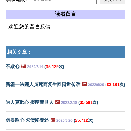
读者留言
欢迎您的留言反馈。
相关文章：
不欺心
🖼️
(
35,139
次)
2022/7/19
新疆一法院人员死而复生回阳世传话
🖼️
(
83,161
次)
2022/6/29
为人莫欺心 报应警世人
🖼️
(
35,581
次)
2022/2/18
勿要欺心 欠债终要还
🖼️
(
25,712
次)
2020/3/26