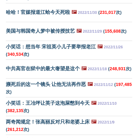
哈哈！官媒报道江蛤今天死啦
🖼️
(
231,017
次)
2022/11/30
美国与韩国奇人梦中被传授技艺
🖼️
(
155,608
次)
2022/11/29
小笑话：想当年 宋祖英小儿子要举报老江
🖼️
2022/11/26
(
340,534
次)
中共高官在狱中的最大奢望是这个
🖼️
(
248,931
次)
2022/11/18
濒死后的这一个镜头 让他无法再作恶
🖼️
(
197,485
2022/11/12
次)
小笑话：王冶坪让英子这泡屎憋到今天
🖼️
2022/11/10
(
382,135
次)
两奇闻规定！张高丽反对只和老婆上床
🖼️
2022/11/9
(
261,212
次)