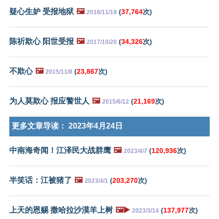
疑心生妒 受报地狱
🖼️
(
37,764
次)
2018/11/18
陈祈欺心 阳世受报
🖼️
(
34,326
次)
2017/10/20
不欺心
🖼️
(
23,867
次)
2015/11/8
为人莫欺心 报应警世人
🖼️
(
21,169
次)
2015/6/12
更多文章导读：
2023年4月24日
中南海奇闻！江泽民大战群鹰
🖼️
(
120,936
次)
2023/4/7
半笑话：江被猪了
🖼️
(
203,270
次)
2023/4/1
上天的恩赐 撒哈拉沙漠羊上树
🖼️▶️
(
137,977
次)
2023/3/14