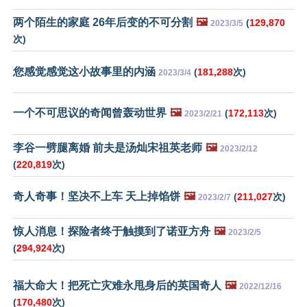
两个陌生的家庭 26年后变的不可分割
🖼️
(
129,870
2023/3/5
次)
您感觉感觉这小故事里的内涵
(
181,288
次)
2023/3/4
一个不可思议的奇闻曾轰动世界
🖼️
(
172,113
次)
2023/2/21
李谷一劈腿离婚 前夫是汤灿宋祖英老师
🖼️
2023/2/12
(
220,819
次)
奇人奇事！坚决不上车 天上掉馅饼
🖼️
(
211,027
次)
2023/2/7
惊人消息！探险者终于触摸到了诺亚方舟
🖼️
2023/2/5
(
294,924
次)
福大命大！把死亡灾难永甩身后的英国奇人
🖼️
2022/12/16
(
170,480
次)