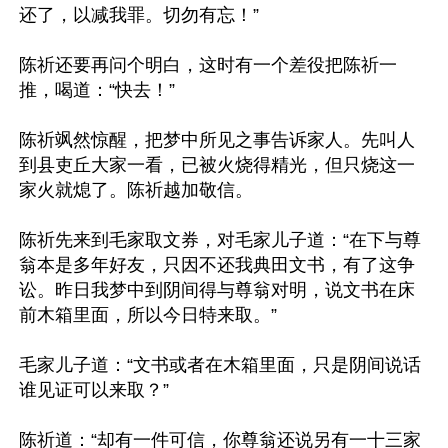
还了，以减我罪。切勿有忘！”

陈祈还要再问个明白，这时有一个差役把陈祈一
推，喝道：“快去！”

陈祈飒然惊醒，把梦中所见之事告诉家人。先叫人
到县吏丘大家一看，已被火烧得精光，但只烧这一
家火就熄了。陈祈越加敬信。

陈祈先来到毛家取文券，对毛家儿子道：“在下与尊
翁本是多年好友，只因不还我典田文书，有了这争
讼。昨日我梦中到阴间得与尊翁对明，说文书在床
前木箱里面，所以今日特来取。”

毛家儿子道：“文书或者在木箱里面，只是阴间说话
谁见证可以来取？”

陈祈道：“却有一件可信，你尊翁还说另有一十三家