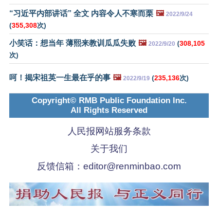
“习近平内部讲话” 全文 内容令人不寒而栗
🖼️
2022/9/24
(
355,308
次)
小笑话：想当年 薄熙来教训瓜瓜失败
🖼️
(
308,105
2022/9/20
次)
呵！揭宋祖英一生最在乎的事
🖼️
(
235,136
次)
2022/9/19
Copyright© RMB Public Foundation Inc.
All Rights Reserved
人民报网站服务条款
关于我们
反馈信箱：
editor@renminbao.com