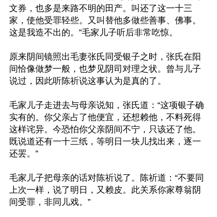
文券，也多是来路不明的田产。叫还了这一十三
家，使他受罪轻些。又叫替他多做些善事、佛事。
这是我造不出的。”毛家儿子听后非常吃惊。

原来阴间镜照出毛妻张氏同受银子之时，张氏在阳
间恰像做梦一般，也梦见阴司对理之状。曾与儿子
说过，因此听陈祈说这事认为是真的了。

毛家儿子走进去与母亲说知，张氏道：“这项银子确
实有的。你父亲占了他便宜，还想赖他，不料死得
这样诧异。今恐怕你父亲阴间不宁，只该还了他。
既说道还有一十三纸，等明日一块儿找出来，逐一
还罢。”

毛家儿子把母亲的话对陈祈说了。陈祈道：“不要同
上次一样，说了明日，又赖皮。此关系你家尊翁阴
间受罪，非同儿戏。”
