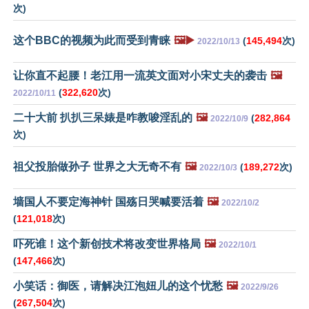
次)
这个BBC的视频为此而受到青睐
🖼️▶️
(
145,494
次)
2022/10/13
让你直不起腰！老江用一流英文面对小宋丈夫的袭击
🖼️
(
322,620
次)
2022/10/11
二十大前 扒扒三呆婊是咋教唆淫乱的
🖼️
(
282,864
2022/10/9
次)
祖父投胎做孙子 世界之大无奇不有
🖼️
(
189,272
次)
2022/10/3
墙国人不要定海神针 国殇日哭喊要活着
🖼️
2022/10/2
(
121,018
次)
吓死谁！这个新创技术将改变世界格局
🖼️
2022/10/1
(
147,466
次)
小笑话：御医，请解决江泡妞儿的这个忧愁
🖼️
2022/9/26
(
267,504
次)