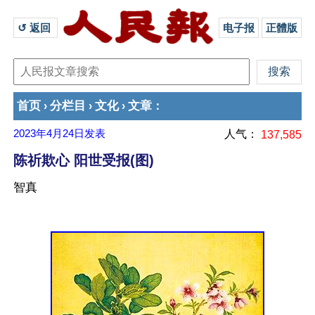
↺ 返回 
电子报
正體版
首页
分栏目
文化
文章
›
›
›
：
2023年4月24日
发表
人气：
137,585
陈祈欺心 阳世受报(图)
智真