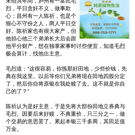
宋绍兴年间，庐州有一富民毛
烈，平日贪奸不义，做事欺
心；昌州有一人陈祈，也是个
狠心不守份之人，两人平日交
好。陈祈家也有很大家产，但
他担心他三个弟弟长大后会跟
他平分财产，想在独掌家事时讨些便宜，知道毛烈
极会算计，找他出主意。

毛烈道：“这很容易，你拣那好田地，少些价钱，先
典在我这里。以后等你们兄弟将现在田地四股分定
了，然后你自将原银在我处赎了去。这不就是你自
己的了？”

陈祈认为是好主意，于是先将大部份田地立券典与
毛烈。因要后来好赎，不典重价，只三分之一，做
个交易的意思罢了。累起本银三千多两，其田足值
万金。
