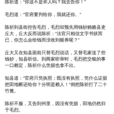
陈祈道：“你这不是诈人吗？我去告你！”

毛烈道：“官府要判给你，我就还你。”

陈祈到县衙控告毛烈，毛烈却预先用钱钞贿赂县吏
丘大，丘大反而说陈祈：“法官只相信文字书状而
已，你怎么会给钱而没收到赎券呢？”

丘大又在知县面前只替毛烈说话，又替毛家送了些
钱钞，知县听信。到两家听审时，毛烈把交银的事
一口赖定，陈祈什么凭据也拿不出。

知县道：“官府只凭执照；既没有执照，凭什么证据
把田地断还给你？分明是赖人！”倒把陈祈打了二十
竹篦。

陈祈不服，又告到州里，因没有凭据，田地仍然归
于毛烈。
