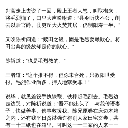
判官走上去说了一回，殿上王者大怒，叫取枷来，
将毛烈枷了，口里大声吩咐道：“县令听决不公，削
去以后官爵。县吏丘大火焚其居，仍削阳寿一半。”

又唤陈祈问道：“赎田之银，固是毛烈耍赖欺心。将
田出典的缘故却是你的欺心。”

陈祈道：“也是毛烈教的。”

王者道：“这个推不得，但你未合死，只教阳世受
报。毛烈作业尚多，押入地狱受罪！”

说毕，就见差役手执铁鞭、铁棒赶毛烈去。毛烈边
走边哭，对陈祈说道：“吾不能出头了。与我传语妻
子，快做善事、佛事救援我。陈兄原券在床边木箱
之内，还有我平日贪谋强诈得别人家田宅文券，共
有一十三纸也在箱里。可叫这一十三家的人来一一