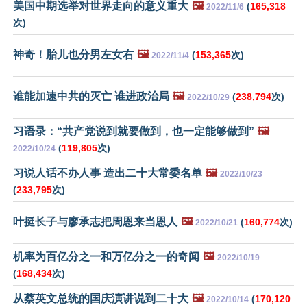
美国中期选举对世界走向的意义重大
🖼️
(
165,318
2022/11/6
次)
神奇！胎儿也分男左女右
🖼️
(
153,365
次)
2022/11/4
谁能加速中共的灭亡 谁进政治局
🖼️
(
238,794
次)
2022/10/29
习语录：“共产党说到就要做到，也一定能够做到”
🖼️
(
119,805
次)
2022/10/24
习说人话不办人事 造出二十大常委名单
🖼️
2022/10/23
(
233,795
次)
叶挺长子与廖承志把周恩来当恩人
🖼️
(
160,774
次)
2022/10/21
机率为百亿分之一和万亿分之一的奇闻
🖼️
2022/10/19
(
168,434
次)
从蔡英文总统的国庆演讲说到二十大
🖼️
(
170,120
2022/10/14