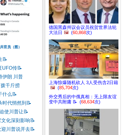
德国黑森州议会议员祝贺世界法轮
大法日
🖼️
(
60,868
次)
共官员（图）
生
📝
证UFO传
📝
持伊朗 川普
上海惊爆随机砍人 3人受伤含2日籍
两拨千斤捞
🖼️
(
85,704
次)
干什么
📝
外交秀后的中俄真相：无上限友谊
变中共附庸 📝 (
68,634
次)
杀时代悄然到
📝
码迫使川普让
📝
家文化深刻影响
📝
欢迎川普说开去
📝