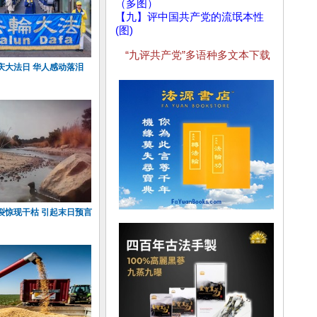
（多图）
【九】评中国共产党的流氓本性
(图)
“九评共产党”多语种多文本下载
庆大法日 华人感动落泪
裂惊现干枯 引起末日预言