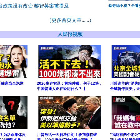
台政策没有改变 黎智英案被提及
蔡奇稳不稳？全看
（更多首页文章......）
人民报视频
百姓家当全泡烂
2026生存实录：奶粉冲稀、包子12块，
川普访华的“消失
中国普通人正在经历什么？【
全城暂停恨美，天
逃？为活命集体反
川普放话一天解决伊朗！谈判濒临破
“我妈有两个老公