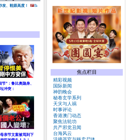
沙发、鞋跟高度！
🖼️
📝
焦点栏目
精彩视频
细节”：鲁比奥隐身、
国际新闻
坛冲突：
神韵晚会
秘卷玄学系列
天灾与人祸
时事评论
香港澳门动态
聚焦法轮功
共产邪党丑闻
台海风云
”母亲节文案被骂到下
活摘器官与贩卖尸体