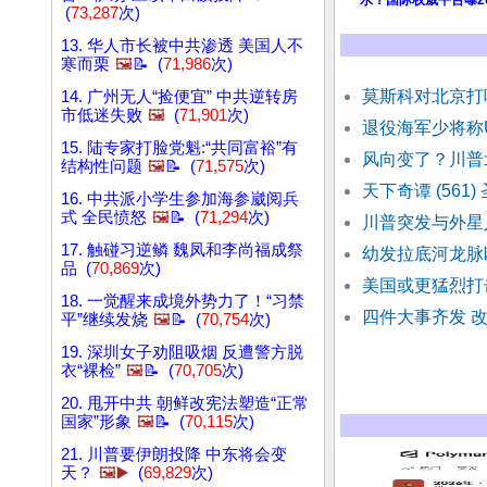
水？国际权威平台曝2
(
73,287
次)
13. 华人市长被中共渗透 美国人不
寒而栗
🖼️
📝 (
71,986
次)
莫斯科对北京打
14. 广州无人“捡便宜” 中共逆转房
市低迷失败
🖼️
(
71,901
次)
退役海军少将称U
15. 陆专家打脸党魁:“共同富裕”有
风向变了？川普
结构性问题
🖼️
📝 (
71,575
次)
天下奇谭 (561
16. 中共派小学生参加海参崴阅兵
式 全民愤怒
🖼️
📝 (
71,294
次)
川普突发与外星人
17. 触碰习逆鳞 魏凤和李尚福成祭
幼发拉底河龙脉
品 (
70,869
次)
美国或更猛烈打
18. 一觉醒来成境外势力了！“习禁
四件大事齐发 
平”继续发烧
🖼️
📝 (
70,754
次)
19. 深圳女子劝阻吸烟 反遭警方脱
衣“裸检”
🖼️
📝 (
70,705
次)
20. 甩开中共 朝鲜改宪法塑造“正常
国家”形象
🖼️
📝 (
70,115
次)
21. 川普要伊朗投降 中东将会变
天？
🖼️▶️
(
69,829
次)