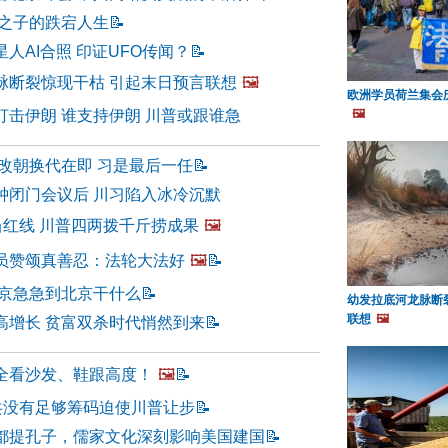
官之子的跌宕人生
📝
人AI合照 印证UFO传闻？
📝
脉断裂惊现干枯 引起末日预言联想
🖼️
欧洲学员荷兰集会
打击伊朗 谁支持伊朗 川普或跟谁急
🖼️
 改朝换代在即 习是最后一任
📝
钟闭门会议后 川习陷入冰冷沉默
当红线 川普四两拨千斤捞成果
🖼️
员赞颂真善忍：法轮大法好
🖼️
📝
普京急急到北京干什么
📝
幼发拉底河龙脉断
联想
🖼️
高增长 贫富双杀时代悄然到来
📝
全看沙发、鞋跟高度！
🖼️
📝
中共没有足够筹码迫使川普让步
📝
都提孔子，儒家文化深刻影响美国建国
📝