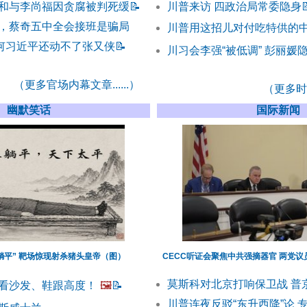
和与李尚福因贪腐被判死缓
📝
川普来访 四政治局常委隐身

，蔡奇五中全会接班是骗局
川普用这招儿对付吃特供的
为何习近平还动不了张又侠
📝
川习会李强“被低调” 彭丽媛隐
（更多官场内幕文章......）
（更多时事
幽默笑话
国际新闻
躺平” 靶场惊现射杀猪头皇帝（图）
CECC听证会聚焦中共强摘器官 两党
莫斯科对北京打响保卫战 普
看沙发、鞋跟高度！
🖼️
📝
川普连夜反驳“东升西降”论 