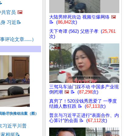

中共官员
🖼️
大陆男猝死街边 视频引爆网络
🖼️
身 习近
📝
📝 (
86,842
次)
天下奇谭 (562) 父慈子孝 (
25,761
次)
评论文章......）
三驾马车油门踩不动 中国多产业现
倒闭潮
🖼️
📝 (
87,298
次)
真穷了！520没钱秀恩爱了 一季度
结婚人数狂跌 📝 (
67,113
次)
议员盼尽快推动法案（图）
普京与习近平正进行“表面合作、内
心算计”的会面 📝 (
67,112
次)
京习近平川普
专家相挺
📝