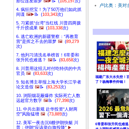
那位连发噩梦
🖼️▶️
📝 (
105,197
次)
卢比奥：美对
4. 疯狂挖宝！为了50万他们如此抓
间谍
🖼️▶️
📝 (
103,343
次)
5. 习紧抓“台湾”当红线 川普四两拨
千斤捞成果
🖼️
(
103,338
次)
6. 逃亡欧洲的新疆警察：“再教育
营”是挥之不去的噩梦
🖼️
(
89,279
次)
7. 他列习清洗名单榜首！6常委和
张升民也难逃？
🖼️
📝 (
83,658
次)
8. 川普用这招儿对付吃特供的中共
官员
🖼️
(
83,633
次)
福建广东大水失控！
9. 知名博主举报上海大学长江学者
了？杨梅事件炸锅！
论文造假
🖼️
📝 (
83,253
次)
10. 浏阳烟花厰爆炸 实际死亡人数
远超官方数字
🖼️
📝 (
77,398
次)
11. 中共出新规 赴华投资“人财两
空”风险猛增
🖼️
(
73,889
次)
12. 美军一夜击沉6艘伊朗快艇 川
6常委和张升民也难
普：伊朗“应该举白旗投降”
▶️