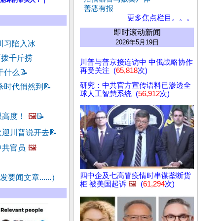
崩坏的带头人？｜
善恶有报
更多焦点栏目。。。
即时滚动新闻
2026年5月19日
川习陷入冰
两拨千斤捞
川普与普京接连访中 中俄战略协作
再受关注 (
65,818
次)
干什么
📝
研究：中共官方宣传语料已渗透全
杀时代悄然到
📝
球人工智慧系统 (
56,912
次)
跟高度！
🖼️
📝
欢迎川普说开去
📝
中共官员
🖼️
四中企及七高管疫情时串谋垄断货
要闻文章......）
柜 被美国起诉
🖼️
(
61,294
次)