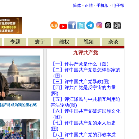
简体
-
正體
-
手机版
-
电子报
专题
寰宇
维权
视频
杂谈
九评共产党
【一】评共产党是什么（图）
【二】评中国共产党是怎样起家的
（图）
【三】评中国共产党暴政(图)
【四】评共产党是反宇宙的力量
(图)
【五】评江泽民与中共相互利用迫
善忍”将成为我的座右铭
害法轮功(图)
【六】评中国共产党破坏民族文化
（图）
【七】评中国共产党的杀人历史
(图)
【八】评中国共产党的邪教本质