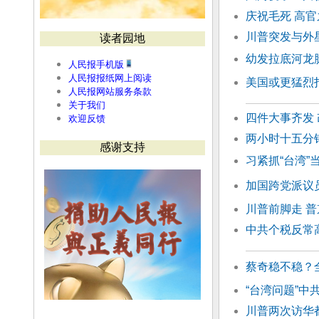
庆祝毛死 高
川普突发与外星
读者园地
幼发拉底河龙
人民报手机版
人民报报纸网上阅读
美国或更猛烈
人民报网站服务条款
关于我们
四件大事齐发
欢迎反馈
两小时十五分
感谢支持
习紧抓“台湾”
加国跨党派议
川普前脚走 
中共个税反常
蔡奇稳不稳？
“台湾问题”
川普两次访华