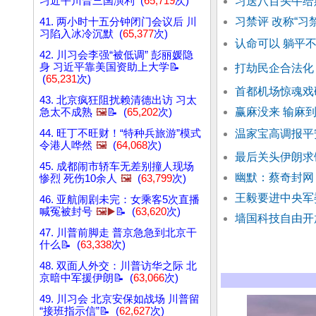
习近平川普三国演利 (
65,719
次)
习送八百头牛给
习禁评 改称“习
41. 两小时十五分钟闭门会议后 川
习陷入冰冷沉默 (
65,377
次)
认命可以 躺平
42. 川习会李强“被低调” 彭丽媛隐
身 习近平靠美国资助上大学📝
打劫民企合法化
(
65,231
次)
首都机场惊魂戏
43. 北京疯狂阻扰赖清德出访 习太
赢麻没来 输麻到
急太不成熟
🖼️
📝 (
65,202
次)
44. 旺丁不旺财！“特种兵旅游”模式
温家宝高调报平
令港人哗然
🖼️
(
64,068
次)
最后关头伊朗求
45. 成都闹市轿车无差别撞人现场
幽默：蔡奇封网
惨烈 死伤10余人
🖼️
(
63,799
次)
王毅要进中央军
46. 亚航闹剧未完：女乘客5次直播
喊冤被封号
🖼️▶️
📝 (
63,620
次)
墙国科技自由开
47. 川普前脚走 普京急急到北京干
什么📝 (
63,338
次)
48. 双面人外交：川普访华之际 北
京暗中军援伊朗📝 (
63,066
次)
49. 川习会 北京安保如战场 川普留
“接班指示信”📝 (
62,627
次)