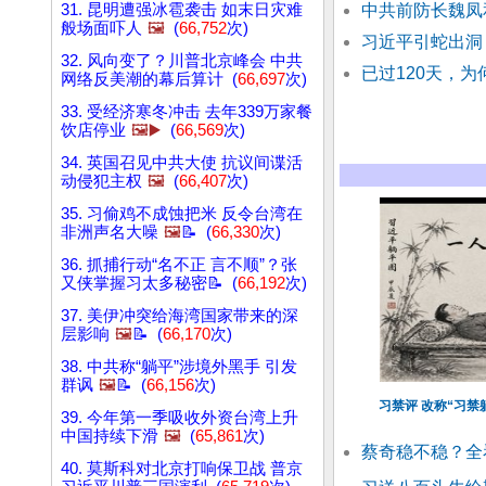
31. 昆明遭强冰雹袭击 如末日灾难
中共前防长魏凤
般场面吓人
🖼️
(
66,752
次)
习近平引蛇出洞
32. 风向变了？川普北京峰会 中共
已过120天，
网络反美潮的幕后算计 (
66,697
次)
33. 受经济寒冬冲击 去年339万家餐
饮店停业
🖼️▶️
(
66,569
次)
34. 英国召见中共大使 抗议间谍活
动侵犯主权
🖼️
(
66,407
次)
35. 习偷鸡不成蚀把米 反令台湾在
非洲声名大噪
🖼️
📝 (
66,330
次)
36. 抓捕行动“名不正 言不顺”？张
又侠掌握习太多秘密📝 (
66,192
次)
37. 美伊冲突给海湾国家带来的深
层影响
🖼️
📝 (
66,170
次)
38. 中共称“躺平”涉境外黑手 引发
群讽
🖼️
📝 (
66,156
次)
习禁评 改称“习禁
39. 今年第一季吸收外资台湾上升
中国持续下滑
🖼️
(
65,861
次)
蔡奇稳不稳？全
40. 莫斯科对北京打响保卫战 普京