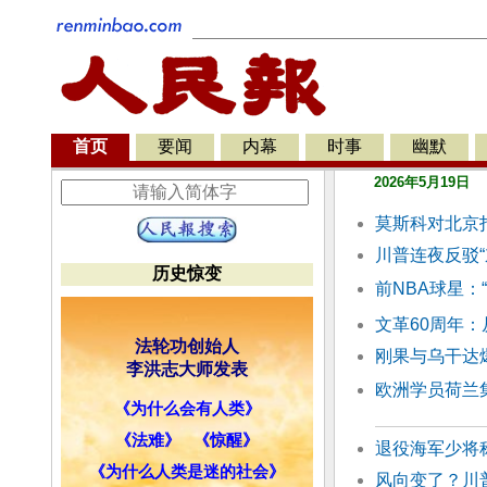
首页
要闻
内幕
时事
幽默
2026年5月19日
莫斯科对北京
川普连夜反驳“
历史惊变
前NBA球星：
文革60周年：
法轮功创始人
刚果与乌干达
李洪志大师发表
欧洲学员荷兰
《为什么会有人类》
《法难》
《惊醒》
退役海军少将称
《为什么人类是迷的社会》
风向变了？川