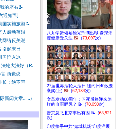
为我的座右
📝
六通知”到
美国实施旅游
📝
华人感动落泪
八九学运领袖徐光刑满出狱 身形消
瘦健康受关注
🖼️
(
73,097
次)
共网络反美潮
 引起末日
川习陷入冰
：法轮大法好（
📝
官 两党议
外长：绝不容
27届世界法轮大法日 纽约州40政要
褒奖(上)
🖼️
(
62,134
次)
新闻文章......）
文革发动60周年：习死后将迎来怎
样的血雨腥风？ 📝 (
70,090
次)
普京急飞北京事出有因 📝 (
68,921
次)
印度接手中共“鬼城机场”印度洋展