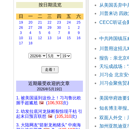
按日期流览
从美国丢弃中
川普来访 四
日
一
二
三
四
五
六
CECC听证
19
20
21
22
23
24
25
26
27
28
29
30
1
2
3
4
5
6
7
8
9
10
11
12
13
14
15
16
中共跨国镇压
17
18
川普用这招儿
报告：亲北京
天坛成战场：“
川习会 北京安
川习会聚焦贸
近期最受欢迎的文章
2026年5月19日
1. 被美国逼到这份上！习与鲁比欧
美国华府政要
握手超尴尬
🖼️
(
106,933
次)
知名博主举报
2. 幼发拉底河龙脉断裂惊现干枯 引
起末日预言联想
🖼️
(
105,310
次)
双面人外交：
3. 大陆网友“箭射龙袍猪头” 中南海
加州亚凯迪亚