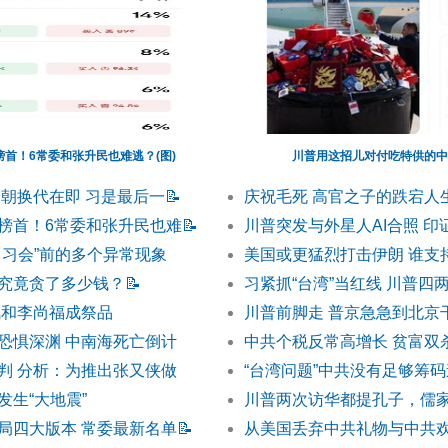
首！6常委和张升民也难逃？(图)
川普用这招儿对付吃特供的中
改朝换代在即 习是最后一
📝
庆祝毛死 高官之子的跌宕人
榜首！6常委和张升民也难
📝
川普突发与外星人AI合照 印
川习会”前的多个异常现象
美国或更猛烈打击伊朗 谁支
究竟贪了多少钱？
📝
习紧抓“台湾”当红线 川普四
凤和李尚福成祭品
川普前脚走 普京急急到北京
恐惧深渊 中南海死亡倒计
中共个税反常高增长 贫富双
判 分析：为推出张又侠做
“台湾问题”中共没有足够筹
发生“大地震”
川普两次访华都提孔子，儒
局四大版本 常委最新名单
📝
从美国丢弃中共礼物与中共