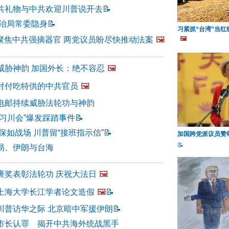
共礼物与中共欢迎川普说开去
📝
政治局常委隐身
📝
习紧抓“台湾”当红
会聚焦中共强摘器官 两党议员盼尽快推动法案
🖼️
🖼️
威胁神韵 加国外长：绝不容忍
🖼️
对付吃特供的中共官员
🖼️
电邮持续威胁法轮功与神韵
习川会”爆发踩踏事件
📝
保如战场 川普留“接班指示信”
📝
加国跨党派议员赞
📝
易、伊朗与台海
褒奖表彰法轮功 庆祝大法日
🖼️
上海大学长江学者论文造假
🖼️
📝
川普访华之际 北京暗中军援伊朗
📝
市长认罪 揭开中共海外统战黑手