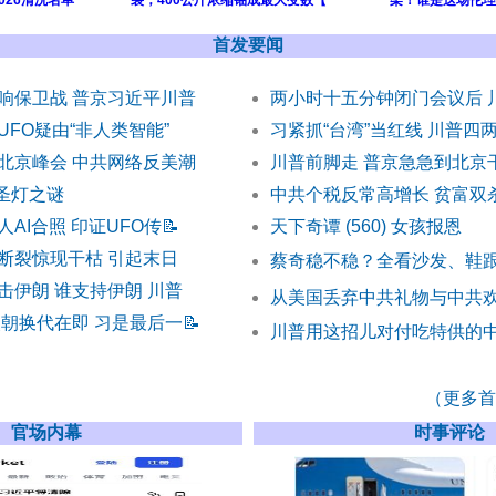
026清洗名单
裂，400公斤浓缩铀成最大变数【
架！谁是这场伦理
首发要闻
响保卫战 普京习近平川普
两小时十五分钟闭门会议后 
FO疑由“非人类智能”
习紧抓“台湾”当红线 川普四
北京峰会 中共网络反美潮
川普前脚走 普京急急到北京
) 圣灯之谜
中共个税反常高增长 贫富双
AI合照 印证UFO传
📝
天下奇谭 (560) 女孩报恩
断裂惊现干枯 引起末日
蔡奇稳不稳？全看沙发、鞋
击伊朗 谁支持伊朗 川普
从美国丢弃中共礼物与中共
改朝换代在即 习是最后一
📝
川普用这招儿对付吃特供的
（更多首发
官场内幕
时事评论