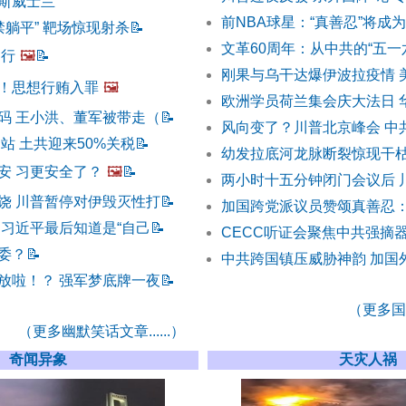
斯威士兰
前NBA球星：“真善忍”将成
禁躺平” 靶场惊现射杀
📝
文革60周年：从中共的“五一
不行
🖼️
📝
刚果与乌干达爆伊波拉疫情 
！思想行贿入罪
🖼️
欧洲学员荷兰集会庆大法日 
码 王小洪、董军被带走（
📝
风向变了？川普北京峰会 中
站 土共迎来50%关税
📝
幼发拉底河龙脉断裂惊现干枯
安 习更安全了？
🖼️
📝
两小时十五分钟闭门会议后 
饶 川普暂停对伊毁灭性打
📝
加国跨党派议员赞颂真善忍
 习近平最后知道是“自己
📝
CECC听证会聚焦中共强摘器
委？
📝
中共跨国镇压威胁神韵 加国
放啦！？ 强军梦底牌一夜
📝
（更多国际
（更多幽默笑话文章......）
奇闻异象
天灾人祸