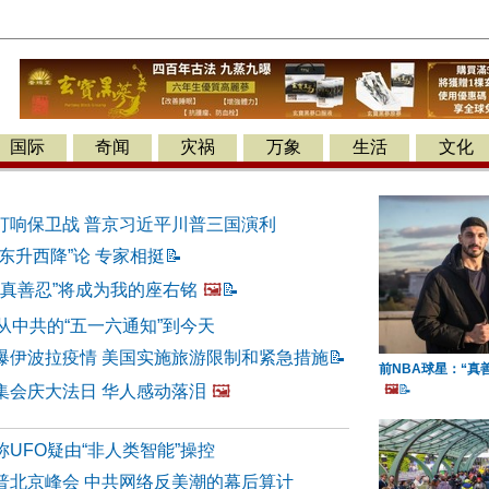
国际
奇闻
灾祸
万象
生活
文化
打响保卫战 普京习近平川普三国演利
东升西降”论 专家相挺
📝
“真善忍”将成为我的座右铭
🖼️
📝
从中共的“五一六通知”到今天
爆伊波拉疫情 美国实施旅游限制和紧急措施
📝
前NBA球星：“真
集会庆大法日 华人感动落泪
🖼️
🖼️
📝
UFO疑由“非人类智能”操控
普北京峰会 中共网络反美潮的幕后算计