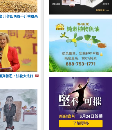
线 川普四两拨千斤捞成果
颂真善忍：法轮大法好
🖼️