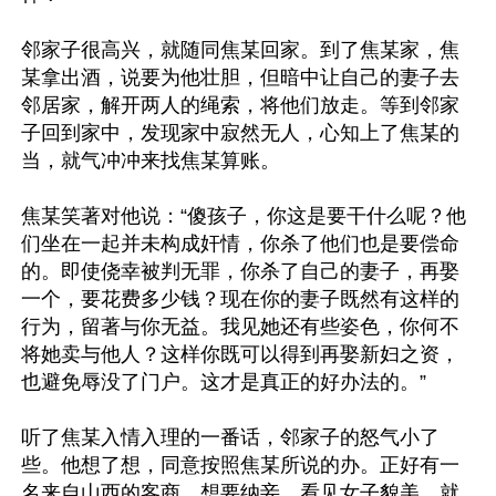
邻家子很高兴，就随同焦某回家。到了焦某家，焦
某拿出酒，说要为他壮胆，但暗中让自己的妻子去
邻居家，解开两人的绳索，将他们放走。等到邻家
子回到家中，发现家中寂然无人，心知上了焦某的
当，就气冲冲来找焦某算账。

焦某笑著对他说：“傻孩子，你这是要干什么呢？他
们坐在一起并未构成奸情，你杀了他们也是要偿命
的。即使侥幸被判无罪，你杀了自己的妻子，再娶
一个，要花费多少钱？现在你的妻子既然有这样的
行为，留著与你无益。我见她还有些姿色，你何不
将她卖与他人？这样你既可以得到再娶新妇之资，
也避免辱没了门户。这才是真正的好办法的。”

听了焦某入情入理的一番话，邻家子的怒气小了
些。他想了想，同意按照焦某所说的办。正好有一
名来自山西的客商，想要纳妾，看见女子貌美，就