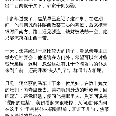
出二百两银子买下。邻家子则另娶。

十多年过去了，焦某早已忘记了这件事。在这期
间，他与亲戚前往陕西做某官员的幕僚，后来携带
钱财回南方。路上遇见强盗，钱财被洗劫一空。他
只能流落在山西一带。

一天，焦某经过一座比较大的镇子，看见佛寺里正
举办迎神赛会，他遂跪在寺门外，希望可以乞讨些
钱米裹腹。这时，忽然远处有几十个骑著马的仆从
来到庙前，还高呼著“夫人到了”。群僧出寺相迎。

只见一辆华丽的马车上下来一位美妇，在数十婢女
的簇拥下向寺里走去。美妇听到身边的呼救声，回
眸端详，甚觉眼熟，便问他是哪里人。焦某回说是
“溧阳的焦某”。美妇看起来很吃惊，又问道“你为何
在这里？”于是将仆人招到跟前，耳语了几句，焦某
听不清说的是什么。
