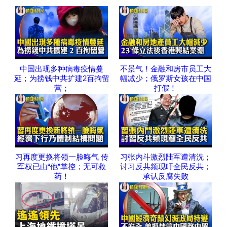
中国出现多种病毒疫情蔓
不景气！金融和房市员工大
延；为捞钱中共扩建2百拘留
幅减少；俄罗斯女孩在中国
营；
打假！
习再度更换将领一脸晦气 传
习张内斗激烈陆军遭清洗；
军权已由“他”掌控；无可救
讨习反共频现吁全民反共；
药！
承认反腐失败