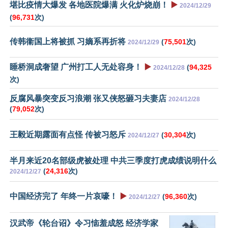
堪比疫情大爆发 各地医院爆满 火化炉烧崩！
▶️
2024/12/29
(
96,731
次)
传韩衞国上将被抓 习嫡系再折将
(
75,501
次)
2024/12/29
睡桥洞成奢望 广州打工人无处容身！
▶️
(
94,325
2024/12/28
次)
反腐风暴突变反习浪潮 张又侠怒砸习夫妻店
2024/12/28
(
79,052
次)
王毅近期露面有点怪 传被习怒斥
(
30,304
次)
2024/12/27
半月来近20名部级虎被处理 中共三季度打虎成绩说明什么
(
24,316
次)
2024/12/27
中国经济完了 年终一片哀嚎！
▶️
(
96,360
次)
2024/12/27
汉武帝《轮台诏》令习恼羞成怒 经济学家