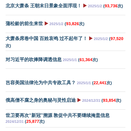
北京大萧条 王朝末日景象全面浮现！
▶️
(
93,736
次)
2025/1/2
蒲松龄的前生来世
▶️
(
93,826
次)
2025/1/2
大萧条席卷中国 百姓哀鸣 过不起年了！
▶️
(
97,520
2025/1/2
次)
对习近平的吹捧降调透信息
(
61,364
次)
2025/1/1
岂容美国法律沦为中共专政工具？
(
22,441
次)
2025/1/1
俄高僧不腐之身的奥秘与灵性启迪
▶️
(
93,854
次)
2024/12/31
世卫要再次“新冠”溯源 敦促中共不要继续掩盖信息
(
25,877
次)
2024/12/31