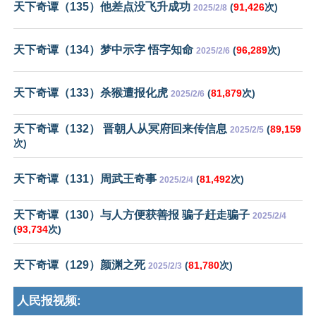
天下奇谭（135）他差点没飞升成功
(
91,426
次)
2025/2/8
天下奇谭（134）梦中示字 悟字知命
(
96,289
次)
2025/2/6
天下奇谭（133）杀猴遭报化虎
(
81,879
次)
2025/2/6
天下奇谭（132） 晋朝人从冥府回来传信息
(
89,159
2025/2/5
次)
天下奇谭（131）周武王奇事
(
81,492
次)
2025/2/4
天下奇谭（130）与人方便获善报 骗子赶走骗子
2025/2/4
(
93,734
次)
天下奇谭（129）颜渊之死
(
81,780
次)
2025/2/3
人民报视频: