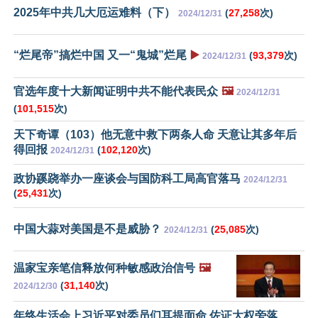
2025年中共几大厄运难料（下）
(
27,258
次)
2024/12/31
“烂尾帝”搞烂中国 又一“鬼城”烂尾
▶️
(
93,379
次)
2024/12/31
官选年度十大新闻证明中共不能代表民众
🖼️
2024/12/31
(
101,515
次)
天下奇谭（103）他无意中救下两条人命 天意让其多年后
得回报
(
102,120
次)
2024/12/31
政协蹊跷举办一座谈会与国防科工局高官落马
2024/12/31
(
25,431
次)
中国大蒜对美国是不是威胁？
(
25,085
次)
2024/12/31
温家宝亲笔信释放何种敏感政治信号
🖼️
(
31,140
次)
2024/12/30
年终生活会上习近平对委员们耳提面命 佐证大权旁落