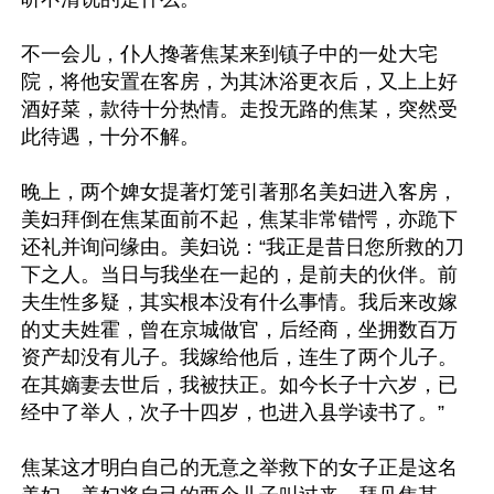
不一会儿，仆人搀著焦某来到镇子中的一处大宅
院，将他安置在客房，为其沐浴更衣后，又上上好
酒好菜，款待十分热情。走投无路的焦某，突然受
此待遇，十分不解。

晚上，两个婢女提著灯笼引著那名美妇进入客房，
美妇拜倒在焦某面前不起，焦某非常错愕，亦跪下
还礼并询问缘由。美妇说：“我正是昔日您所救的刀
下之人。当日与我坐在一起的，是前夫的伙伴。前
夫生性多疑，其实根本没有什么事情。我后来改嫁
的丈夫姓霍，曾在京城做官，后经商，坐拥数百万
资产却没有儿子。我嫁给他后，连生了两个儿子。
在其嫡妻去世后，我被扶正。如今长子十六岁，已
经中了举人，次子十四岁，也进入县学读书了。”

焦某这才明白自己的无意之举救下的女子正是这名