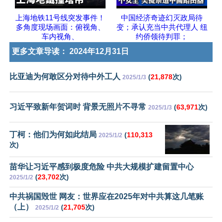
上海地铁11号线突发事件！
中国经济奇迹幻灭政局待
多角度现场画面：俯视角、
变；承认充当中共代理人 纽
车内视角、
约侨领待判罪；
更多文章导读：
2024年12月31日
比亚迪为何敢区分对待中外工人
(
21,878
次)
2025/1/3
习近平致新年贺词时 背景无照片不寻常
(
63,971
次)
2025/1/3
丁柯：他们为何如此结局
(
110,313
2025/1/2
次)
苗华让习近平感到极度危险 中共大规模扩建留置中心
(
23,702
次)
2025/1/2
中共祸国毁世 网友：世界应在2025年对中共算这几笔账
（上）
(
21,705
次)
2025/1/2