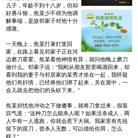
儿子，年龄不到十八岁，但却
好勇斗狠，焦某少不得为他调
解事端，是故邻家子对他十分
感激。

一天晚上，焦某打著灯笼回
家，在路上看见邻家子正在河
边磨刀霍霍。焦某看他神情有异，就问他晚上磨刀
做什么。邻家子说：“我刚从朋友那里喝酒回来，却
看到我的妻子与邻居家的某秀才坐在一起，我怀疑
他们有奸情，已经将他们绑了起来，关在屋中，一
会儿就去把他们的头砍下来。”

焦某担忧他冲动之下做傻事，就将刀拿过来，假装
叹气道：“这种刀怎么能杀人呢？如果没杀成人，两
人中有一人逃跑，你就会惹下大祸。我家里有先祖
留下的苗刀，曾杀人无数，可以借给你用，怎么
样？”
