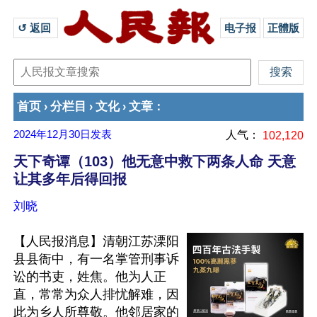
↺ 返回 
电子报
正體版
首页
分栏目
文化
文章
›
›
›
：
2024年12月30日
发表
人气：
102,120
天下奇谭（103）他无意中救下两条人命 天意
让其多年后得回报
刘晓
【人民报消息】清朝江苏溧阳
县县衙中，有一名掌管刑事诉
讼的书吏，姓焦。他为人正
直，常常为众人排忧解难，因
此为乡人所尊敬。他邻居家的