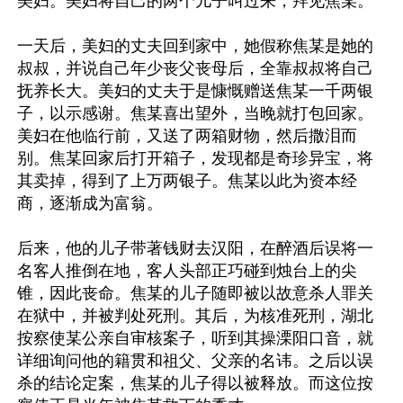
美妇。美妇将自己的两个儿子叫过来，拜见焦某。

一天后，美妇的丈夫回到家中，她假称焦某是她的
叔叔，并说自己年少丧父丧母后，全靠叔叔将自己
抚养长大。美妇的丈夫于是慷慨赠送焦某一千两银
子，以示感谢。焦某喜出望外，当晚就打包回家。
美妇在他临行前，又送了两箱财物，然后撒泪而
别。焦某回家后打开箱子，发现都是奇珍异宝，将
其卖掉，得到了上万两银子。焦某以此为资本经
商，逐渐成为富翁。

后来，他的儿子带著钱财去汉阳，在醉酒后误将一
名客人推倒在地，客人头部正巧碰到烛台上的尖
锥，因此丧命。焦某的儿子随即被以故意杀人罪关
在狱中，并被判处死刑。其后，为核准死刑，湖北
按察使某公亲自审核案子，听到其操溧阳口音，就
详细询问他的籍贯和祖父、父亲的名讳。之后以误
杀的结论定案，焦某的儿子得以被释放。而这位按