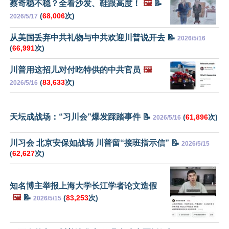
蔡奇稳不稳？全看沙发、鞋跟高度！
🖼️
📝
(
68,006
次)
2026/5/17
从美国丢弃中共礼物与中共欢迎川普说开去 📝
2026/5/16
(
66,991
次)
川普用这招儿对付吃特供的中共官员
🖼️
(
83,633
次)
2026/5/16
天坛成战场：“习川会”爆发踩踏事件 📝
(
61,896
次)
2026/5/16
川习会 北京安保如战场 川普留“接班指示信” 📝
2026/5/15
(
62,627
次)
知名博主举报上海大学长江学者论文造假
🖼️
📝
(
83,253
次)
2026/5/15