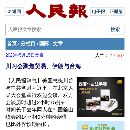
↺ 返回 
电子报
正體版
首页
分栏目
国际
文章
›
›
›
：
2026年5月15日
发表
人气：
47,567
川习会聚焦贸易、伊朗与台海
【人民报消息】美国总统川普
与中共党魁习近平，在北京人
民大会堂举行双边会谈。双方
会谈历时超过2小时15分钟，
时间长于去年两人在韩国釜山
峰会约1小时40分钟的会晤，
也比外界预期的长。
