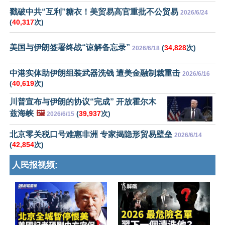
戳破中共“互利”糖衣！美贸易高官重批不公贸易
2026/6/24
(
40,317
次)
美国与伊朗签署终战“谅解备忘录”
(
34,828
次)
2026/6/18
中港实体助伊朗组装武器洗钱 遭美金融制裁重击
2026/6/16
(
40,619
次)
川普宣布与伊朗的协议“完成” 开放霍尔木
兹海峡
🖼️
(
39,937
次)
2026/6/15
北京零关税口号难惠非洲 专家揭隐形贸易壁垒
2026/6/14
(
42,854
次)
人民报视频: