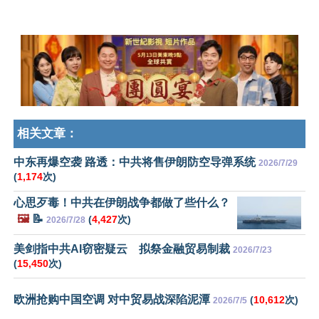
相关文章：
中东再爆空袭 路透：中共将售伊朗防空导弹系统
2026/7/29
(
1,174
次)
心思歹毒！中共在伊朗战争都做了些什么？
🖼️
📝
(
4,427
次)
2026/7/28
美剑指中共AI窃密疑云 拟祭金融贸易制裁
2026/7/23
(
15,450
次)
欧洲抢购中国空调 对中贸易战深陷泥潭
(
10,612
次)
2026/7/5