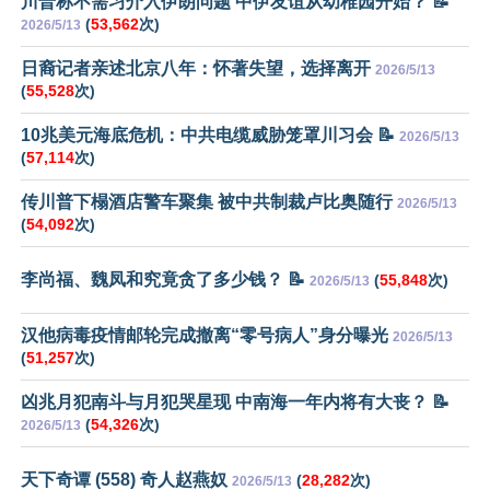
川普称不需习介入伊朗问题 中伊友谊从幼稚园开始？ 📝
(
53,562
次)
2026/5/13
日裔记者亲述北京八年：怀著失望，选择离开
2026/5/13
(
55,528
次)
10兆美元海底危机：中共电缆威胁笼罩川习会 📝
2026/5/13
(
57,114
次)
传川普下榻酒店警车聚集 被中共制裁卢比奥随行
2026/5/13
(
54,092
次)
李尚福、魏凤和究竟贪了多少钱？ 📝
(
55,848
次)
2026/5/13
汉他病毒疫情邮轮完成撤离“零号病人”身分曝光
2026/5/13
(
51,257
次)
凶兆月犯南斗与月犯哭星现 中南海一年内将有大丧？ 📝
(
54,326
次)
2026/5/13
天下奇谭 (558) 奇人赵燕奴
(
28,282
次)
2026/5/13