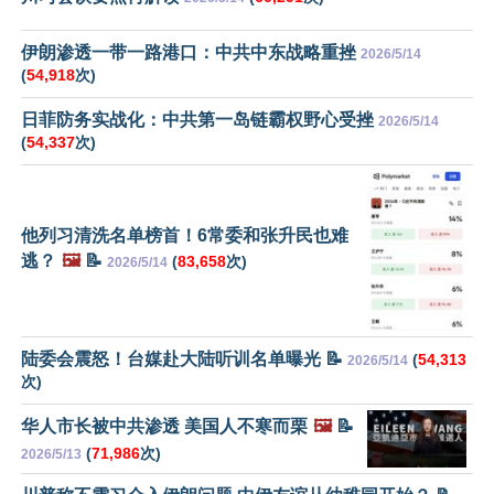
伊朗渗透一带一路港口：中共中东战略重挫
2026/5/14
(
54,918
次)
日菲防务实战化：中共第一岛链霸权野心受挫
2026/5/14
(
54,337
次)
他列习清洗名单榜首！6常委和张升民也难
逃？
🖼️
📝
(
83,658
次)
2026/5/14
陆委会震怒！台媒赴大陆听训名单曝光 📝
(
54,313
2026/5/14
次)
华人市长被中共渗透 美国人不寒而栗
🖼️
📝
(
71,986
次)
2026/5/13