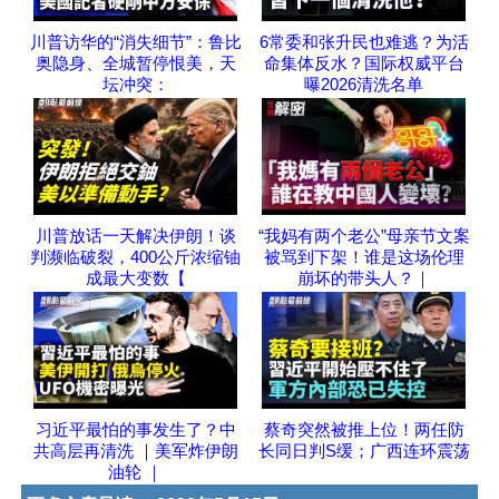
川普访华的“消失细节”：鲁比
6常委和张升民也难逃？为活
奥隐身、全城暂停恨美，天
命集体反水？国际权威平台
坛冲突：
曝2026清洗名单
川普放话一天解决伊朗！谈
“我妈有两个老公”母亲节文案
判濒临破裂，400公斤浓缩铀
被骂到下架！谁是这场伦理
成最大变数【
崩坏的带头人？｜
习近平最怕的事发生了？中
蔡奇突然被推上位！两任防
共高层再清洗 ｜美军炸伊朗
长同日判S缓；广西连环震荡
油轮 ｜