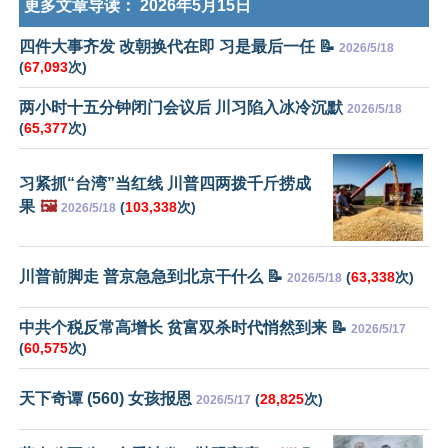
更多文章导读：
2026年5月15日
四件大事齐发 改朝换代在即 习是最后一任 📝
2026/5/18
(
67,093
次)
两小时十五分钟闭门会议后 川习陷入冰冷沉默
2026/5/18
(
65,377
次)
习紧抓“台湾”当红线 川普四两拨千斤捞成
果
🖼️
(
103,338
次)
2026/5/18
川普前脚走 普京急急到北京干什么 📝
(
63,338
次)
2026/5/18
中共个税反常高增长 贫富双杀时代悄然到来 📝
2026/5/17
(
60,575
次)
天下奇谭 (560) 女孩报恩
(
28,825
次)
2026/5/17