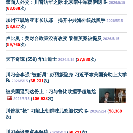
双面人外交：川普访华之际 北京暗中军援伊朗 📝
2026/5/15
(
63,066
次)
加州亚凯迪亚市长认罪 揭开中共海外统战黑手
2026/5/15
(
58,627
次)
卢比奥：美对台政策没有改变 黎智英案被提及
2026/5/15
(
59,765
次)
天下奇谭 (559) 华山道士
(
27,889
次)
2026/5/15
川习会李强“被低调” 彭丽媛隐身 习近平靠美国资助上大学
📝
(
65,231
次)
2026/5/15
被美国逼到这份上！习与鲁比欧握手超尴尬
🖼️
(
106,933
次)
2026/5/15
川普拔“枪” 习献上朝鲜味儿欢迎仪式 📝
(
58,368
2026/5/14
次)
川习会谈要点再解读
(
60,291
次)
2026/5/14