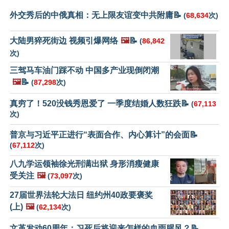
外交秀后的中俄真相：无上限友谊变中共附庸📝
(
68,634
次)
大陆男猝死街边 视频引爆网络
🖼️
📝
(
86,842
次)
三驾马车油门踩不动 中国多产业现倒闭潮
🖼️
📝
(
87,298
次)
真穷了！520没钱秀恩爱了 一季度结婚人数狂跌📝
(
67,113
次)
普京与习近平正进行“表面合作、内心算计”的会面📝
(
67,112
次)
八九学运领袖徐光刑满出狱 身形消瘦健康
受关注
🖼️
(
73,097
次)
27届世界法轮大法日 纽约州40政要褒奖
(上)
🖼️
(
62,134
次)
文革发动60周年：习死后将迎来怎样的血雨腥风？📝