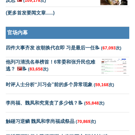
反思
🖼️
(
109,178
次)
(更多首发要闻文章......)
官场内幕
四件大事齐发 改朝换代在即 习是最后一任📝
(
67,093
次)
他列习清洗名单榜首！6常委和张升民也难
逃？
🖼️
📝
(
83,658
次)
时评人士分析“川习会”前的多个异常现象
(
59,168
次)
李尚福、魏凤和究竟贪了多少钱？📝
(
55,848
次)
触碰习逆鳞 魏凤和李尚福成祭品
(
70,869
次)