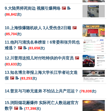
9.大陆男猝死街边 视频引爆网络
🖼️
📝
(
86,842
次)
10.上海惊爆随机砍人 3人受伤含2日籍
🖼️
(
85,704
次)
11.他列习清洗名单榜首！6常委和张升民也
难逃？
🖼️
📝
(
83,658
次)
12.川普用这招儿对付吃特供的中共官员
🖼️
(
83,633
次)
13.知名博主举报上海大学长江学者论文造
假
🖼️
📝
(
83,253
次)
14.普京与习称兄道弟 不怕沾上共产厄运？
(
78,039
次)
15.浏阳烟花厰爆炸 实际死亡人数远超官方
数字
🖼️
📝
(
77,398
次)