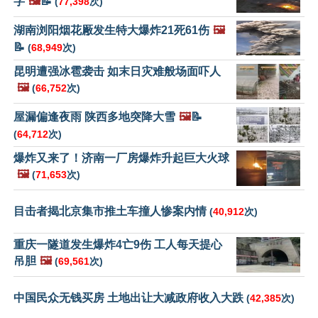
字
🖼️
📝
(
77,398
次)
湖南浏阳烟花厰发生特大爆炸21死61伤
🖼️
📝
(
68,949
次)
昆明遭强冰雹袭击 如末日灾难般场面吓人
🖼️
(
66,752
次)
屋漏偏逢夜雨 陕西多地突降大雪
🖼️
📝
(
64,712
次)
爆炸又来了！济南一厂房爆炸升起巨大火球
🖼️
(
71,653
次)
目击者揭北京集市推土车撞人惨案内情
(
40,912
次)
重庆一隧道发生爆炸4亡9伤 工人每天提心
吊胆
🖼️
(
69,561
次)
中国民众无钱买房 土地出让大减政府收入大跌
(
42,385
次)