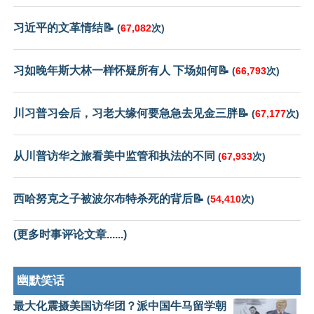
习近平的文革情结📝
(
67,082
次)
习如晚年斯大林一样怀疑所有人 下场如何📝
(
66,793
次)
川习普习会后，习老大缘何要急急去见金三胖📝
(
67,177
次)
从川普访华之旅看美中监管和执法的不同
(
67,933
次)
西哈努克之子被波尔布特杀死的背后📝
(
54,410
次)
(更多时事评论文章......)
幽默笑话
最大化震摄美国访华团？派中国牛马留学朝