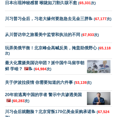
日本出现神秘感冒 喉咙如刀割久咳不愈
(
65,331
次)
川习普习会后，习老大缘何要急急去见金三胖📝
(
67,177
次)
从川普访华之旅看美中监管和执法的不同
(
67,933
次)
玩弄美俄平衡！北京峰会高喊反美，掩盖助俄野心
(
65,118
次)
最大化震摄美国访华团？派中国牛马留学朝
鲜 学啥？
🖼️
📝
(
64,984
次)
关于伊波拉疫情 你需要知道的六件事
(
53,139
次)
20年前逃离中国的学者 警示中共渗透美国
🖼️
(
60,283
次)
川习会后就翻脸？北京背叛170亿美金采购承诺📝
(
67,524