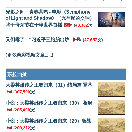
光影之间，青春共鸣 - 电影《Symphony
of Light and Shadow》（光与影的交响）
将于母亲节在干净世界首播
🖼️▶️
(
43,382
次)
又倒霉了！“习近平三胞胎出炉”
▶️
📝
(
47,657
次)
(更多精彩视频文章......)
东拉西扯
大梁英雄传之王者归来（31）结局篇 登基
🖼️
(
307,590
次)
小说：大梁英雄传之王者归来（30） 相府
🖼️
(
285,099
次)
小说：大梁英雄传之王者归来（29）激战
🖼️
(
290,212
次)