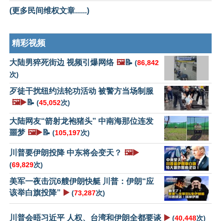
(更多民间维权文章......)
精彩视频
大陆男猝死街边 视频引爆网络
🖼️
📝
(
86,842
次)
歹徒干扰纽约法轮功活动 被警方当场制服
🖼️▶️
📝
(
45,052
次)
大陆网友“箭射龙袍猪头” 中南海那位连发
噩梦
🖼️▶️
📝
(
105,197
次)
川普要伊朗投降 中东将会变天？
🖼️▶️
(
69,829
次)
美军一夜击沉6艘伊朗快艇 川普：伊朗“应
该举白旗投降”
▶️
(
73,287
次)
川普会晤习近平 人权、台湾和伊朗全都要谈
▶️
(
40,448
次)