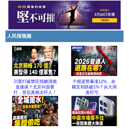
人民报视频
川普打破禁区找赖清德
个税逆势暴涨12%，余
直接谈？北京叫嚣要
额宝却跌破1%？从大润
打，背后真相太吓人！
发巨亏、