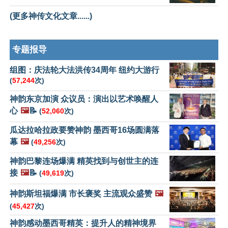
(更多神传文化文章......)
专题报导
组图：庆法轮大法洪传34周年 纽约大游行
(
57,244
次)
神韵东京加演 众议员：演出以艺术唤醒人
心
🖼️
📝
(
52,060
次)
瓜达拉哈拉政要赞神韵 墨西哥16场圆满落
幕
🖼️
(
49,256
次)
神韵巴黎连场爆满 精英找到与创世主的连
接
🖼️
📝
(
49,619
次)
神韵斯坦福爆满 市长褒奖 主流观众盛赞
🖼️
(
45,427
次)
神韵感动墨西哥精英：提升人的精神境界