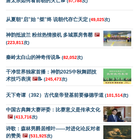
唐太宗如何看前朝的灭亡📝
(
57,788
次)
从夏朝“启”始 “桀”终 说朝代存亡天定
(
49,025
次)
神韵抵波兰 粉丝热情接机 多城票房售罄
🖼️
(
223,811
次)
秦岭太白山的神奇传说📝
(
82,052
次)
干净世界独家首播：神韵2025中秋舞蹈技
术技巧表演
🖼️
📝
(
245,473
次)
天下奇谭（392）古代皇帝登基前要修德学道
(
101,514
次)
中国古典舞大赛评委：比赛意义是传承文化
🖼️
(
413,716
次)
诗歌：森林男爵居维叶——对进化论反对者
的赞美
🖼️
(
531,925
次)