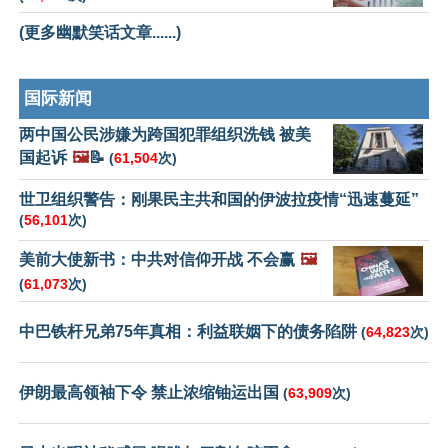
(更多幽默笑话文章......)
国际新闻
两中国公民涉嫌为跨国犯罪组织洗钱 被美
国起诉
🖼️
📝
(
61,504
次)
世卫组织警告：刚果民主共和国的伊波拉疫情“迅速蔓延”
(
56,101
次)
美前大使新书：中共对信仰开战 不会赢
🖼️
(
61,073
次)
中巴铁杆兄弟75年真相：利益联姻下的债务陷阱
(
64,823
次)
伊朗最高领袖下令 禁止浓缩铀运出国
(
63,909
次)