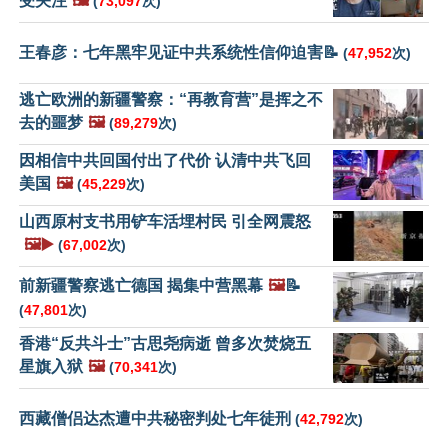
受关注
🖼️
(
73,097
次)
王春彦：七年黑牢见证中共系统性信仰迫害📝
(
47,952
次)
逃亡欧洲的新疆警察：“再教育营”是挥之不
去的噩梦
🖼️
(
89,279
次)
因相信中共回国付出了代价 认清中共飞回
美国
🖼️
(
45,229
次)
山西原村支书用铲车活埋村民 引全网震怒
🖼️▶️
(
67,002
次)
前新疆警察逃亡德国 揭集中营黑幕
🖼️
📝
(
47,801
次)
香港“反共斗士”古思尧病逝 曾多次焚烧五
星旗入狱
🖼️
(
70,341
次)
西藏僧侣达杰遭中共秘密判处七年徒刑
(
42,792
次)