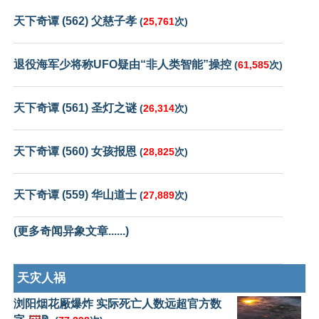
天下奇谭 (562) 父慈子孝
(
25,761
次)
退役海军少将称UFO疑由“非人类智能”操控
(
61,585
次)
天下奇谭 (561) 圣灯之谜
(
26,314
次)
天下奇谭 (560) 女孩报恩
(
28,825
次)
天下奇谭 (559) 华山道士
(
27,889
次)
(更多奇闻异象文章......)
天灾人祸
浏阳烟花厰爆炸 实际死亡人数远超官方数