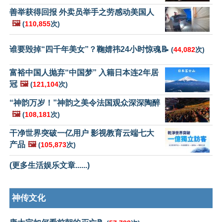
善举获得回报 外卖员举手之劳感动美国人
🖼️
(
110,855
次)
谁要毁掉“四千年美女”？鞠婧祎24小时惊魂📝
(
44,082
次)
富裕中国人抛弃“中国梦” 入籍日本连2年居
冠
🖼️
(
121,104
次)
“神韵万岁！”神韵之美令法国观众深深陶醉
🖼️
(
108,181
次)
干净世界突破一亿用户 影视教育云端七大
产品
🖼️
(
105,873
次)
(更多生活娱乐文章......)
神传文化