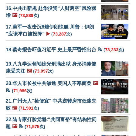
16.中共出新规 赴华投资“人财两空”风险猛
增
🖼️
(
73,889
次)
17.美军一夜击沉6艘伊朗快艇 川普：伊朗
“应该举白旗投降”
▶️
(
73,287
次)
18.蔡奇报告吓傻习近平 史上最严昏招出台 📝
(
73,233
次)
19.八九学运领袖徐光刑满出狱 身形消瘦健
康受关注
🖼️
(
73,097
次)
20.华人市长被中共渗透 美国人不寒而栗
🖼️
📝
(
71,986
次)
21.广州无人“捡便宜” 中共逆转房市低迷失
败
🖼️
(
71,901
次)
22.陆专家打脸党魁:“共同富裕”有结构性问
题
🖼️
📝
(
71,575
次)