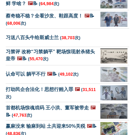
鲜 学啥？
🖼️
📝
(
64,984
次)
蔡奇稳不稳？全看沙发、鞋跟高度！
🖼️
📝
(
68,006
次)
习送八百头牛给斯威士兰
(
38,703
次)
习禁评 改称“习禁躺平” 靶场惊现射杀猪头
皇帝
🖼️
📝
(
55,470
次)
认命可以 躺平不行
🖼️
📝
(
49,102
次)
打劫民企合法化！思想行贿入罪
🖼️
(
31,511
次)
首都机场惊魂戏码 王小洪、董军被带走
🖼️
📝
(
47,763
次)
赢麻没来 输麻到站 土共迎来50%关税
🖼️
📝
(
48,836
次)