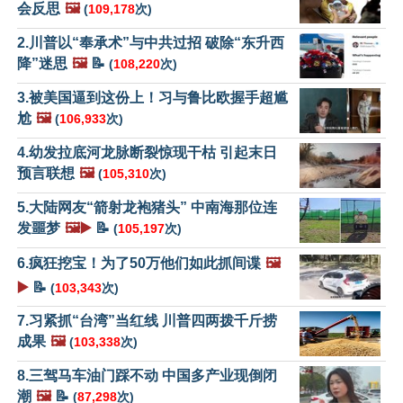
会反思
🖼️
(
109,178
次)
2.川普以“奉承术”与中共过招 破除“东升西
降”迷思
🖼️
📝
(
108,220
次)
3.被美国逼到这份上！习与鲁比欧握手超尴
尬
🖼️
(
106,933
次)
4.幼发拉底河龙脉断裂惊现干枯 引起末日
预言联想
🖼️
(
105,310
次)
5.大陆网友“箭射龙袍猪头” 中南海那位连
发噩梦
🖼️▶️
📝
(
105,197
次)
6.疯狂挖宝！为了50万他们如此抓间谍
🖼️
▶️
📝
(
103,343
次)
7.习紧抓“台湾”当红线 川普四两拨千斤捞
成果
🖼️
(
103,338
次)
8.三驾马车油门踩不动 中国多产业现倒闭
潮
🖼️
📝
(
87,298
次)