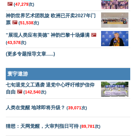
🖼️
(
47,279
次)
神韵世界艺术团凯旋 欧洲已开卖2027年门
票
🖼️
(
51,538
次)
“展现人类应有美德” 神韵巴黎十场爆满
🖼️
(
43,578
次)
(更多专题报导文章......)
寰宇遨游
七旬退党义工遇袭 退党中心呼吁维护信仰
自由
🖼️
(
142,540
次)
人类在觉醒 地球即将升级？
(
39,071
次)
猜想：天网觉醒，大审判指日可待
(
89,781
次)