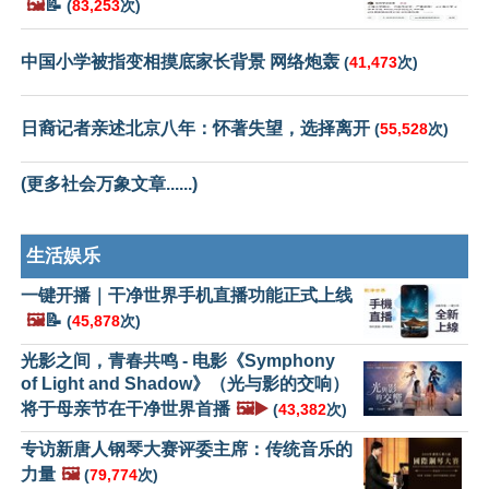
🖼️
📝
(
83,253
次)
中国小学被指变相摸底家长背景 网络炮轰
(
41,473
次)
日裔记者亲述北京八年：怀著失望，选择离开
(
55,528
次)
(更多社会万象文章......)
生活娱乐
一键开播｜干净世界手机直播功能正式上线
🖼️
📝
(
45,878
次)
光影之间，青春共鸣 - 电影《Symphony
of Light and Shadow》（光与影的交响）
将于母亲节在干净世界首播
🖼️▶️
(
43,382
次)
专访新唐人钢琴大赛评委主席：传统音乐的
力量
🖼️
(
79,774
次)