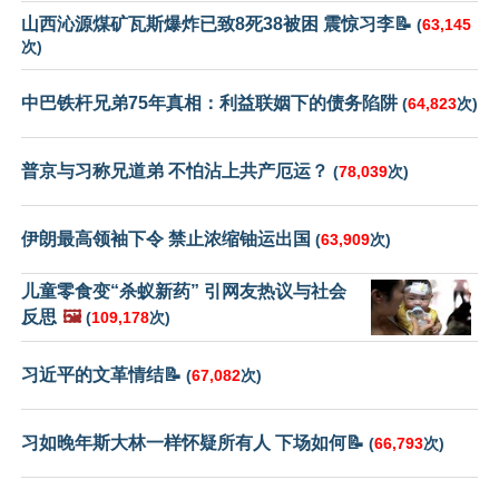
山西沁源煤矿瓦斯爆炸已致8死38被困 震惊习李📝
(
63,145
次)
中巴铁杆兄弟75年真相：利益联姻下的债务陷阱
(
64,823
次)
普京与习称兄道弟 不怕沾上共产厄运？
(
78,039
次)
伊朗最高领袖下令 禁止浓缩铀运出国
(
63,909
次)
儿童零食变“杀蚁新药” 引网友热议与社会
反思
🖼️
(
109,178
次)
习近平的文革情结📝
(
67,082
次)
习如晚年斯大林一样怀疑所有人 下场如何📝
(
66,793
次)