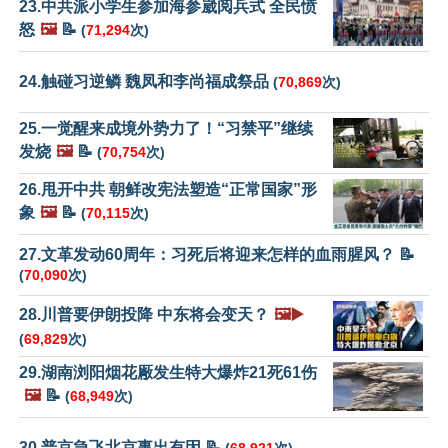
23.中共派小学生参加海参崴阅兵式 全民愤
怒
🖼️
📝
(
71,294
次)
24.触碰习逆鳞 魏凤和李尚福成祭品
(
70,869
次)
25.一觉醒来成境外势力了！“习禁平”继续
发烧
🖼️
📝
(
70,754
次)
26.甩开中共 朝鲜改宪法塑造“正常国家”形
象
🖼️
📝
(
70,115
次)
27.文革发动60周年：习死后将迎来怎样的血雨腥风？ 📝
(
70,090
次)
28.川普要伊朗投降 中东将会变天？
🖼️▶️
(
69,829
次)
29.湖南浏阳烟花厰发生特大爆炸21死61伤
🖼️
📝
(
68,949
次)
30.普京急飞北京事出有因 📝
(
68,921
次)