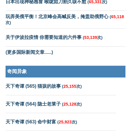
日本出现神秘感冒 喉咙如刀割久咳不愈
(
65,331
次)
玩弄美俄平衡！北京峰会高喊反美，掩盖助俄野心
(
65,118
次)
关于伊波拉疫情 你需要知道的六件事
(
53,139
次)
(更多国际新闻文章......)
奇闻异象
天下奇谭 (565) 猫孩的故事
(
25,155
次)
天下奇谭 (564) 隐士老莱子
(
25,128
次)
天下奇谭 (563) 命中财富
(
25,923
次)