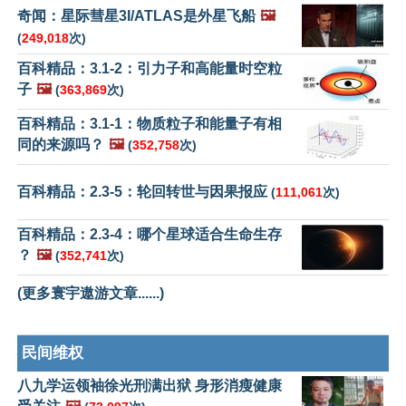
奇闻：星际彗星3I/ATLAS是外星飞船
🖼️
(
249,018
次)
百科精品：3.1-2：引力子和高能量时空粒
子
🖼️
(
363,869
次)
百科精品：3.1-1：物质粒子和能量子有相
同的来源吗？
🖼️
(
352,758
次)
百科精品：2.3-5：轮回转世与因果报应
(
111,061
次)
百科精品：2.3-4：哪个星球适合生命生存
？
🖼️
(
352,741
次)
(更多寰宇遨游文章......)
民间维权
八九学运领袖徐光刑满出狱 身形消瘦健康