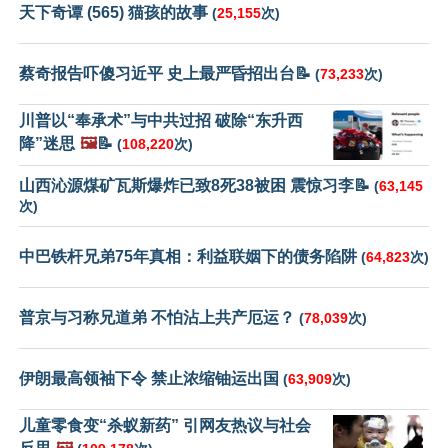
天下奇谭 (565) 猫孩的故事
(
25,155
次)
蔡奇报告吓傻习近平 史上最严昏招出台📝
(
73,233
次)
川普以“奉承术”与中共过招 破除“东升西
降”迷思
🖼️
📝
(
108,220
次)
山西沁源煤矿瓦斯爆炸已致8死38被困 震惊习李📝
(
63,145
次)
中巴铁杆兄弟75年真相：利益联姻下的债务陷阱
(
64,823
次)
普京与习称兄道弟 不怕沾上共产厄运？
(
78,039
次)
伊朗最高领袖下令 禁止浓缩铀运出国
(
63,909
次)
儿童零食变“杀蚁新药” 引网友热议与社会