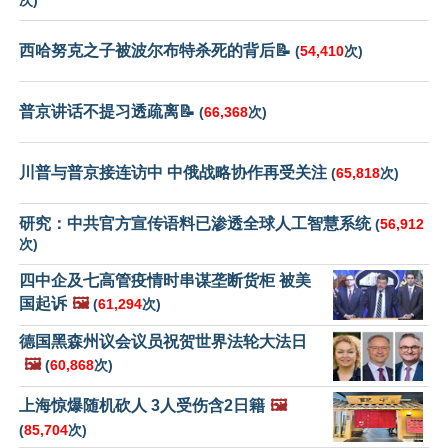
次)
西哈努克之子被波尔布特杀死的背后📝
(
54,410
次)
普京讲话不提习透疏离📝
(
66,368
次)
川普与普京接连访中 中俄战略协作再受关注
(
65,818
次)
研究：中共官方宣传语料已渗透全球人工智慧系统
(
56,912
次)
四中企及七高管疫情时串谋垄断货柜 被美
国起诉
🖼️
(
61,294
次)
德国黑森州议会议员祝贺世界法轮大法日
🖼️
(
60,868
次)
上海惊爆随机砍人 3人受伤含2日籍
🖼️
(
85,704
次)