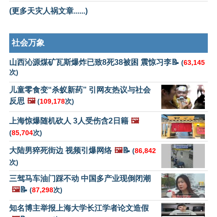
(更多天灾人祸文章......)
社会万象
山西沁源煤矿瓦斯爆炸已致8死38被困 震惊习李📝
(
63,145
次)
儿童零食变“杀蚁新药” 引网友热议与社会
反思
🖼️
(
109,178
次)
上海惊爆随机砍人 3人受伤含2日籍
🖼️
(
85,704
次)
大陆男猝死街边 视频引爆网络
🖼️
📝
(
86,842
次)
三驾马车油门踩不动 中国多产业现倒闭潮
🖼️
📝
(
87,298
次)
知名博主举报上海大学长江学者论文造假