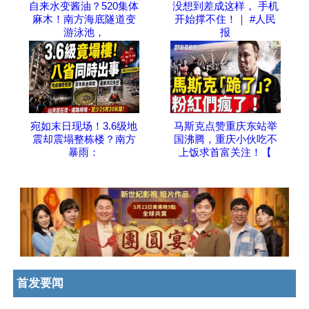
自来水变酱油？520集体
没想到差成这样， 手机
麻木！南方海底隧道变
开始撑不住！｜ #人民
游泳池，
报
宛如末日现场！3.6级地
马斯克点赞重庆东站举
震却震塌整栋楼？南方
国沸腾，重庆小伙吃不
暴雨：
上饭求首富关注！【
首发要闻