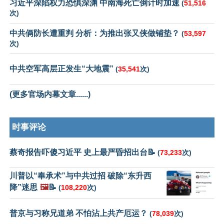
习近平深陷权力恐惧深渊 中南海死亡倒计时加速
(
51,516
次)
中共俩防长遭重判 分析：为推出张又侠做铺垫？
(
53,597
次)
中共空军高层正发生“大地震”
(
35,541
次)
(更多官场内幕文章......)
时事评论
蔡奇报告吓傻习近平 史上最严昏招出台📝
(
73,233
次)
川普以“奉承术”与中共过招 破除“东升西
降”迷思
🖼️
📝
(
108,220
次)
普京与习称兄道弟 不怕沾上共产厄运？
(
78,039
次)