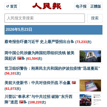
↺ 首页 
电子报
正體版
2026年5月23日
蔡奇报告吓傻习近平 史上最严昏招出台📝
(
73,233
次)
两中国公民涉嫌为跨国犯罪组织洗钱 被美
国起诉
🖼️
📝
(
61,504
次)
世卫组织警告：刚果民主共和国的伊波拉疫情“迅速蔓延”
(
56,101
次)
美前大使新书：中共对信仰开战 不会赢
🖼️
(
61,073
次)
川普以“奉承术”与中共过招 破除“东升西
降”迷思
🖼️
📝
(
108,220
次)