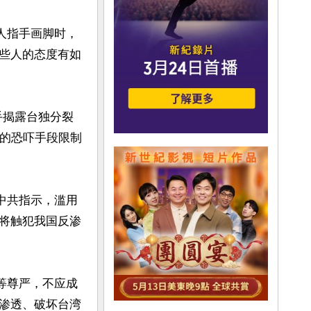
人指手画脚时，
些人的态度有如
手揭露台独分裂
”的恐吓手段限制
中共指示，滥用
将触犯我国反渗
等尊严，不应成
渗透、破坏台湾