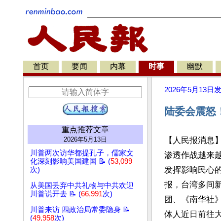
首页
要闻
内幕
时事
幽默
2026年5月13日
陆委会震怒
重点推荐文章
2026年5月13日
【人民报消息
川普两次访华都提孔子，儒家文
渗透作战越来
化深刻影响美国建国 📝 (
53,099
发挥影响民心
次)
报，台湾多间新
从美国丢弃中共礼物与中共欢迎
川普说开去 📝 (
66,991
次)
团、《南华社
川普来访 四政治局常委隐身 📝
体人近日前往大
(
49,958
次)