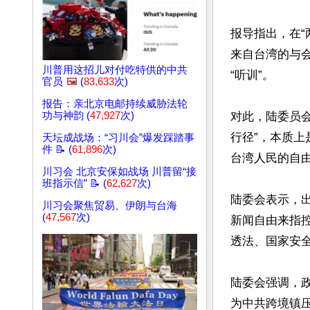
报导指出，在
来自台湾的与
川普用这招儿对付吃特供的中共
“听训”。

官员
🖼️
(
83,633
次)
报告：亲北京电邮持续威胁法轮
功与神韵 (
47,927
次)
对此，陆委员
行径”，本质上
天坛成战场：“习川会”爆发踩踏事
件 📝 (
61,896
次)
台湾人民的自由
川习会 北京安保如战场 川普留“接
班指示信” 📝 (
62,627
次)
陆委会表示，
川习会聚焦贸易、伊朗与台海
(
47,567
次)
新闻自由来指
透法、国家安全
陆委会强调，
为中共跨境镇