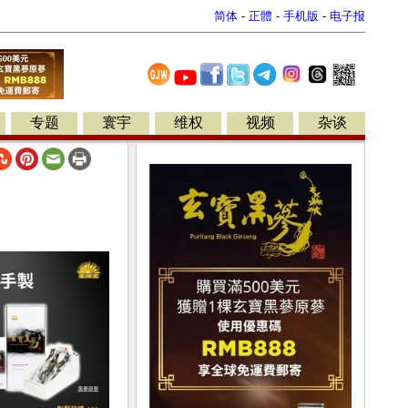
简体
-
正體
-
手机版
-
电子报
专题
寰宇
维权
视频
杂谈