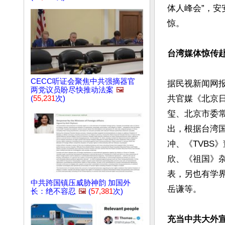
体人峰会”，
惊。

台湾媒体惊传
CECC听证会聚焦中共强摘器官
据民视新闻网报
两党议员盼尽快推动法案
🖼️
共官媒《北京
(
55,231
次)
玺、北京市委
出，根据台湾
冲、《TVBS
欣、《祖国》
表，另也有学
中共跨国镇压威胁神韵 加国外
岳谦等。

长：绝不容忍
🖼️
(
57,381
次)
充当中共大外宣