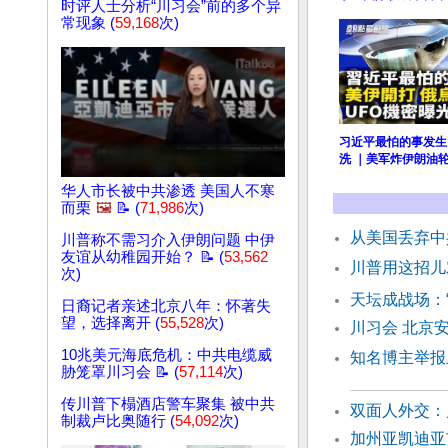
时评人士分析“川习会”前的多个异
常现象 (
59,168
次)
习近平最怕的事发生
洗 ｜美军炸伊朗油轮
华人市长被中共渗透 美国人不寒
而栗
🖼️
📝 (
71,986
次)
从美国丢弃中
川普称不需习介入伊朗问题 中伊
友谊从幼稚园开始？ 📝 (
53,562
川普用这招儿
次)
天坛成战场：
日裔记者亲述北京八年：怀著失
望，选择离开 (
55,528
次)
川习会 北京
10兆美元海底危机：中共电缆威
知名博主举报
胁笼罩川习会 📝 (
57,114
次)
传川普下榻酒店警车聚集 被中共
双面人外交：
制裁卢比奥随行 (
54,092
次)
加州亚凯迪亚