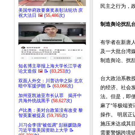
民主之行为，政
美国华府政要褒奖表彰法轮功 庆
祝大法日
🖼️
(
55,486
次)
制造舆论扰乱
有学者在新唐人
及一大批台湾
制造舆论、扰乱
知名博主举报上海大学长江学者
论文造假
🖼️
📝 (
83,253
次)
台大政治系教授
双面人外交：川普访华之际 北京
暗中军援伊朗 📝 (
63,066
次)
的经济、社会
加州亚凯迪亚市长认罪 揭开中
法。但是，即
共海外统战黑手 (
58,627
次)
麻了”等极端资
卢比奥：美对台政策没有改变 黎
操作。 明居
智英案被提及 (
59,765
次)
施压来达成其
川习会李强“被低调” 彭丽媛隐身
习近平靠美国资助上大学 📝
需要警惕跨境