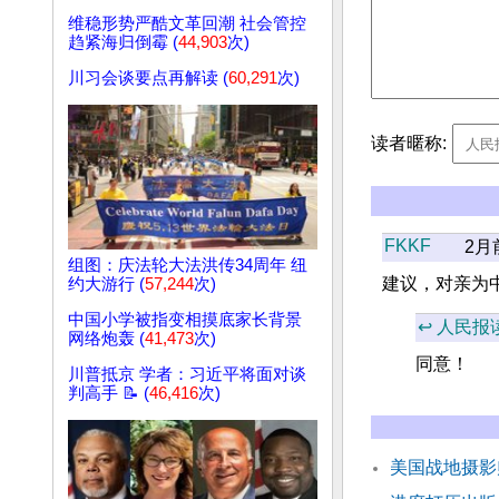
维稳形势严酷文革回潮 社会管控
趋紧海归倒霉 (
44,903
次)
川习会谈要点再解读 (
60,291
次)
读者暱称:
FKKF
2月
组图：庆法轮大法洪传34周年 纽
建议，对亲为
约大游行 (
57,244
次)
中国小学被指变相摸底家长背景
↩️ 人民报
网络炮轰 (
41,473
次)
同意！
川普抵京 学者：习近平将面对谈
判高手 📝 (
46,416
次)
美国战地摄影