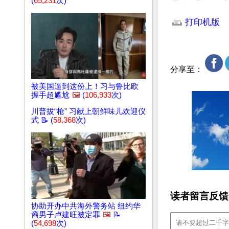
(
65,231
次)
文章网址: http://w
打印机版
分享至：
被美国逼到这份上！习与鲁比欧
握手超尴尬
🖼️
(
106,933
次)
川普拔“枪” 习献上朝鲜味儿欢迎仪
式 📝 (
58,368
次)
读者留言反馈
协助开办中共海外警务站 纽约华
裔男子卢建旺被定罪
🖼️
📝
(
54,698
次)