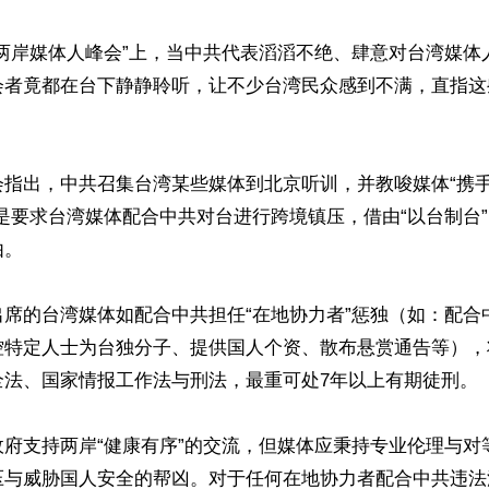
“两岸媒体人峰会”上，当中共代表滔滔不绝、肆意对台湾媒体
会者竟都在台下静静聆听，让不少台湾民众感到不满，直指这
会指出，中共召集台湾某些媒体到北京听训，并教唆媒体“携
是要求台湾媒体配合中共对台进行跨境镇压，借由“以台制台
。

出席的台湾媒体如配合中共担任“在地协力者”惩独（如：配合
控特定人士为台独分子、提供国人个资、散布悬赏通告等），
法、国家情报工作法与刑法，最重可处7年以上有期徒刑。

政府支持两岸“健康有序”的交流，但媒体应秉持专业伦理与对
压与威胁国人安全的帮凶。对于任何在地协力者配合中共违法