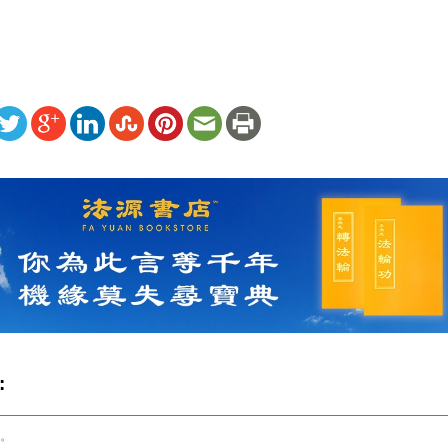
ww.renminbao.com/rmb/articles/2026/5/14/95197.html
: