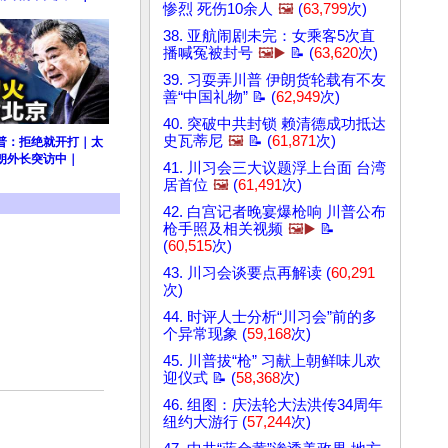
惨烈 死伤10余人
🖼️
(
63,799
次)
38. 亚航闹剧未完：女乘客5次直
播喊冤被封号
🖼️▶️
📝 (
63,620
次)
39. 习耍弄川普 伊朗货轮载有不友
善“中国礼物” 📝 (
62,949
次)
40. 突破中共封锁 赖清德成功抵达
史瓦蒂尼
🖼️
📝 (
61,871
次)
普：拒绝就开打｜太
朗外长突访中｜
41. 川习会三大议题浮上台面 台湾
居首位
🖼️
(
61,491
次)
42. 白宫记者晚宴爆枪响 川普公布
枪手照及相关视频
🖼️▶️
📝
(
60,515
次)
43. 川习会谈要点再解读 (
60,291
次)
44. 时评人士分析“川习会”前的多
个异常现象 (
59,168
次)
45. 川普拔“枪” 习献上朝鲜味儿欢
迎仪式 📝 (
58,368
次)
46. 组图：庆法轮大法洪传34周年
纽约大游行 (
57,244
次)