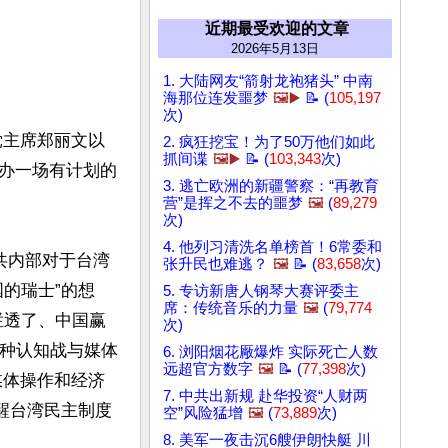
近期最受欢迎的文章
2026年5月13日
1. 大陆网友“箭射龙袍猪头” 中南
海那位连发噩梦
🖼️▶️
📝 (
105,197
次)
党主席郑丽文以
2. 疯狂挖宝！为了50万他们如此
抓间谍
🖼️▶️
📝 (
103,343
次)
办一场有计划的
3. 逃亡欧洲的新疆警察：“再教育
营”是挥之不去的噩梦
🖼️
(
89,279
次)
4. 他列习清洗名单榜首！6常委和
共内部对于台湾
张升民也难逃？
🖼️
📝 (
83,658
次)
的瑞士”的想
5. 专访新唐人钢琴大赛评委主
席：传统音乐的力量
🖼️
(
79,774
烂透了、中国赢
次)
一种认知战与媒体
6. 浏阳烟花厰爆炸 实际死亡人数
远超官方数字
🖼️
📝 (
77,398
次)
媒体操作和经济
7. 中共出新规 赴华投资“人财两
醒台湾民主制度
空”风险猛增
🖼️
(
73,889
次)
8. 美军一夜击沉6艘伊朗快艇 川