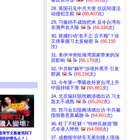
餐饮店停业
🖼️▶️
(
66,569
次)
28. 英国召见中共大使 抗议间谍活
动侵犯主权
🖼️
(
66,407
次)
29. 习偷鸡不成蚀把米 反令台湾在
非洲声名大噪
🖼️
📝 (
66,330
次)
30. 抓捕行动“名不正 言不顺”？张
又侠掌握习太多秘密 📝 (
66,192
次)
31. 美伊冲突给海湾国家带来的深
层影响
🖼️
📝 (
66,170
次)
32. 中共称“躺平”涉境外黑手 引发
群讽
🖼️
📝 (
66,156
次)
33. 今年第一季吸收外资台湾上升
中国持续下滑
🖼️
(
65,861
次)
34. 北京疯狂阻扰赖清德出访 习太
急太不成熟
🖼️
📝 (
65,202
次)
35. 郑习会后阻赖清德出访 中共被
指假善意真威胁 📝 (
64,601
次)
36. 旺丁不旺财！“特种兵旅游”模
式令港人哗然
🖼️
(
64,068
次)
”母亲节文案被骂到下
37. 成都闹市轿车无差别撞人现场
崩坏的带头人？｜