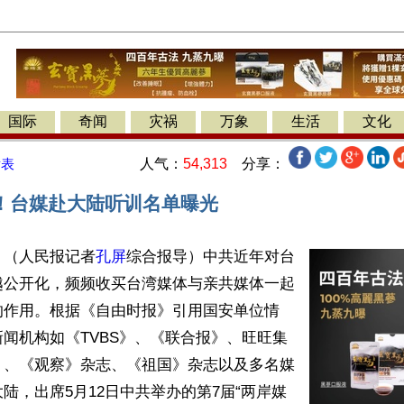
国际
奇闻
灾祸
万象
生活
文化
人气：
54,313
分享：
发表
！台媒赴大陆听训名单曝光
】（人民报记者
孔屏
综合报导）中共近年对台
越公开化，频频收买台湾媒体与亲共媒体一起
的作用。根据《自由时报》引用国安单位情
闻机构如《TVBS》、《联合报》、旺旺集
》、《观察》杂志、《祖国》杂志以及多名媒
陆，出席5月12日中共举办的第7届“两岸媒