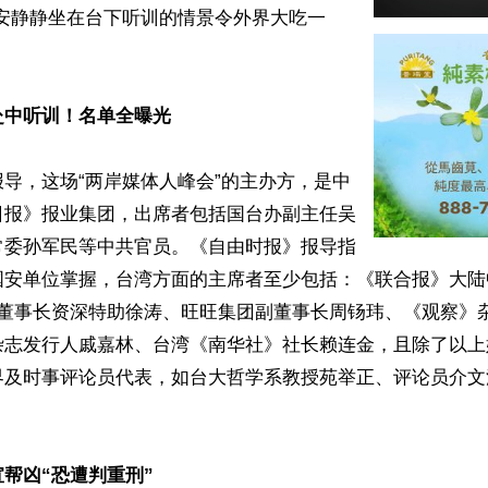
安安静静坐在台下听训的情景令外界大吃一
赴中听训！名单全曝光
导，这场“两岸媒体人峰会”的主办方，是中
日报》报业集团，出席者包括国台办副主任吴
常委孙军民等中共官员。《自由时报》报导指
国安单位掌握，台湾方面的主席者至少包括：《联合报》大陆
》董事长资深特助徐涛、旺旺集团副董事长周钖玮、《观察》
杂志发行人戚嘉林、台湾《南华社》社长赖连金，且除了以上
界及时事评论员代表，如台大哲学系教授苑举正、评论员介文
帮凶“恐遭判重刑”