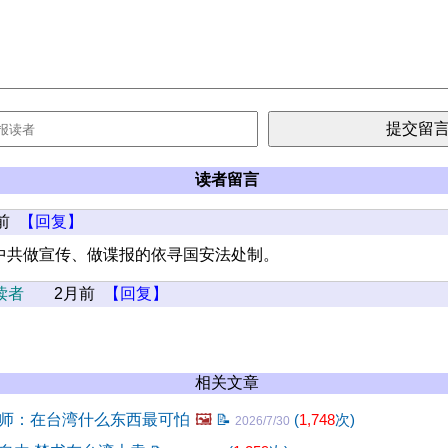
读者留言
前
【回复】
中共做宣传、做谍报的依寻国安法处制。
读者
2月前
【回复】
相关文章
师：在台湾什么东西最可怕
🖼️
📝
(
1,748
次)
2026/7/30