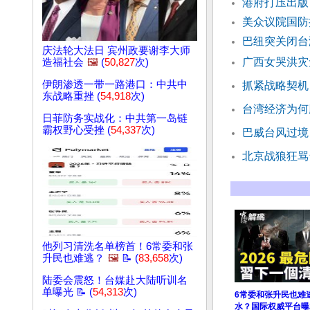
港府打压出版
美众议院国防
巴纽突关闭台
庆法轮大法日 宾州政要谢李大师
广西女哭洪灾
造福社会
🖼️
(
50,827
次)
伊朗渗透一带一路港口：中共中
抓紧战略契机
东战略重挫 (
54,918
次)
台湾经济为何
日菲防务实战化：中共第一岛链
霸权野心受挫 (
54,337
次)
巴威台风过境
北京战狼狂骂
他列习清洗名单榜首！6常委和张
升民也难逃？
🖼️
📝 (
83,658
次)
陆委会震怒！台媒赴大陆听训名
单曝光 📝 (
54,313
次)
6常委和张升民也难
水？国际权威平台曝2