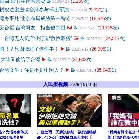
自由 禁书在台湾大卖
📝
(
1,259
次)
2026/7/27
授权法案邀请台湾参与环太军演
(
9,730
次)
2026/7/24
湾办事处 北京布局威胁第一岛链
(
16,576
次)
2026/7/22
无台援 台湾网友：拒当傻白甜
🖼️
📝
(
23,715
次)
2026/7/21
！台湾无人机产业打造“数位豪猪”
🖼️
📝
(
24,917
次)
2026/7/21
腾飞？只因做对了这件事！
▶️
📝
(
26,309
次)
2026/7/19
 大陆又输给了台湾
▶️
📝
(
31,633
次)
2026/7/17
台湾女生：你是不是中国人？
▶️
📝
(
35,043
次)
2026/7/16
人民报视频
2026年5月13日
逃？为活命集体反
川普放话一天解决伊朗！谈判濒临破
“我妈有两个老公
026清洗名单
裂，400公斤浓缩铀成最大变数【
架！谁是这场伦理