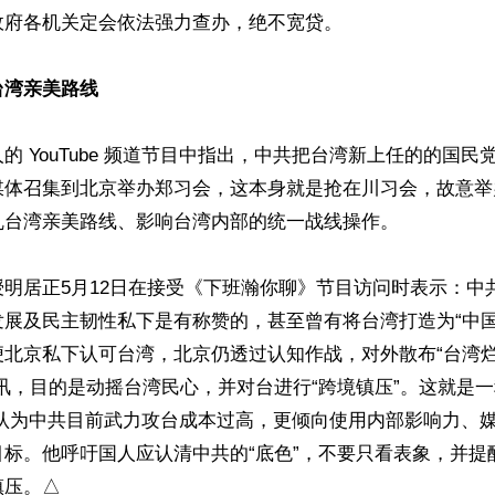
府各机关定会依法强力查办，绝不宽贷。

台湾亲美路线
的 YouTube 频道节目中指出，中共把台湾新上任的的国民
媒体召集到北京举办郑习会，这本身就是抢在川习会，故意举
台湾亲美路线、影响台湾内部的统一战线操作。 

明居正5月12日在接受《下班瀚你聊》节目访问时表示：中
发展及民主韧性私下是有称赞的，甚至曾有将台湾打造为“中国
便北京私下认可台湾，北京仍透过认知作战，对外散布“台湾
讯，目的是动摇台湾民心，并对台进行“跨境镇压”。这就是
正认为中共目前武力攻台成本过高，更倾向使用内部影响力、
目标。他呼吁国人应认清中共的“底色”，不要只看表象，并提
镇压。△