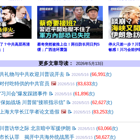
了？中共高层再清
蔡奇突然被推上位！两任防长同日判S
停火只差一步？川
 ｜
缓；广西连环震荡
敏感！川习会前伊
更多文章导读：
2026年5月13日
共礼物与中共欢迎川普说开去
📝
(
66,991
次)
2026/5/16
对付吃特供的中共官员
🖼️
(
83,633
次)
2026/5/16
“习川会”爆发踩踏事件
📝
(
61,896
次)
2026/5/16
安保如战场 川普留“接班指示信”
📝
(
62,627
次)
2026/5/15
上海大学长江学者论文造假
🖼️
📝
(
83,253
次)
2026/5/15
川普访华之际 北京暗中军援伊朗
📝
(
63,066
次)
2026/5/15
市长认罪 揭开中共海外统战黑手
(
58,627
次)
2026/5/15