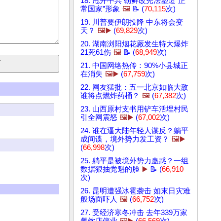
18. 甩开中共 朝鲜改宪法塑造“正
常国家”形象
🖼️
📝 (
70,115
次)
19. 川普要伊朗投降 中东将会变
天？
🖼️▶️
(
69,829
次)
20. 湖南浏阳烟花厰发生特大爆炸
21死61伤
🖼️
📝 (
68,949
次)
21. 中国网络热传：90%小县城正
在消失
🖼️▶️
(
67,759
次)
22. 网友猛批：五一北京如临大敌
谁将点燃炸药桶？
🖼️
(
67,382
次)
23. 山西原村支书用铲车活埋村民
引全网震怒
🖼️▶️
(
67,002
次)
24. 谁在逼大陆年轻人谋反？躺平
成间谍，境外势力发工资？
🖼️▶️
(
66,998
次)
25. 躺平是被境外势力蛊惑？一组
数据狠抽党魁的脸
▶️
📝 (
66,910
次)
26. 昆明遭强冰雹袭击 如末日灾难
般场面吓人
🖼️
(
66,752
次)
27. 受经济寒冬冲击 去年339万家