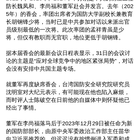
防长魏凤和、李尚福和董军赴会并发言。去年（202
5年）的香会，率团出席者为国防大学副校长兼教育
长胡钢锋少将，当时已是中共参加对话以来派出官
员级别最低的一次将。此次率团的孟祥青虽是少
将，但仅有教职而无官职，地位更低于胡钢锋。

据本届香会的最新会议日程表显示，31日的会议讨
论的主题是“应对全球竞争中的地区紧张局势”，对话
会没有安排中共国主题专场。

就董军再度缺席香会，台湾国防安全研究院研究员
沈明室对大纪元表示，有可能现在他也陷入麻烦，
而时评人士陈破空在日前他的自媒体中则怀疑他已
经出了事情。

董军在李尚福落马后于2023年12月29日被任命为新
的国防部部长，由原中央军委政治工作部主任苗华
向习近平推荐的。但迟迟没有按惯例进入军委和成