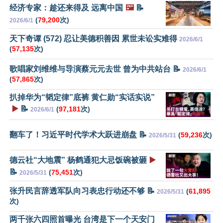
经济专家：趁还来得及 远离中国
🖼️
📝
(
79,200
次)
2026/6/1
天下奇谭 (572) 忍让美德积善因 累世未讼实难得
2026/6/1
(
57,135
次)
歌唱家刘维维与导演蔡元元去世 曾为中共站台 📝
2026/6/1
(
57,865
次)
扒掉华为“韬定律”底裤 黄仁勋“实话实说”
▶️
📝
(
97,181
次)
2026/6/1
翻车了！习近平时代学术大跃进崩盘 📝
(
59,236
次)
2026/5/31
德云社“大地震” 杨鹤通犯大忌饭碗被砸
▶️
📝
(
75,451
次)
2026/5/31
张升民言辞透军队向习表忠行动还不够 📝
(
61,895
2026/5/31
次)
两千张六四照首曝光 台湾是下一个天安门