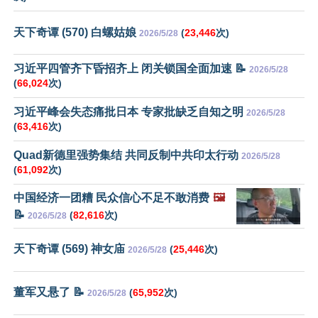
天下奇谭 (570) 白螺姑娘
(
23,446
次)
2026/5/28
习近平四管齐下昏招齐上 闭关锁国全面加速 📝
2026/5/28
(
66,024
次)
习近平峰会失态痛批日本 专家批缺乏自知之明
2026/5/28
(
63,416
次)
Quad新德里强势集结 共同反制中共印太行动
2026/5/28
(
61,092
次)
中国经济一团糟 民众信心不足不敢消费
🖼️
📝
(
82,616
次)
2026/5/28
天下奇谭 (569) 神女庙
(
25,446
次)
2026/5/28
董军又悬了 📝
(
65,952
次)
2026/5/28