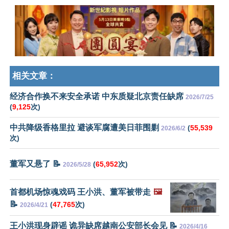
相关文章：
经济合作换不来安全承诺 中东质疑北京责任缺席
2026/7/25
(
9,125
次)
中共降级香格里拉 避谈军腐遭美日菲围剿
(
55,539
2026/6/2
次)
董军又悬了 📝
(
65,952
次)
2026/5/28
首都机场惊魂戏码 王小洪、董军被带走
🖼️
📝
(
47,765
次)
2026/4/21
王小洪现身辟谣 诡异缺席越南公安部长会见 📝
2026/4/16