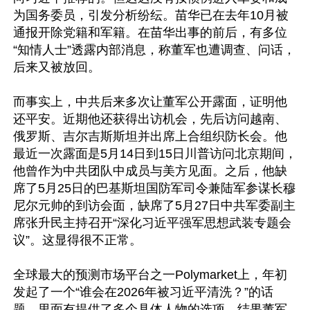
为国务委员，引发分析纷纭。苗华已在去年10月被
通报开除党籍和军籍。在苗华出事的前后，有多位
“知情人士”透露内部消息，称董军也遭调查、问话，
后来又被放回。

而事实上，中共后来多次让董军公开露面，证明他
还平安。近期他还获得出访机会，先后访问越南、
俄罗斯、吉尔吉斯斯坦并出席上合组织防长会。他
最近一次露面是5月14日到15日川普访问北京期间，
他曾作为中共团队中成员与美方见面。之后，他缺
席了5月25日的巴基斯坦国防军司令兼陆军参谋长穆
尼尔元帅的到访会面，缺席了5月27日中共军委副主
席张升民主持召开“深化习近平强军思想武装专题会
议”。这显得很不正常。

全球最大的预测市场平台之一Polymarket上，年初
发起了一个“谁会在2026年被习近平清洗？”的话
题，里面有提供了多个具体人物的选项。结果董军