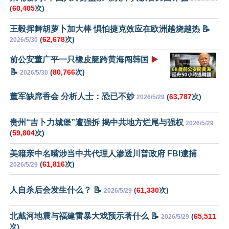
(
60,405
次)
王毅挥舞胡萝卜加大棒 惧怕捷克效应在欧洲越烧越热 📝
(
62,678
次)
2026/5/30
前公安董广平一只橡皮艇跨黄海闯韩国
▶️
📝
(
80,766
次)
2026/5/30
董军缺席香会 分析人士：恐已不妙
(
63,787
次)
2026/5/29
贵州“吉卜力城堡”遭强拆 揭中共地方烂尾与强权
2026/5/29
(
59,804
次)
美籍亲中名嘴涉当中共代理人渗透川普政府 FBI逮捕
(
61,816
次)
2026/5/29
人自杀后会发生什么？ 📝
(
61,330
次)
2026/5/29
北戴河地震与福建雷暴大戏预示著什么 📝
(
65,511
2026/5/29
次)