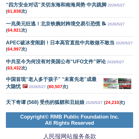
“四方安全对话”关切东海和南海局势 中共跳脚
2026/5/27
(
61,838
次)
一兆美元狂逃！北京铁腕封跨境交易引恐慌 📝
2026/5/27
(
64,921
次)
APEC破冰变闹剧！日本高官直批中共敢做不敢当
2026/5/27
(
64,997
次)
中共至今为何没有对美国公布“UFO文件”评论
2026/5/27
(
63,432
次)
中国首现“老人多于孩子” “未富先老”成最
大隐忧
🖼️
(
80,507
次)
2026/5/27
天下奇谭 (568) 受伤的狐貍和丑姑娘
(
24,210
次)
2026/5/27
Copyright© RMB Public Foundation Inc.
All Rights Reserved
人民报网站服务条款