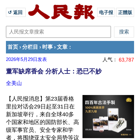
↺ 返回 
电子报
正體版
首页
分栏目
时事
文章
›
›
›
：
2026年5月29日
发表
人气：
63,787
董军缺席香会 分析人士：恐已不妙
全美山
【人民报消息】第23届香格
里拉对话会29日起至31日在
新加坡举行，来自全球40多
个国家和地区的国防部长、高
级军事官员、安全专家和学
者，将围绕亚太安全局势等议