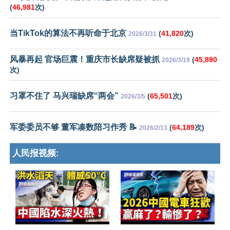
(
46,981
次)
当TikTok的算法不再听命于北京
(
41,820
次)
2026/3/31
风暴再起 官场巨震！重庆市长缺席疑被抓
(
45,890
2026/3/19
次)
习罩不住了 马兴瑞缺席“两会”
(
65,501
次)
2026/3/5
军委委员不够 董军凑数陪习作秀 📝
(
64,189
次)
2026/2/13
人民报视频: