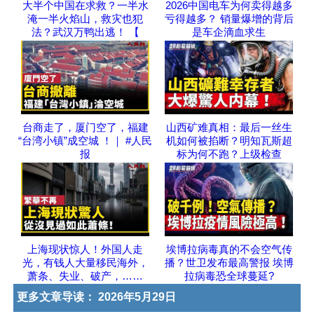
大半个中国在求救？一半水
2026中国电车为何卖得越多
淹一半火焰山，救灾也犯
亏得越多？ 销量爆增的背后
法？武汉万鸭出逃！ 【
是车企滴血求生
台商走了，厦门空了，福建
山西矿难真相：最后一丝生
“台湾小镇”成空城 ！｜ #人民
机如何被掐断？明知瓦斯超
报
标为何不跑？上级检查
上海现状惊人！外国人走
埃博拉病毒真的不会空气传
光，有钱人大量移民海外，
播？世卫发布最高警报 埃博
萧条、失业、破产，……
拉病毒恐全球蔓延?
更多文章导读：
2026年5月29日