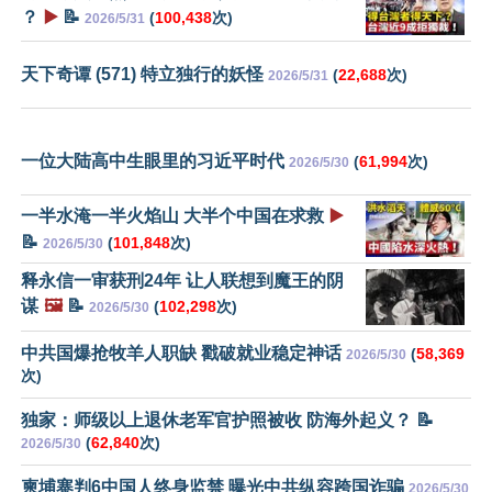
？
▶️
📝
(
100,438
次)
2026/5/31
天下奇谭 (571) 特立独行的妖怪
(
22,688
次)
2026/5/31
一位大陆高中生眼里的习近平时代
(
61,994
次)
2026/5/30
一半水淹一半火焰山 大半个中国在求救
▶️
📝
(
101,848
次)
2026/5/30
释永信一审获刑24年 让人联想到魔王的阴
谋
🖼️
📝
(
102,298
次)
2026/5/30
中共国爆抢牧羊人职缺 戳破就业稳定神话
(
58,369
2026/5/30
次)
独家：师级以上退休老军官护照被收 防海外起义？ 📝
(
62,840
次)
2026/5/30
柬埔寨判6中国人终身监禁 曝光中共纵容跨国诈骗
2026/5/30