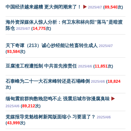
中国经济越来越糟 更大倒闭潮来了！
▶️
(
89,540
次)
2025/4/7
海外资深媒体人惊人分析：何卫东和林向阳“落马”是暗渡
陈仓
(
14,775
次)
2025/4/7
天下奇谭（213）诚心抄经能让牲畜转生成人
2025/4/7
(
93,584
次)
豆腐渣工程遭抵制 中共首先推责任
(
11,851
次)
2025/4/6
石泰峰为二十一大石来峰转还是石塌峰倒
(
18,824
2025/4/6
次)
缅甸震前群狗数晚悲鸣不止 强震后城市弥漫腐臭味
▶️
(
89,212
次)
2025/4/6
党媒报导党魁植树新闻版面缩小 习要退了？
2025/4/6
(
43,999
次)