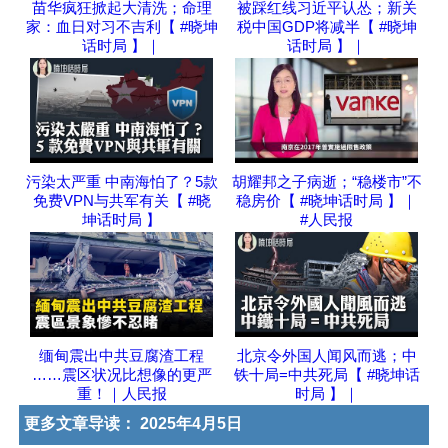
苗华疯狂掀起大清洗；命理
被踩红线习近平认怂；新关
家：血日对习不吉利【 #晓坤
税中国GDP将减半【 #晓坤
话时局 】｜
话时局 】｜
污染太严重 中南海怕了？5款
胡耀邦之子病逝；“稳楼市”不
免费VPN与共军有关【 #晓
稳房价【 #晓坤话时局 】｜
坤话时局 】
#人民报
缅甸震出中共豆腐渣工程
北京令外国人闻风而逃；中
……震区状况比想像的更严
铁十局=中共死局【 #晓坤话
重！｜人民报
时局 】｜
更多文章导读：
2025年4月5日