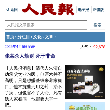
↺ 返回 
电子报
正體版
首页
分栏目
文化
文章
›
›
›
：
2025年4月5日
发表
人气：
92,678
张某杀人劫财 死于非命
【人民报消息】清代人朱清自
幼承父之业习医，但医术并不
高明，只是想赚些钱来养家糊
口。他常施些无用之药，治不
了病，但也害不了人命。凡有
钱人家看病，他都要大宰一
把。
