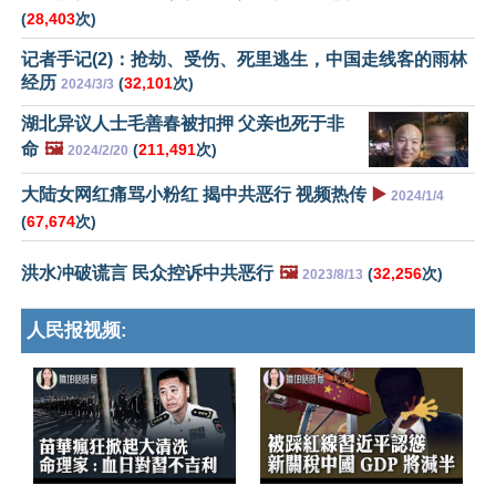
(
28,403
次)
记者手记(2)：抢劫、受伤、死里逃生，中国走线客的雨林
经历
(
32,101
次)
2024/3/3
湖北异议人士毛善春被扣押 父亲也死于非
命
🖼️
(
211,491
次)
2024/2/20
大陆女网红痛骂小粉红 揭中共恶行 视频热传
▶️
2024/1/4
(
67,674
次)
洪水冲破谎言 民众控诉中共恶行
🖼️
(
32,256
次)
2023/8/13
人民报视频: