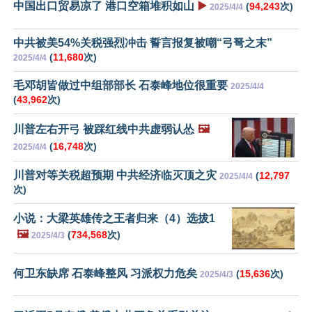
中国出口贸易凉了 港口空箱堆积如山
▶️
(
94,243
次)
2025/4/4
中共被美54%关税强烈冲击 誓言报复被嘲“弓弩之末”
(
11,680
次)
2025/4/4
毛邓胡皆做过中组部部长 石泰峰地位很重要
2025/4/4
(
43,962
次)
川普左右开弓 被踩红线中共虚弱认怂
🖼️
(
16,748
次)
2025/4/4
川普对等关税超预期 中共经济临灭顶之灾
(
12,797
2025/4/4
次)
小说：大梁英雄传之王者归来（4）选拔1
🖼️
(
734,568
次)
2025/4/3
何卫东缺席 石泰峰整风 习派权力危矣
(
15,636
次)
2025/4/3