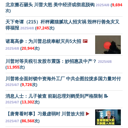
北京搬石砸头 川普大怒 美中经济或彻底脱钩
(
9,694
2025/4/8
次)
天下奇谭（215）杆秤藏猫腻坑人招灾祸 毁秤行善免灾又
得福报
(
87,245
次)
2025/4/8
诸葛高参：为川普总统奉献灭共5大招
🖼️
(
20,944
次)
2025/4/8
川普对等关税引发股市震荡：妙招惠及中产？
2025/4/8
(
11,955
次)
川普将全面封锁中资海外工厂 中共企图拉拢多国力量对付
(
9,726
次)
2025/4/7
消息人士：儿子被查 前副总理刘鹤受到严格限制 📝
(
13,302
次)
2025/4/7
【唐青看时事】习最虚弱时 川普放大招
▶️
(
86,568
次)
2025/4/7