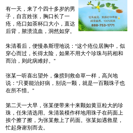
有一天，来了个四十多岁的男
子，自言姓张，胸口长了一
疮，疮口如茶杯口大小，直达
后背，脓溃流血，洞然如穿。

朱清看后，便慢条斯理地说：“这个疮位居胸中，似
穿心而过，长得太险，如果不用大个珍珠与药相和
而治，则此病难好。”

张某一听喜出望外，像捞到救命草一样，高兴地
说：“只要能治好病，别说一颗，就是一百颗珠子也
在所不惜。”

第二天一大早，张某便带来十来颗如黄豆粒大的珍
珠，任朱清选用。朱清装模作样地用珠子在药面上
挨个擦了擦，为张某敷上了药面。张某如遇救星，
忙起身谢别而去。
