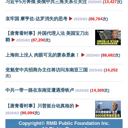
习近平5月奔俄 美俄中共三角关系引关注
(
13,427
次)
2025/4/3
哀牢国 摩亨佐-达罗消失的思考
▶️
(
88,764
次)
2025/4/3
【唐青看时事】外国代理人法 美国宝刀出
鞘
▶️
(
87,200
次)
2025/4/3
上海街上没人 肉眼可见的萧条景象！
▶️
(
88,682
次)
2025/4/3
党魁变中共招商办主任将访问东南亚三国
(
14,252
2025/4/2
次)
中共一带一路在东南亚遭遇滑铁卢
(
14,309
次)
2025/4/2
【唐青看时事】川普挺台动真格的
▶️
(
90,094
次)
2025/4/2
Copyright© RMB Public Foundation Inc.