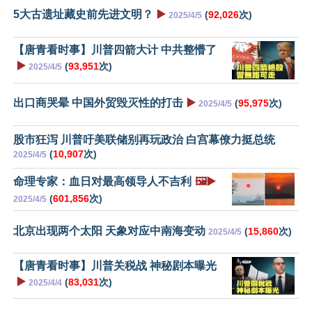
5大古遗址藏史前先进文明？
▶️
(
92,026
次)
2025/4/5
【唐青看时事】川普四箭大计 中共整懵了
▶️
(
93,951
次)
2025/4/5
出口商哭晕 中国外贸毁灭性的打击
▶️
(
95,975
次)
2025/4/5
股市狂泻 川普吁美联储别再玩政治 白宫幕僚力挺总统
(
10,907
次)
2025/4/5
命理专家：血日对最高领导人不吉利
🖼️▶️
(
601,856
次)
2025/4/5
北京出现两个太阳 天象对应中南海变动
(
15,860
次)
2025/4/5
【唐青看时事】川普关税战 神秘剧本曝光
▶️
(
83,031
次)
2025/4/4