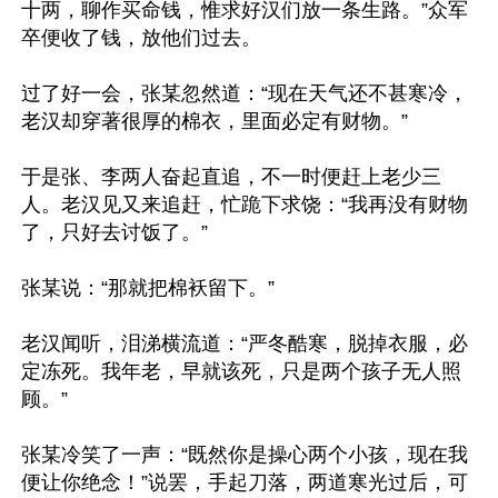
十两，聊作买命钱，惟求好汉们放一条生路。”众军
卒便收了钱，放他们过去。

过了好一会，张某忽然道：“现在天气还不甚寒冷，
老汉却穿著很厚的棉衣，里面必定有财物。”

于是张、李两人奋起直追，不一时便赶上老少三
人。老汉见又来追赶，忙跪下求饶：“我再没有财物
了，只好去讨饭了。”

张某说：“那就把棉袄留下。”

老汉闻听，泪涕横流道：“严冬酷寒，脱掉衣服，必
定冻死。我年老，早就该死，只是两个孩子无人照
顾。”

张某冷笑了一声：“既然你是操心两个小孩，现在我
便让你绝念！”说罢，手起刀落，两道寒光过后，可