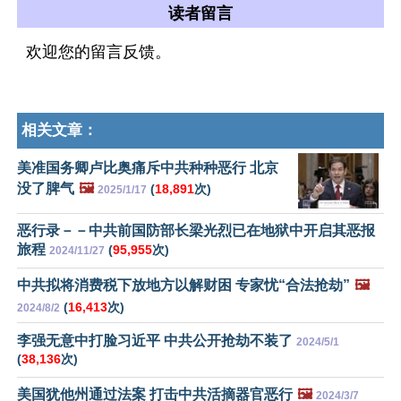
读者留言
欢迎您的留言反馈。
相关文章：
美准国务卿卢比奥痛斥中共种种恶行 北京
没了脾气
🖼️
(
18,891
次)
2025/1/17
恶行录－－中共前国防部长梁光烈已在地狱中开启其恶报
旅程
(
95,955
次)
2024/11/27
中共拟将消费税下放地方以解财困 专家忧“合法抢劫”
🖼️
(
16,413
次)
2024/8/2
李强无意中打脸习近平 中共公开抢劫不装了
2024/5/1
(
38,136
次)
美国犹他州通过法案 打击中共活摘器官恶行
🖼️
2024/3/7