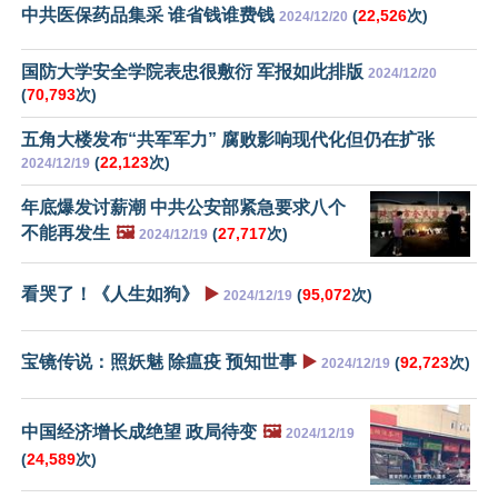
中共医保药品集采 谁省钱谁费钱
(
22,526
次)
2024/12/20
国防大学安全学院表忠很敷衍 军报如此排版
2024/12/20
(
70,793
次)
五角大楼发布“共军军力” 腐败影响现代化但仍在扩张
(
22,123
次)
2024/12/19
年底爆发讨薪潮 中共公安部紧急要求八个
不能再发生
🖼️
(
27,717
次)
2024/12/19
看哭了！《人生如狗》
▶️
(
95,072
次)
2024/12/19
宝镜传说：照妖魅 除瘟疫 预知世事
▶️
(
92,723
次)
2024/12/19
中国经济增长成绝望 政局待变
🖼️
2024/12/19
(
24,589
次)