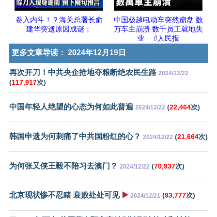
卷入内斗！？海关总署长俞
中国极越电动车突然崩盘 数
建华突逝原因成谜；
万车主崩溃 数千员工就地失
业｜ #人民报
更多文章导读：
2024年12月19日
再次开刀！中共央企抢地夺粮断绝农民生路
2024/12/22
(
117,917
次)
中国年轻人绝望的心态为何如此普遍
(
22,464
次)
2024/12/22
韩国申遗为何刺痛了中共国粉红的心？
(
21,664
次)
2024/12/22
为何张又侠王毅不陪习去澳门？
(
70,937
次)
2024/12/22
北京现状惨不忍睹 衰败处处可见
▶️
(
93,777
次)
2024/12/21