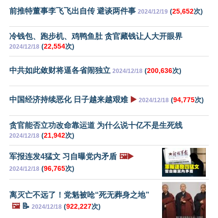
前推特董事李飞飞出自传 避谈两件事
(
25,652
次)
2024/12/19
冷钱包、跑步机、鸡鸭鱼肚 贪官藏钱让人大开眼界
(
22,554
次)
2024/12/18
中共如此敛财将逼各省闹独立
(
200,636
次)
2024/12/18
中国经济持续恶化 日子越来越艰难
▶️
(
94,775
次)
2024/12/18
贪官能否立功改命靠运道 为什么说十亿不是生死线
(
21,942
次)
2024/12/18
军报连发4猛文 习自曝党内矛盾
🖼️▶️
(
96,765
次)
2024/12/18
离灭亡不远了！党魁被呛“死无葬身之地”
🖼️
📝
(
922,227
次)
2024/12/18