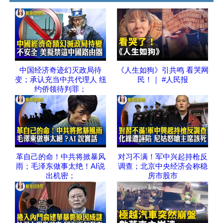
中国经济奇迹幻灭政局待
《人生如狗》引共鸣 看哭网
变；承认充当中共代理人 纽
民！｜ #人民报
约侨领待判罪；
革自己的命！中共将掀暴风
对习不满！军中兴起持枪反
雨；毛泽东做事太绝！AI说
调查；北京中央经济会称稳
出机密；
房市股市