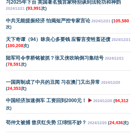
习2025年下台 英国著名预言家特别谈到法轮功和神韵
(
93,991
次)
2024/12/21
中共无能提振经济 怕揭短严控专家言论
(
105,580
2024/12/21
次)
天下奇谭（94）昧良心多要钱 应誓言变牲畜还债
2024/12/21
(
100,208
次)
陆军司令李桥铭被抓？张又侠吹响倒习集结号
2024/12/21
(
78,591
次)
一国两制成了中共的丑闻 习在澳门又出异常
2024/12/20
(
24,353
次)
中国经济加速倒车 工资回到2000元！
▶️
(
94,312
2024/12/20
次)
苟仲文被捕 曾庆红失势 江绵恒不妙？
(
24,436
次)
2024/12/20