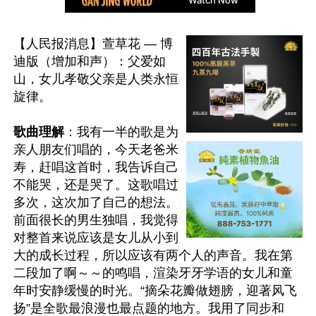
【人民报消息】萱草花 — 博
迪版（增加和声）：父爱如
山，女儿孝敬父亲是人类永恒
旋律。

歌曲理解
：我有一半的歌是为
亲人朋友们唱的，今天老爸米
寿，赶唱这首时，我告诉自己
不能哭，还是哭了。这歌唱过
多次，这次加了自己的想法。
前面很长的男生独唱，我觉得
对整首来说应该是女儿从小到
大的成长过程，所以应该有两个人的声音。我在第
二段加了啊～～的鸣唱，渲染牙牙学语的女儿和童
年时安静缓慢的时光。“摘朵花瓣做翅膀，迎著风飞
扬”是全歌最浪漫也最点题的地方。我用了同步和