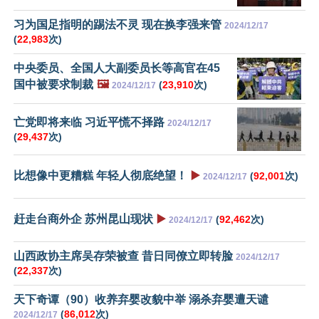
习为国足指明的踢法不灵 现在换李强来管
2024/12/17
(
22,983
次)
中央委员、全国人大副委员长等高官在45
国中被要求制裁
🖼️
(
23,910
次)
2024/12/17
亡党即将来临 习近平慌不择路
2024/12/17
(
29,437
次)
比想像中更糟糕 年轻人彻底绝望！
▶️
(
92,001
次)
2024/12/17
赶走台商外企 苏州昆山现状
▶️
(
92,462
次)
2024/12/17
山西政协主席吴存荣被查 昔日同僚立即转脸
2024/12/17
(
22,337
次)
天下奇谭（90）收养弃婴改貌中举 溺杀弃婴遭天谴
(
86,012
次)
2024/12/17