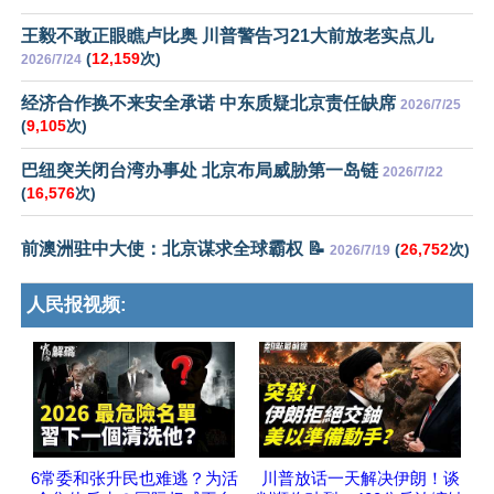
王毅不敢正眼瞧卢比奥 川普警告习21大前放老实点儿
(
12,159
次)
2026/7/24
经济合作换不来安全承诺 中东质疑北京责任缺席
2026/7/25
(
9,105
次)
巴纽突关闭台湾办事处 北京布局威胁第一岛链
2026/7/22
(
16,576
次)
前澳洲驻中大使：北京谋求全球霸权 📝
(
26,752
次)
2026/7/19
人民报视频:
6常委和张升民也难逃？为活
川普放话一天解决伊朗！谈