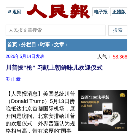
↺ 返回 
电子报
正體版
首页
分栏目
时事
文章
›
›
›
：
2026年5月14日
发表
人气：
58,368
川普拔“枪” 习献上朝鲜味儿欢迎仪式
罗正豪
【人民报消息】美国总统川普
（Donald Trump）5月13日傍
晚抵达北京首都国际机场，展
开国是访问。北京安排给川普
的欢迎仪式，外界普遍认为规
格相当高，带有浓厚的“国事