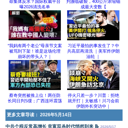
命集体反水？国际权威平台
判濒临破裂，400公斤浓缩铀
曝2026清洗名单
成最大变数【
“我妈有两个老公”母亲节文案
习近平最怕的事发生了？中
被骂到下架！谁是这场伦理
共高层再清洗 ｜美军炸伊朗
崩坏的带头人？｜
油轮 ｜
蔡奇突然被推上位！两任防
停火只差一步？川普：拒绝
长同日判S缓；广西连环震荡
就开打｜太敏感！川习会前
伊朗外长突访中｜
更多文章导读：
2026年5月14日
中共个税反常高增长 贫富双杀时代悄然到来 📝
2026/5/17