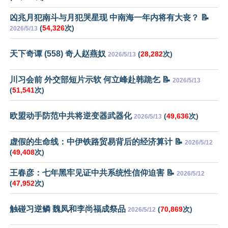
凶兆月犯南斗与月犯哭星现 中南海一年内将有大丧？ 📝
(
54,326
次)
2026/5/13
天下奇谭 (558) 奇人赵燕奴
(
28,282
次)
2026/5/13
川习会前 外交部短片示软 何立峰赴韩跪乞 📝
2026/5/13
(
51,541
次)
欧盟动手防范中共将逆变器武器化
(
49,636
次)
2026/5/13
虚假的生命线：中伊铁路贸易背后的经济算计 📝
2026/5/12
(
49,408
次)
王春彦：七年黑牢见证中共系统性信仰迫害 📝
2026/5/12
(
47,952
次)
触碰习逆鳞 魏凤和李尚福成祭品
(
70,869
次)
2026/5/12