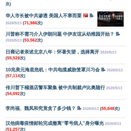
次)
华人市长被中共渗透 美国人不寒而栗
🖼️
📝
(
71,986
次)
2026/5/13
川普称不需习介入伊朗问题 中伊友谊从幼稚园开始？ 📝
(
53,562
次)
2026/5/13
日裔记者亲述北京八年：怀著失望，选择离开
2026/5/13
(
55,528
次)
10兆美元海底危机：中共电缆威胁笼罩川习会 📝
2026/5/13
(
57,114
次)
传川普下榻酒店警车聚集 被中共制裁卢比奥随行
2026/5/13
(
54,092
次)
李尚福、魏凤和究竟贪了多少钱？ 📝
(
55,848
次)
2026/5/13
汉他病毒疫情邮轮完成撤离“零号病人”身分曝光
2026/5/13
(
51,257
次)