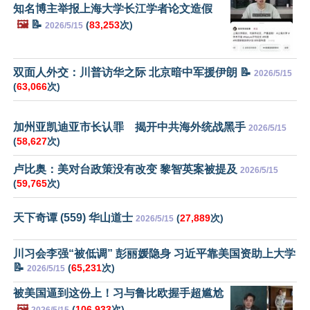
知名博主举报上海大学长江学者论文造假
🖼️
📝
(
83,253
次)
2026/5/15
双面人外交：川普访华之际 北京暗中军援伊朗 📝
2026/5/15
(
63,066
次)
加州亚凯迪亚市长认罪 揭开中共海外统战黑手
2026/5/15
(
58,627
次)
卢比奥：美对台政策没有改变 黎智英案被提及
2026/5/15
(
59,765
次)
天下奇谭 (559) 华山道士
(
27,889
次)
2026/5/15
川习会李强“被低调” 彭丽媛隐身 习近平靠美国资助上大学
📝
(
65,231
次)
2026/5/15
被美国逼到这份上！习与鲁比欧握手超尴尬
🖼️
(
106,933
次)
2026/5/15