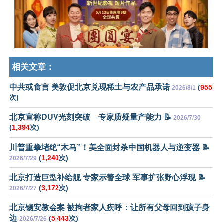
相关文章：
中共或食言 美敦促北京兑现稀土与农产品承诺
(
955
2026/8/1
次)
北京宣称DUV光刻突破 专家质疑量产能力 📝
2026/7/30
(
1,394
次)
川普重拳堵绝“木马”！美全面封杀中国机器人与逆变器 📝
(
1,240
次)
2026/7/29
北京打造巨型补给舰 专家示警全球 军事扩张野心浮现 📝
(
3,172
次)
2026/7/27
北京锡安教会案 被拘者家人疾呼：让所有父母回到孩子身
边
(
5,443
次)
2026/7/26