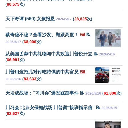
(
60,575
次)
天下奇谭 (560) 女孩报恩
(
28,825
次)
2026/5/17
蔡奇稳不稳？全看沙发、鞋跟高度！
🖼️
📝
(
68,006
次)
2026/5/17
从美国丢弃中共礼物与中共欢迎川普说开去 📝
2026/5/16
(
66,991
次)
川普用这招儿对付吃特供的中共官员
🖼️
(
83,633
次)
2026/5/16
天坛成战场：“习川会”爆发踩踏事件 📝
(
61,896
次)
2026/5/16
川习会 北京安保如战场 川普留“接班指示信” 📝
2026/5/15
(
62,627
次)