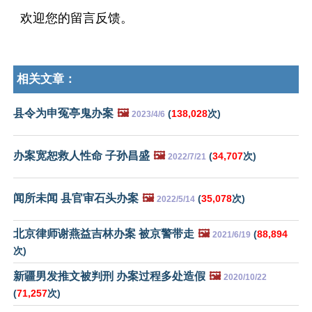
欢迎您的留言反馈。
相关文章：
县令为申冤亭鬼办案
🖼️
(
138,028
次)
2023/4/6
办案宽恕救人性命 子孙昌盛
🖼️
(
34,707
次)
2022/7/21
闻所未闻 县官审石头办案
🖼️
(
35,078
次)
2022/5/14
北京律师谢燕益吉林办案 被京警带走
🖼️
(
88,894
2021/6/19
次)
新疆男发推文被判刑 办案过程多处造假
🖼️
2020/10/22
(
71,257
次)