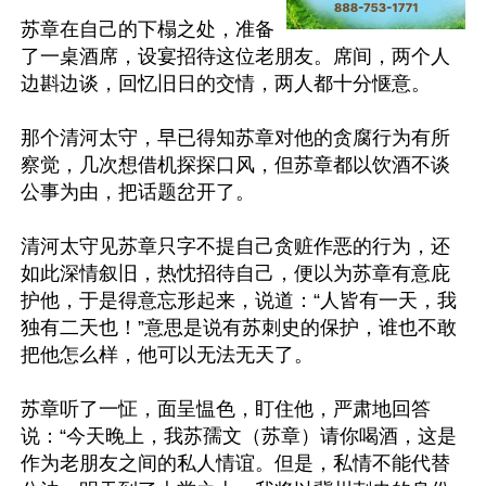
苏章在自己的下榻之处，准备
了一桌酒席，设宴招待这位老朋友。席间，两个人
边斟边谈，回忆旧日的交情，两人都十分惬意。

那个清河太守，早已得知苏章对他的贪腐行为有所
察觉，几次想借机探探口风，但苏章都以饮酒不谈
公事为由，把话题岔开了。

清河太守见苏章只字不提自己贪赃作恶的行为，还
如此深情叙旧，热忱招待自己，便以为苏章有意庇
护他，于是得意忘形起来，说道：“人皆有一天，我
独有二天也！”意思是说有苏刺史的保护，谁也不敢
把他怎么样，他可以无法无天了。

苏章听了一怔，面呈愠色，盯住他，严肃地回答
说：“今天晚上，我苏孺文（苏章）请你喝酒，这是
作为老朋友之间的私人情谊。但是，私情不能代替