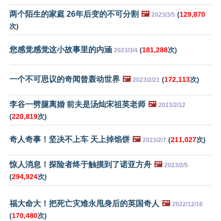
两个陌生的家庭 26年后变的不可分割
🖼️
(
129,870
2023/3/5
次)
您感觉感觉这小故事里的内涵
(
181,288
次)
2023/3/4
一个不可思议的奇闻曾轰动世界
🖼️
(
172,113
次)
2023/2/21
李谷一劈腿离婚 前夫是汤灿宋祖英老师
🖼️
2023/2/12
(
220,819
次)
奇人奇事！坚决不上车 天上掉馅饼
🖼️
(
211,027
次)
2023/2/7
惊人消息！探险者终于触摸到了诺亚方舟
🖼️
2023/2/5
(
294,924
次)
福大命大！把死亡灾难永甩身后的英国奇人
🖼️
2022/12/16
(
170,480
次)