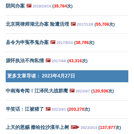
阴间办案
🖼️
(
39,764
次)
2018/10/14
北京两律师湖北办案 险遭活埋
🖼️
(
55,706
次)
2017/12/8
县令为申冤亭鬼办案
🖼️
(
38,796
次)
2017/9/10
源怀执法不徇私情
🖼️
(
43,316
次)
2017/4/6
更多文章导读：
2023年4月27日
中南海奇闻！江泽民大战群鹰
🖼️
(
120,936
次)
2023/4/7
半笑话：江被猪了
🖼️
(
203,270
次)
2023/4/1
上天的恩赐 撒哈拉沙漠羊上树
🖼️▶️
(
137,977
次)
2023/3/14