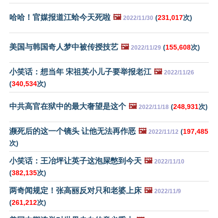
哈哈！官媒报道江蛤今天死啦
🖼️
(
231,017
次)
2022/11/30
美国与韩国奇人梦中被传授技艺
🖼️
(
155,608
次)
2022/11/29
小笑话：想当年 宋祖英小儿子要举报老江
🖼️
2022/11/26
(
340,534
次)
中共高官在狱中的最大奢望是这个
🖼️
(
248,931
次)
2022/11/18
濒死后的这一个镜头 让他无法再作恶
🖼️
(
197,485
2022/11/12
次)
小笑话：王冶坪让英子这泡屎憋到今天
🖼️
2022/11/10
(
382,135
次)
两奇闻规定！张高丽反对只和老婆上床
🖼️
2022/11/9
(
261,212
次)