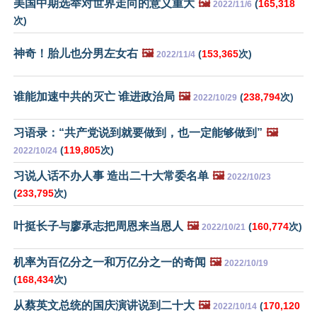
美国中期选举对世界走向的意义重大
🖼️
(
165,318
2022/11/6
次)
神奇！胎儿也分男左女右
🖼️
(
153,365
次)
2022/11/4
谁能加速中共的灭亡 谁进政治局
🖼️
(
238,794
次)
2022/10/29
习语录：“共产党说到就要做到，也一定能够做到”
🖼️
(
119,805
次)
2022/10/24
习说人话不办人事 造出二十大常委名单
🖼️
2022/10/23
(
233,795
次)
叶挺长子与廖承志把周恩来当恩人
🖼️
(
160,774
次)
2022/10/21
机率为百亿分之一和万亿分之一的奇闻
🖼️
2022/10/19
(
168,434
次)
从蔡英文总统的国庆演讲说到二十大
🖼️
(
170,120
2022/10/14