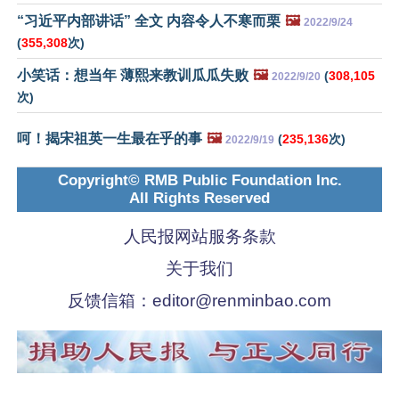
“习近平内部讲话” 全文 内容令人不寒而栗
🖼️
2022/9/24
(
355,308
次)
小笑话：想当年 薄熙来教训瓜瓜失败
🖼️
(
308,105
2022/9/20
次)
呵！揭宋祖英一生最在乎的事
🖼️
(
235,136
次)
2022/9/19
Copyright© RMB Public Foundation Inc.
All Rights Reserved
人民报网站服务条款
关于我们
反馈信箱：
editor@renminbao.com