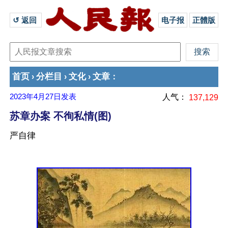
↺ 返回 
电子报
正體版
首页
分栏目
文化
文章
›
›
›
：
2023年4月27日
发表
人气：
137,129
苏章办案 不徇私情(图)
严自律