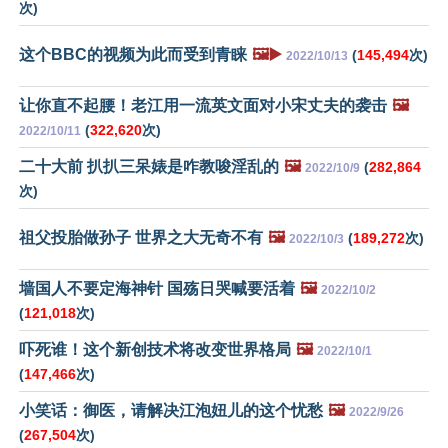
次)
这个BBC的视频为此而受到青睐
🖼️▶️
(
145,494
次)
2022/10/13
让你直不起腰！老江用一流英文面对小宋丈夫的袭击
🖼️
(
322,620
次)
2022/10/11
二十大前 扒扒三呆婊是咋教唆淫乱的
🖼️
(
282,864
2022/10/9
次)
祖父投胎做孙子 世界之大无奇不有
🖼️
(
189,272
次)
2022/10/3
墙国人不要定海神针 国殇日哭喊要活着
🖼️
2022/10/2
(
121,018
次)
吓死谁！这个新创技术将改变世界格局
🖼️
2022/10/1
(
147,466
次)
小笑话：御医，请解决江泡妞儿的这个忧愁
🖼️
2022/9/26
(
267,504
次)