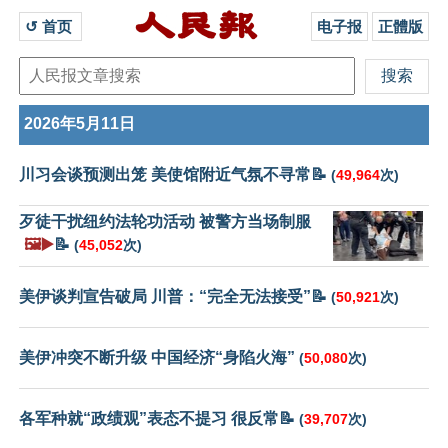
↺ 首页 
电子报
正體版
2026年5月11日
川习会谈预测出笼 美使馆附近气氛不寻常📝
(
49,964
次)
歹徒干扰纽约法轮功活动 被警方当场制服
🖼️▶️
📝
(
45,052
次)
美伊谈判宣告破局 川普：“完全无法接受”📝
(
50,921
次)
美伊冲突不断升级 中国经济“身陷火海”
(
50,080
次)
各军种就“政绩观”表态不提习 很反常📝
(
39,707
次)