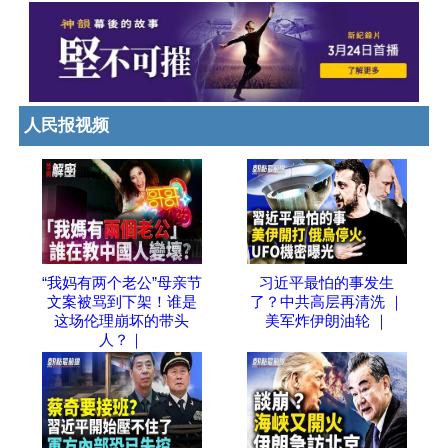
人民报视频
“我妈有两个老公”母亲节
习近平最怕的事发生
文案被骂到下架！谁是
了？中共高层再清洗 ｜
这场伦理崩坏的带头
美军炸伊朗油轮 ｜
人？｜