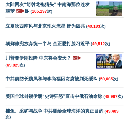
大陆网友“箭射龙袍猪头” 中南海那位连发
噩梦
🖼️▶️
📝
(
105,197
次)
立夏吹西南风与北京现火流星 皆为凶兆
(
49,183
次)
朝鲜修宪放弃统一半岛 金正恩打脸习近平
(
49,512
次)
川普要伊朗投降 中东将会变天？
🖼️▶️
(
69,829
次)
中共前防长魏凤和与李尚福因贪腐被判死缓📝
(
50,065
次)
美国全球封锁伊朗“史诗狂怒”直击中俄石油命脉
(
48,967
次)
捕鱼、采矿与战争 中共测绘全球海洋的真正目的
(
49,489
次)