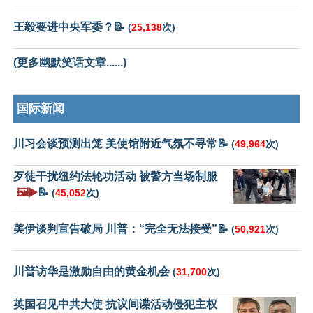
王毅要进中央军委？📝
(
25,138
次)
(更多幽默笑话文章......)
国际新闻
川习会谈预测出笼 美使馆附近气氛不寻常📝
(
49,964
次)
歹徒干扰纽约法轮功活动 被警方当场制服
🖼️▶️
📝
(
45,052
次)
美伊谈判宣告破局 川普：“完全无法接受”📝
(
50,921
次)
川普访华是激励自由的黄金机会
(
31,700
次)
英国召见中共大使 抗议间谍活动侵犯主权