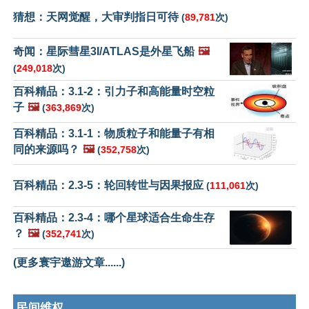
猜想：天网觉醒，大审判指日可待
(
89,781
次)
奇闻：星际彗星3I/ATLAS是外星飞船
🖼️
(
249,018
次)
百科精品：3.1-2：引力子和高能量时空粒
子
🖼️
(
363,869
次)
百科精品：3.1-1：物质粒子和能量子有相
同的来源吗？
🖼️
(
352,758
次)
百科精品：2.3-5：轮回转世与因果报应
(
111,061
次)
百科精品：2.3-4：哪个星球适合生命生存
？
🖼️
(
352,741
次)
(更多寰宇遨游文章......)
民间维权