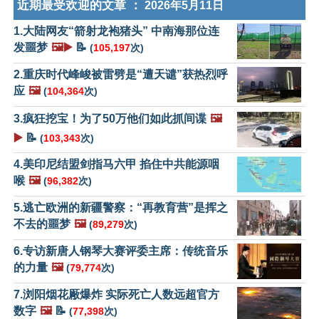
近期最受欢迎的文章 ：
2026年5月11日
1.大陆网友“箭射龙袍猪头” 中南海那位连
发噩梦
🖼️▶️
📝
(
105,197
次)
2.重庆时代峰峻被雷劈是“遭天谴”获热烈呼
应
🖼️
(
104,364
次)
3.疯狂挖宝！为了50万他们如此抓间谍
🖼️
▶️
📝
(
103,343
次)
4.美印尼结盟剑指马六甲 掐住中共能源咽
喉
🖼️
(
96,382
次)
5.逃亡欧洲的新疆警察：“再教育营”是挥之
不去的噩梦
🖼️
(
89,279
次)
6.专访新唐人钢琴大赛评委主席：传统音乐
的力量
🖼️
(
79,774
次)
7.浏阳烟花厰爆炸 实际死亡人数远超官方
数字
🖼️
📝
(
77,398
次)