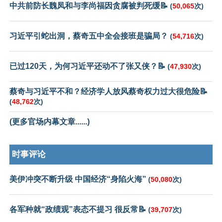
中共前防长魏凤和与李尚福因贪腐被判死缓📝
(
50,065
次)
习近平引蛇出洞，蔡奇五中全会接班是骗局？
(
54,716
次)
已过120天，为何习近平还动不了张又侠？📝
(
47,930
次)
蔡奇与习近平不和？经济学人放风蔡奇权力过大很危险📝
(
48,762
次)
(更多官场内幕文章......)
时事评论
美伊冲突不断升级 中国经济“身陷火海”
(
50,080
次)
各军种就“政绩观”表态不提习 很反常📝
(
39,707
次)