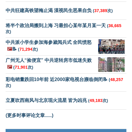
中共狂建高铁望梅止渴 漠视民生恶果自负
(
37,389
次)
将半个政治局搬到上海 习最担心某年某月某一天
(
36,665
次)
中共派小学生参加海参崴阅兵式 全民愤怒
🖼️
📝
(
71,294
次)
广州无人“捡便宜” 中共逆转房市低迷失败
🖼️
(
71,901
次)
彩电销量跌回10年前 近2000家电视台濒临倒闭📝
(
48,257
次)
立夏吹西南风与北京现火流星 皆为凶兆
(
49,183
次)
(更多时事评论文章......)