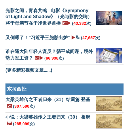
光影之间，青春共鸣 - 电影《Symphony
of Light and Shadow》（光与影的交响）
将于母亲节在干净世界首播
🖼️▶️
(
43,382
次)
又倒霉了！“习近平三胞胎出炉”
▶️
📝
(
47,657
次)
谁在逼大陆年轻人谋反？躺平成间谍，境外
势力发工资？
🖼️▶️
(
66,998
次)
(更多精彩视频文章......)
东拉西扯
大梁英雄传之王者归来（31）结局篇 登基
🖼️
(
307,590
次)
小说：大梁英雄传之王者归来（30） 相府
🖼️
(
285,099
次)