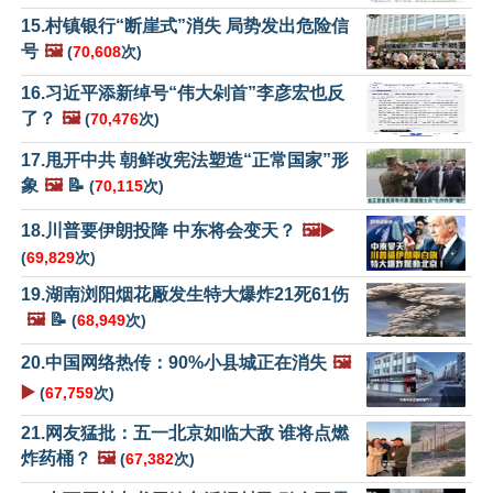
15.村镇银行“断崖式”消失 局势发出危险信
号
🖼️
(
70,608
次)
16.习近平添新绰号“伟大剁首”李彦宏也反
了？
🖼️
(
70,476
次)
17.甩开中共 朝鲜改宪法塑造“正常国家”形
象
🖼️
📝
(
70,115
次)
18.川普要伊朗投降 中东将会变天？
🖼️▶️
(
69,829
次)
19.湖南浏阳烟花厰发生特大爆炸21死61伤
🖼️
📝
(
68,949
次)
20.中国网络热传：90%小县城正在消失
🖼️
▶️
(
67,759
次)
21.网友猛批：五一北京如临大敌 谁将点燃
炸药桶？
🖼️
(
67,382
次)