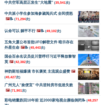
中共空军高层正发生“大地震”
(
35,541
次)
中共派小学生参加海参崴阅兵式 全民愤怒
🖼️
📝
(
71,294
次)
认命可以 躺平不行
🖼️
📝
(
49,102
次)
五角大厦公布首批UFO解密文件 暗示存在
外星生命
🖼️
📝
(
45,443
次)
国会百余名议员促川普呼吁习近平释放黎智
英
🖼️
(
42,382
次)
神韵斯坦福爆满 市长褒奖 主流观众盛赞
🖼️
(
45,427
次)
广州无人“捡便宜” 中共逆转房市低迷失败
🖼️
(
71,901
次)
彩电销量跌回10年前 近2000家电视台濒临倒闭📝
(
48,257