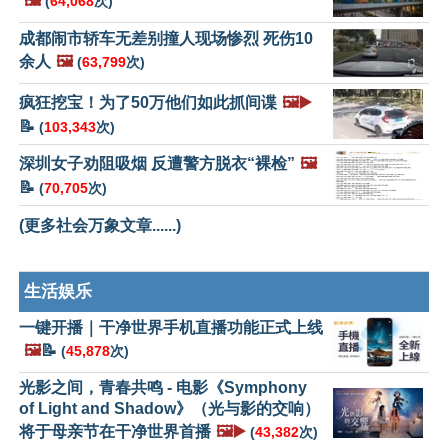
🖼️
(
64,068
次)
成都闹市轿车无差别撞人现场惨烈 死伤10
余人
🖼️
(
63,799
次)
疯狂挖宝！为了50万他们如此抓间谍
🖼️▶️
📝
(
103,343
次)
深圳女子劝阻吸烟 反遭警方脱衣“裸检”
🖼️
📝
(
70,705
次)
(更多社会万象文章......)
生活娱乐
一键开播｜干净世界手机直播功能正式上线
🖼️
📝
(
45,878
次)
光影之间，青春共鸣 - 电影《Symphony
of Light and Shadow》（光与影的交响）
将于母亲节在干净世界首播
🖼️▶️
(
43,382
次)