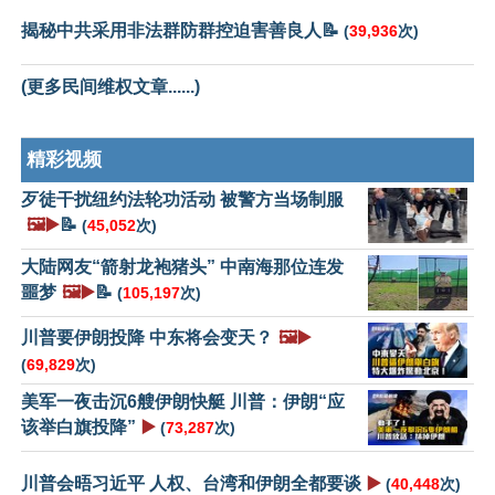
揭秘中共采用非法群防群控迫害善良人📝
(
39,936
次)
(更多民间维权文章......)
精彩视频
歹徒干扰纽约法轮功活动 被警方当场制服
🖼️▶️
📝
(
45,052
次)
大陆网友“箭射龙袍猪头” 中南海那位连发
噩梦
🖼️▶️
📝
(
105,197
次)
川普要伊朗投降 中东将会变天？
🖼️▶️
(
69,829
次)
美军一夜击沉6艘伊朗快艇 川普：伊朗“应
该举白旗投降”
▶️
(
73,287
次)
川普会晤习近平 人权、台湾和伊朗全都要谈
▶️
(
40,448
次)