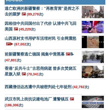
逃亡欧洲的新疆警察：“再教育营”是挥之不
去的噩梦
🖼️
(
89,279
次)
因相信中共回国付出了代价 认清中共飞回
美国
🖼️
(
45,229
次)
山西原村支书用铲车活埋村民 引全网震怒
🖼️▶️
(
67,002
次)
前新疆警察逃亡德国 揭集中营黑幕
🖼️
📝
(
47,801
次)
香港“反共斗士”古思尧病逝 曾多次焚烧五
星旗入狱
🖼️
(
70,341
次)
西藏僧侣达杰遭中共秘密判处七年徒刑
(
42,792
次)
武汉市民上街抗议建电池厂 遭警镇压
🖼️
(
186,306
次)