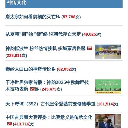
神传文化
唐太宗如何看前朝的灭亡📝
(
57,788
次)
从夏朝“启”始 “桀”终 说朝代存亡天定
(
49,025
次)
神韵抵波兰 粉丝热情接机 多城票房售罄
🖼️
(
223,811
次)
秦岭太白山的神奇传说📝
(
82,052
次)
干净世界独家首播：神韵2025中秋舞蹈技
术技巧表演
🖼️
📝
(
245,473
次)
天下奇谭（392）古代皇帝登基前要修德学道
(
101,514
次)
中国古典舞大赛评委：比赛意义是传承文化
🖼️
(
413,716
次)