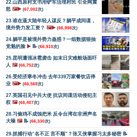
22.山西原村支书用铲车活埋村民 引全网震
怒
🖼️▶️
(
67,002
次)
23.谁在逼大陆年轻人谋反？躺平成间谍，
境外势力发工资？
🖼️▶️
(
66,998
次)
24.躺平是被境外势力蛊惑？一组数据狠抽
党魁的脸
▶️
📝
(
66,910
次)
25.昆明遭强冰雹袭击 如末日灾难般场面吓
人
🖼️
(
66,752
次)
26.受经济寒冬冲击 去年339万家餐饮店停
业
🖼️▶️
(
66,569
次)
27.英国召见中共大使 抗议间谍活动侵犯主
权
🖼️
(
66,407
次)
28.习偷鸡不成蚀把米 反令台湾在非洲声名
大噪
🖼️
📝
(
66,330
次)
29.抓捕行动“名不正 言不顺”？张又侠掌握习太多秘密 📝