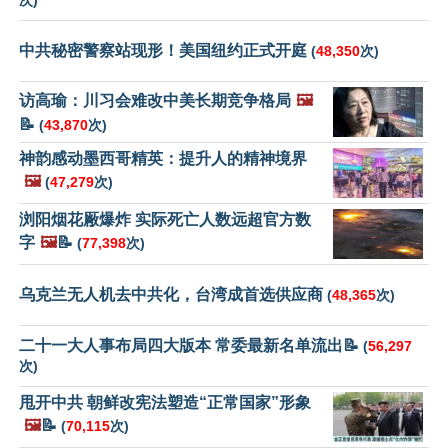
次)
中共秘密警察站现形！美国纽约正式开庭
(
48,350
次)
访高瑜：川习会难改中美长期竞争格局
🖼️
📝
(
43,870
次)
神韵感动墨西哥精英：提升人的精神境界
🖼️
(
47,279
次)
浏阳烟花厰爆炸 实际死亡人数远超官方数
字
🖼️
📝
(
77,398
次)
乌克兰无人机去中共化，台湾成首选供应商
(
48,365
次)
二十一大人事布局四大版本 常委最新名单流出📝
(
56,297
次)
甩开中共 朝鲜改宪法塑造“正常国家”形象
🖼️
📝
(
70,115
次)