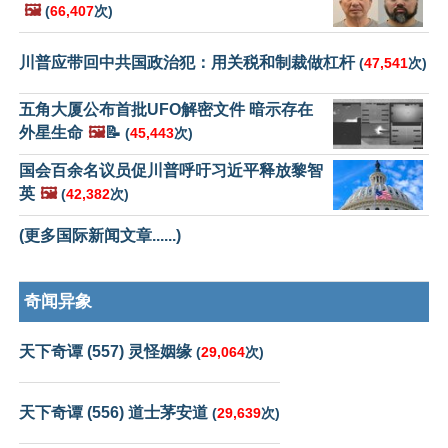
🖼️
(
66,407
次)
川普应带回中共国政治犯：用关税和制裁做杠杆
(
47,541
次)
五角大厦公布首批UFO解密文件 暗示存在
外星生命
🖼️
📝
(
45,443
次)
国会百余名议员促川普呼吁习近平释放黎智
英
🖼️
(
42,382
次)
(更多国际新闻文章......)
奇闻异象
天下奇谭 (557) 灵怪姻缘
(
29,064
次)
天下奇谭 (556) 道士茅安道
(
29,639
次)