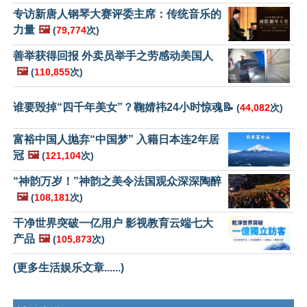
专访新唐人钢琴大赛评委主席：传统音乐的
力量
🖼️
(
79,774
次)
善举获得回报 外卖员举手之劳感动美国人
🖼️
(
110,855
次)
谁要毁掉“四千年美女”？鞠婧祎24小时惊魂📝
(
44,082
次)
富裕中国人抛弃“中国梦” 入籍日本连2年居
冠
🖼️
(
121,104
次)
“神韵万岁！”神韵之美令法国观众深深陶醉
🖼️
(
108,181
次)
干净世界突破一亿用户 影视教育云端七大
产品
🖼️
(
105,873
次)
(更多生活娱乐文章......)