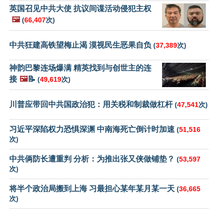
英国召见中共大使 抗议间谍活动侵犯主权
🖼️
(
66,407
次)
中共狂建高铁望梅止渴 漠视民生恶果自负
(
37,389
次)
神韵巴黎连场爆满 精英找到与创世主的连
接
🖼️
📝
(
49,619
次)
川普应带回中共国政治犯：用关税和制裁做杠杆
(
47,541
次)
习近平深陷权力恐惧深渊 中南海死亡倒计时加速
(
51,516
次)
中共俩防长遭重判 分析：为推出张又侠做铺垫？
(
53,597
次)
将半个政治局搬到上海 习最担心某年某月某一天
(
36,665
次)