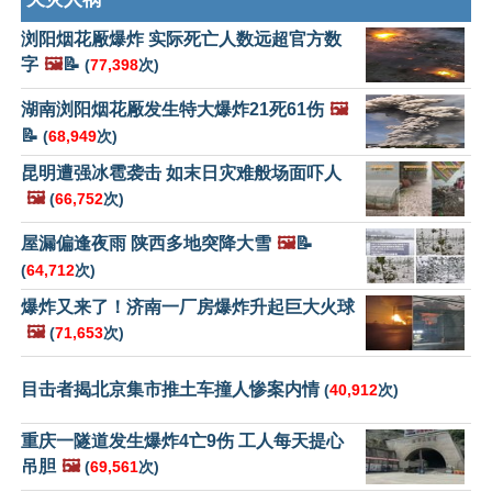
浏阳烟花厰爆炸 实际死亡人数远超官方数
字
🖼️
📝
(
77,398
次)
湖南浏阳烟花厰发生特大爆炸21死61伤
🖼️
📝
(
68,949
次)
昆明遭强冰雹袭击 如末日灾难般场面吓人
🖼️
(
66,752
次)
屋漏偏逢夜雨 陕西多地突降大雪
🖼️
📝
(
64,712
次)
爆炸又来了！济南一厂房爆炸升起巨大火球
🖼️
(
71,653
次)
目击者揭北京集市推土车撞人惨案内情
(
40,912
次)
重庆一隧道发生爆炸4亡9伤 工人每天提心
吊胆
🖼️
(
69,561
次)