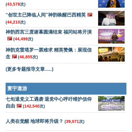
(
43,578
次)
“创世主已降临人间”神韵唤醒巴西精英
🖼️
(
44,210
次)
神韵西宫三度谢幕圆满结束 福冈站将开演
🖼️
(
44,499
次)
神韵克雷塔罗一票难求 精英赞佩：展现信
念
🖼️
(
46,855
次)
(更多专题报导文章......)
寰宇遨游
七旬退党义工遇袭 退党中心呼吁维护信仰
自由
🖼️
(
142,540
次)
人类在觉醒 地球即将升级？
(
39,071
次)