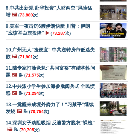
8.中共出新规 赴华投资“人财两空”风险猛
增
🖼️
(
73,889
次)
9.美军一夜击沉6艘伊朗快艇 川普：伊朗
“应该举白旗投降”
▶️
(
73,287
次)
10.广州无人“捡便宜” 中共逆转房市低迷失
败
🖼️
(
71,901
次)
11.陆专家打脸党魁:“共同富裕”有结构性问
题
🖼️
📝
(
71,575
次)
12.中共派小学生参加海参崴阅兵式 全民愤
怒
🖼️
📝
(
71,294
次)
13.一觉醒来成境外势力了！“习禁平”继续
发烧
🖼️
📝
(
70,754
次)
14.深圳女子劝阻吸烟 反遭警方脱衣“裸检”
🖼️
📝
(
70,705
次)