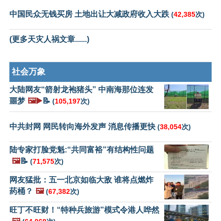
中国民众无钱买房 土地出让大减政府收入大跌
(
42,385
次)
(更多天灾人祸文章......)
社会万象
大陆网友“箭射龙袍猪头” 中南海那位连发
噩梦
🖼️▶️
📝
(
105,197
次)
中共封网 网民转向海外发声 消息传播更快
(
38,054
次)
陆专家打脸党魁:“共同富裕”有结构性问题
🖼️
📝
(
71,575
次)
网友猛批：五一北京如临大敌 谁将点燃炸
药桶？
🖼️
(
67,382
次)
旺丁不旺财！“特种兵旅游”模式令港人哗然