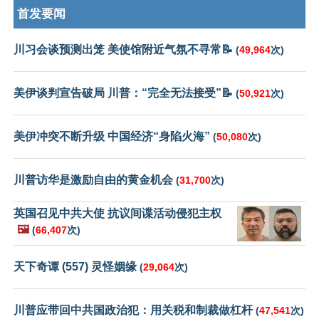
首发要闻
川习会谈预测出笼 美使馆附近气氛不寻常📝
(
49,964
次)
美伊谈判宣告破局 川普：“完全无法接受”📝
(
50,921
次)
美伊冲突不断升级 中国经济“身陷火海”
(
50,080
次)
川普访华是激励自由的黄金机会
(
31,700
次)
英国召见中共大使 抗议间谍活动侵犯主权
🖼️
(
66,407
次)
天下奇谭 (557) 灵怪姻缘
(
29,064
次)
川普应带回中共国政治犯：用关税和制裁做杠杆
(
47,541
次)