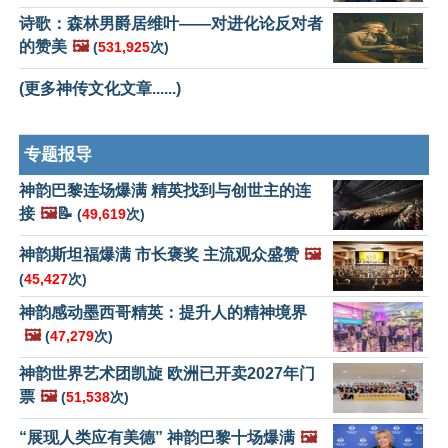
诗歌：森林男爵居维叶——对进化论反对者
的赞美
🖼️
(
531,925
次)
(更多神传文化文章......)
专题报导
神韵巴黎连场爆满 精英找到与创世主的连
接
🖼️
📝
(
49,619
次)
神韵斯坦福爆满 市长褒奖 主流观众盛赞
🖼️
(
45,427
次)
神韵感动墨西哥精英：提升人的精神境界
🖼️
(
47,279
次)
神韵世界艺术团凯旋 欧洲已开卖2027年门
票
🖼️
(
51,538
次)
“展现人类应有美德” 神韵巴黎十场爆满
🖼️