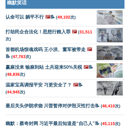
幽默笑话
认命可以 躺平不行
🖼️
📝
(
49,102
次)
打劫民企合法化！思想行贿入罪
🖼️
(
31,511
次)
首都机场惊魂戏码 王小洪、董军被带走
🖼️
📝
(
47,763
次)
赢麻没来 输麻到站 土共迎来50%关税
🖼️
📝
(
48,836
次)
温家宝高调报平安 习更安全了？
🖼️
📝
(
44,945
次)
最后关头伊朗求饶 川普暂停对伊毁灭性打击📝
(
46,410
次)
幽默：蔡奇封网 习近平最后知道是“自己人”📝
(
45,115
次)