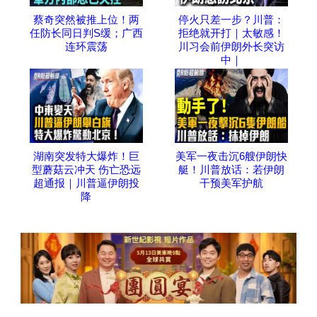
蔡奇突然被推上位！两
停火只差一步？川普：
任防长同日判S缓；广西
拒绝就开打｜太敏感！
连环震荡
川习会前伊朗外长突访
中｜
湖南突发特大爆炸！巨
美军一夜击沉6艘伊朗快
型蘑菇云冲天 伤亡恐远
艇！川普放话：若伊朗
超通报｜川普逼伊朗投
干预美军护航
降