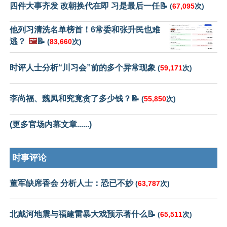
四件大事齐发 改朝换代在即 习是最后一任📝
(
67,095
次)
他列习清洗名单榜首！6常委和张升民也难
逃？
🖼️
📝
(
83,660
次)
时评人士分析“川习会”前的多个异常现象
(
59,171
次)
李尚福、魏凤和究竟贪了多少钱？📝
(
55,850
次)
(更多官场内幕文章......)
时事评论
董军缺席香会 分析人士：恐已不妙
(
63,787
次)
北戴河地震与福建雷暴大戏预示著什么📝
(
65,511
次)