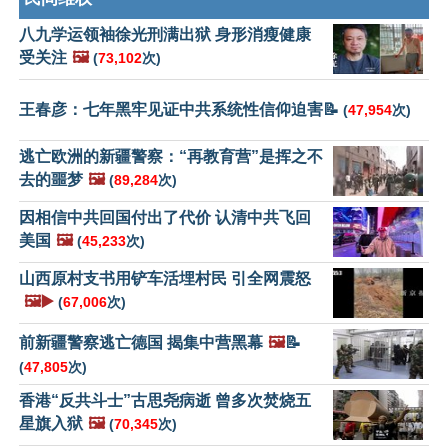
八九学运领袖徐光刑满出狱 身形消瘦健康
受关注
🖼️
(
73,102
次)
王春彦：七年黑牢见证中共系统性信仰迫害📝
(
47,954
次)
逃亡欧洲的新疆警察：“再教育营”是挥之不
去的噩梦
🖼️
(
89,284
次)
因相信中共回国付出了代价 认清中共飞回
美国
🖼️
(
45,233
次)
山西原村支书用铲车活埋村民 引全网震怒
🖼️▶️
(
67,006
次)
前新疆警察逃亡德国 揭集中营黑幕
🖼️
📝
(
47,805
次)
香港“反共斗士”古思尧病逝 曾多次焚烧五
星旗入狱
🖼️
(
70,345
次)