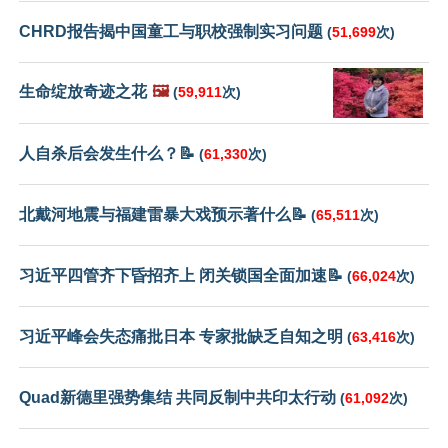
CHRD报告揭中国童工与职校强制实习问题
(
51,699
次)
生命绽放奇迹之花
🖼️
(
59,911
次)
人自杀后会发生什么？📝
(
61,330
次)
北戴河地震与福建雷暴大戏预示著什么📝
(
65,511
次)
习近平四管齐下昏招齐上 闭关锁国全面加速📝
(
66,024
次)
习近平峰会失态痛批日本 专家批缺乏自知之明
(
63,416
次)
Quad新德里强势集结 共同反制中共印太行动
(
61,092
次)