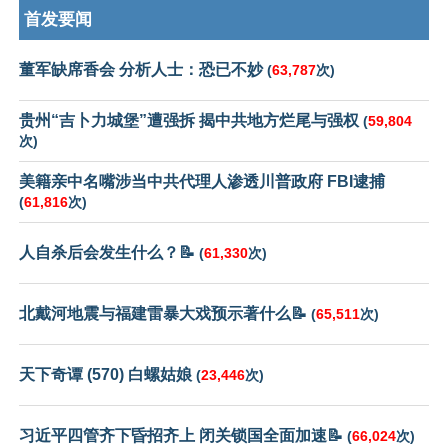
首发要闻
董军缺席香会 分析人士：恐已不妙
(
63,787
次)
贵州“吉卜力城堡”遭强拆 揭中共地方烂尾与强权
(
59,804
次)
美籍亲中名嘴涉当中共代理人渗透川普政府 FBI逮捕
(
61,816
次)
人自杀后会发生什么？📝
(
61,330
次)
北戴河地震与福建雷暴大戏预示著什么📝
(
65,511
次)
天下奇谭 (570) 白螺姑娘
(
23,446
次)
习近平四管齐下昏招齐上 闭关锁国全面加速📝
(
66,024
次)