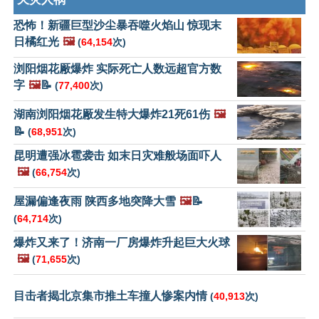
恐怖！新疆巨型沙尘暴吞噬火焰山 惊现末
日橘红光
🖼️
(
64,154
次)
浏阳烟花厰爆炸 实际死亡人数远超官方数
字
🖼️
📝
(
77,400
次)
湖南浏阳烟花厰发生特大爆炸21死61伤
🖼️
📝
(
68,951
次)
昆明遭强冰雹袭击 如末日灾难般场面吓人
🖼️
(
66,754
次)
屋漏偏逢夜雨 陕西多地突降大雪
🖼️
📝
(
64,714
次)
爆炸又来了！济南一厂房爆炸升起巨大火球
🖼️
(
71,655
次)
目击者揭北京集市推土车撞人惨案内情
(
40,913
次)