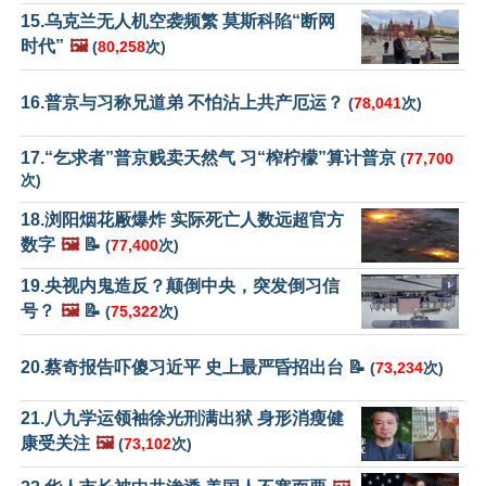
15.乌克兰无人机空袭频繁 莫斯科陷“断网
时代”
🖼️
(
80,258
次)
16.普京与习称兄道弟 不怕沾上共产厄运？
(
78,041
次)
17.“乞求者”普京贱卖天然气 习“榨柠檬”算计普京
(
77,700
次)
18.浏阳烟花厰爆炸 实际死亡人数远超官方
数字
🖼️
📝
(
77,400
次)
19.央视内鬼造反？颠倒中央，突发倒习信
号？
🖼️
📝
(
75,322
次)
20.蔡奇报告吓傻习近平 史上最严昏招出台 📝
(
73,234
次)
21.八九学运领袖徐光刑满出狱 身形消瘦健
康受关注
🖼️
(
73,102
次)