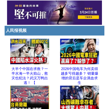
人民报视频
大半个中国在求救？一
2026中国电车为何卖得
半水淹一半火焰山，救
越多亏得越多？ 销量爆
灾也犯法？武汉万鸭出
增的背后是车企滴血求
逃！ 【
生