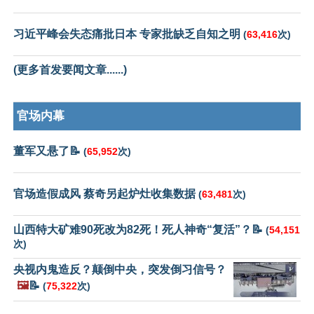
习近平峰会失态痛批日本 专家批缺乏自知之明
(
63,416
次)
(更多首发要闻文章......)
官场内幕
董军又悬了📝
(
65,952
次)
官场造假成风 蔡奇另起炉灶收集数据
(
63,481
次)
山西特大矿难90死改为82死！死人神奇“复活”？📝
(
54,151
次)
央视内鬼造反？颠倒中央，突发倒习信号？
🖼️
📝
(
75,322
次)