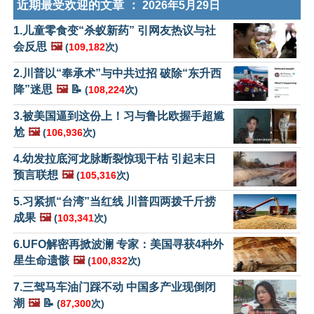
近期最受欢迎的文章 ：
2026年5月29日
1.儿童零食变“杀蚁新药” 引网友热议与社
会反思
🖼️
(
109,182
次)
2.川普以“奉承术”与中共过招 破除“东升西
降”迷思
🖼️
📝
(
108,224
次)
3.被美国逼到这份上！习与鲁比欧握手超尴
尬
🖼️
(
106,936
次)
4.幼发拉底河龙脉断裂惊现干枯 引起末日
预言联想
🖼️
(
105,316
次)
5.习紧抓“台湾”当红线 川普四两拨千斤捞
成果
🖼️
(
103,341
次)
6.UFO解密再掀波澜 专家：美国寻获4种外
星生命遗骸
🖼️
(
100,832
次)
7.三驾马车油门踩不动 中国多产业现倒闭
潮
🖼️
📝
(
87,300
次)