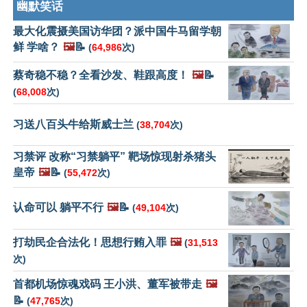
幽默笑话
最大化震摄美国访华团？派中国牛马留学朝
鲜 学啥？
🖼️
📝
(
64,986
次)
蔡奇稳不稳？全看沙发、鞋跟高度！
🖼️
📝
(
68,008
次)
习送八百头牛给斯威士兰
(
38,704
次)
习禁评 改称“习禁躺平” 靶场惊现射杀猪头
皇帝
🖼️
📝
(
55,472
次)
认命可以 躺平不行
🖼️
📝
(
49,104
次)
打劫民企合法化！思想行贿入罪
🖼️
(
31,513
次)
首都机场惊魂戏码 王小洪、董军被带走
🖼️
📝
(
47,765
次)