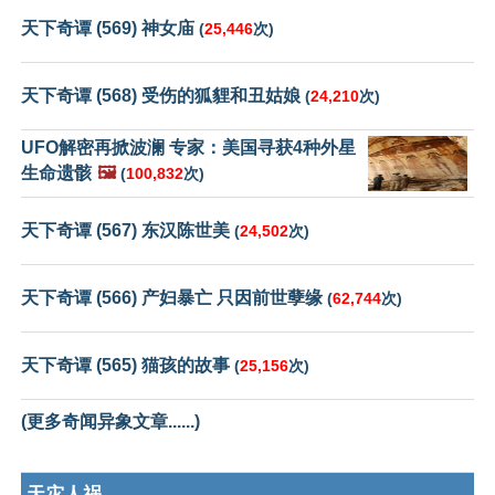
天下奇谭 (569) 神女庙
(
25,446
次)
天下奇谭 (568) 受伤的狐貍和丑姑娘
(
24,210
次)
UFO解密再掀波澜 专家：美国寻获4种外星
生命遗骸
🖼️
(
100,832
次)
天下奇谭 (567) 东汉陈世美
(
24,502
次)
天下奇谭 (566) 产妇暴亡 只因前世孽缘
(
62,744
次)
天下奇谭 (565) 猫孩的故事
(
25,156
次)
(更多奇闻异象文章......)
天灾人祸