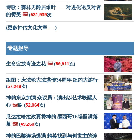
诗歌：森林男爵居维叶——对进化论反对者
的赞美
🖼️
(
531,939
次)
(更多神传文化文章......)
专题报导
生命绽放奇迹之花
🖼️
(
59,911
次)
组图：庆法轮大法洪传34周年 纽约大游行
(
57,248
次)
神韵东京加演 众议员：演出以艺术唤醒人
心
🖼️
📝
(
52,064
次)
瓜达拉哈拉政要赞神韵 墨西哥16场圆满落
幕
🖼️
(
49,260
次)
神韵巴黎连场爆满 精英找到与创世主的连