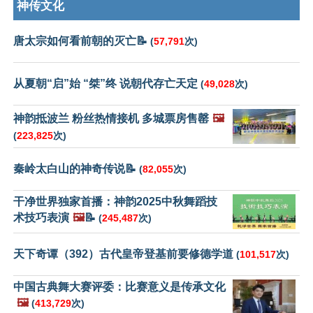
神传文化
唐太宗如何看前朝的灭亡📝
(
57,791
次)
从夏朝“启”始 “桀”终 说朝代存亡天定
(
49,028
次)
神韵抵波兰 粉丝热情接机 多城票房售罄
🖼️
(
223,825
次)
秦岭太白山的神奇传说📝
(
82,055
次)
干净世界独家首播：神韵2025中秋舞蹈技
术技巧表演
🖼️
📝
(
245,487
次)
天下奇谭（392）古代皇帝登基前要修德学道
(
101,517
次)
中国古典舞大赛评委：比赛意义是传承文化
🖼️
(
413,729
次)