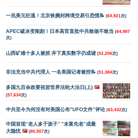
一兆美元狂逃！北京铁腕封跨境交易引恐慌📝
(
64,921
次)
APEC破冰变闹剧！日本高官直批中共敢做不敢当
(
64,997
次)
山西矿难十多人被抓 井下真实数字仍成谜
(
52,206
次)
非法充当中共代理人 一名美国记者被控📝
(
51,384
次)
多国九百余政要祝贺世界法轮大法日(上)
🖼️
(
57,634
次)
中共至今为何没有对美国公布“UFO文件”评论
(
63,432
次)
中国首现“老人多于孩子” “未富先老”成最
大隐忧
🖼️
(
80,507
次)