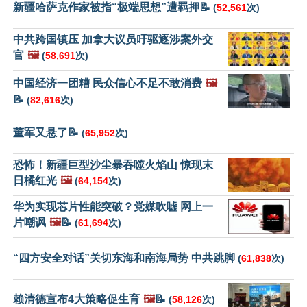
新疆哈萨克作家被指“极端思想”遭羁押📝
(
52,561
次)
中共跨国镇压 加拿大议员吁驱逐涉案外交
官
🖼️
(
58,691
次)
中国经济一团糟 民众信心不足不敢消费
🖼️
📝
(
82,616
次)
董军又悬了📝
(
65,952
次)
恐怖！新疆巨型沙尘暴吞噬火焰山 惊现末
日橘红光
🖼️
(
64,154
次)
华为实现芯片性能突破？党媒吹嘘 网上一
片嘲讽
🖼️
📝
(
61,694
次)
“四方安全对话”关切东海和南海局势 中共跳脚
(
61,838
次)
赖清德宣布4大策略促生育
🖼️
📝
(
58,126
次)