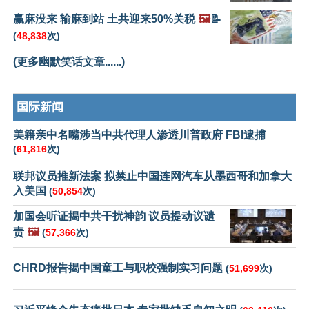
赢麻没来 输麻到站 土共迎来50%关税
🖼️
📝
(
48,838
次)
(更多幽默笑话文章......)
国际新闻
美籍亲中名嘴涉当中共代理人渗透川普政府 FBI逮捕
(
61,816
次)
联邦议员推新法案 拟禁止中国连网汽车从墨西哥和加拿大
入美国
(
50,854
次)
加国会听证揭中共干扰神韵 议员提动议谴
责
🖼️
(
57,366
次)
CHRD报告揭中国童工与职校强制实习问题
(
51,699
次)