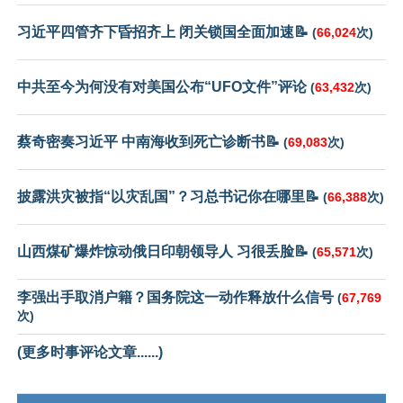
习近平四管齐下昏招齐上 闭关锁国全面加速📝
(
66,024
次)
中共至今为何没有对美国公布“UFO文件”评论
(
63,432
次)
蔡奇密奏习近平 中南海收到死亡诊断书📝
(
69,083
次)
披露洪灾被指“以灾乱国”？习总书记你在哪里📝
(
66,388
次)
山西煤矿爆炸惊动俄日印朝领导人 习很丢脸📝
(
65,571
次)
李强出手取消户籍？国务院这一动作释放什么信号
(
67,769
次)
(更多时事评论文章......)