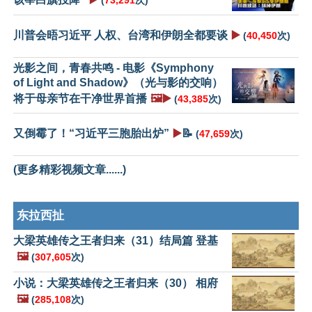
(
73,291
次)
川普会晤习近平 人权、台湾和伊朗全都要谈
▶️
(
40,450
次)
光影之间，青春共鸣 - 电影《Symphony
of Light and Shadow》（光与影的交响）
将于母亲节在干净世界首播
🖼️▶️
(
43,385
次)
又倒霉了！“习近平三胞胎出炉”
▶️
📝
(
47,659
次)
(更多精彩视频文章......)
东拉西扯
大梁英雄传之王者归来（31）结局篇 登基
🖼️
(
307,605
次)
小说：大梁英雄传之王者归来（30） 相府
🖼️
(
285,108
次)