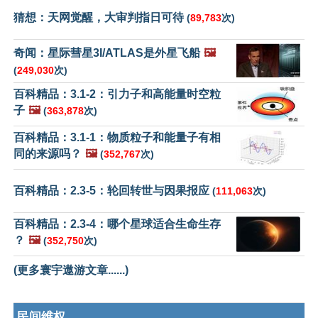
猜想：天网觉醒，大审判指日可待
(
89,783
次)
奇闻：星际彗星3I/ATLAS是外星飞船
🖼️
(
249,030
次)
百科精品：3.1-2：引力子和高能量时空粒
子
🖼️
(
363,878
次)
百科精品：3.1-1：物质粒子和能量子有相
同的来源吗？
🖼️
(
352,767
次)
百科精品：2.3-5：轮回转世与因果报应
(
111,063
次)
百科精品：2.3-4：哪个星球适合生命生存
？
🖼️
(
352,750
次)
(更多寰宇遨游文章......)
民间维权