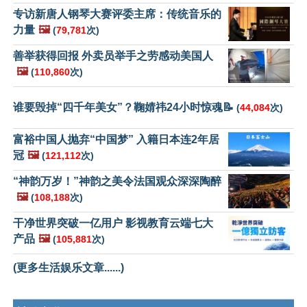
专访新唐人钢琴大赛评委主席：传统音乐的
力量
🖼️
(
79,781
次)
善举获得回报 外卖员举手之劳感动美国人
🖼️
(
110,860
次)
谁要毁掉“四千年美女”？鞠婧祎24小时惊魂📝
(
44,084
次)
富裕中国人抛弃“中国梦” 入籍日本连2年居
冠
🖼️
(
121,112
次)
“神韵万岁！”神韵之美令法国观众深深陶醉
🖼️
(
108,188
次)
干净世界突破一亿用户 影视教育云端七大
产品
🖼️
(
105,881
次)
(更多生活娱乐文章......)