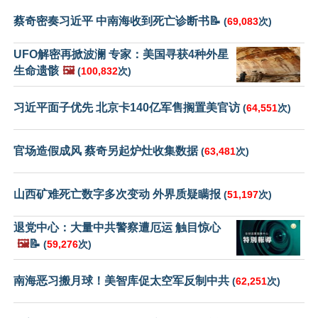
蔡奇密奏习近平 中南海收到死亡诊断书📝
(
69,083
次)
UFO解密再掀波澜 专家：美国寻获4种外星
生命遗骸
🖼️
(
100,832
次)
习近平面子优先 北京卡140亿军售搁置美官访
(
64,551
次)
官场造假成风 蔡奇另起炉灶收集数据
(
63,481
次)
山西矿难死亡数字多次变动 外界质疑瞒报
(
51,197
次)
退党中心：大量中共警察遭厄运 触目惊心
🖼️
📝
(
59,276
次)
南海恶习搬月球！美智库促太空军反制中共
(
62,251
次)