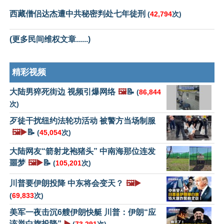
西藏僧侣达杰遭中共秘密判处七年徒刑
(
42,794
次)
(更多民间维权文章......)
精彩视频
大陆男猝死街边 视频引爆网络
🖼️
📝
(
86,844
次)
歹徒干扰纽约法轮功活动 被警方当场制服
🖼️▶️
📝
(
45,054
次)
大陆网友“箭射龙袍猪头” 中南海那位连发
噩梦
🖼️▶️
📝
(
105,201
次)
川普要伊朗投降 中东将会变天？
🖼️▶️
(
69,833
次)
美军一夜击沉6艘伊朗快艇 川普：伊朗“应
该举白旗投降”
▶️