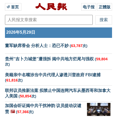
↺ 首页 
电子报
正體版
2026年5月29日
董军缺席香会 分析人士：恐已不妙
(
63,787
次)
贵州“吉卜力城堡”遭强拆 揭中共地方烂尾与强权
(
59,804
次)
美籍亲中名嘴涉当中共代理人渗透川普政府 FBI逮捕
(
61,816
次)
联邦议员推新法案 拟禁止中国连网汽车从墨西哥和加拿大
入美国
(
50,854
次)
加国会听证揭中共干扰神韵 议员提动议谴
责
🖼️
(
57,366
次)