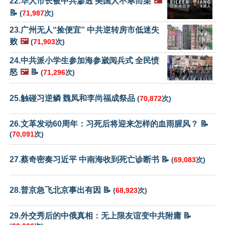
22.华人市长被中共渗透 美国人不寒而栗
🖼️
📝
(
71,987
次)
23.广州无人“捡便宜” 中共逆转房市低迷失
败
🖼️
(
71,903
次)
24.中共派小学生参加海参崴阅兵式 全民愤
怒
🖼️
📝
(
71,296
次)
25.触碰习逆鳞 魏凤和李尚福成祭品
(
70,872
次)
26.文革发动60周年：习死后将迎来怎样的血雨腥风？ 📝
(
70,091
次)
27.蔡奇密奏习近平 中南海收到死亡诊断书 📝
(
69,083
次)
28.普京急飞北京事出有因 📝
(
68,923
次)
29.外交秀后的中俄真相：无上限友谊变中共附庸 📝