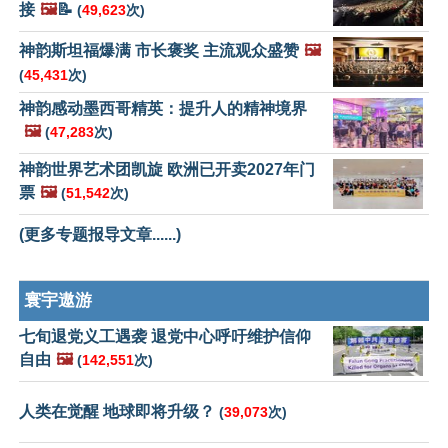
接
🖼️
📝
(
49,623
次)
神韵斯坦福爆满 市长褒奖 主流观众盛赞
🖼️
(
45,431
次)
神韵感动墨西哥精英：提升人的精神境界
🖼️
(
47,283
次)
神韵世界艺术团凯旋 欧洲已开卖2027年门
票
🖼️
(
51,542
次)
(更多专题报导文章......)
寰宇遨游
七旬退党义工遇袭 退党中心呼吁维护信仰
自由
🖼️
(
142,551
次)
人类在觉醒 地球即将升级？
(
39,073
次)