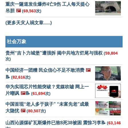
重庆一隧道发生爆炸4亡9伤 工人每天提心
吊胆
🖼️
(
69,563
次)
(更多天灾人祸文章......)
社会万象
贵州“吉卜力城堡”遭强拆 揭中共地方烂尾与强权
(
59,804
次)
中国经济一团糟 民众信心不足不敢消费
🖼️
📝
(
82,616
次)
华为实现芯片性能突破？党媒吹嘘 网上一
片嘲讽
🖼️
📝
(
61,694
次)
中国首现“老人多于孩子” “未富先老”成最
大隐忧
🖼️
(
80,507
次)
山西沁源煤矿瓦斯爆炸已致8死38被困 震惊习李📝
(
63,146