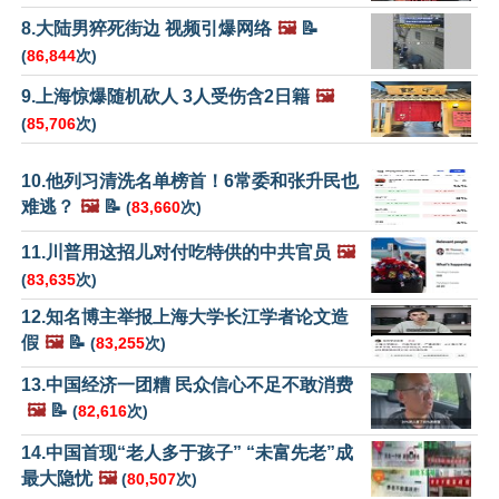
8.大陆男猝死街边 视频引爆网络
🖼️
📝
(
86,844
次)
9.上海惊爆随机砍人 3人受伤含2日籍
🖼️
(
85,706
次)
10.他列习清洗名单榜首！6常委和张升民也
难逃？
🖼️
📝
(
83,660
次)
11.川普用这招儿对付吃特供的中共官员
🖼️
(
83,635
次)
12.知名博主举报上海大学长江学者论文造
假
🖼️
📝
(
83,255
次)
13.中国经济一团糟 民众信心不足不敢消费
🖼️
📝
(
82,616
次)
14.中国首现“老人多于孩子” “未富先老”成
最大隐忧
🖼️
(
80,507
次)