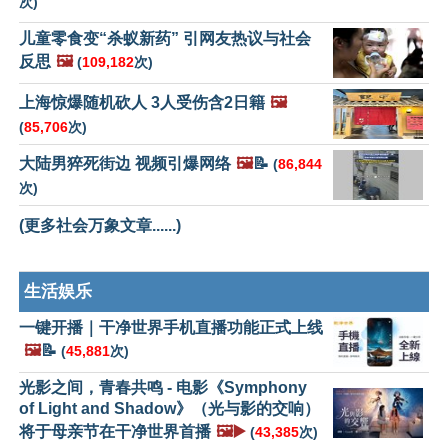
次)
儿童零食变“杀蚁新药” 引网友热议与社会
反思
🖼️
(
109,182
次)
上海惊爆随机砍人 3人受伤含2日籍
🖼️
(
85,706
次)
大陆男猝死街边 视频引爆网络
🖼️
📝
(
86,844
次)
(更多社会万象文章......)
生活娱乐
一键开播｜干净世界手机直播功能正式上线
🖼️
📝
(
45,881
次)
光影之间，青春共鸣 - 电影《Symphony
of Light and Shadow》（光与影的交响）
将于母亲节在干净世界首播
🖼️▶️
(
43,385
次)