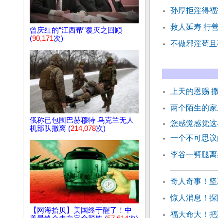
孙厚拒淫得福
救人延寿 行
曾庆红的“江西帮”覆灭之回顾
(
90,171
次)
不做邪淫苟且
上天的恩赐 
两个陌生的家
俄称已包围巴赫穆特 乌克兰无人
您感觉感觉这
机部队撤离 (
214,078
次)
一个不可思议
李谷一劈腿离
奇人奇事！坚
惊人消息！探
【网海拾贝】美国终于醒了！中
福大命大！把