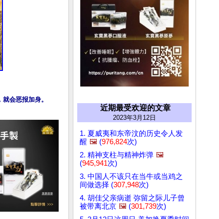
近期最受欢迎的文章
2023年3月12日
1. 夏威夷和东帝汶的历史令人发
醒
🖼️
(
976,824
次)
2. 精神支柱与精神炸弹
🖼️
(
945,941
次)
3. 中国人不该只在当牛或当鸡之
间做选择 (
307,948
次)
4. 胡佳父亲病逝 弥留之际儿子曾
被带离北京
🖼️
(
301,739
次)