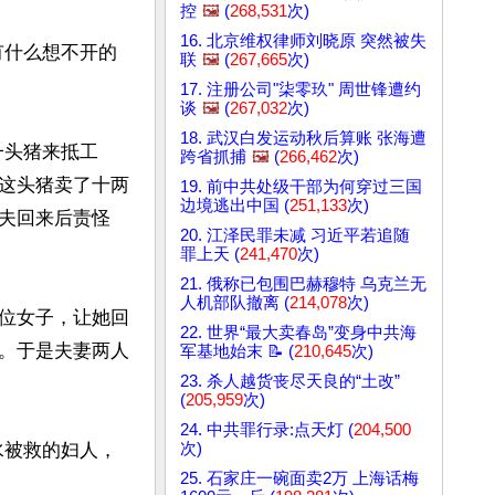
控
🖼️
(
268,531
次)
16. 北京维权律师刘晓原 突然被失
有什么想不开的
联
🖼️
(
267,665
次)
17. 注册公司"柒零玖" 周世锋遭约
谈
🖼️
(
267,032
次)
18. 武汉白发运动秋后算账 张海遭
一头猪来抵工
跨省抓捕
🖼️
(
266,462
次)
这头猪卖了十两
19. 前中共处级干部为何穿过三国
边境逃出中国 (
251,133
次)
夫回来后责怪
20. 江泽民罪未减 习近平若追随
罪上天 (
241,470
次)
21. 俄称已包围巴赫穆特 乌克兰无
人机部队撤离 (
214,078
次)
位女子，让她回
22. 世界“最大卖春岛”变身中共海
。于是夫妻两人
军基地始末 📝 (
210,645
次)
23. 杀人越货丧尽天良的“土改”
(
205,959
次)
24. 中共罪行录:点天灯 (
204,500
次)
水被救的妇人，
25. 石家庄一碗面卖2万 上海话梅