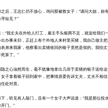
和之后，王志仁仍不放心，询问那被救女子：“请问大姐，妳
寻短见？”

道：“我丈夫在外给人打工，雇主手头银两不足，就送给我们
外出办事未归，正赶上有个外地人来村里买猪，我自己做主把
的表弟来我家，他察看出卖猪收回的银子竟然是假的。我怕丈
死算了。”

恻隐之心油然而生，毫不犹豫地拿出几倍于卖猪的银子送给这
。女子拿着银子回到家中，把事情原委告诉丈夫，丈夫不相信
住处对质。

睡下，听见有人敲门，且有一个女子大声说道：“我是那位投
开门。”
