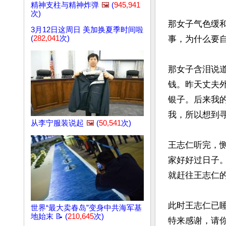
精神支柱与精神炸弹
🖼️
(
945,941
次)
那女子气色缓
3月12日这周日 美加换夏季时间啦
(
282,041
次)
事，为什么要自
那女子含泪说
钱。昨天丈夫
银子。后来我
我，所以想到寻
从李宁服装说起
🖼️
(
50,541
次)
王志仁听完，
家好好过日子
就赶往王志仁的
此时王志仁已
世界“最大卖春岛”变身中共海军基
地始末 📝 (
210,645
次)
特来感谢，请你