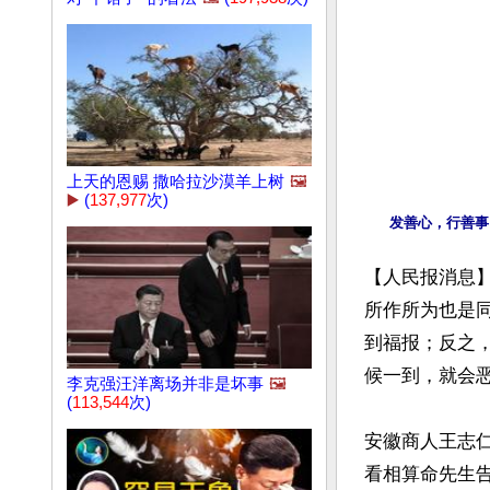
上天的恩赐 撒哈拉沙漠羊上树
🖼️
▶️
(
137,977
次)
【人民报消息】
所作所为也是
到福报；反之
候一到，就会恶
李克强汪洋离场并非是坏事
🖼️
(
113,544
次)
安徽商人王志
看相算命先生