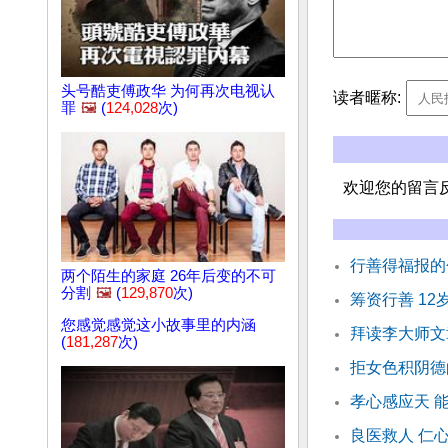
头号酷吏傅政华 为何再次电视认
读者暱称:
罪
🖼️
(
124,028
次)
欢迎您的留言
行善得福报的
两个陌生的家庭 26年后变的不可
分割
🖼️
(
129,870
次)
筹资行善 1
您感觉感觉这小故事里的内涵
拜读李大师文
(
181,287
次)
拒女色积阴德
孝心感应天 
良医救人 仁