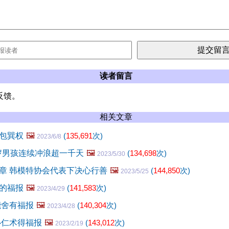
读者留言
反馈。
相关文章
包巽权
🖼️
(
135,691
次)
2023/6/8
2岁男孩连续冲浪超一千天
🖼️
(
134,698
次)
2023/5/30
章 韩模特协会代表下决心行善
🖼️
(
144,850
次)
2023/5/25
的福报
🖼️
(
141,583
次)
2023/4/29
能舍有福报
🖼️
(
140,304
次)
2023/4/28
心仁术得福报
🖼️
(
143,012
次)
2023/2/19