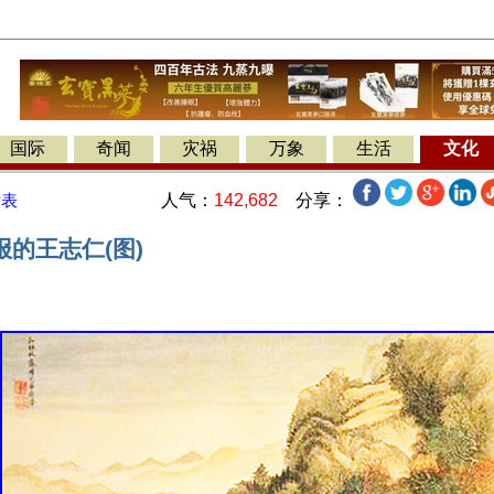
国际
奇闻
灾祸
万象
生活
文化
人气：
142,682
分享：
发表
的王志仁(图)