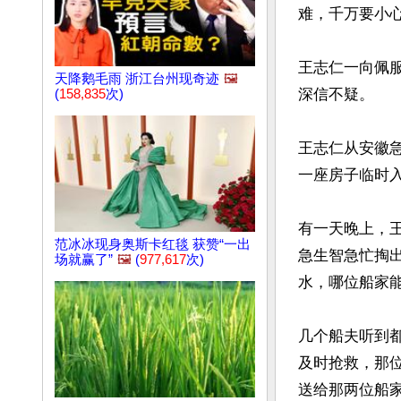
难，千万要小心
王志仁一向佩
天降鹅毛雨 浙江台州现奇迹
🖼️
深信不疑。

(
158,835
次)
王志仁从安徽
一座房子临时入
有一天晚上，
范冰冰现身奥斯卡红毯 获赞“一出
急生智急忙掏
场就赢了”
🖼️
(
977,617
次)
水，哪位船家能
几个船夫听到
及时抢救，那
送给那两位船家