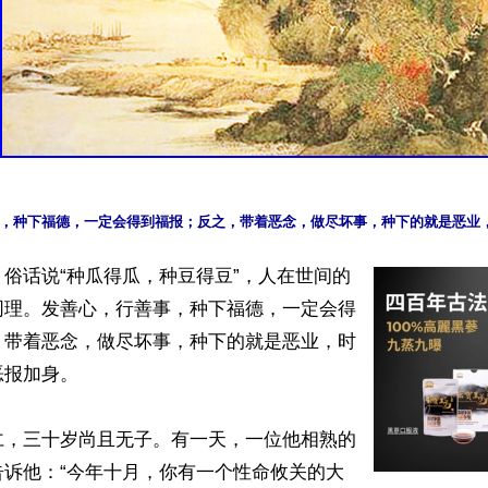
俗话说“种瓜得瓜，种豆得豆”，人在世间的
同理。发善心，行善事，种下福德，一定会得
，带着恶念，做尽坏事，种下的就是恶业，时
报加身。

仁，三十岁尚且无子。有一天，一位他相熟的
告诉他：“今年十月，你有一个性命攸关的大