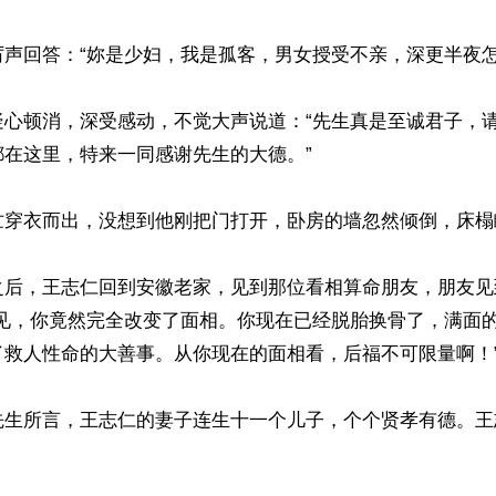
声回答：“妳是少妇，我是孤客，男女授受不亲，深更半夜怎能
疑心顿消，深受感动，不觉大声说道：“先生真是至诚君子，
在这里，特来一同感谢先生的大德。”

忙穿衣而出，没想到他刚把门打开，卧房的墙忽然倾倒，床榻
之后，王志仁回到安徽老家，见到那位看相算命朋友，朋友见
见，你竟然完全改变了面相。你现在已经脱胎换骨了，满面的
救人性命的大善事。从你现在的面相看，后福不可限量啊！”
先生所言，王志仁的妻子连生十一个儿子，个个贤孝有德。王
ww.renminbao.com/rmb/articles/2023/3/12/75715.html