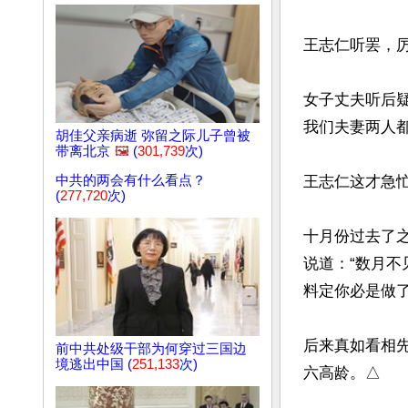
王志仁听罢，厉
女子丈夫听后
我们夫妻两人都
胡佳父亲病逝 弥留之际儿子曾被
带离北京
🖼️
(
301,739
次)
中共的两会有什么看点？
王志仁这才急
(
277,720
次)
十月份过去了
说道：“数月不
料定你必是做了
后来真如看相
前中共处级干部为何穿过三国边
境逃出中国 (
251,133
次)
六高龄。△
文章网址: http://w