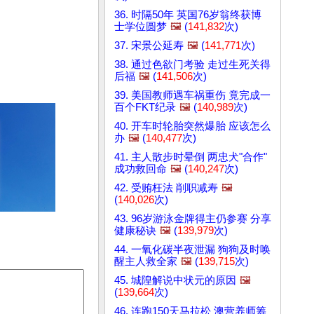
36. 时隔50年 英国76岁翁终获博
士学位圆梦
🖼️
(
141,832
次)
37. 宋景公延寿
🖼️
(
141,771
次)
38. 通过色欲门考验 走过生死关得
后福
🖼️
(
141,506
次)
39. 美国教师遇车祸重伤 竟完成一
百个FKT纪录
🖼️
(
140,989
次)
40. 开车时轮胎突然爆胎 应该怎么
办
🖼️
(
140,477
次)
41. 主人散步时晕倒 两忠犬"合作"
成功救回命
🖼️
(
140,247
次)
42. 受贿枉法 削职减寿
🖼️
(
140,026
次)
43. 96岁游泳金牌得主仍参赛 分享
健康秘诀
🖼️
(
139,979
次)
44. 一氧化碳半夜泄漏 狗狗及时唤
醒主人救全家
🖼️
(
139,715
次)
45. 城隍解说中状元的原因
🖼️
(
139,664
次)
46. 连跑150天马拉松 澳营养师筹