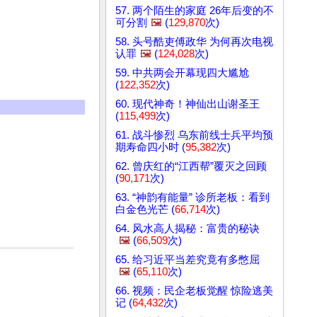
57. 两个陌生的家庭 26年后变的不
可分割
🖼️
(
129,870
次)
58. 头号酷吏傅政华 为何再次电视
认罪
🖼️
(
124,028
次)
59. 中共两会开幕现四大尴尬
(
122,352
次)
60. 现代神奇！神仙出山谢圣王
(
115,499
次)
61. 战斗惨烈 乌东前线士兵平均预
期寿命四小时 (
95,382
次)
62. 曾庆红的“江西帮”覆灭之回顾
(
90,171
次)
63. “神韵有能量” 诊所老板：看到
白金色光芒 (
66,714
次)
64. 风水高人揭秘：富贵的秘诀
🖼️
(
66,509
次)
65. 给习近平当差究竟有多憋屈
🖼️
(
65,110
次)
66. 视频：民企老板觉醒 惊险逃美
记 (
64,432
次)