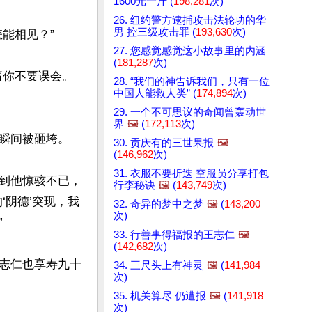
1600元一斤 (
198,281
次)
26. 纽约警方逮捕攻击法轮功的华
男 控三级攻击罪 (
193,630
次)
相见？”

27. 您感觉感觉这小故事里的内涵
(
181,287
次)
请你不要误会。
28. “我们的神告诉我们，只有一位
中国人能救人类” (
174,894
次)
29. 一个不可思议的奇闻曾轰动世
界
🖼️
(
172,113
次)
瞬间被砸垮。

30. 贡庆有的三世果报
🖼️
(
146,962
次)
31. 衣服不要折迭 空服员分享打包
到他惊骇不已，
行李秘诀
🖼️
(
143,749
次)
‘阴德’突现，我
32. 奇异的梦中之梦
🖼️
(
143,200
次)


33. 行善事得福报的王志仁
🖼️
(
142,682
次)
志仁也享寿九十
34. 三尺头上有神灵
🖼️
(
141,984
次)
35. 机关算尽 仍遭报
🖼️
(
141,918
次)