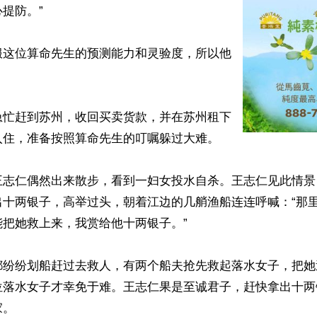
提防。”

服这位算命先生的预测能力和灵验度，所以他
急忙赶到苏州，收回买卖货款，并在苏州租下
住，准备按照算命先生的叮嘱躲过大难。

王志仁偶然出来散步，看到一妇女投水自杀。王志仁见此情景
出十两银子，高举过头，朝着江边的几艄渔船连连呼喊：“那
把她救上来，我赏给他十两银子。”

都纷纷划船赶过去救人，有两个船夫抢先救起落水女子，把她
位落水女子才幸免于难。王志仁果是至诚君子，赶快拿出十两
。
