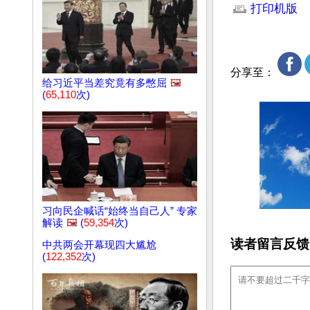
打印机版
分享至：
给习近平当差究竟有多憋屈
🖼️
(
65,110
次)
习向民企喊话“始终当自己人” 专家
解读
🖼️
(
59,354
次)
读者留言反馈
中共两会开幕现四大尴尬
(
122,352
次)