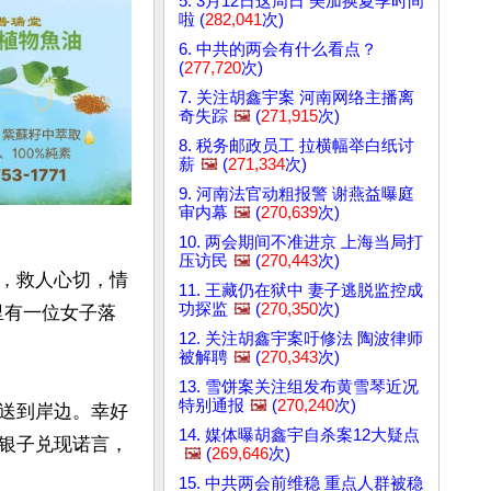
5. 3月12日这周日 美加换夏季时间
啦 (
282,041
次)
6. 中共的两会有什么看点？
(
277,720
次)
7. 关注胡鑫宇案 河南网络主播离
奇失踪
🖼️
(
271,915
次)
8. 税务邮政员工 拉横幅举白纸讨
薪
🖼️
(
271,334
次)
9. 河南法官动粗报警 谢燕益曝庭
审内幕
🖼️
(
270,639
次)
10. 两会期间不准进京 上海当局打
压访民
🖼️
(
270,443
次)
，救人心切，情
11. 王藏仍在狱中 妻子逃脱监控成
功探监
🖼️
(
270,350
次)
里有一位女子落
12. 关注胡鑫宇案吁修法 陶波律师
被解聘
🖼️
(
270,343
次)
13. 雪饼案关注组发布黄雪琴近况
特别通报
🖼️
(
270,240
次)
送到岸边。幸好
14. 媒体曝胡鑫宇自杀案12大疑点
银子兑现诺言，
🖼️
(
269,646
次)
15. 中共两会前维稳 重点人群被稳