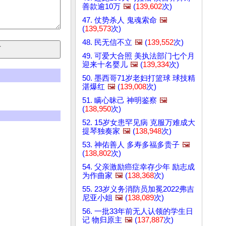
善款逾10万
🖼️
(
139,602
次)
47. 仗势杀人 鬼魂索命
🖼️
(
139,573
次)
48. 民无信不立
🖼️
(
139,552
次)
49. 可爱大合照 美执法部门七个月
迎来十名婴儿
🖼️
(
139,334
次)
50. 墨西哥71岁老妇打篮球 球技精
湛爆红
🖼️
(
139,008
次)
51. 瞒心昧己 神明鉴察
🖼️
(
138,950
次)
52. 15岁女患罕见病 克服万难成大
提琴独奏家
🖼️
(
138,948
次)
53. 神佑善人 多寿多福多贵子
🖼️
(
138,802
次)
54. 父亲激励癌症幸存少年 励志成
为作曲家
🖼️
(
138,368
次)
55. 23岁义务消防员加冕2022弗吉
尼亚小姐
🖼️
(
138,089
次)
56. 一批33年前无人认领的学生日
记 物归原主
🖼️
(
137,887
次)