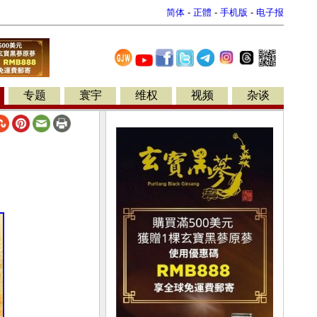
简体
-
正體
-
手机版
-
电子报
专题
寰宇
维权
视频
杂谈