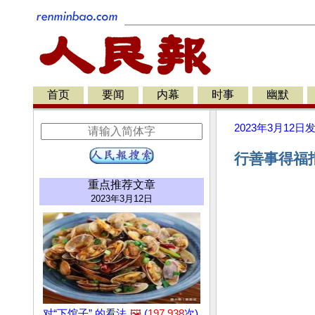
首页
要闻
内幕
时事
幽默
2023年3月12日
行善事得福报
重点推荐文章
2023年3月12日
对“下馆子” 的看法
🖼️
(
197,938
次)