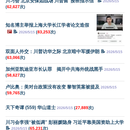
川习会 北京安保如战场 川普留“接班指示信” 📝
2026/5/15
(
62,627
次)
知名博主举报上海大学长江学者论文造假
🖼️
📝
(
83,253
次)
2026/5/15
双面人外交：川普访华之际 北京暗中军援伊朗 📝
2026/5/15
(
63,066
次)
加州亚凯迪亚市长认罪 揭开中共海外统战黑手
2026/5/15
(
58,627
次)
卢比奥：美对台政策没有改变 黎智英案被提及
2026/5/15
(
59,765
次)
天下奇谭 (559) 华山道士
(
27,889
次)
2026/5/15
川习会李强“被低调” 彭丽媛隐身 习近平靠美国资助上大学
📝
(
65,231
次)
2026/5/15