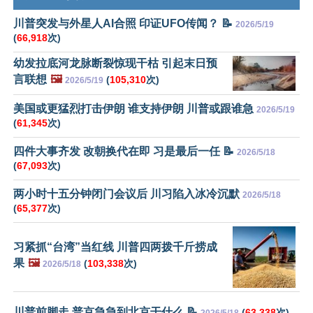
川普突发与外星人AI合照 印证UFO传闻？ 📝
2026/5/19
(
66,918
次)
幼发拉底河龙脉断裂惊现干枯 引起末日预
言联想
🖼️
(
105,310
次)
2026/5/19
美国或更猛烈打击伊朗 谁支持伊朗 川普或跟谁急
2026/5/19
(
61,345
次)
四件大事齐发 改朝换代在即 习是最后一任 📝
2026/5/18
(
67,093
次)
两小时十五分钟闭门会议后 川习陷入冰冷沉默
2026/5/18
(
65,377
次)
习紧抓“台湾”当红线 川普四两拨千斤捞成
果
🖼️
(
103,338
次)
2026/5/18
川普前脚走 普京急急到北京干什么 📝
(
63,338
次)