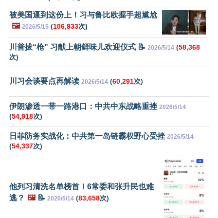
被美国逼到这份上！习与鲁比欧握手超尴尬
🖼️
(
106,933
次)
2026/5/15
川普拔“枪” 习献上朝鲜味儿欢迎仪式 📝
(
58,368
2026/5/14
次)
川习会谈要点再解读
(
60,291
次)
2026/5/14
伊朗渗透一带一路港口：中共中东战略重挫
2026/5/14
(
54,918
次)
日菲防务实战化：中共第一岛链霸权野心受挫
2026/5/14
(
54,337
次)
他列习清洗名单榜首！6常委和张升民也难
逃？
🖼️
📝
(
83,658
次)
2026/5/14