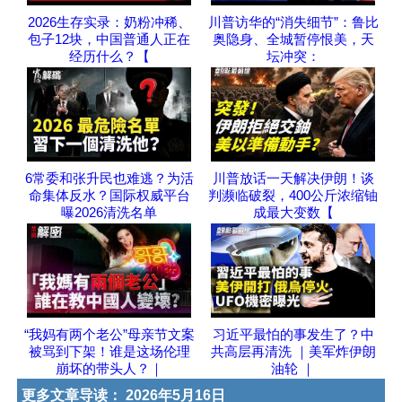
2026生存实录：奶粉冲稀、
川普访华的“消失细节”：鲁比
包子12块，中国普通人正在
奥隐身、全城暂停恨美，天
经历什么？【
坛冲突：
6常委和张升民也难逃？为活
川普放话一天解决伊朗！谈
命集体反水？国际权威平台
判濒临破裂，400公斤浓缩铀
曝2026清洗名单
成最大变数【
“我妈有两个老公”母亲节文案
习近平最怕的事发生了？中
被骂到下架！谁是这场伦理
共高层再清洗 ｜美军炸伊朗
崩坏的带头人？｜
油轮 ｜
更多文章导读：
2026年5月16日