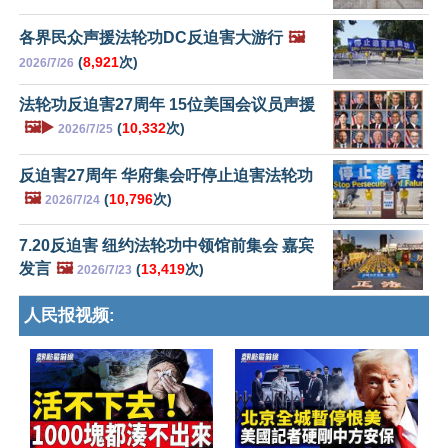
各界民众声援法轮功DC反迫害大游行
🖼️
(
8,921
次)
2026/7/26
法轮功反迫害27周年 15位美国会议员声援
🖼️▶️
(
10,332
次)
2026/7/25
反迫害27周年 华府集会吁停止迫害法轮功
🖼️
(
10,796
次)
2026/7/24
7.20反迫害 纽约法轮功中领馆前集会 嘉宾
发言
🖼️
(
13,419
次)
2026/7/23
人民报视频: