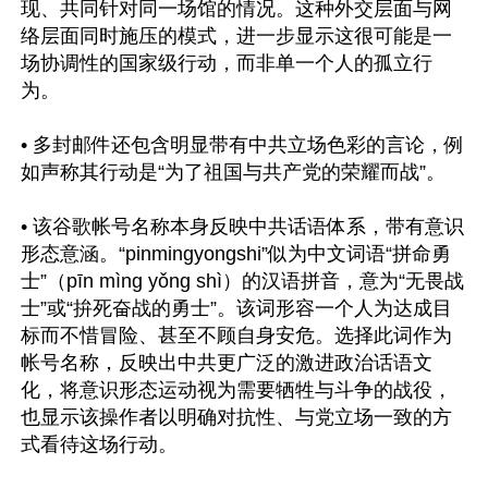
现、共同针对同一场馆的情况。这种外交层面与网
络层面同时施压的模式，进一步显示这很可能是一
场协调性的国家级行动，而非单一个人的孤立行
为。

• 多封邮件还包含明显带有中共立场色彩的言论，例
如声称其行动是“为了祖国与共产党的荣耀而战”。

• 该谷歌帐号名称本身反映中共话语体系，带有意识
形态意涵。“pinmingyongshi”似为中文词语“拼命勇
士”（pīn mìng yǒng shì）的汉语拼音，意为“无畏战
士”或“拚死奋战的勇士”。该词形容一个人为达成目
标而不惜冒险、甚至不顾自身安危。选择此词作为
帐号名称，反映出中共更广泛的激进政治话语文
化，将意识形态运动视为需要牺牲与斗争的战役，
也显示该操作者以明确对抗性、与党立场一致的方
式看待这场行动。
