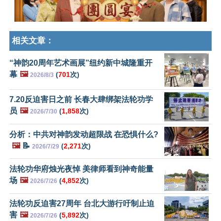
相关文章：
“神韵20周年艺术画展”纽约新中城隆重开
幕
🖼️
(
701
次)
2026/8/3
7.20反迫害日之前 长春大肆绑架法轮功学
员
🖼️
(
1,858
次)
2026/7/30
分析：中共对神韵发动超限战 在恐惧什么?
🖼️
📝
(
2,271
次)
2026/7/29
法轮功华府烛光夜悼 美律师看到神奇能量
场
🖼️
(
4,852
次)
2026/7/26
法轮功反迫害27周年 台北大游行吁制止迫
害
🖼️
(
5,892
次)
2026/7/26