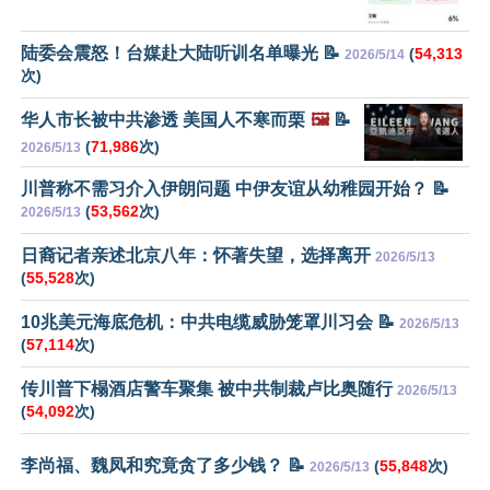
陆委会震怒！台媒赴大陆听训名单曝光 📝
(
54,313
2026/5/14
次)
华人市长被中共渗透 美国人不寒而栗
🖼️
📝
(
71,986
次)
2026/5/13
川普称不需习介入伊朗问题 中伊友谊从幼稚园开始？ 📝
(
53,562
次)
2026/5/13
日裔记者亲述北京八年：怀著失望，选择离开
2026/5/13
(
55,528
次)
10兆美元海底危机：中共电缆威胁笼罩川习会 📝
2026/5/13
(
57,114
次)
传川普下榻酒店警车聚集 被中共制裁卢比奥随行
2026/5/13
(
54,092
次)
李尚福、魏凤和究竟贪了多少钱？ 📝
(
55,848
次)
2026/5/13