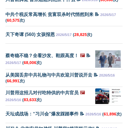
2026/5/18
中共个税反常高增长 贫富双杀时代悄然到来 📝
2026/5/17
(
60,575
次)
天下奇谭 (560) 女孩报恩
(
28,825
次)
2026/5/17
蔡奇稳不稳？全看沙发、鞋跟高度！
🖼️
📝
(
68,006
次)
2026/5/17
从美国丢弃中共礼物与中共欢迎川普说开去 📝
2026/5/16
(
66,991
次)
川普用这招儿对付吃特供的中共官员
🖼️
(
83,633
次)
2026/5/16
天坛成战场：“习川会”爆发踩踏事件 📝
(
61,896
次)
2026/5/16