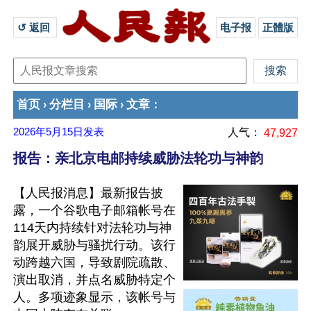
↺ 返回 
电子报
正體版
首页
分栏目
国际
文章
›
›
›
：
2026年5月15日
发表
人气：
47,927
报告：亲北京电邮持续威胁法轮功与神韵
【人民报消息】最新报告披
露，一个谷歌电子邮箱帐号在
114天内持续针对法轮功与神
韵展开威胁与骚扰行动。该行
动跨越六国，导致剧院疏散、
演出取消，并点名威胁特定个
人。多项迹象显示，该帐号与