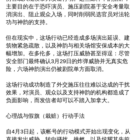
主要目的在于恐吓演员、施压剧院基于安全考量取
消演出、阻止观众入场，同时削弱民选官员对法轮
功与神韵的支持。

但在现实中，这场行动已经造成多场演出延误、建
筑物紧急疏散，以及神韵与相关场馆安保成本的大
幅增加。在多伦多，这场打压威胁甚至得逞：尽管
安全部门最终确认3月29日的炸弹威胁并无真实危
险，六场神韵演出仍被剧院单方面取消。

这场行动成功制造了外交施压往往难以达成的干扰
效果，对演员、观众以及支持神韵的机构都造成了
负面影响，而发信者却可以不踏入加拿大。

心理战与假旗（栽赃）行动手法

自4月3日起，该帐号的行动模式开始出现变化，从
直接发出威胁，转向骚扰、挑衅，以及炫耀其先前