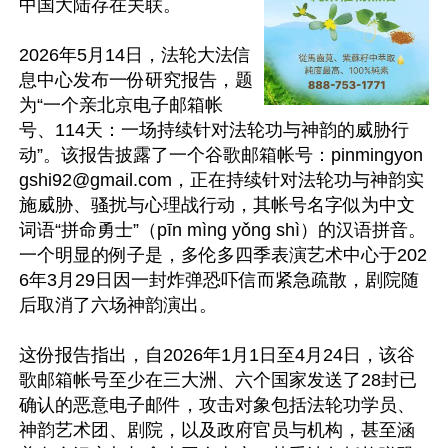
中国大陆存在关联。

2026年5月14日，法轮大法信
息中心发布一份研究报告，题
为“一个亲北京电子邮箱帐
号、114天：一场持续针对法轮功与神韵的威胁行
动”。该报吿披露了一个谷歌邮箱帐号：
pinmingyon
gshi92@gmail.com
，正在持续针对法轮功与神韵实
施威胁、骚扰与心理战行动，其帐号名字似为中文
词语“拼命勇士”（pīn mìng yǒng shì）的汉语拼音。
一个明显的例子是，多伦多四季表演艺术中心于202
6年3月29日因一封炸弹恐吓信而紧急疏散，剧院随
后取消了六场神韵演出。

这份报告指出，自2026年1月1日至4月24日，该谷
歌邮箱帐号至少在三大洲、六个国家发送了28封已
确认的恶意电子邮件，攻击对象包括法轮功学员、
神韵艺术团、剧院，以及政府官员与机构，甚至涵