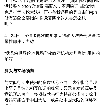
山开枪 名字起的还是法轮大法好，啧啧 你猜他们报
没报警？prton你懂得 高匿名，不用验证 邮箱地址
也是拼音法轮大法好 而小爷我还用的是自由门vpn 
所有迹象全部指向 你觉著四季的人会怎么想
呢？……”

4月24日，发信者再次向加拿大法轮大法协会发送炫
耀性邮件，声称：

“我又给世界给地机场学校政府机构发炸弹信 用你的
源头与立场倾向
与类似行动中使用的多数帐号不同，这个帐号呈现
出罕见且彼此相互印证的线索，显示其发送源头及
意识形态倾向。多项技术与行为特征都指向：操作
者很可能位于中国大陆，或身处中国大陆的网络环