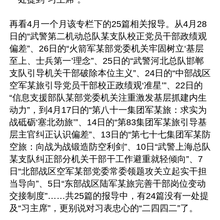
再看4月一个月该专栏下的25篇相关报导。从4月28
日的“武警第二机动总队某支队校正党员干部政绩观
偏差”、26日的“火箭军某部党委机关牢固树立‘基层
至上、士兵第一’理念”、25日的“武警河北总队邯郸
支队引导机关干部破除本位主义”、24日的“中部战区
空军某旅引导党员干部校正政绩观‘准星’”、22日的
“信息支援部队某部党委机关注重激发基层抓建内生
动力”，到4月17日的“第八十一集团军某旅：求实为
战砥砺‘塞北劲旅’”、14日的“第83集团军某旅引导基
层主官纠正认识偏差”、13日的“第七十七集团军某防
空旅：向战为战锻造防空利剑”、10日“武警上海总队
某支队纠正部分机关干部干工作避重就轻倾向”、7
日“北部战区空军某部党委常委领题攻关立起实干担
当导向”、5日“东部战区陆军某旅完善干部岗位变动
交接制度”……共25篇的报导中，有24篇没有一处提
及“习主席”，更别说对习表忠心的“二四四二”了。
