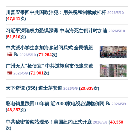
川普应带回中共国政治犯：用关税和制裁做杠杆
2026/5/10
(
47,541
次)
习近平深陷权力恐惧深渊 中南海死亡倒计时加速
2026/5/10
(
51,516
次)
中共派小学生参加海参崴阅兵式 全民愤怒
🖼️
📝
(
71,294
次)
2026/5/10
广州无人“捡便宜” 中共逆转房市低迷失败
🖼️
(
71,901
次)
2026/5/9
天下奇谭 (556) 道士茅安道
(
29,639
次)
2026/5/9
彩电销量跌回10年前 近2000家电视台濒临倒闭 📝
2026/5/9
(
48,257
次)
中共秘密警察站现形！美国纽约正式开庭
(
48,350
2026/5/8
次)