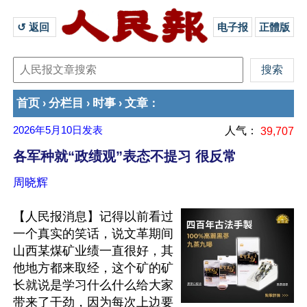
↺ 返回 
电子报
正體版
首页
分栏目
时事
文章
›
›
›
：
2026年5月10日
发表
人气：
39,707
各军种就“政绩观”表态不提习 很反常
周晓辉
【人民报消息】记得以前看过
一个真实的笑话，说文革期间
山西某煤矿业绩一直很好，其
他地方都来取经，这个矿的矿
长就说是学习什么什么给大家
带来了干劲，因为每次上边要