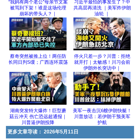
“我妈有两个老公”母亲节文案
习近平最怕的事发生了？中
被骂到下架！谁是这场伦理
共高层再清洗 ｜美军炸伊朗
崩坏的带头人？｜
油轮 ｜
蔡奇突然被推上位！两任防
停火只差一步？川普：拒绝
长同日判S缓；广西连环震荡
就开打｜太敏感！川习会前
伊朗外长突访中｜
湖南突发特大爆炸！巨型蘑
美军一夜击沉6艘伊朗快艇！
菇云冲天 伤亡恐远超通报｜
川普放话：若伊朗干预美军
川普逼伊朗投降
护航
更多文章导读：
2026年5月11日