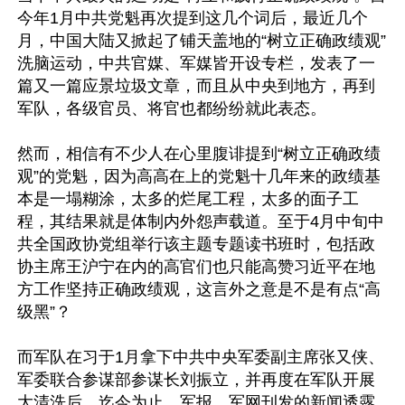
今年1月中共党魁再次提到这几个词后，最近几个
月，中国大陆又掀起了铺天盖地的“树立正确政绩观”
洗脑运动，中共官媒、军媒皆开设专栏，发表了一
篇又一篇应景垃圾文章，而且从中央到地方，再到
军队，各级官员、将官也都纷纷就此表态。

然而，相信有不少人在心里腹诽提到“树立正确政绩
观”的党魁，因为高高在上的党魁十几年来的政绩基
本是一塌糊涂，太多的烂尾工程，太多的面子工
程，其结果就是体制内外怨声载道。至于4月中旬中
共全国政协党组举行该主题专题读书班时，包括政
协主席王沪宁在内的高官们也只能高赞习近平在地
方工作坚持正确政绩观，这言外之意是不是有点“高
级黑”？

而军队在习于1月拿下中共中央军委副主席张又侠、
军委联合参谋部参谋长刘振立，并再度在军队开展
大清洗后，迄今为止，军报、军网刊发的新闻透露