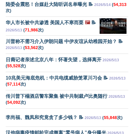
陆委会震怒！台媒赴大陆听训名单曝光 📝
(
54,313
2026/5/14
次)
华人市长被中共渗透 美国人不寒而栗
🖼️
📝
(
71,986
次)
2026/5/13
川普称不需习介入伊朗问题 中伊友谊从幼稚园开始？ 📝
(
53,562
次)
2026/5/13
日裔记者亲述北京八年：怀著失望，选择离开
2026/5/13
(
55,528
次)
10兆美元海底危机：中共电缆威胁笼罩川习会 📝
2026/5/13
(
57,114
次)
传川普下榻酒店警车聚集 被中共制裁卢比奥随行
2026/5/13
(
54,092
次)
李尚福、魏凤和究竟贪了多少钱？ 📝
(
55,848
次)
2026/5/13
汉他病毒疫情邮轮完成撤离“零号病人”身分曝光
2026/5/13