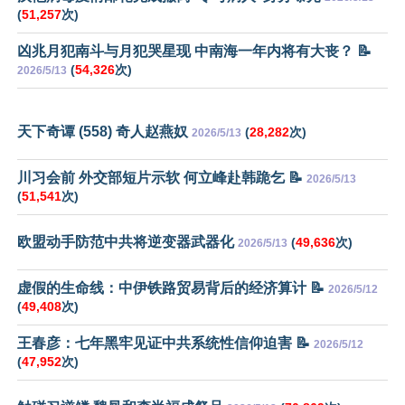
(
51,257
次)
凶兆月犯南斗与月犯哭星现 中南海一年内将有大丧？ 📝
(
54,326
次)
2026/5/13
天下奇谭 (558) 奇人赵燕奴
(
28,282
次)
2026/5/13
川习会前 外交部短片示软 何立峰赴韩跪乞 📝
2026/5/13
(
51,541
次)
欧盟动手防范中共将逆变器武器化
(
49,636
次)
2026/5/13
虚假的生命线：中伊铁路贸易背后的经济算计 📝
2026/5/12
(
49,408
次)
王春彦：七年黑牢见证中共系统性信仰迫害 📝
2026/5/12
(
47,952
次)