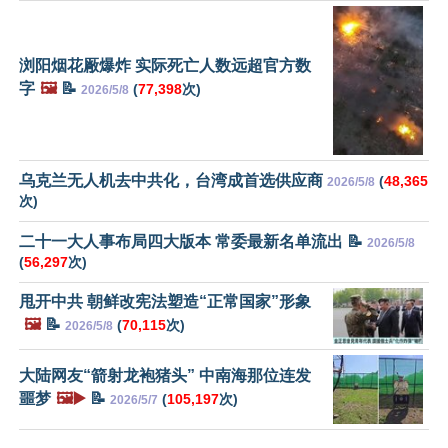
浏阳烟花厰爆炸 实际死亡人数远超官方数
字
🖼️
📝
(
77,398
次)
2026/5/8
乌克兰无人机去中共化，台湾成首选供应商
(
48,365
2026/5/8
次)
二十一大人事布局四大版本 常委最新名单流出 📝
2026/5/8
(
56,297
次)
甩开中共 朝鲜改宪法塑造“正常国家”形象
🖼️
📝
(
70,115
次)
2026/5/8
大陆网友“箭射龙袍猪头” 中南海那位连发
噩梦
🖼️▶️
📝
(
105,197
次)
2026/5/7