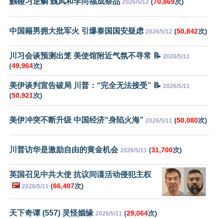
触碰习逆鳞 魏凤和李尚福成祭品
(
70,869
次)
2026/5/12
中国籍男拥大批军火 引爆泰国国安疑虑
(
50,842
次)
2026/5/12
川习会谈预测出笼 美使馆附近气氛不寻常 📝
2026/5/11
(
49,964
次)
美伊谈判宣告破局 川普：“完全无法接受” 📝
2026/5/11
(
50,921
次)
美伊冲突不断升级 中国经济“身陷火海”
(
50,080
次)
2026/5/11
川普访华是激励自由的黄金机会
(
31,700
次)
2026/5/11
英国召见中共大使 抗议间谍活动侵犯主权
🖼️
(
66,407
次)
2026/5/11
天下奇谭 (557) 灵怪姻缘
(
29,064
次)
2026/5/11