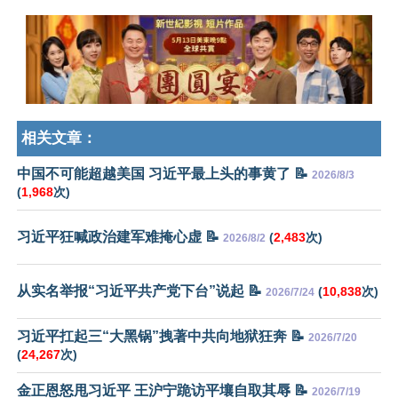
相关文章：
中国不可能超越美国 习近平最上头的事黄了 📝
2026/8/3
(
1,968
次)
习近平狂喊政治建军难掩心虚 📝
(
2,483
次)
2026/8/2
从实名举报“习近平共产党下台”说起 📝
(
10,838
次)
2026/7/24
习近平扛起三“大黑锅”拽著中共向地狱狂奔 📝
2026/7/20
(
24,267
次)
金正恩怒甩习近平 王沪宁跪访平壤自取其辱 📝
2026/7/19