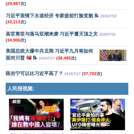
(
29,987
次)
习近平衷情下水道经济 专家提前打脸党魁 📝
2026/7/18
(
33,213
次)
高官离世与落马双潮来袭 习近平遭灭顶之灾
2026/7/18
(
34,906
次)
美国总统大爆中共丑闻 习近平九月将如何
面对川普
🖼️
📝
(
38,485
次)
2026/7/17
陈吉宁可以比习近平高了？
(
37,702
次)
2026/7/17
人民报视频: